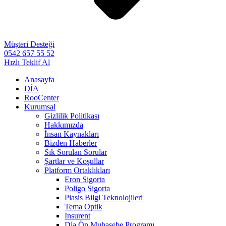
Müşteri Desteği
0542 657 55 52
Hızlı Teklif Al
Anasayfa
DİA
RooCenter
Kurumsal
Gizlilik Politikası
Hakkımızda
İnsan Kaynakları
Bizden Haberler
Sık Sorulan Sorular
Şartlar ve Koşullar
Platform Ortaklıkları
Eron Sigorta
Poligo Sigorta
Piasis Bilgi Teknolojileri
Tema Optik
Insurent
Dia Ön Muhasebe Programı