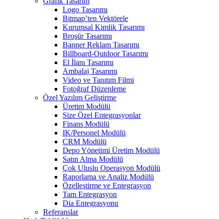
Grafik Tasarım
Logo Tasarımı
Bitmap’ten Vektörele
Kurumsal Kimlik Tasarımı
Broşür Tasarımı
Banner Reklam Tasarımı
Billboard-Outdoor Tasarımı
El İlanı Tasarımı
Ambalaj Tasarımı
Video ve Tanıtım Filmi
Fotoğraf Düzenleme
Özel Yazılım Geliştirme
Üretim Modülü
Size Özel Entegrasyonlar
Finans Modülü
IK/Personel Modülü
CRM Modülü
Depo Yönetimi Üretim Modülü
Satın Alma Modülü
Çok Uluslu Operasyon Modülü
Raporlama ve Analiz Modülü
Özelleştirme ve Entegrasyon
Tam Entegrasyon
Dia Entegrasyonu
Referanslar