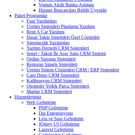
Vomsis Akıllı Banka Asistanı
Hizmet İhracatçıları Birliği Üyesidir
Paket Programlar
Fuar Yazılımları
Üretim Sistemleri Planlama Yazılımı
Rent A Car Yazılımı
Hasar Takip Sistemleri Özel Çözümler
Sigortacılık Yazılımları
Yardım Derneği CRM Sistemleri
Senet / Taksit İle Araç Satış CRM Sistemi
Online Yarışma Sistemleri
Restoran Sipariş Sistemleri
Üretim Sistem Çözümleri CRM / ERP Sistemleri
Cam Depo CRM Sistemleri
Kalibrasyon CRM Sistemleri
Otomotiv Yedek Parça Sistemleri
Marine CRM Sistemleri
Hizmetlerimiz
Web Geliştirme
PHP Geliştirme
Dia Entegrasyonu
Less ve Sass Geliştirme
JQuery UI Geliştirme
Laravel Geliştirme
Codelgniter Geliştirme