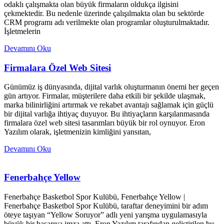
odaklı çalışmakta olan büyük firmaların oldukça ilgisini
çekmektedir. Bu nedenle üzerinde çalışılmakta olan bu sektörde
CRM programı adı verilmekte olan programlar oluşturulmaktadır.
İşletmelerin
Devamını Oku
Firmalara Özel Web Sitesi
Günümüz iş dünyasında, dijital varlık oluşturmanın önemi her geçen
gün artıyor. Firmalar, müşterilere daha etkili bir şekilde ulaşmak,
marka bilinirliğini artırmak ve rekabet avantajı sağlamak için güçlü
bir dijital varlığa ihtiyaç duyuyor. Bu ihtiyaçların karşılanmasında
firmalara özel web sitesi tasarımları büyük bir rol oynuyor. Eron
Yazılım olarak, işletmenizin kimliğini yansıtan,
Devamını Oku
Fenerbahçe Yellow
Fenerbahçe Basketbol Spor Kulübü, Fenerbahçe Yellow |
Fenerbahçe Basketbol Spor Kulübü, taraftar deneyimini bir adım
öteye taşıyan “Yellow Soruyor” adlı yeni yarışma uygulamasıyla
büyük bir başarıya imza attı. Eron Yazılım tarafından geliştirilen bu