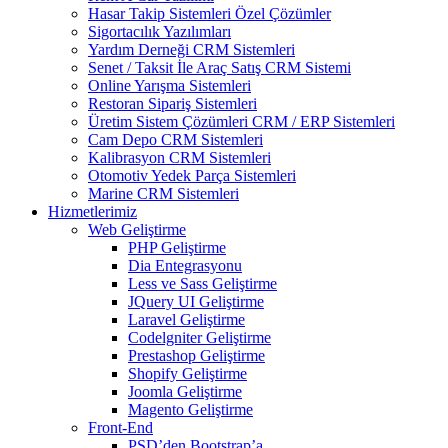
Hasar Takip Sistemleri Özel Çözümler
Sigortacılık Yazılımları
Yardım Derneği CRM Sistemleri
Senet / Taksit İle Araç Satış CRM Sistemi
Online Yarışma Sistemleri
Restoran Sipariş Sistemleri
Üretim Sistem Çözümleri CRM / ERP Sistemleri
Cam Depo CRM Sistemleri
Kalibrasyon CRM Sistemleri
Otomotiv Yedek Parça Sistemleri
Marine CRM Sistemleri
Hizmetlerimiz
Web Geliştirme
PHP Geliştirme
Dia Entegrasyonu
Less ve Sass Geliştirme
JQuery UI Geliştirme
Laravel Geliştirme
Codelgniter Geliştirme
Prestashop Geliştirme
Shopify Geliştirme
Joomla Geliştirme
Magento Geliştirme
Front-End
PSD’den Bootstrap’a