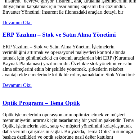
“Insurent” devreye giriyor. Insurent, araç kiralama işletmelerinin tüm
ihtiyaçlarını karşılamak için tasarlanmış kapsamlı bir çözümdür.
Envanter Yönetimi: Insurent ile filonuzdaki araçları detaylı bir
Devamını Oku
ERP Yazılımı – Stok ve Satın Alma Yönetimi
ERP Yazılımı – Stok ve Satın Alma Yönetimi İşletmelerin
verimliliğini artırmak ve operasyonel maliyetleri kontrol altında
tutmak için günümüzdeki en önemli araçlardan biri ERP (Kurumsal
Kaynak Planlaması) yazılımlarıdır. Özellikle stok yönetimi ve satın
alma süreçlerini etkin bir şekilde yönetmek, şirketlerin rekabet
avantajı elde etmelerinde kritik bir rol oynamaktadır. Stok Yönetimi:
Devamını Oku
Optik Programı – Tema Optik
Optik işletmelerinin operasyonlarını optimize etmek ve müşteri
memnuniyetini artırmak için tasarlanmış bir yazılım paketidir. Tema
Optik, işletmelerin stok, satış ve müşteri yönetimini kolaylaştırarak
daha verimli çalışmasını sağlar. Bu yazıda, Tema Optik’in sunduğu
başlıca özellikleri ve optik sektörüne nasıl değer kattığını