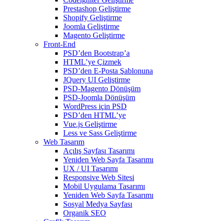
Prestashop Geliştirme
Shopify Geliştirme
Joomla Geliştirme
Magento Geliştirme
Front-End
PSD’den Bootstrap’a
HTML’ye Çizmek
PSD’den E-Posta Şablonuna
JQuery UI Geliştirme
PSD-Magento Dönüşüm
PSD-Joomla Dönüşüm
WordPress için PSD
PSD’den HTML’ye
Vue.js Geliştirme
Less ve Sass Geliştirme
Web Tasarım
Açılış Sayfası Tasarımı
Yeniden Web Sayfa Tasarımı
UX / UI Tasarımı
Responsive Web Sitesi
Mobil Uygulama Tasarımı
Yeniden Web Sayfa Tasarımı
Sosyal Medya Sayfası
Organik SEO