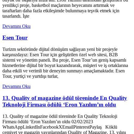
yenilikçi proje, basketbol maçlarının heyecanını artırmak ve
taraftarları daha fazla etkileşimde bulunmaya teşvik etmek için
tasarlandı. İşte
Devamını Oku
Esen Tour
Turizm sektöründe dijital dönüşüm sağlayan yeni bir projeyle
karşınızdayız: Esen Tour için geliştirilen özel web sitesi, B2B
sistemi ve yönetim paneli. Bu proje, Esen Tour’un geniş kapsamlı
hizmetlerine dijital bir boyut kazandırarak, müşteri ve iş ortaklarına
daha etkili ve verimli bir deneyim sunmayı amaçlamaktadır. Esen
Tour, yurtiçi ve yurtdışı turlar,
Devamını Oku
13. Quality of magazine ödül töreninde En Quality
Teknoloji Firması ödülü ‘Eron Yazılım’ın oldu
13. Quality of magazine ödül töreninde En Quality Teknoloji
Firması ödülü ‘Eron Yazılım’ın oldu 02/02/2023
WhatsAppLinkedInFacebookXEmailPinterestPaylaş Köklü
cemiyet ve magazin yayınlarından Quality of Magazine, 13. yılını