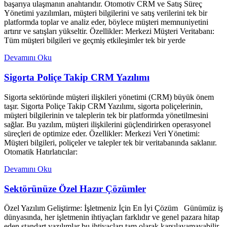
başarıya ulaşmanın anahtarıdır. Otomotiv CRM ve Satış Süreç
Yönetimi yazılımları, müşteri bilgilerini ve satış verilerini tek bir
platformda toplar ve analiz eder, böylece müşteri memnuniyetini
artırır ve satışları yükseltir. Özellikler: Merkezi Müşteri Veritabanı:
Tüm müşteri bilgileri ve geçmiş etkileşimler tek bir yerde
Devamını Oku
Sigorta Poliçe Takip CRM Yazılımı
Sigorta sektöründe müşteri ilişkileri yönetimi (CRM) büyük önem
taşır. Sigorta Poliçe Takip CRM Yazılımı, sigorta poliçelerinin,
müşteri bilgilerinin ve taleplerin tek bir platformda yönetilmesini
sağlar. Bu yazılım, müşteri ilişkilerini güçlendirirken operasyonel
süreçleri de optimize eder. Özellikler: Merkezi Veri Yönetimi:
Müşteri bilgileri, poliçeler ve talepler tek bir veritabanında saklanır.
Otomatik Hatırlatıcılar:
Devamını Oku
Sektörünüze Özel Hazır Çözümler
Özel Yazılım Geliştirme: İşletmeniz İçin En İyi Çözüm Günümüz iş
dünyasında, her işletmenin ihtiyaçları farklıdır ve genel pazara hitap
eden standart yazılımlar bu ihtiyaçları tam olarak karşılayamayabilir.