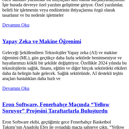
İşte burada devreye özel yazılım geliştirme giriyor. Özel yazılımlar,
belirli bir işletmenin veya endüstrinin ihtiyaçlarına özgü olarak
tasarlanır ve bu nedenle işletmeler
Devamını Oku
Yapay Zeka ve Makine Öğrenimi
Geleceği Şekillendiren Teknolojiler Yapay zeka (AI) ve makine
öğrenimi (ML), gün geçtikçe daha fazla sektörde benimseniyor ve
hayatlarımızı köklü bir şekilde değiştiriyor. Özellikle 2024 yılında bu
teknolojilerin sağlık, finans, eğitim ve diğer birçok sektördeki etkileri
daha da belirgin hale gelecek. Sağlık sektöründe, AI destekli teşhis
araçları hastalıkları daha hızlı ve
Devamını Oku
Eron Software, Fenerbahçe Maçında “Yellow
Soruyor” Projesini Taraftarlarla Buluşturdu
Eron Software ekibi, geçtiğimiz gece Fenerbahçe Basketbol
Takımı’nın Anadolu Efes ile oynadığı maçta sahneye çıktı. “Yellow