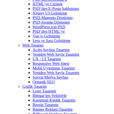
HTML’ye Çizmek
PSD’den E-Posta Şablonuna
JQuery UI Geliştirme
PSD-Magento Dönüşüm
PSD-Joomla Dönüşüm
WordPress için PSD
PSD’den HTML’ye
Vue.js Geliştirme
Less ve Sass Geliştirme
Web Tasarım
Açılış Sayfası Tasarımı
Yeniden Web Sayfa Tasarımı
UX / UI Tasarımı
Responsive Web Sitesi
Mobil Uygulama Tasarımı
Yeniden Web Sayfa Tasarımı
Sosyal Medya Sayfası
Organik SEO
Grafik Tasarım
Logo Tasarımı
Bitmap’ten Vektörele
Kurumsal Kimlik Tasarımı
Broşür Tasarımı
Banner Reklam Tasarımı
Billboard-Outdoor Tasarımı