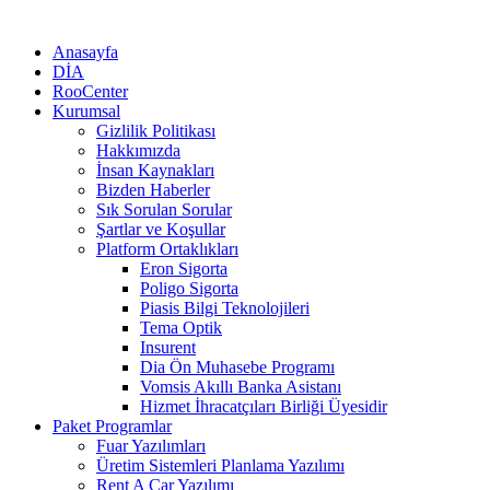
Anasayfa
DİA
RooCenter
Kurumsal
Gizlilik Politikası
Hakkımızda
İnsan Kaynakları
Bizden Haberler
Sık Sorulan Sorular
Şartlar ve Koşullar
Platform Ortaklıkları
Eron Sigorta
Poligo Sigorta
Piasis Bilgi Teknolojileri
Tema Optik
Insurent
Dia Ön Muhasebe Programı
Vomsis Akıllı Banka Asistanı
Hizmet İhracatçıları Birliği Üyesidir
Paket Programlar
Fuar Yazılımları
Üretim Sistemleri Planlama Yazılımı
Rent A Car Yazılımı