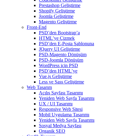
Prestashop Geliştirme
Shopify Geliştirme
Joomla Geliştirme
Magento Geliştirme
Front-End
PSD’den Bootstrap’a
HTML’ye Çizmek
PSD’den E-Posta Şablonuna
JQuery UI Geliştirme
PSD-Magento Dönüşüm
PSD-Joomla Dönüşüm
WordPress için PSD
PSD’den HTML’ye
Vue.js Geliştirme
Less ve Sass Geliştirme
Web Tasarım
Açılış Sayfası Tasarımı
Yeniden Web Sayfa Tasarımı
UX / UI Tasarımı
Responsive Web Sitesi
Mobil Uygulama Tasarımı
Yeniden Web Sayfa Tasarımı
Sosyal Medya Sayfası
Organik SEO