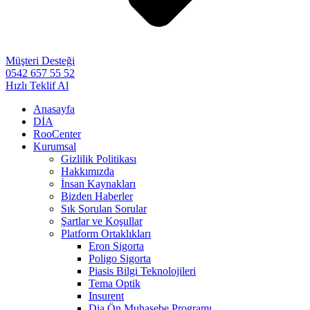
Müşteri Desteği
0542 657 55 52
Hızlı Teklif Al
Anasayfa
DİA
RooCenter
Kurumsal
Gizlilik Politikası
Hakkımızda
İnsan Kaynakları
Bizden Haberler
Sık Sorulan Sorular
Şartlar ve Koşullar
Platform Ortaklıkları
Eron Sigorta
Poligo Sigorta
Piasis Bilgi Teknolojileri
Tema Optik
Insurent
Dia Ön Muhasebe Programı