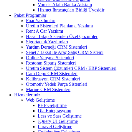
Vomsis Akıllı Banka Asistanı
Hizmet İhracatçıları Birliği Üyesidir
Paket Programlar
Fuar Yazılımları
Üretim Sistemleri Planlama Yazılımı
Rent A Car Yazılımı
Hasar Takip Sistemleri Özel Çözümler
Sigortacılık Yazılımları
Yardım Derneği CRM Sistemleri
Senet / Taksit İle Araç Satış CRM Sistemi
Online Yarışma Sistemleri
Restoran Sipariş Sistemleri
Üretim Sistem Çözümleri CRM / ERP Sistemleri
Cam Depo CRM Sistemleri
Kalibrasyon CRM Sistemleri
Otomotiv Yedek Parça Sistemleri
Marine CRM Sistemleri
Hizmetlerimiz
Web Geliştirme
PHP Geliştirme
Dia Entegrasyonu
Less ve Sass Geliştirme
JQuery UI Geliştirme
Laravel Geliştirme
Codelgniter Geliştirme