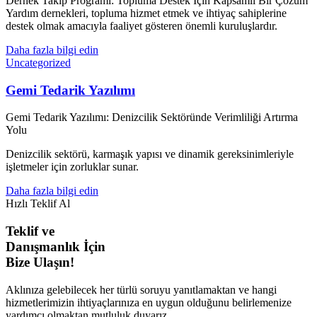
Dernek Takip Programı: Topluma Destek İçin Kapsamlı Bir Çözüm
Yardım dernekleri, topluma hizmet etmek ve ihtiyaç sahiplerine
destek olmak amacıyla faaliyet gösteren önemli kuruluşlardır.
Daha fazla bilgi edin
Uncategorized
Gemi Tedarik Yazılımı
Gemi Tedarik Yazılımı: Denizcilik Sektöründe Verimliliği Artırma
Yolu
Denizcilik sektörü, karmaşık yapısı ve dinamik gereksinimleriyle
işletmeler için zorluklar sunar.
Daha fazla bilgi edin
Hızlı Teklif Al
Teklif ve
Danışmanlık İçin
Bize Ulaşın!
Aklınıza gelebilecek her türlü soruyu yanıtlamaktan ve hangi
hizmetlerimizin ihtiyaçlarınıza en uygun olduğunu belirlemenize
yardımcı olmaktan mutluluk duyarız.