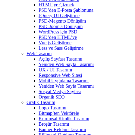
HTML’ye Çizmek
PSD’den E-Posta Şablonuna
JQuery UI Geliştirme
PSD-Magento Dönüşüm
PSD-Joomla Dönüşüm
WordPress için PSD
PSD’den HTML’ye
Vue.js Geliştirme
Less ve Sass Geliştirme
Web Tasarım
Açılış Sayfası Tasarımı
Yeniden Web Sayfa Tasarımı
UX / UI Tasarımı
Responsive Web Sitesi
Mobil Uygulama Tasarımı
Yeniden Web Sayfa Tasarımı
Sosyal Medya Sayfası
Organik SEO
Grafik Tasarım
Logo Tasarımı
Bitmap’ten Vektörele
Kurumsal Kimlik Tasarımı
Broşür Tasarımı
Banner Reklam Tasarımı
Billboard-Outdoor Tasarımı