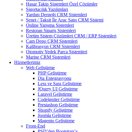
Hasar Takip Sistemleri Özel Çözümler
Sigortacılık Yazılımları
Yardım Derneği CRM Sistemleri
Senet / Taksit İle Araç Satış CRM Sistemi
Online Yarışma Sistemleri
Restoran Sipariş Sistemleri
Üretim Sistem Çözümleri CRM / ERP Sistemleri
Cam Depo CRM Sistemleri
Kalibrasyon CRM Sistemleri
Otomotiv Yedek Parça Sistemleri
Marine CRM Sistemleri
Hizmetlerimiz
Web Geliştirme
PHP Geliştirme
Dia Entegrasyonu
Less ve Sass Geliştirme
JQuery UI Geliştirme
Laravel Geliştirme
Codelgniter Geliştirme
Prestashop Geliştirme
Shopify Geliştirme
Joomla Geliştirme
Magento Geliştirme
Front-End
PSD’den Bootstrap’a