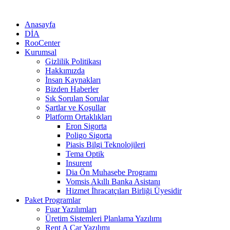
Anasayfa
DİA
RooCenter
Kurumsal
Gizlilik Politikası
Hakkımızda
İnsan Kaynakları
Bizden Haberler
Sık Sorulan Sorular
Şartlar ve Koşullar
Platform Ortaklıkları
Eron Sigorta
Poligo Sigorta
Piasis Bilgi Teknolojileri
Tema Optik
Insurent
Dia Ön Muhasebe Programı
Vomsis Akıllı Banka Asistanı
Hizmet İhracatçıları Birliği Üyesidir
Paket Programlar
Fuar Yazılımları
Üretim Sistemleri Planlama Yazılımı
Rent A Car Yazılımı