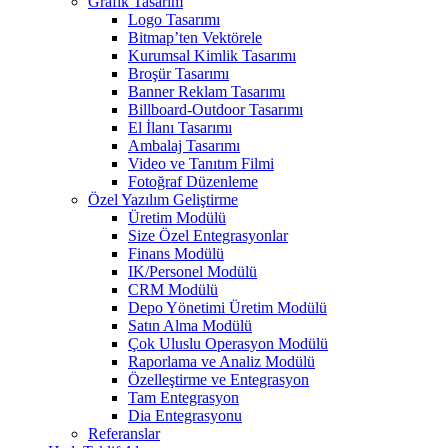
Grafik Tasarım
Logo Tasarımı
Bitmap’ten Vektörele
Kurumsal Kimlik Tasarımı
Broşür Tasarımı
Banner Reklam Tasarımı
Billboard-Outdoor Tasarımı
El İlanı Tasarımı
Ambalaj Tasarımı
Video ve Tanıtım Filmi
Fotoğraf Düzenleme
Özel Yazılım Geliştirme
Üretim Modülü
Size Özel Entegrasyonlar
Finans Modülü
IK/Personel Modülü
CRM Modülü
Depo Yönetimi Üretim Modülü
Satın Alma Modülü
Çok Uluslu Operasyon Modülü
Raporlama ve Analiz Modülü
Özelleştirme ve Entegrasyon
Tam Entegrasyon
Dia Entegrasyonu
Referanslar