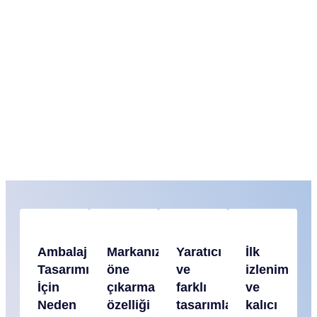
Ambalaj
Markanızı
Yaratıcı
İlk
Tasarımı
öne
ve
izlenim
İçin
çıkarma
farklı
ve
Neden
özelliği
tasarımlar
kalıcı