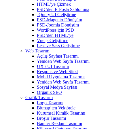
HTML’ye Çizmek
PSD’den E-Posta Şablonuna
JQuery UI Geliştirme
PSD-Magento Dönüşüm
PSD-Joomla Dönüşüm
WordPress için PSD
PSD’den HTML’ye
Vue.js Geliştirme
Less ve Sass Geliştirme
Web Tasarım
Açılış Sayfası Tasarımı
Yeniden Web Sayfa Tasarımı
UX / UI Tasarımı
Responsive Web Sitesi
Mobil Uygulama Tasarımı
Yeniden Web Sayfa Tasarımı
Sosyal Medya Sayfası
Organik SEO
Grafik Tasarım
Logo Tasarımı
Bitmap’ten Vektörele
Kurumsal Kimlik Tasarımı
Broşür Tasarımı
Banner Reklam Tasarımı
Billboard-Outdoor Tasarımı