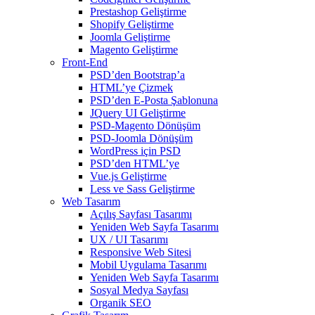
Prestashop Geliştirme
Shopify Geliştirme
Joomla Geliştirme
Magento Geliştirme
Front-End
PSD’den Bootstrap’a
HTML’ye Çizmek
PSD’den E-Posta Şablonuna
JQuery UI Geliştirme
PSD-Magento Dönüşüm
PSD-Joomla Dönüşüm
WordPress için PSD
PSD’den HTML’ye
Vue.js Geliştirme
Less ve Sass Geliştirme
Web Tasarım
Açılış Sayfası Tasarımı
Yeniden Web Sayfa Tasarımı
UX / UI Tasarımı
Responsive Web Sitesi
Mobil Uygulama Tasarımı
Yeniden Web Sayfa Tasarımı
Sosyal Medya Sayfası
Organik SEO