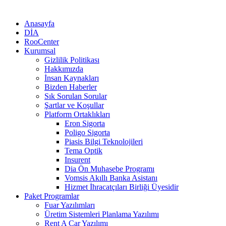
Anasayfa
DİA
RooCenter
Kurumsal
Gizlilik Politikası
Hakkımızda
İnsan Kaynakları
Bizden Haberler
Sık Sorulan Sorular
Şartlar ve Koşullar
Platform Ortaklıkları
Eron Sigorta
Poligo Sigorta
Piasis Bilgi Teknolojileri
Tema Optik
Insurent
Dia Ön Muhasebe Programı
Vomsis Akıllı Banka Asistanı
Hizmet İhracatçıları Birliği Üyesidir
Paket Programlar
Fuar Yazılımları
Üretim Sistemleri Planlama Yazılımı
Rent A Car Yazılımı