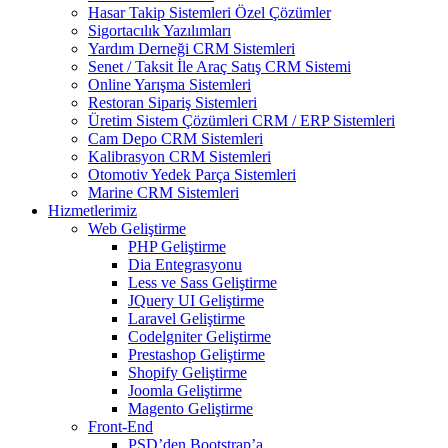
Hasar Takip Sistemleri Özel Çözümler
Sigortacılık Yazılımları
Yardım Derneği CRM Sistemleri
Senet / Taksit İle Araç Satış CRM Sistemi
Online Yarışma Sistemleri
Restoran Sipariş Sistemleri
Üretim Sistem Çözümleri CRM / ERP Sistemleri
Cam Depo CRM Sistemleri
Kalibrasyon CRM Sistemleri
Otomotiv Yedek Parça Sistemleri
Marine CRM Sistemleri
Hizmetlerimiz
Web Geliştirme
PHP Geliştirme
Dia Entegrasyonu
Less ve Sass Geliştirme
JQuery UI Geliştirme
Laravel Geliştirme
Codelgniter Geliştirme
Prestashop Geliştirme
Shopify Geliştirme
Joomla Geliştirme
Magento Geliştirme
Front-End
PSD’den Bootstrap’a