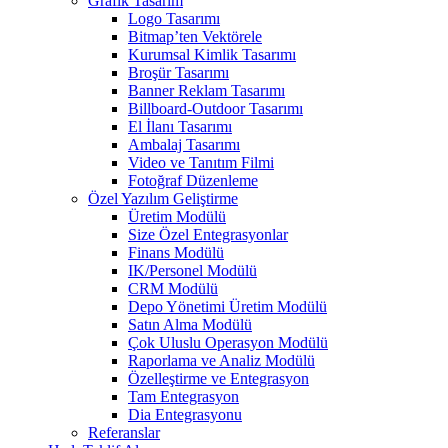
Grafik Tasarım
Logo Tasarımı
Bitmap’ten Vektörele
Kurumsal Kimlik Tasarımı
Broşür Tasarımı
Banner Reklam Tasarımı
Billboard-Outdoor Tasarımı
El İlanı Tasarımı
Ambalaj Tasarımı
Video ve Tanıtım Filmi
Fotoğraf Düzenleme
Özel Yazılım Geliştirme
Üretim Modülü
Size Özel Entegrasyonlar
Finans Modülü
IK/Personel Modülü
CRM Modülü
Depo Yönetimi Üretim Modülü
Satın Alma Modülü
Çok Uluslu Operasyon Modülü
Raporlama ve Analiz Modülü
Özelleştirme ve Entegrasyon
Tam Entegrasyon
Dia Entegrasyonu
Referanslar