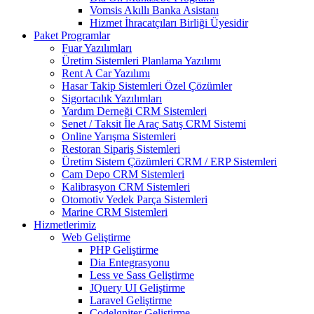
Vomsis Akıllı Banka Asistanı
Hizmet İhracatçıları Birliği Üyesidir
Paket Programlar
Fuar Yazılımları
Üretim Sistemleri Planlama Yazılımı
Rent A Car Yazılımı
Hasar Takip Sistemleri Özel Çözümler
Sigortacılık Yazılımları
Yardım Derneği CRM Sistemleri
Senet / Taksit İle Araç Satış CRM Sistemi
Online Yarışma Sistemleri
Restoran Sipariş Sistemleri
Üretim Sistem Çözümleri CRM / ERP Sistemleri
Cam Depo CRM Sistemleri
Kalibrasyon CRM Sistemleri
Otomotiv Yedek Parça Sistemleri
Marine CRM Sistemleri
Hizmetlerimiz
Web Geliştirme
PHP Geliştirme
Dia Entegrasyonu
Less ve Sass Geliştirme
JQuery UI Geliştirme
Laravel Geliştirme
Codelgniter Geliştirme