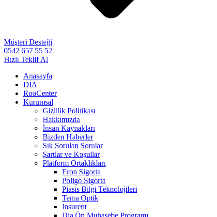
Müşteri Desteği
0542 657 55 52
Hızlı Teklif Al
Anasayfa
DİA
RooCenter
Kurumsal
Gizlilik Politikası
Hakkımızda
İnsan Kaynakları
Bizden Haberler
Sık Sorulan Sorular
Şartlar ve Koşullar
Platform Ortaklıkları
Eron Sigorta
Poligo Sigorta
Piasis Bilgi Teknolojileri
Tema Optik
Insurent
Dia Ön Muhasebe Programı