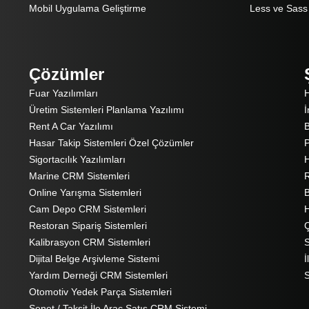
Mobil Uygulama Geliştirme
Less ve Sass 
Çözümler
Fuar Yazılımları
Üretim Sistemleri Planlama Yazılımı
İ
Rent A Car Yazılımı
B
Hasar Takip Sistemleri Özel Çözümler
P
Sigortacılık Yazılımları
H
Marine CRM Sistemleri
R
Online Yarışma Sistemleri
B
Cam Depo CRM Sistemleri
H
Restoran Sipariş Sistemleri
Ç
Kalibrasyon CRM Sistemleri
S
Dijital Belge Arşivleme Sistemi
İ
Yardım Derneği CRM Sistemleri
S
Otomotiv Yedek Parça Sistemleri
Senet / Taksit İle Araç Satış CRM Sistemi