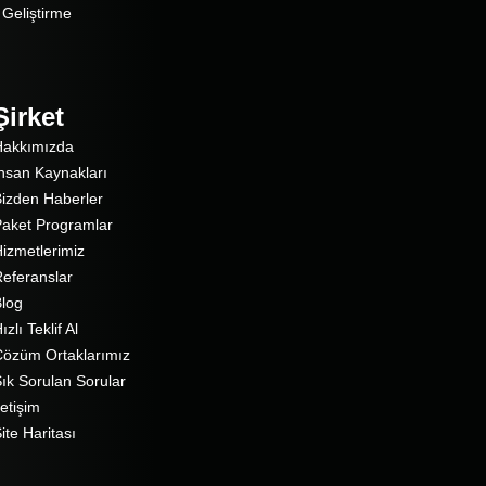
Geliştirme
Şirket
Hakkımızda
nsan Kaynakları
izden Haberler
aket Programlar
izmetlerimiz
eferanslar
log
ızlı Teklif Al
özüm Ortaklarımız
ık Sorulan Sorular
letişim
ite Haritası