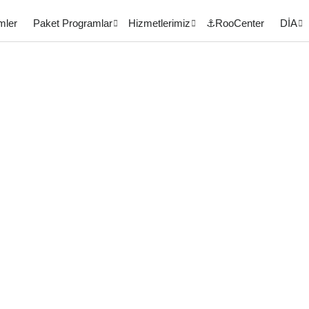
mler
Paket Programlar
Hizmetlerimiz
⚓RooCenter
DİA