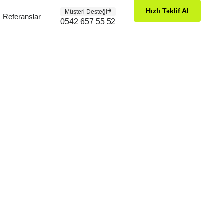
Hızlı Teklif Al
Müşteri Desteği
Referanslar
0542 657 55 52