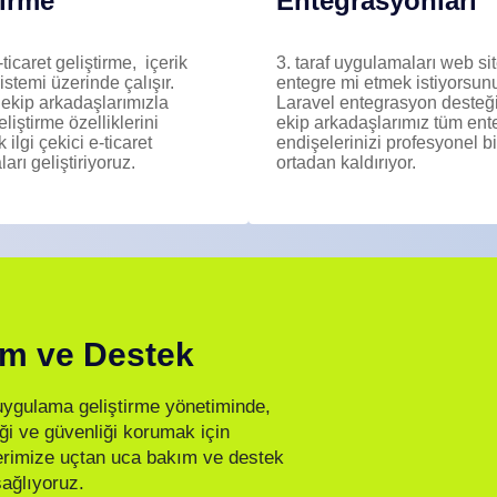
tirme
Entegrasyonları
ticaret geliştirme, içerik
3. taraf uygulamaları web si
istemi üzerinde çalışır.
entegre mi etmek istiyorsun
 ekip arkadaşlarımızla
Laravel entegrasyon desteği
liştirme özelliklerini
ekip arkadaşlarımız tüm en
 ilgi çekici e-ticaret
endişelerinizi profesyonel b
rı geliştiriyoruz.
ortadan kaldırıyor.
m ve Destek
uygulama geliştirme yönetiminde,
iği ve güvenliği korumak için
erimize uçtan uca bakım ve destek
sağlıyoruz.