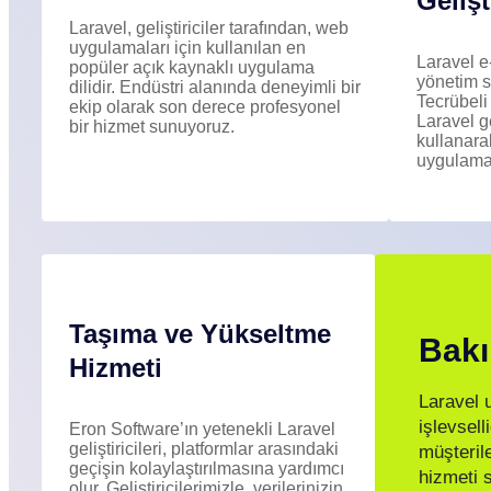
Geliş
Laravel, geliştiriciler tarafından, web
uygulamaları için kullanılan en
Laravel e-
popüler açık kaynaklı uygulama
yönetim s
dilidir. Endüstri alanında deneyimli bir
Tecrübeli
ekip olarak son derece profesyonel
Laravel ge
bir hizmet sunuyoruz.
kullanarak
uygulamala
Taşıma ve Yükseltme
Bakı
Hizmeti
Laravel 
işlevsell
Eron Software’ın yetenekli Laravel
geliştiricileri, platformlar arasındaki
müşteril
geçişin kolaylaştırılmasına yardımcı
hizmeti 
olur. Geliştiricilerimizle, verilerinizin