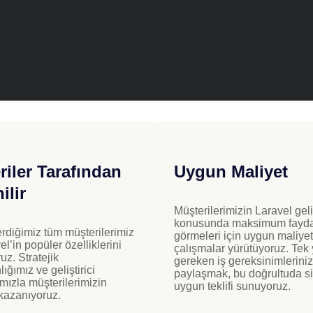
riler Tarafından
Uygun Maliyet
ilir
Müşterilerimizin Laravel gel
konusunda maksimum fayd
rdiğimiz tüm müşterilerimiz
görmeleri için uygun maliyet
el’in popüler özelliklerini
çalışmalar yürütüyoruz. Te
uz. Stratejik
gereken iş gereksinimleriniz
ğımız ve geliştirici
paylaşmak, bu doğrultuda s
mızla müşterilerimizin
uygun teklifi sunuyoruz.
kazanıyoruz.