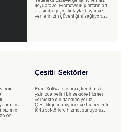
Yetenekli Laravel geliştiricilerimiz
ile, Laravel Framework platformları
arasında geçişi kolaylaştırıyor ve
verilerinizin güvenliğini sağlıyoruz.
Çeşitli Sektörler
iştirme
Eron Software olarak, kendimizi
a
yalnızca belirli bir sektöre hizmet
li
vermekle sınırlandırmıyoruz..
k yapmanız
Çeşitliliğe inanıyoruz ve bu nedenle
i bizimle
türlü sektörlere hizmet sunuyoruz.
ize en