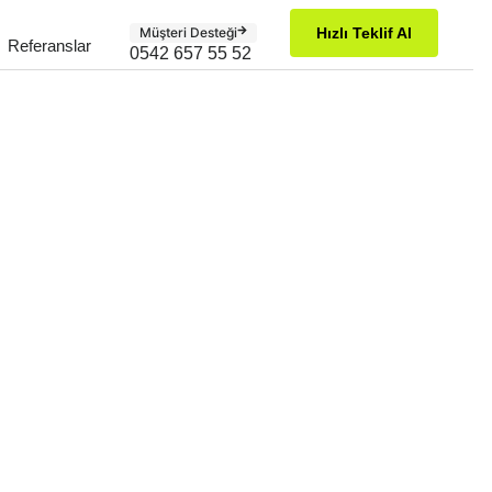
Müşteri Desteği
Hızlı Teklif Al
Referanslar
0542 657 55 52