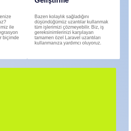
Geliştirme
tenize
Bazen kolaylık sağladığını
uz?
düşündüğümüz uzantılar kullanmak
miz ile
tüm işlerimizi çözmeyebilir. Biz, iş
tegrasyon
gereksinimlerinizi karşılayan
ir biçimde
tamamen özel Laravel uzantıları
kullanmanıza yardımcı oluyoruz.