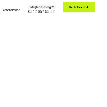
Müşteri Desteği
Hızlı Teklif Al
Referanslar
0542 657 55 52