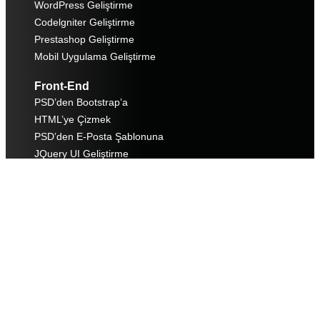
WordPress Geliştirme
Codelgniter Geliştirme
Prestashop Geliştirme
Mobil Uygulama Geliştirme
Front-End
PSD’den Bootstrap’a
HTML’ye Çizmek
PSD’den E-Posta Şablonuna
JQuery UI Geliştirme
PSD-Magento Dönüşüm
PSD-Joomla Dönüşüm
WordPress için PSD
PSD’den HTML’ye
Vue.js Geliştirme
Less ve Sass Geliştirme
Web Geliştirme
Açılış Sayfası Tasarımı
Yeniden Web Sayfa Tasarımı