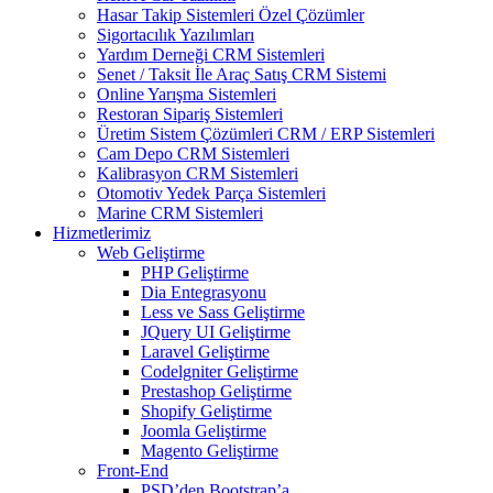
Hasar Takip Sistemleri Özel Çözümler
Sigortacılık Yazılımları
Yardım Derneği CRM Sistemleri
Senet / Taksit İle Araç Satış CRM Sistemi
Online Yarışma Sistemleri
Restoran Sipariş Sistemleri
Üretim Sistem Çözümleri CRM / ERP Sistemleri
Cam Depo CRM Sistemleri
Kalibrasyon CRM Sistemleri
Otomotiv Yedek Parça Sistemleri
Marine CRM Sistemleri
Hizmetlerimiz
Web Geliştirme
PHP Geliştirme
Dia Entegrasyonu
Less ve Sass Geliştirme
JQuery UI Geliştirme
Laravel Geliştirme
Codelgniter Geliştirme
Prestashop Geliştirme
Shopify Geliştirme
Joomla Geliştirme
Magento Geliştirme
Front-End
PSD’den Bootstrap’a