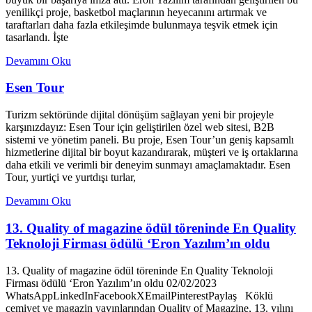
yenilikçi proje, basketbol maçlarının heyecanını artırmak ve
taraftarları daha fazla etkileşimde bulunmaya teşvik etmek için
tasarlandı. İşte
Devamını Oku
Esen Tour
Turizm sektöründe dijital dönüşüm sağlayan yeni bir projeyle
karşınızdayız: Esen Tour için geliştirilen özel web sitesi, B2B
sistemi ve yönetim paneli. Bu proje, Esen Tour’un geniş kapsamlı
hizmetlerine dijital bir boyut kazandırarak, müşteri ve iş ortaklarına
daha etkili ve verimli bir deneyim sunmayı amaçlamaktadır. Esen
Tour, yurtiçi ve yurtdışı turlar,
Devamını Oku
13. Quality of magazine ödül töreninde En Quality
Teknoloji Firması ödülü ‘Eron Yazılım’ın oldu
13. Quality of magazine ödül töreninde En Quality Teknoloji
Firması ödülü ‘Eron Yazılım’ın oldu 02/02/2023
WhatsAppLinkedInFacebookXEmailPinterestPaylaş Köklü
cemiyet ve magazin yayınlarından Quality of Magazine, 13. yılını