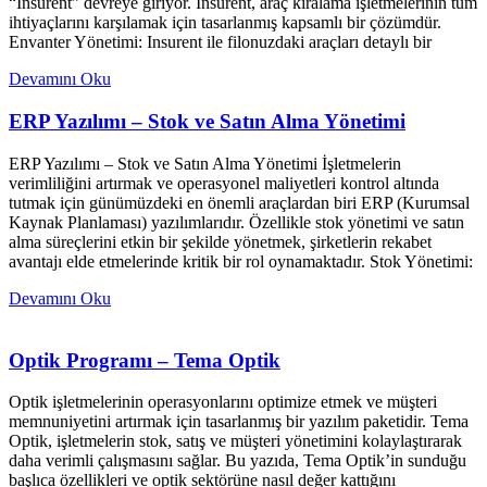
“Insurent” devreye giriyor. Insurent, araç kiralama işletmelerinin tüm
ihtiyaçlarını karşılamak için tasarlanmış kapsamlı bir çözümdür.
Envanter Yönetimi: Insurent ile filonuzdaki araçları detaylı bir
Devamını Oku
ERP Yazılımı – Stok ve Satın Alma Yönetimi
ERP Yazılımı – Stok ve Satın Alma Yönetimi İşletmelerin
verimliliğini artırmak ve operasyonel maliyetleri kontrol altında
tutmak için günümüzdeki en önemli araçlardan biri ERP (Kurumsal
Kaynak Planlaması) yazılımlarıdır. Özellikle stok yönetimi ve satın
alma süreçlerini etkin bir şekilde yönetmek, şirketlerin rekabet
avantajı elde etmelerinde kritik bir rol oynamaktadır. Stok Yönetimi:
Devamını Oku
Optik Programı – Tema Optik
Optik işletmelerinin operasyonlarını optimize etmek ve müşteri
memnuniyetini artırmak için tasarlanmış bir yazılım paketidir. Tema
Optik, işletmelerin stok, satış ve müşteri yönetimini kolaylaştırarak
daha verimli çalışmasını sağlar. Bu yazıda, Tema Optik’in sunduğu
başlıca özellikleri ve optik sektörüne nasıl değer kattığını