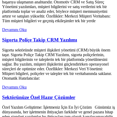
başarıya ulaşmanın anahtarıdır. Otomotiv CRM ve Satış Süreç
Yönetimi yazılımları, müşteri bilgilerini ve satış verilerini tek bir
platformda toplar ve analiz eder, böylece müşteri memnuniyetini
artırır ve satışları yükseltir. Özellikler: Merkezi Müşteri Veritabanı:
Tüm müşteri bilgileri ve geçmiş etkileşimler tek bir yerde
Devamını Oku
Sigorta Poliçe Takip CRM Yazılımı
Sigorta sektöründe müşteri ilişkileri yönetimi (CRM) büyük önem
taşır. Sigorta Poliçe Takip CRM Yazılımı, sigorta poliçelerinin,
müşteri bilgilerinin ve taleplerin tek bir platformda yönetilmesini
sağlar. Bu yazılım, müşteri ilişkilerini güçlendirirken operasyonel
süreçleri de optimize eder. Özellikler: Merkezi Veri Yönetimi:
Müşteri bilgileri, poliçeler ve talepler tek bir veritabanında saklanır.
Otomatik Hatırlatıcılar:
Devamını Oku
Sektörünüze Özel Hazır Çözümler
Özel Yazılım Geliştirme: İşletmeniz İçin En İyi Çözüm Günümüz iş
dünyasında, her işletmenin ihtiyaçları farklıdır ve genel pazara hitap
eden standart yazılımlar bu ihtiyaçları tam olarak karşılayamayabilir.