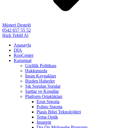
Müşteri Desteği
0542 657 55 52
Hızlı Teklif Al
Anasayfa
DİA
RooCenter
Kurumsal
Gizlilik Politikası
Hakkımızda
İnsan Kaynakları
Bizden Haberler
Sık Sorulan Sorular
Şartlar ve Koşullar
Platform Ortaklıkları
Eron Sigorta
Poligo Sigorta
Piasis Bilgi Teknolojileri
Tema Optik
Insurent
Dia Ön Muhasebe Programı