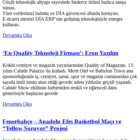
Güçlü teknolojik altyapı sayesinde binlerce ürünü hızlıca satışa
sunun.
Tüm verilerinizi bulutta ve DİA güvencesi altında koruyun.
E-ticaret sitenizi DİA ERP’nin gelişmiş teknolojisiyle entegre
kullanın.
Devamını Oku
‘En Quality Teknoloji Firması’: Eron Yazılım
Köklü cemiyet ve magazin yayınlarından Quality of Magazine, 13.
yılını Cahide Palazzo’da kutladı. Merit Otel ve Babylon Town ana
sponsorluğunda iş, cemiyet, sanat, spor ve magazin camiasından çok
sayıda ünlü ismin akın ettiği gecede adeta yıldızlar geçidi yaşandı.
Cahide Show ekibinin birbirinden renkli ve eğlenceli dans
gösterisiyle başlayan gecede
Devamını Oku
Fenerbahçe – Anadolu Efes Basketbol Maçı ve
“Yellow Soruyor” Projesi