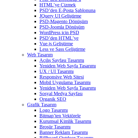
HTML’ye Çizmek
PSD’den E-Posta Şablonuna
JQuery UI Geliştirme
PSD-Magento Dönüşüm
PSD-Joomla Dönüşüm
WordPress için PSD
PSD’den HTML’ye
Vue.js Geliştirme
Less ve Sass Geliştirme
Web Tasarım
Açılış Sayfası Tasarımı
Yeniden Web Sayfa Tasarımı
UX / UI Tasarımı
Responsive Web Sitesi
Mobil Uygulama Tasarımı
Yeniden Web Sayfa Tasarımı
Sosyal Medya Sayfası
Organik SEO
Grafik Tasarım
Logo Tasarımı
Bitmap’ten Vektörele
Kurumsal Kimlik Tasarımı
Broşür Tasarımı
Banner Reklam Tasarımı
Billboard-Outdoor Tasarımı