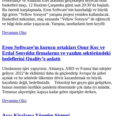
Fenerbahçe ve Anadolu Efes arasında gerçekleşen heyecan dolu
basketbol maçı, 12 Haziran Çarşamba günü saat 20:30’da başladı.
Bu önemli karşılaşmada, Eron Software’nin hazırladığı ve büyük
ilgi gören “Yellow Soruyor” yarışma projesi yeniden kullanılacak.
Basketbol tutkunları, maç sırasında “Yellow Soruyor” ile eğlenceli
ve bilgi dolu anlar yaşayacak. Yarışma, taraftarların hem keyifli
Devamını Oku
Eron Software’ın kurucu ortakları Onur Koç ve
Erdal Şenyıldız firmalarını ve yazılım sektöründeki
hedeflerini Quality’e anlattı
Uluslararası işler yapıyoruz. Almanya, ABD ve Fransa’dan talepler
geliyor. 2022’de ekibimizi daha da güçlendirip Avrupa’da şirket
açmak ve bu sektörde ülkemize döviz kazandırmak en büyük
hayalimiz değil, hedefimizdir. Teknoloji her geçen gün gelişirken,
bunun önemini özellikle pandemi döneminde çok daha iyi anladık.
Temassız alışverişler, kapıya kadar gelen siparişler derken,
Devamını Oku
Araç Kiralama Yönetim Sistemi