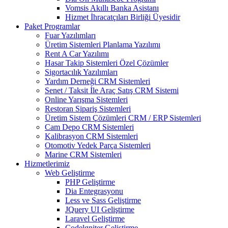
Vomsis Akıllı Banka Asistanı
Hizmet İhracatçıları Birliği Üyesidir
Paket Programlar
Fuar Yazılımları
Üretim Sistemleri Planlama Yazılımı
Rent A Car Yazılımı
Hasar Takip Sistemleri Özel Çözümler
Sigortacılık Yazılımları
Yardım Derneği CRM Sistemleri
Senet / Taksit İle Araç Satış CRM Sistemi
Online Yarışma Sistemleri
Restoran Sipariş Sistemleri
Üretim Sistem Çözümleri CRM / ERP Sistemleri
Cam Depo CRM Sistemleri
Kalibrasyon CRM Sistemleri
Otomotiv Yedek Parça Sistemleri
Marine CRM Sistemleri
Hizmetlerimiz
Web Geliştirme
PHP Geliştirme
Dia Entegrasyonu
Less ve Sass Geliştirme
JQuery UI Geliştirme
Laravel Geliştirme
Codelgniter Geliştirme