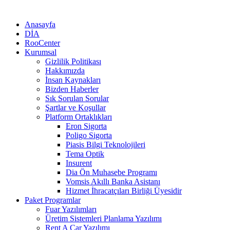
Anasayfa
DİA
RooCenter
Kurumsal
Gizlilik Politikası
Hakkımızda
İnsan Kaynakları
Bizden Haberler
Sık Sorulan Sorular
Şartlar ve Koşullar
Platform Ortaklıkları
Eron Sigorta
Poligo Sigorta
Piasis Bilgi Teknolojileri
Tema Optik
Insurent
Dia Ön Muhasebe Programı
Vomsis Akıllı Banka Asistanı
Hizmet İhracatçıları Birliği Üyesidir
Paket Programlar
Fuar Yazılımları
Üretim Sistemleri Planlama Yazılımı
Rent A Car Yazılımı