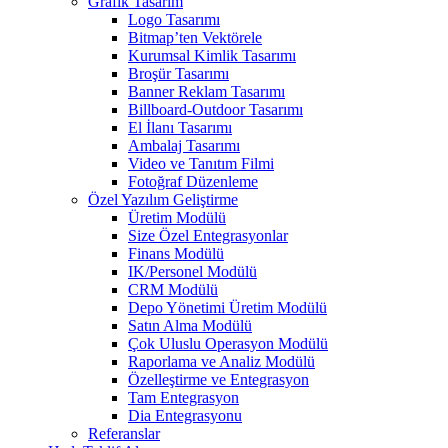
Grafik Tasarım
Logo Tasarımı
Bitmap’ten Vektörele
Kurumsal Kimlik Tasarımı
Broşür Tasarımı
Banner Reklam Tasarımı
Billboard-Outdoor Tasarımı
El İlanı Tasarımı
Ambalaj Tasarımı
Video ve Tanıtım Filmi
Fotoğraf Düzenleme
Özel Yazılım Geliştirme
Üretim Modülü
Size Özel Entegrasyonlar
Finans Modülü
IK/Personel Modülü
CRM Modülü
Depo Yönetimi Üretim Modülü
Satın Alma Modülü
Çok Uluslu Operasyon Modülü
Raporlama ve Analiz Modülü
Özelleştirme ve Entegrasyon
Tam Entegrasyon
Dia Entegrasyonu
Referanslar