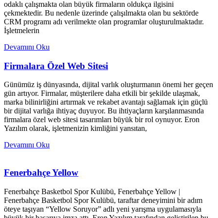
odaklı çalışmakta olan büyük firmaların oldukça ilgisini
çekmektedir. Bu nedenle üzerinde çalışılmakta olan bu sektörde
CRM programı adı verilmekte olan programlar oluşturulmaktadır.
İşletmelerin
Devamını Oku
Firmalara Özel Web Sitesi
Günümüz iş dünyasında, dijital varlık oluşturmanın önemi her geçen
gün artıyor. Firmalar, müşterilere daha etkili bir şekilde ulaşmak,
marka bilinirliğini artırmak ve rekabet avantajı sağlamak için güçlü
bir dijital varlığa ihtiyaç duyuyor. Bu ihtiyaçların karşılanmasında
firmalara özel web sitesi tasarımları büyük bir rol oynuyor. Eron
Yazılım olarak, işletmenizin kimliğini yansıtan,
Devamını Oku
Fenerbahçe Yellow
Fenerbahçe Basketbol Spor Kulübü, Fenerbahçe Yellow |
Fenerbahçe Basketbol Spor Kulübü, taraftar deneyimini bir adım
öteye taşıyan “Yellow Soruyor” adlı yeni yarışma uygulamasıyla
büyük bir başarıya imza attı. Eron Yazılım tarafından geliştirilen bu