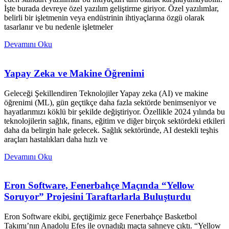
İşte burada devreye özel yazılım geliştirme giriyor. Özel yazılımlar,
belirli bir işletmenin veya endüstrinin ihtiyaçlarına özgü olarak
tasarlanır ve bu nedenle işletmeler
Devamını Oku
Yapay Zeka ve Makine Öğrenimi
Geleceği Şekillendiren Teknolojiler Yapay zeka (AI) ve makine
öğrenimi (ML), gün geçtikçe daha fazla sektörde benimseniyor ve
hayatlarımızı köklü bir şekilde değiştiriyor. Özellikle 2024 yılında bu
teknolojilerin sağlık, finans, eğitim ve diğer birçok sektördeki etkileri
daha da belirgin hale gelecek. Sağlık sektöründe, AI destekli teşhis
araçları hastalıkları daha hızlı ve
Devamını Oku
Eron Software, Fenerbahçe Maçında “Yellow
Soruyor” Projesini Taraftarlarla Buluşturdu
Eron Software ekibi, geçtiğimiz gece Fenerbahçe Basketbol
Takımı’nın Anadolu Efes ile oynadığı maçta sahneye çıktı. “Yellow