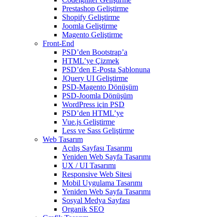
Prestashop Geliştirme
Shopify Geliştirme
Joomla Geliştirme
Magento Geliştirme
Front-End
PSD’den Bootstrap’a
HTML’ye Çizmek
PSD’den E-Posta Şablonuna
JQuery UI Geliştirme
PSD-Magento Dönüşüm
PSD-Joomla Dönüşüm
WordPress için PSD
PSD’den HTML’ye
Vue.js Geliştirme
Less ve Sass Geliştirme
Web Tasarım
Açılış Sayfası Tasarımı
Yeniden Web Sayfa Tasarımı
UX / UI Tasarımı
Responsive Web Sitesi
Mobil Uygulama Tasarımı
Yeniden Web Sayfa Tasarımı
Sosyal Medya Sayfası
Organik SEO