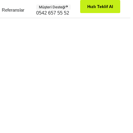
Hızlı Teklif Al
Müşteri Desteği
Referanslar
0542 657 55 52