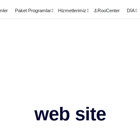
mler
Paket Programlar
Hizmetlerimiz
⚓RooCenter
DİA
web site