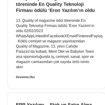
töreninde En Quality Teknoloji
Firması ödülü ‘Eron Yazılım’ın oldu
13. Quality of magazine ödül töreninde En
Quality Teknoloji Firması ödülü ‘Eron Yazılım’ın
oldu 02/02/2023
WhatsAppLinkedInFacebookXEmailPinterestPaylaş
Köklü cemiyet ve magazin yayınlarından
Quality of Magazine, 13. yılını Cahide
Palazzo’da kutladı. Merit Otel ve Babylon Town
ana sponsorluğunda iş, cemiyet, sanat, spor ve
magazin camiasından çok sayıda ünlü ismin
akın
Devamını Oku
ERP Yazılımı – Stok ve Satın Alma