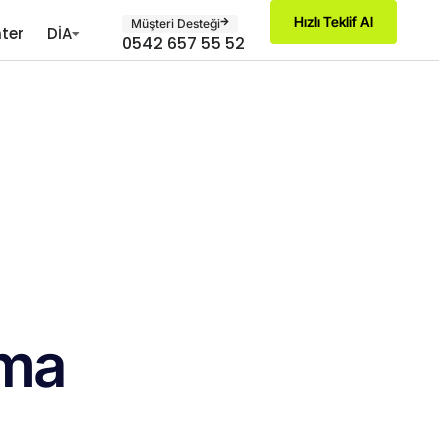
Hızlı Teklif Al
Müşteri Desteği
ter
DİA
0542 657 55 52
ama