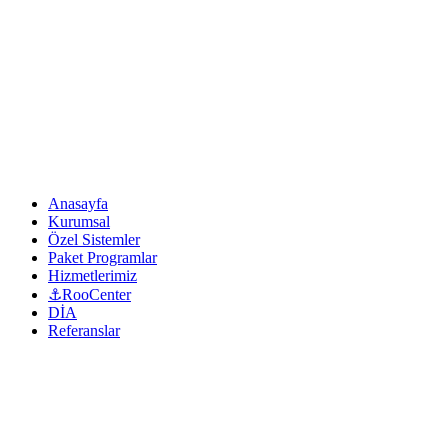
Anasayfa
Kurumsal
Özel Sistemler
Paket Programlar
Hizmetlerimiz
⚓RooCenter
DİA
Referanslar