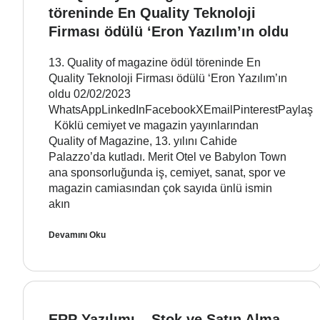
töreninde En Quality Teknoloji
Firması ödülü ‘Eron Yazılım’ın oldu
13. Quality of magazine ödül töreninde En
Quality Teknoloji Firması ödülü ‘Eron Yazılım’ın
oldu 02/02/2023
WhatsAppLinkedInFacebookXEmailPinterestPaylaş
Köklü cemiyet ve magazin yayınlarından
Quality of Magazine, 13. yılını Cahide
Palazzo’da kutladı. Merit Otel ve Babylon Town
ana sponsorluğunda iş, cemiyet, sanat, spor ve
magazin camiasından çok sayıda ünlü ismin
akın
Devamını Oku
ERP Yazılımı – Stok ve Satın Alma