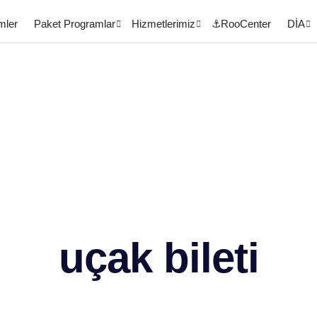
mler
Paket Programlar
Hizmetlerimiz
⚓RooCenter
DİA
uçak bileti