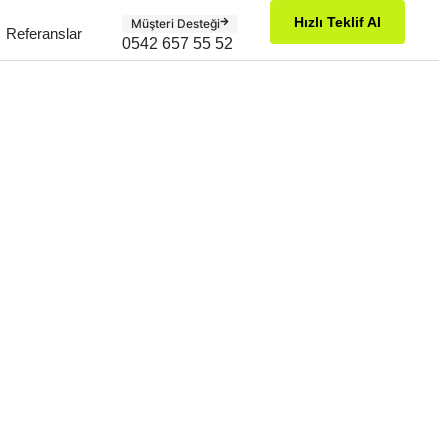
Hızlı Teklif Al
Müşteri Desteği
Referanslar
0542 657 55 52