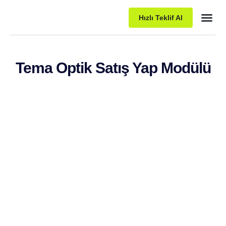
Hızlı Teklif Al
Paket P
Tema Optik Satış Yap Modülü