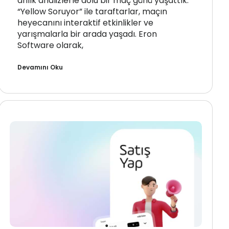
anlık analizlerle dolu bir maç günü yaşattık.
“Yellow Soruyor” ile taraftarlar, maçın
heyecanını interaktif etkinlikler ve
yarışmalarla bir arada yaşadı. Eron
Software olarak,
Devamını Oku