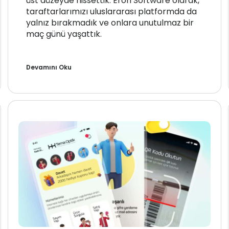
üst düzeyde hissettik. Eron Software olarak,
taraftarlarımızı uluslararası platformda da
yalnız bırakmadık ve onlara unutulmaz bir
maç günü yaşattık.
Devamını Oku