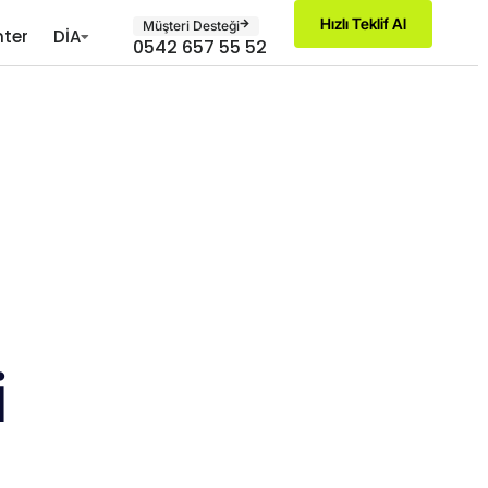
Hızlı Teklif Al
Müşteri Desteği
ter
DİA
0542 657 55 52
i