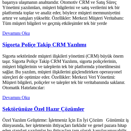
başarıya ulaşmanın anahtarıdır. Otomotiv CRM ve Satış Süreç
Yönetimi yazılımları, müşteri bilgilerini ve satış verilerini tek bir
platformda toplar ve analiz eder, böylece müşteri memnuniyetini
artırır ve satışları yükseltir. Özellikler: Merkezi Müşteri Veritabanı:
Tüm müşteri bilgileri ve geçmiş etkileşimler tek bir yerde
Devamını Oku
Sigorta Poliçe Takip CRM Yazılımı
Sigorta sektöründe müşteri ilişkileri yönetimi (CRM) büyük önem
taşır. Sigorta Poliçe Takip CRM Yazılımı, sigorta poliçelerinin,
müşteri bilgilerinin ve taleplerin tek bir platformda yönetilmesini
sağlar. Bu yazılım, müşteri ilişkilerini güçlendirirken operasyonel
süreçleri de optimize eder. Özellikler: Merkezi Veri Yönetimi:
Müşteri bilgileri, poliçeler ve talepler tek bir veritabanında saklanır.
Otomatik Hatırlatıcılar:
Devamını Oku
Sektörünüze Özel Hazır Çözümler
Özel Yazılım Geliştirme: İşletmeniz İçin En İyi Çözüm Günümüz iş
dünyasında, her işletmenin ihtiyaçları farklıdır ve genel pazara hitap
eden standart yazılımlar bu ihtiyaçları tam olarak karşılayamayabilir.