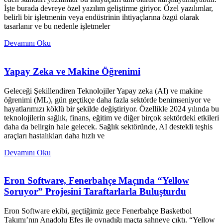
İşte burada devreye özel yazılım geliştirme giriyor. Özel yazılımlar,
belirli bir işletmenin veya endüstrinin ihtiyaçlarına özgü olarak
tasarlanır ve bu nedenle işletmeler
Devamını Oku
Yapay Zeka ve Makine Öğrenimi
Geleceği Şekillendiren Teknolojiler Yapay zeka (AI) ve makine
öğrenimi (ML), gün geçtikçe daha fazla sektörde benimseniyor ve
hayatlarımızı köklü bir şekilde değiştiriyor. Özellikle 2024 yılında bu
teknolojilerin sağlık, finans, eğitim ve diğer birçok sektördeki etkileri
daha da belirgin hale gelecek. Sağlık sektöründe, AI destekli teşhis
araçları hastalıkları daha hızlı ve
Devamını Oku
Eron Software, Fenerbahçe Maçında “Yellow
Soruyor” Projesini Taraftarlarla Buluşturdu
Eron Software ekibi, geçtiğimiz gece Fenerbahçe Basketbol
Takımı’nın Anadolu Efes ile oynadığı maçta sahneye çıktı. “Yellow