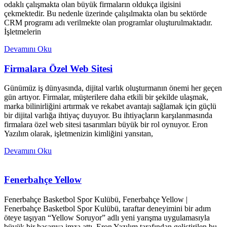
odaklı çalışmakta olan büyük firmaların oldukça ilgisini
çekmektedir. Bu nedenle üzerinde çalışılmakta olan bu sektörde
CRM programı adı verilmekte olan programlar oluşturulmaktadır.
İşletmelerin
Devamını Oku
Firmalara Özel Web Sitesi
Günümüz iş dünyasında, dijital varlık oluşturmanın önemi her geçen
gün artıyor. Firmalar, müşterilere daha etkili bir şekilde ulaşmak,
marka bilinirliğini artırmak ve rekabet avantajı sağlamak için güçlü
bir dijital varlığa ihtiyaç duyuyor. Bu ihtiyaçların karşılanmasında
firmalara özel web sitesi tasarımları büyük bir rol oynuyor. Eron
Yazılım olarak, işletmenizin kimliğini yansıtan,
Devamını Oku
Fenerbahçe Yellow
Fenerbahçe Basketbol Spor Kulübü, Fenerbahçe Yellow |
Fenerbahçe Basketbol Spor Kulübü, taraftar deneyimini bir adım
öteye taşıyan “Yellow Soruyor” adlı yeni yarışma uygulamasıyla
büyük bir başarıya imza attı. Eron Yazılım tarafından geliştirilen bu