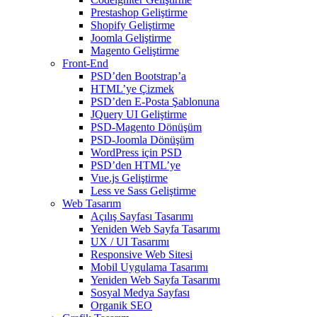
Prestashop Geliştirme
Shopify Geliştirme
Joomla Geliştirme
Magento Geliştirme
Front-End
PSD’den Bootstrap’a
HTML’ye Çizmek
PSD’den E-Posta Şablonuna
JQuery UI Geliştirme
PSD-Magento Dönüşüm
PSD-Joomla Dönüşüm
WordPress için PSD
PSD’den HTML’ye
Vue.js Geliştirme
Less ve Sass Geliştirme
Web Tasarım
Açılış Sayfası Tasarımı
Yeniden Web Sayfa Tasarımı
UX / UI Tasarımı
Responsive Web Sitesi
Mobil Uygulama Tasarımı
Yeniden Web Sayfa Tasarımı
Sosyal Medya Sayfası
Organik SEO