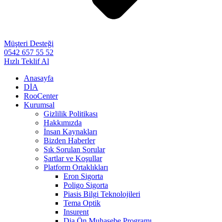
Müşteri Desteği
0542 657 55 52
Hızlı Teklif Al
Anasayfa
DİA
RooCenter
Kurumsal
Gizlilik Politikası
Hakkımızda
İnsan Kaynakları
Bizden Haberler
Sık Sorulan Sorular
Şartlar ve Koşullar
Platform Ortaklıkları
Eron Sigorta
Poligo Sigorta
Piasis Bilgi Teknolojileri
Tema Optik
Insurent
Dia Ön Muhasebe Programı