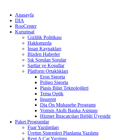
Anasayfa
DİA
RooCenter
Kurumsal
Gizlilik Politikası
Hakkımızda
İnsan Kaynakları
Bizden Haberler
Sık Sorulan Sorular
Şartlar ve Koşullar
Platform Ortaklıkları
Eron Sigorta
Poligo Sigorta
Piasis Bilgi Teknolojileri
Tema Optik
Insurent
Dia Ön Muhasebe Programı
Vomsis Akıllı Banka Asistanı
Hizmet İhracatçıları Birliği Üyesidir
Paket Programlar
Fuar Yazılımları
Üretim Sistemleri Planlama Yazılımı
Rent A Car Yazılımı