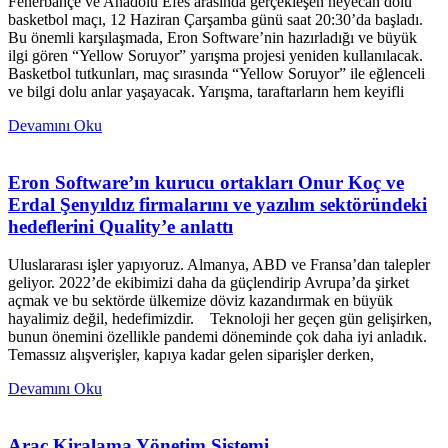
Fenerbahçe ve Anadolu Efes arasında gerçekleşen heyecan dolu
basketbol maçı, 12 Haziran Çarşamba günü saat 20:30’da başladı.
Bu önemli karşılaşmada, Eron Software’nin hazırladığı ve büyük
ilgi gören “Yellow Soruyor” yarışma projesi yeniden kullanılacak.
Basketbol tutkunları, maç sırasında “Yellow Soruyor” ile eğlenceli
ve bilgi dolu anlar yaşayacak. Yarışma, taraftarların hem keyifli
Devamını Oku
Eron Software’ın kurucu ortakları Onur Koç ve
Erdal Şenyıldız firmalarını ve yazılım sektöründeki
hedeflerini Quality’e anlattı
Uluslararası işler yapıyoruz. Almanya, ABD ve Fransa’dan talepler
geliyor. 2022’de ekibimizi daha da güçlendirip Avrupa’da şirket
açmak ve bu sektörde ülkemize döviz kazandırmak en büyük
hayalimiz değil, hedefimizdir. Teknoloji her geçen gün gelişirken,
bunun önemini özellikle pandemi döneminde çok daha iyi anladık.
Temassız alışverişler, kapıya kadar gelen siparişler derken,
Devamını Oku
Araç Kiralama Yönetim Sistemi