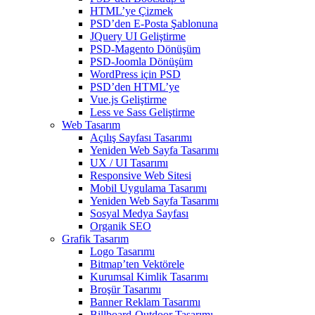
HTML’ye Çizmek
PSD’den E-Posta Şablonuna
JQuery UI Geliştirme
PSD-Magento Dönüşüm
PSD-Joomla Dönüşüm
WordPress için PSD
PSD’den HTML’ye
Vue.js Geliştirme
Less ve Sass Geliştirme
Web Tasarım
Açılış Sayfası Tasarımı
Yeniden Web Sayfa Tasarımı
UX / UI Tasarımı
Responsive Web Sitesi
Mobil Uygulama Tasarımı
Yeniden Web Sayfa Tasarımı
Sosyal Medya Sayfası
Organik SEO
Grafik Tasarım
Logo Tasarımı
Bitmap’ten Vektörele
Kurumsal Kimlik Tasarımı
Broşür Tasarımı
Banner Reklam Tasarımı
Billboard-Outdoor Tasarımı