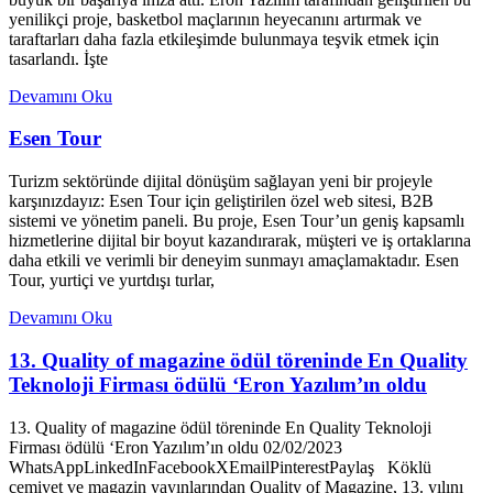
yenilikçi proje, basketbol maçlarının heyecanını artırmak ve
taraftarları daha fazla etkileşimde bulunmaya teşvik etmek için
tasarlandı. İşte
Devamını Oku
Esen Tour
Turizm sektöründe dijital dönüşüm sağlayan yeni bir projeyle
karşınızdayız: Esen Tour için geliştirilen özel web sitesi, B2B
sistemi ve yönetim paneli. Bu proje, Esen Tour’un geniş kapsamlı
hizmetlerine dijital bir boyut kazandırarak, müşteri ve iş ortaklarına
daha etkili ve verimli bir deneyim sunmayı amaçlamaktadır. Esen
Tour, yurtiçi ve yurtdışı turlar,
Devamını Oku
13. Quality of magazine ödül töreninde En Quality
Teknoloji Firması ödülü ‘Eron Yazılım’ın oldu
13. Quality of magazine ödül töreninde En Quality Teknoloji
Firması ödülü ‘Eron Yazılım’ın oldu 02/02/2023
WhatsAppLinkedInFacebookXEmailPinterestPaylaş Köklü
cemiyet ve magazin yayınlarından Quality of Magazine, 13. yılını