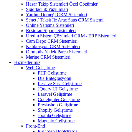
Hasar Takip Sistemleri Özel Çözümler
Sigortacılık Yazılımları
Yardım Derneği CRM Sistemleri
Senet / Taksit İle Araç Satış CRM Sistemi
Online Yarışma Sistemleri
Restoran Sipariş Sistemleri
Üretim Sistem Çözümleri CRM / ERP Sistemleri
Cam Depo CRM Sistemleri
Kalibrasyon CRM Sistemleri
Otomotiv Yedek Parça Sistemleri
Marine CRM Sistemleri
Hizmetlerimiz
Web Geliştirme
PHP Geliştirme
Dia Entegrasyonu
Less ve Sass Geliştirme
JQuery UI Geliştirme
Laravel Geliştirme
Codelgniter Geliştirme
Prestashop Geliştirme
Shopify Geliştirme
Joomla Geliştirme
Magento Geliştirme
Front-End
PSD’den Bootstrap’a