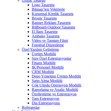
Grafik Tasarım
Logo Tasarımı
Bitmap’ten Vektörele
Kurumsal Kimlik Tasarımı
Broşür Tasarımı
Banner Reklam Tasarımı
Billboard-Outdoor Tasarımı
El İlanı Tasarımı
Ambalaj Tasarımı
Video ve Tanıtım Filmi
Fotoğraf Düzenleme
Özel Yazılım Geliştirme
Üretim Modülü
Size Özel Entegrasyonlar
Finans Modülü
IK/Personel Modülü
CRM Modülü
Depo Yönetimi Üretim Modülü
Satın Alma Modülü
Çok Uluslu Operasyon Modülü
Raporlama ve Analiz Modülü
Özelleştirme ve Entegrasyon
Tam Entegrasyon
Dia Entegrasyonu
Referanslar