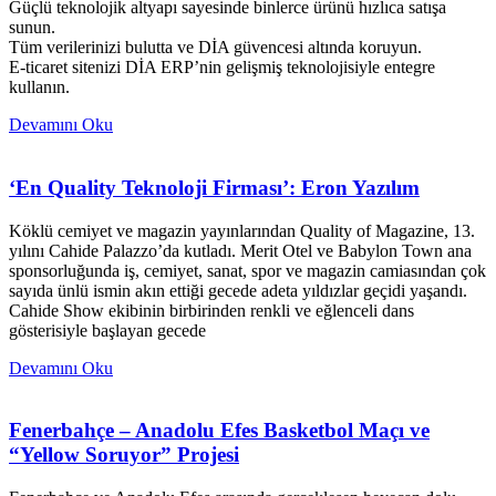
Güçlü teknolojik altyapı sayesinde binlerce ürünü hızlıca satışa
sunun.
Tüm verilerinizi bulutta ve DİA güvencesi altında koruyun.
E-ticaret sitenizi DİA ERP’nin gelişmiş teknolojisiyle entegre
kullanın.
Devamını Oku
‘En Quality Teknoloji Firması’: Eron Yazılım
Köklü cemiyet ve magazin yayınlarından Quality of Magazine, 13.
yılını Cahide Palazzo’da kutladı. Merit Otel ve Babylon Town ana
sponsorluğunda iş, cemiyet, sanat, spor ve magazin camiasından çok
sayıda ünlü ismin akın ettiği gecede adeta yıldızlar geçidi yaşandı.
Cahide Show ekibinin birbirinden renkli ve eğlenceli dans
gösterisiyle başlayan gecede
Devamını Oku
Fenerbahçe – Anadolu Efes Basketbol Maçı ve
“Yellow Soruyor” Projesi