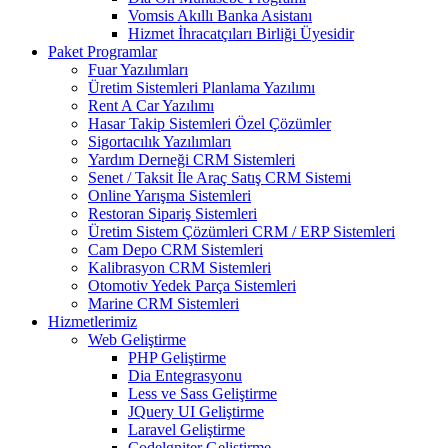
Vomsis Akıllı Banka Asistanı
Hizmet İhracatçıları Birliği Üyesidir
Paket Programlar
Fuar Yazılımları
Üretim Sistemleri Planlama Yazılımı
Rent A Car Yazılımı
Hasar Takip Sistemleri Özel Çözümler
Sigortacılık Yazılımları
Yardım Derneği CRM Sistemleri
Senet / Taksit İle Araç Satış CRM Sistemi
Online Yarışma Sistemleri
Restoran Sipariş Sistemleri
Üretim Sistem Çözümleri CRM / ERP Sistemleri
Cam Depo CRM Sistemleri
Kalibrasyon CRM Sistemleri
Otomotiv Yedek Parça Sistemleri
Marine CRM Sistemleri
Hizmetlerimiz
Web Geliştirme
PHP Geliştirme
Dia Entegrasyonu
Less ve Sass Geliştirme
JQuery UI Geliştirme
Laravel Geliştirme
Codelgniter Geliştirme