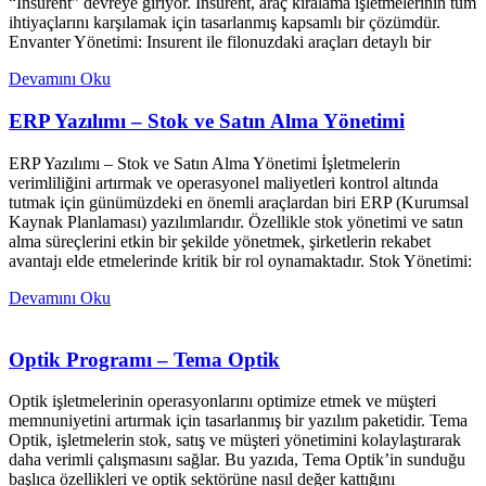
“Insurent” devreye giriyor. Insurent, araç kiralama işletmelerinin tüm
ihtiyaçlarını karşılamak için tasarlanmış kapsamlı bir çözümdür.
Envanter Yönetimi: Insurent ile filonuzdaki araçları detaylı bir
Devamını Oku
ERP Yazılımı – Stok ve Satın Alma Yönetimi
ERP Yazılımı – Stok ve Satın Alma Yönetimi İşletmelerin
verimliliğini artırmak ve operasyonel maliyetleri kontrol altında
tutmak için günümüzdeki en önemli araçlardan biri ERP (Kurumsal
Kaynak Planlaması) yazılımlarıdır. Özellikle stok yönetimi ve satın
alma süreçlerini etkin bir şekilde yönetmek, şirketlerin rekabet
avantajı elde etmelerinde kritik bir rol oynamaktadır. Stok Yönetimi:
Devamını Oku
Optik Programı – Tema Optik
Optik işletmelerinin operasyonlarını optimize etmek ve müşteri
memnuniyetini artırmak için tasarlanmış bir yazılım paketidir. Tema
Optik, işletmelerin stok, satış ve müşteri yönetimini kolaylaştırarak
daha verimli çalışmasını sağlar. Bu yazıda, Tema Optik’in sunduğu
başlıca özellikleri ve optik sektörüne nasıl değer kattığını