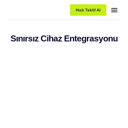
Hızlı Teklif Al
Paket Pro
Sınırsız Cihaz Entegrasyonu