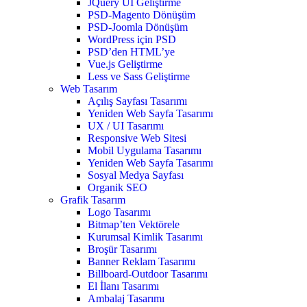
JQuery UI Geliştirme
PSD-Magento Dönüşüm
PSD-Joomla Dönüşüm
WordPress için PSD
PSD’den HTML’ye
Vue.js Geliştirme
Less ve Sass Geliştirme
Web Tasarım
Açılış Sayfası Tasarımı
Yeniden Web Sayfa Tasarımı
UX / UI Tasarımı
Responsive Web Sitesi
Mobil Uygulama Tasarımı
Yeniden Web Sayfa Tasarımı
Sosyal Medya Sayfası
Organik SEO
Grafik Tasarım
Logo Tasarımı
Bitmap’ten Vektörele
Kurumsal Kimlik Tasarımı
Broşür Tasarımı
Banner Reklam Tasarımı
Billboard-Outdoor Tasarımı
El İlanı Tasarımı
Ambalaj Tasarımı