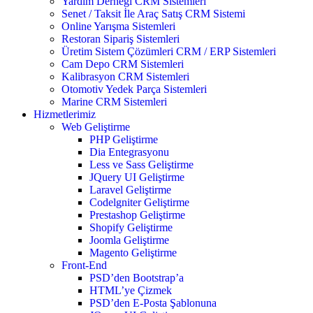
Yardım Derneği CRM Sistemleri
Senet / Taksit İle Araç Satış CRM Sistemi
Online Yarışma Sistemleri
Restoran Sipariş Sistemleri
Üretim Sistem Çözümleri CRM / ERP Sistemleri
Cam Depo CRM Sistemleri
Kalibrasyon CRM Sistemleri
Otomotiv Yedek Parça Sistemleri
Marine CRM Sistemleri
Hizmetlerimiz
Web Geliştirme
PHP Geliştirme
Dia Entegrasyonu
Less ve Sass Geliştirme
JQuery UI Geliştirme
Laravel Geliştirme
Codelgniter Geliştirme
Prestashop Geliştirme
Shopify Geliştirme
Joomla Geliştirme
Magento Geliştirme
Front-End
PSD’den Bootstrap’a
HTML’ye Çizmek
PSD’den E-Posta Şablonuna