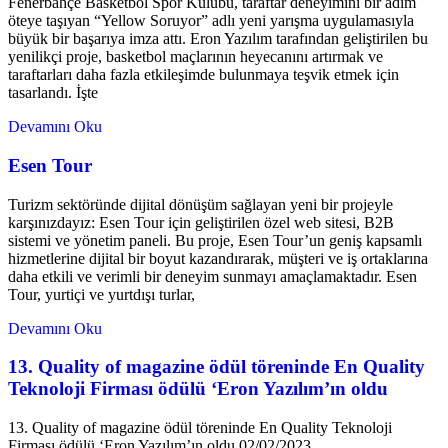
Fenerbahçe Basketbol Spor Kulübü, taraftar deneyimini bir adım
öteye taşıyan “Yellow Soruyor” adlı yeni yarışma uygulamasıyla
büyük bir başarıya imza attı. Eron Yazılım tarafından geliştirilen bu
yenilikçi proje, basketbol maçlarının heyecanını artırmak ve
taraftarları daha fazla etkileşimde bulunmaya teşvik etmek için
tasarlandı. İşte
Devamını Oku
Esen Tour
Turizm sektöründe dijital dönüşüm sağlayan yeni bir projeyle
karşınızdayız: Esen Tour için geliştirilen özel web sitesi, B2B
sistemi ve yönetim paneli. Bu proje, Esen Tour’un geniş kapsamlı
hizmetlerine dijital bir boyut kazandırarak, müşteri ve iş ortaklarına
daha etkili ve verimli bir deneyim sunmayı amaçlamaktadır. Esen
Tour, yurtiçi ve yurtdışı turlar,
Devamını Oku
13. Quality of magazine ödül töreninde En Quality
Teknoloji Firması ödülü ‘Eron Yazılım’ın oldu
13. Quality of magazine ödül töreninde En Quality Teknoloji
Firması ödülü ‘Eron Yazılım’ın oldu 02/02/2023