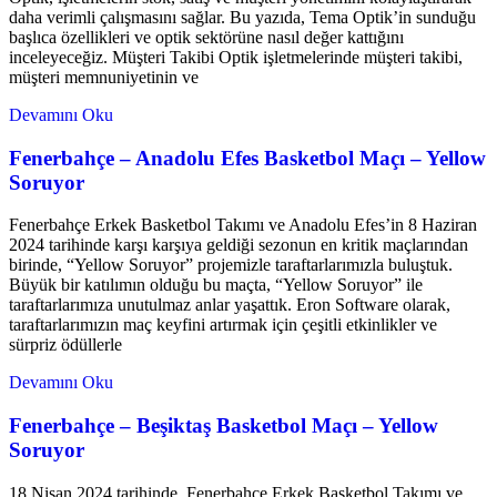
daha verimli çalışmasını sağlar. Bu yazıda, Tema Optik’in sunduğu
başlıca özellikleri ve optik sektörüne nasıl değer kattığını
inceleyeceğiz. Müşteri Takibi Optik işletmelerinde müşteri takibi,
müşteri memnuniyetinin ve
Devamını Oku
Fenerbahçe – Anadolu Efes Basketbol Maçı – Yellow
Soruyor
Fenerbahçe Erkek Basketbol Takımı ve Anadolu Efes’in 8 Haziran
2024 tarihinde karşı karşıya geldiği sezonun en kritik maçlarından
birinde, “Yellow Soruyor” projemizle taraftarlarımızla buluştuk.
Büyük bir katılımın olduğu bu maçta, “Yellow Soruyor” ile
taraftarlarımıza unutulmaz anlar yaşattık. Eron Software olarak,
taraftarlarımızın maç keyfini artırmak için çeşitli etkinlikler ve
sürpriz ödüllerle
Devamını Oku
Fenerbahçe – Beşiktaş Basketbol Maçı – Yellow
Soruyor
18 Nisan 2024 tarihinde, Fenerbahçe Erkek Basketbol Takımı ve