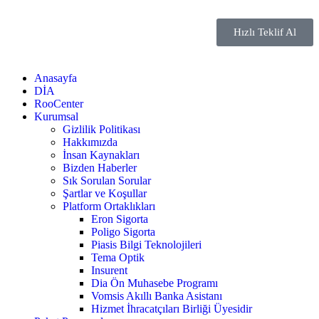
Hızlı Teklif Al
Anasayfa
DİA
RooCenter
Kurumsal
Gizlilik Politikası
Hakkımızda
İnsan Kaynakları
Bizden Haberler
Sık Sorulan Sorular
Şartlar ve Koşullar
Platform Ortaklıkları
Eron Sigorta
Poligo Sigorta
Piasis Bilgi Teknolojileri
Tema Optik
Insurent
Dia Ön Muhasebe Programı
Vomsis Akıllı Banka Asistanı
Hizmet İhracatçıları Birliği Üyesidir