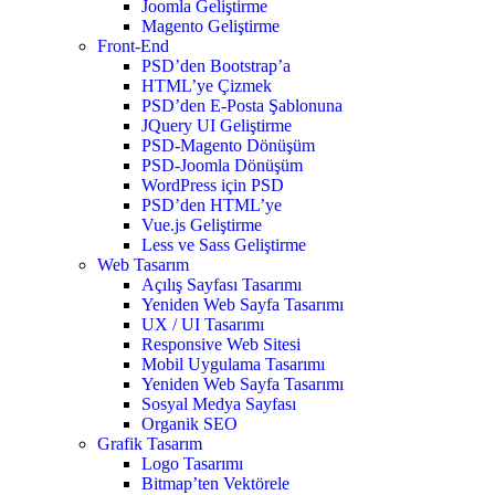
Joomla Geliştirme
Magento Geliştirme
Front-End
PSD’den Bootstrap’a
HTML’ye Çizmek
PSD’den E-Posta Şablonuna
JQuery UI Geliştirme
PSD-Magento Dönüşüm
PSD-Joomla Dönüşüm
WordPress için PSD
PSD’den HTML’ye
Vue.js Geliştirme
Less ve Sass Geliştirme
Web Tasarım
Açılış Sayfası Tasarımı
Yeniden Web Sayfa Tasarımı
UX / UI Tasarımı
Responsive Web Sitesi
Mobil Uygulama Tasarımı
Yeniden Web Sayfa Tasarımı
Sosyal Medya Sayfası
Organik SEO
Grafik Tasarım
Logo Tasarımı
Bitmap’ten Vektörele