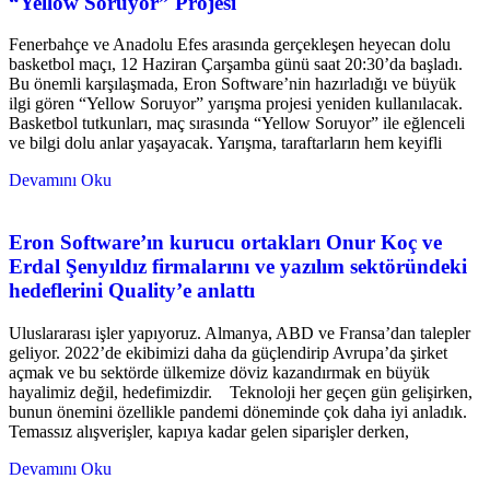
“Yellow Soruyor” Projesi
Fenerbahçe ve Anadolu Efes arasında gerçekleşen heyecan dolu
basketbol maçı, 12 Haziran Çarşamba günü saat 20:30’da başladı.
Bu önemli karşılaşmada, Eron Software’nin hazırladığı ve büyük
ilgi gören “Yellow Soruyor” yarışma projesi yeniden kullanılacak.
Basketbol tutkunları, maç sırasında “Yellow Soruyor” ile eğlenceli
ve bilgi dolu anlar yaşayacak. Yarışma, taraftarların hem keyifli
Devamını Oku
Eron Software’ın kurucu ortakları Onur Koç ve
Erdal Şenyıldız firmalarını ve yazılım sektöründeki
hedeflerini Quality’e anlattı
Uluslararası işler yapıyoruz. Almanya, ABD ve Fransa’dan talepler
geliyor. 2022’de ekibimizi daha da güçlendirip Avrupa’da şirket
açmak ve bu sektörde ülkemize döviz kazandırmak en büyük
hayalimiz değil, hedefimizdir. Teknoloji her geçen gün gelişirken,
bunun önemini özellikle pandemi döneminde çok daha iyi anladık.
Temassız alışverişler, kapıya kadar gelen siparişler derken,
Devamını Oku