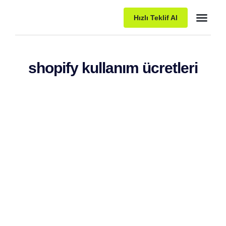
Hızlı Teklif Al
Paket Pro
shopify kullanım ücretleri