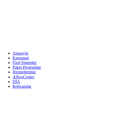
Anasayfa
Kurumsal
Özel Sistemler
Paket Programlar
Hizmetlerimiz
⚓RooCenter
DİA
Referanslar