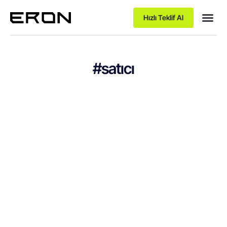
Hızlı Teklif Al
#satıcı