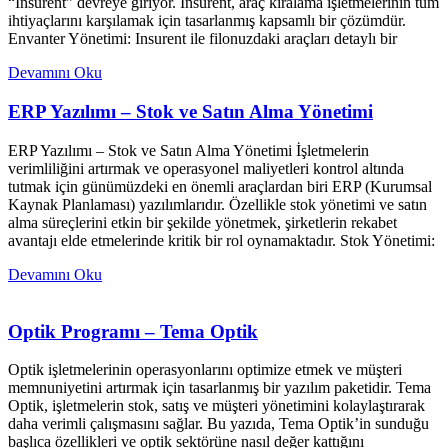
“Insurent” devreye giriyor. Insurent, araç kiralama işletmelerinin tüm
ihtiyaçlarını karşılamak için tasarlanmış kapsamlı bir çözümdür.
Envanter Yönetimi: Insurent ile filonuzdaki araçları detaylı bir
Devamını Oku
ERP Yazılımı – Stok ve Satın Alma Yönetimi
ERP Yazılımı – Stok ve Satın Alma Yönetimi İşletmelerin
verimliliğini artırmak ve operasyonel maliyetleri kontrol altında
tutmak için günümüzdeki en önemli araçlardan biri ERP (Kurumsal
Kaynak Planlaması) yazılımlarıdır. Özellikle stok yönetimi ve satın
alma süreçlerini etkin bir şekilde yönetmek, şirketlerin rekabet
avantajı elde etmelerinde kritik bir rol oynamaktadır. Stok Yönetimi:
Devamını Oku
Optik Programı – Tema Optik
Optik işletmelerinin operasyonlarını optimize etmek ve müşteri
memnuniyetini artırmak için tasarlanmış bir yazılım paketidir. Tema
Optik, işletmelerin stok, satış ve müşteri yönetimini kolaylaştırarak
daha verimli çalışmasını sağlar. Bu yazıda, Tema Optik’in sunduğu
başlıca özellikleri ve optik sektörüne nasıl değer kattığını