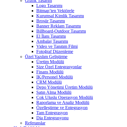
Grafik Tasarım
Logo Tasarımı
Bitmap’ten Vektörele
Kurumsal Kimlik Tasarımı
Broşür Tasarımı
Banner Reklam Tasarımı
Billboard-Outdoor Tasarımı
El İlanı Tasarımı
Ambalaj Tasarımı
Video ve Tanıtım Filmi
Fotoğraf Düzenleme
Özel Yazılım Geliştirme
Üretim Modülü
Size Özel Entegrasyonlar
Finans Modülü
IK/Personel Modülü
CRM Modülü
Depo Yönetimi Üretim Modülü
Satın Alma Modülü
Çok Uluslu Operasyon Modülü
Raporlama ve Analiz Modülü
Özelleştirme ve Entegrasyon
Tam Entegrasyon
Dia Entegrasyonu
Referanslar