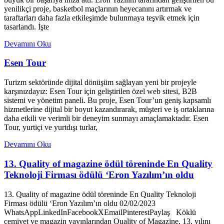
yenilikçi proje, basketbol maçlarının heyecanını artırmak ve
taraftarları daha fazla etkileşimde bulunmaya teşvik etmek için
tasarlandı. İşte
Devamını Oku
Esen Tour
Turizm sektöründe dijital dönüşüm sağlayan yeni bir projeyle
karşınızdayız: Esen Tour için geliştirilen özel web sitesi, B2B
sistemi ve yönetim paneli. Bu proje, Esen Tour’un geniş kapsamlı
hizmetlerine dijital bir boyut kazandırarak, müşteri ve iş ortaklarına
daha etkili ve verimli bir deneyim sunmayı amaçlamaktadır. Esen
Tour, yurtiçi ve yurtdışı turlar,
Devamını Oku
13. Quality of magazine ödül töreninde En Quality
Teknoloji Firması ödülü ‘Eron Yazılım’ın oldu
13. Quality of magazine ödül töreninde En Quality Teknoloji
Firması ödülü ‘Eron Yazılım’ın oldu 02/02/2023
WhatsAppLinkedInFacebookXEmailPinterestPaylaş Köklü
cemiyet ve magazin yayınlarından Quality of Magazine, 13. yılını