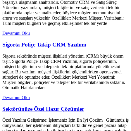
başarıya ulaşmanın anahtarıdır. Otomotiv CRM ve Satış Süreç
Yönetimi yazılımları, müşteri bilgilerini ve satış verilerini tek bir
platformda toplar ve analiz eder, böylece müşteri memnuniyetini
artırır ve satışları yükseltir. Özellikler: Merkezi Müşteri Veritabanı:
Tüm müşteri bilgileri ve geçmiş etkileşimler tek bir yerde
Devamını Oku
Sigorta Poliçe Takip CRM Yazılımı
Sigorta sektöründe müşteri ilişkileri yönetimi (CRM) büyük önem
taşır. Sigorta Poliçe Takip CRM Yazılımı, sigorta poliçelerinin,
müşteri bilgilerinin ve taleplerin tek bir platformda yönetilmesini
sağlar. Bu yazılım, müşteri ilişkilerini güçlendirirken operasyonel
süreçleri de optimize eder. Özellikler: Merkezi Veri Yönetimi:
Müşteri bilgileri, poliçeler ve talepler tek bir veritabanında saklanır.
Otomatik Hatırlatıcılar:
Devamını Oku
Sektörünüze Özel Hazır Çözümler
Özel Yazılım Geliştirme: İşletmeniz İçin En İyi Çözüm Günümüz iş
dünyasında, her işletmenin ihtiyaçları farklıdır ve genel pazara hitap
eden standart yazılımlar bu ihtiyaçları tam olarak karşılayamayabilir.