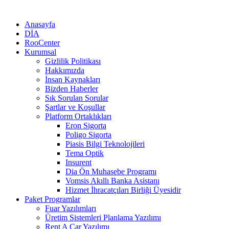
Anasayfa
DİA
RooCenter
Kurumsal
Gizlilik Politikası
Hakkımızda
İnsan Kaynakları
Bizden Haberler
Sık Sorulan Sorular
Şartlar ve Koşullar
Platform Ortaklıkları
Eron Sigorta
Poligo Sigorta
Piasis Bilgi Teknolojileri
Tema Optik
Insurent
Dia Ön Muhasebe Programı
Vomsis Akıllı Banka Asistanı
Hizmet İhracatçıları Birliği Üyesidir
Paket Programlar
Fuar Yazılımları
Üretim Sistemleri Planlama Yazılımı
Rent A Car Yazılımı