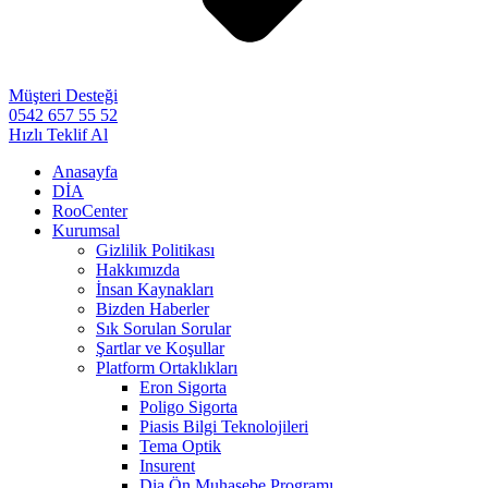
Müşteri Desteği
0542 657 55 52
Hızlı Teklif Al
Anasayfa
DİA
RooCenter
Kurumsal
Gizlilik Politikası
Hakkımızda
İnsan Kaynakları
Bizden Haberler
Sık Sorulan Sorular
Şartlar ve Koşullar
Platform Ortaklıkları
Eron Sigorta
Poligo Sigorta
Piasis Bilgi Teknolojileri
Tema Optik
Insurent
Dia Ön Muhasebe Programı