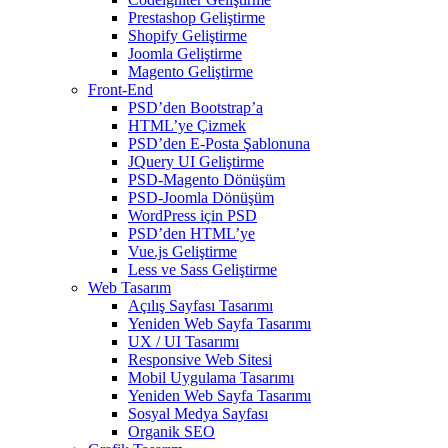
Prestashop Geliştirme
Shopify Geliştirme
Joomla Geliştirme
Magento Geliştirme
Front-End
PSD’den Bootstrap’a
HTML’ye Çizmek
PSD’den E-Posta Şablonuna
JQuery UI Geliştirme
PSD-Magento Dönüşüm
PSD-Joomla Dönüşüm
WordPress için PSD
PSD’den HTML’ye
Vue.js Geliştirme
Less ve Sass Geliştirme
Web Tasarım
Açılış Sayfası Tasarımı
Yeniden Web Sayfa Tasarımı
UX / UI Tasarımı
Responsive Web Sitesi
Mobil Uygulama Tasarımı
Yeniden Web Sayfa Tasarımı
Sosyal Medya Sayfası
Organik SEO