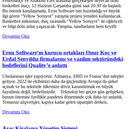
Fenerbahçe ve Anadolu Efes arasında gerçekleşen heyecan dolu
basketbol maçı, 12 Haziran Çarşamba günü saat 20:30’da başladı.
Bu önemli karşılaşmada, Eron Software’nin hazırladığı ve büyük
ilgi gören “Yellow Soruyor” yarışma projesi yeniden kullanılacak.
Basketbol tutkunları, maç sırasında “Yellow Soruyor” ile eğlenceli
ve bilgi dolu anlar yaşayacak. Yarışma, taraftarların hem keyifli
Devamını Oku
Eron Software’ın kurucu ortakları Onur Koç ve
Erdal Şenyıldız firmalarını ve yazılım sektöründeki
hedeflerini Quality’e anlattı
Uluslararası işler yapıyoruz. Almanya, ABD ve Fransa’dan talepler
geliyor. 2022’de ekibimizi daha da güçlendirip Avrupa’da şirket
açmak ve bu sektörde ülkemize döviz kazandırmak en büyük
hayalimiz değil, hedefimizdir. Teknoloji her geçen gün gelişirken,
bunun önemini özellikle pandemi döneminde çok daha iyi anladık.
Temassız alışverişler, kapıya kadar gelen siparişler derken,
Devamını Oku
Araç Kiralama Yönetim Sistemi