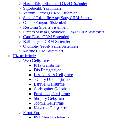
Hasar Takip Sistemleri Özel Çözümler
Sigortacılık Yazılımları
Yardım Derneği CRM Sistemleri
Senet / Taksit İle Araç Satış CRM Sistemi
Online Yarışma Sistemleri
Restoran Sipariş Sistemleri
Üretim Sistem Çözümleri CRM / ERP Sistemleri
Cam Depo CRM Sistemleri
Kalibrasyon CRM Sistemleri
Otomotiv Yedek Parça Sistemleri
Marine CRM Sistemleri
Hizmetlerimiz
Web Geliştirme
PHP Geliştirme
Dia Entegrasyonu
Less ve Sass Geliştirme
JQuery UI Geliştirme
Laravel Geliştirme
Codelgniter Geliştirme
Prestashop Geliştirme
Shopify Geliştirme
Joomla Geliştirme
Magento Geliştirme
Front-End
PSD’den Bootstrap’a