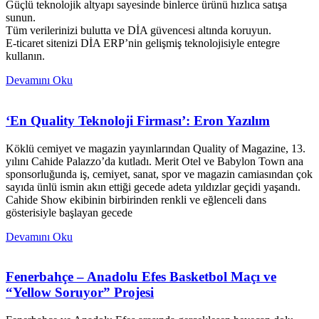
Güçlü teknolojik altyapı sayesinde binlerce ürünü hızlıca satışa
sunun.
Tüm verilerinizi bulutta ve DİA güvencesi altında koruyun.
E-ticaret sitenizi DİA ERP’nin gelişmiş teknolojisiyle entegre
kullanın.
Devamını Oku
‘En Quality Teknoloji Firması’: Eron Yazılım
Köklü cemiyet ve magazin yayınlarından Quality of Magazine, 13.
yılını Cahide Palazzo’da kutladı. Merit Otel ve Babylon Town ana
sponsorluğunda iş, cemiyet, sanat, spor ve magazin camiasından çok
sayıda ünlü ismin akın ettiği gecede adeta yıldızlar geçidi yaşandı.
Cahide Show ekibinin birbirinden renkli ve eğlenceli dans
gösterisiyle başlayan gecede
Devamını Oku
Fenerbahçe – Anadolu Efes Basketbol Maçı ve
“Yellow Soruyor” Projesi