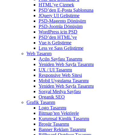
HTML’ye Çizmek
PSD’den E-Posta Şablonuna
JQuery UI Geliştirme
PSD-Magento Dönüşüm
PSD-Joomla Dönüşüm
WordPress için PSD
PSD’den HTML’ye
Vue.js Geliştirme
Less ve Sass Geliştirme
Web Tasarım
Açılış Sayfası Tasarımı
Yeniden Web Sayfa Tasarımı
UX / UI Tasarımı
Responsive Web Sitesi
Mobil Uygulama Tasarımı
Yeniden Web Sayfa Tasarımı
Sosyal Medya Sayfası
Organik SEO
Grafik Tasarım
Logo Tasarımı
Bitmap’ten Vektörele
Kurumsal Kimlik Tasarımı
Broşür Tasarımı
Banner Reklam Tasarımı
Billboard-Outdoor Tasarımı