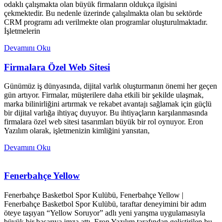
odaklı çalışmakta olan büyük firmaların oldukça ilgisini
çekmektedir. Bu nedenle üzerinde çalışılmakta olan bu sektörde
CRM programı adı verilmekte olan programlar oluşturulmaktadır.
İşletmelerin
Devamını Oku
Firmalara Özel Web Sitesi
Günümüz iş dünyasında, dijital varlık oluşturmanın önemi her geçen
gün artıyor. Firmalar, müşterilere daha etkili bir şekilde ulaşmak,
marka bilinirliğini artırmak ve rekabet avantajı sağlamak için güçlü
bir dijital varlığa ihtiyaç duyuyor. Bu ihtiyaçların karşılanmasında
firmalara özel web sitesi tasarımları büyük bir rol oynuyor. Eron
Yazılım olarak, işletmenizin kimliğini yansıtan,
Devamını Oku
Fenerbahçe Yellow
Fenerbahçe Basketbol Spor Kulübü, Fenerbahçe Yellow |
Fenerbahçe Basketbol Spor Kulübü, taraftar deneyimini bir adım
öteye taşıyan “Yellow Soruyor” adlı yeni yarışma uygulamasıyla
büyük bir başarıya imza attı. Eron Yazılım tarafından geliştirilen bu