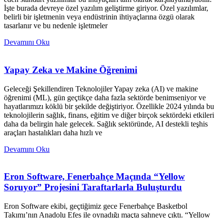
İşte burada devreye özel yazılım geliştirme giriyor. Özel yazılımlar,
belirli bir işletmenin veya endüstrinin ihtiyaçlarına özgü olarak
tasarlanır ve bu nedenle işletmeler
Devamını Oku
Yapay Zeka ve Makine Öğrenimi
Geleceği Şekillendiren Teknolojiler Yapay zeka (AI) ve makine
öğrenimi (ML), gün geçtikçe daha fazla sektörde benimseniyor ve
hayatlarımızı köklü bir şekilde değiştiriyor. Özellikle 2024 yılında bu
teknolojilerin sağlık, finans, eğitim ve diğer birçok sektördeki etkileri
daha da belirgin hale gelecek. Sağlık sektöründe, AI destekli teşhis
araçları hastalıkları daha hızlı ve
Devamını Oku
Eron Software, Fenerbahçe Maçında “Yellow
Soruyor” Projesini Taraftarlarla Buluşturdu
Eron Software ekibi, geçtiğimiz gece Fenerbahçe Basketbol
Takımı’nın Anadolu Efes ile oynadığı maçta sahneye çıktı. “Yellow