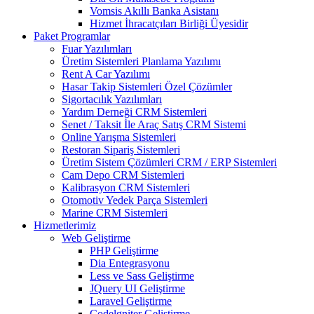
Vomsis Akıllı Banka Asistanı
Hizmet İhracatçıları Birliği Üyesidir
Paket Programlar
Fuar Yazılımları
Üretim Sistemleri Planlama Yazılımı
Rent A Car Yazılımı
Hasar Takip Sistemleri Özel Çözümler
Sigortacılık Yazılımları
Yardım Derneği CRM Sistemleri
Senet / Taksit İle Araç Satış CRM Sistemi
Online Yarışma Sistemleri
Restoran Sipariş Sistemleri
Üretim Sistem Çözümleri CRM / ERP Sistemleri
Cam Depo CRM Sistemleri
Kalibrasyon CRM Sistemleri
Otomotiv Yedek Parça Sistemleri
Marine CRM Sistemleri
Hizmetlerimiz
Web Geliştirme
PHP Geliştirme
Dia Entegrasyonu
Less ve Sass Geliştirme
JQuery UI Geliştirme
Laravel Geliştirme
Codelgniter Geliştirme