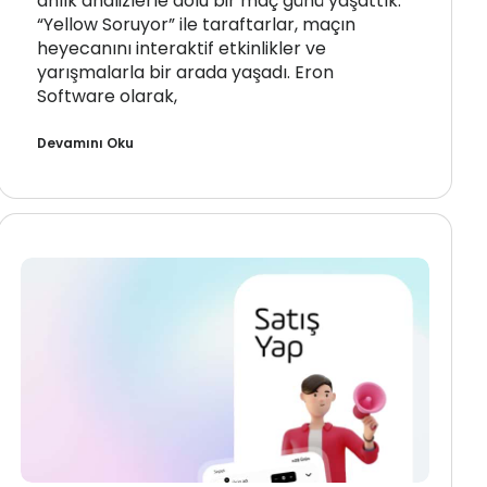
anlık analizlerle dolu bir maç günü yaşattık.
“Yellow Soruyor” ile taraftarlar, maçın
heyecanını interaktif etkinlikler ve
yarışmalarla bir arada yaşadı. Eron
Software olarak,
Devamını Oku