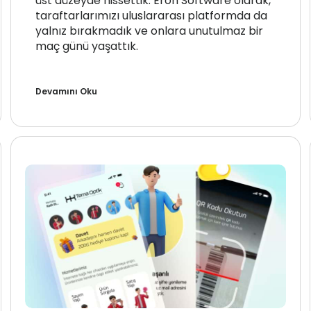
üst düzeyde hissettik. Eron Software olarak,
taraftarlarımızı uluslararası platformda da
yalnız bırakmadık ve onlara unutulmaz bir
maç günü yaşattık.
Devamını Oku