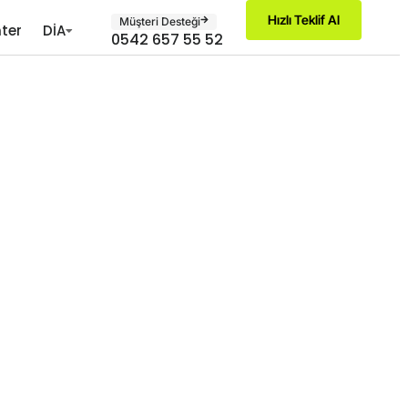
Hızlı Teklif Al
Müşteri Desteği
ter
DİA
0542 657 55 52