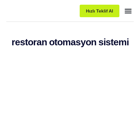
Hızlı Teklif Al
Paket P
restoran otomasyon sistemi