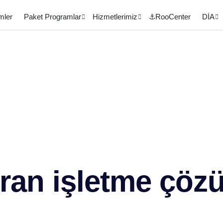
mler
Paket Programlar
Hizmetlerimiz
⚓RooCenter
DİA
ran işletme çöz