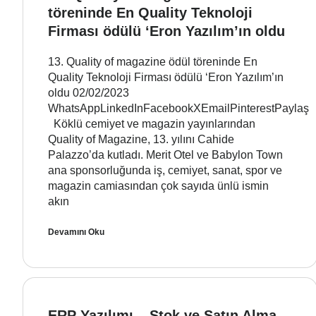
töreninde En Quality Teknoloji
Firması ödülü ‘Eron Yazılım’ın oldu
13. Quality of magazine ödül töreninde En
Quality Teknoloji Firması ödülü ‘Eron Yazılım’ın
oldu 02/02/2023
WhatsAppLinkedInFacebookXEmailPinterestPaylaş
Köklü cemiyet ve magazin yayınlarından
Quality of Magazine, 13. yılını Cahide
Palazzo’da kutladı. Merit Otel ve Babylon Town
ana sponsorluğunda iş, cemiyet, sanat, spor ve
magazin camiasından çok sayıda ünlü ismin
akın
Devamını Oku
ERP Yazılımı – Stok ve Satın Alma