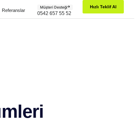
Hızlı Teklif Al
Müşteri Desteği
Referanslar
0542 657 55 52
ümleri