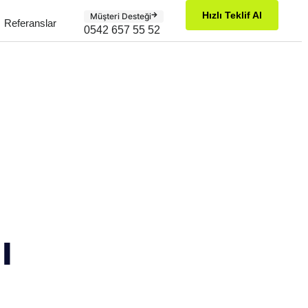
Hızlı Teklif Al
Müşteri Desteği
Referanslar
0542 657 55 52
ı