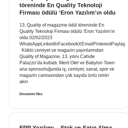
töreninde En Quality Teknoloji
Firması ödülü ‘Eron Yazılım’ın oldu
13. Quality of magazine ödül töreninde En
Quality Teknoloji Firması ödülü ‘Eron Yazılım’ın
oldu 02/02/2023
WhatsAppLinkedInFacebookXEmailPinterestPaylaş
Köklü cemiyet ve magazin yayınlarından
Quality of Magazine, 13. yılını Cahide
Palazzo’da kutladı. Merit Otel ve Babylon Town
ana sponsorluğunda iş, cemiyet, sanat, spor ve
magazin camiasından çok sayıda ünlü ismin
akın
Devamını Oku
ERP Yazılımı – Stok ve Satın Alma