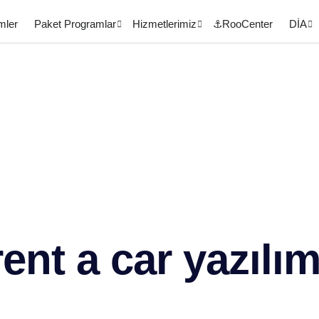
mler
Paket Programlar
Hizmetlerimiz
⚓RooCenter
DİA
rent a car yazılım