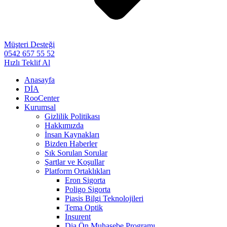
Müşteri Desteği
0542 657 55 52
Hızlı Teklif Al
Anasayfa
DİA
RooCenter
Kurumsal
Gizlilik Politikası
Hakkımızda
İnsan Kaynakları
Bizden Haberler
Sık Sorulan Sorular
Şartlar ve Koşullar
Platform Ortaklıkları
Eron Sigorta
Poligo Sigorta
Piasis Bilgi Teknolojileri
Tema Optik
Insurent
Dia Ön Muhasebe Programı