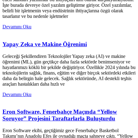
İşte burada devreye özel yazılım geliştirme giriyor. Özel yazılımlar,
belirli bir işletmenin veya endüstrinin ihtiyaçlarına özgü olarak
tasarlanır ve bu nedenle işletmeler
Devamını Oku
Yapay Zeka ve Makine Öğrenimi
Geleceği Şekillendiren Teknolojiler Yapay zeka (AI) ve makine
öğrenimi (ML), gün geçtikçe daha fazla sektörde benimseniyor ve
hayatlarımızı köklü bir şekilde değiştiriyor. Özellikle 2024 yılında bu
teknolojilerin sağlık, finans, eğitim ve diğer birçok sektördeki etkileri
daha da belirgin hale gelecek. Sağlık sektöründe, AI destekli teşhis
araçları hastalıkları daha hızlı ve
Devamını Oku
Eron Software, Fenerbahçe Maçında “Yellow
Soruyor” Projesini Taraftarlarla Buluşturdu
Eron Software ekibi, geçtiğimiz gece Fenerbahçe Basketbol
Takımı’nın Anadolu Efes ile oynadığı maçta sahneye çıktı. “Yellow