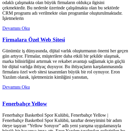
odaklı çalışmakta olan büyük firmaların oldukça ilgisini
çekmektedir. Bu nedenle üzerinde çalışılmakta olan bu sektörde
CRM programı adı verilmekte olan programlar oluşturulmaktadır.
İşletmelerin
Devamını Oku
Firmalara Özel Web Sitesi
Günümüz iş dünyasında, dijital varlık oluşturmanın önemi her geçen
gün artıyor. Firmalar, müşterilere daha etkili bir şekilde ulaşmak,
marka bilinirliğini artırmak ve rekabet avantajı sağlamak için güçlü
bir dijital varlığa ihtiyaç duyuyor. Bu ihtiyaçların karşılanmasında
firmalara özel web sitesi tasarımları büyük bir rol oynuyor. Eron
Yazılım olarak, işletmenizin kimliğini yansıtan,
Devamını Oku
Fenerbahçe Yellow
Fenerbahçe Basketbol Spor Kulübü, Fenerbahçe Yellow |
Fenerbahçe Basketbol Spor Kulübü, taraftar deneyimini bir adım
öteye taşıyan “Yellow Soruyor” adlı yeni yarışma uygulamasıyla
büyük bir başarıya imza attı. Eron Yazılım tarafından geliştirilen bu