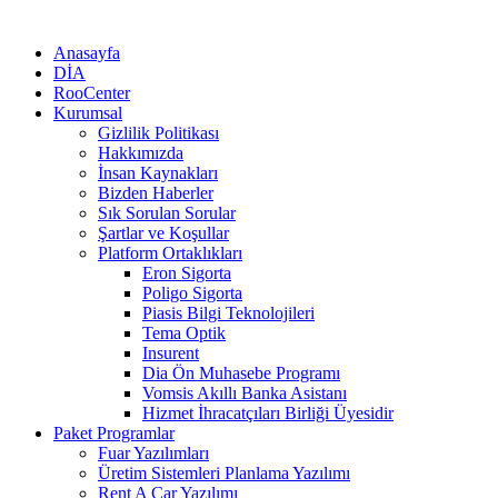
Anasayfa
DİA
RooCenter
Kurumsal
Gizlilik Politikası
Hakkımızda
İnsan Kaynakları
Bizden Haberler
Sık Sorulan Sorular
Şartlar ve Koşullar
Platform Ortaklıkları
Eron Sigorta
Poligo Sigorta
Piasis Bilgi Teknolojileri
Tema Optik
Insurent
Dia Ön Muhasebe Programı
Vomsis Akıllı Banka Asistanı
Hizmet İhracatçıları Birliği Üyesidir
Paket Programlar
Fuar Yazılımları
Üretim Sistemleri Planlama Yazılımı
Rent A Car Yazılımı