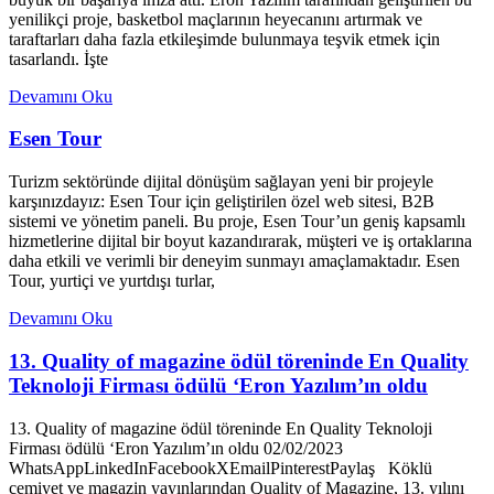
yenilikçi proje, basketbol maçlarının heyecanını artırmak ve
taraftarları daha fazla etkileşimde bulunmaya teşvik etmek için
tasarlandı. İşte
Devamını Oku
Esen Tour
Turizm sektöründe dijital dönüşüm sağlayan yeni bir projeyle
karşınızdayız: Esen Tour için geliştirilen özel web sitesi, B2B
sistemi ve yönetim paneli. Bu proje, Esen Tour’un geniş kapsamlı
hizmetlerine dijital bir boyut kazandırarak, müşteri ve iş ortaklarına
daha etkili ve verimli bir deneyim sunmayı amaçlamaktadır. Esen
Tour, yurtiçi ve yurtdışı turlar,
Devamını Oku
13. Quality of magazine ödül töreninde En Quality
Teknoloji Firması ödülü ‘Eron Yazılım’ın oldu
13. Quality of magazine ödül töreninde En Quality Teknoloji
Firması ödülü ‘Eron Yazılım’ın oldu 02/02/2023
WhatsAppLinkedInFacebookXEmailPinterestPaylaş Köklü
cemiyet ve magazin yayınlarından Quality of Magazine, 13. yılını