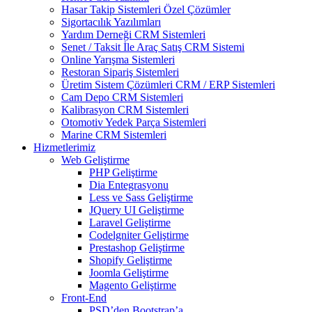
Hasar Takip Sistemleri Özel Çözümler
Sigortacılık Yazılımları
Yardım Derneği CRM Sistemleri
Senet / Taksit İle Araç Satış CRM Sistemi
Online Yarışma Sistemleri
Restoran Sipariş Sistemleri
Üretim Sistem Çözümleri CRM / ERP Sistemleri
Cam Depo CRM Sistemleri
Kalibrasyon CRM Sistemleri
Otomotiv Yedek Parça Sistemleri
Marine CRM Sistemleri
Hizmetlerimiz
Web Geliştirme
PHP Geliştirme
Dia Entegrasyonu
Less ve Sass Geliştirme
JQuery UI Geliştirme
Laravel Geliştirme
Codelgniter Geliştirme
Prestashop Geliştirme
Shopify Geliştirme
Joomla Geliştirme
Magento Geliştirme
Front-End
PSD’den Bootstrap’a