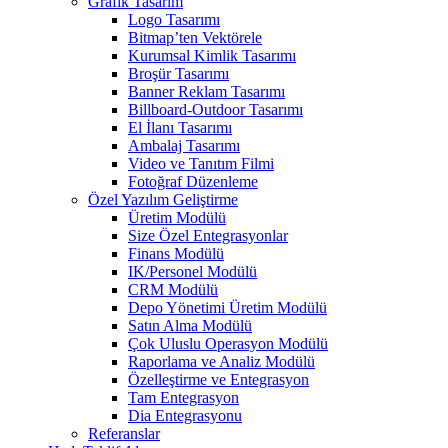
Grafik Tasarım
Logo Tasarımı
Bitmap’ten Vektörele
Kurumsal Kimlik Tasarımı
Broşür Tasarımı
Banner Reklam Tasarımı
Billboard-Outdoor Tasarımı
El İlanı Tasarımı
Ambalaj Tasarımı
Video ve Tanıtım Filmi
Fotoğraf Düzenleme
Özel Yazılım Geliştirme
Üretim Modülü
Size Özel Entegrasyonlar
Finans Modülü
IK/Personel Modülü
CRM Modülü
Depo Yönetimi Üretim Modülü
Satın Alma Modülü
Çok Uluslu Operasyon Modülü
Raporlama ve Analiz Modülü
Özelleştirme ve Entegrasyon
Tam Entegrasyon
Dia Entegrasyonu
Referanslar