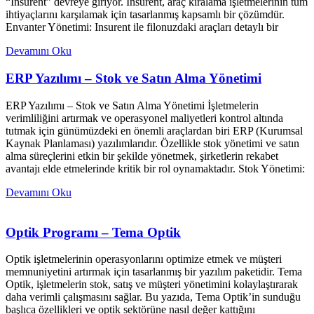
“Insurent” devreye giriyor. Insurent, araç kiralama işletmelerinin tüm
ihtiyaçlarını karşılamak için tasarlanmış kapsamlı bir çözümdür.
Envanter Yönetimi: Insurent ile filonuzdaki araçları detaylı bir
Devamını Oku
ERP Yazılımı – Stok ve Satın Alma Yönetimi
ERP Yazılımı – Stok ve Satın Alma Yönetimi İşletmelerin
verimliliğini artırmak ve operasyonel maliyetleri kontrol altında
tutmak için günümüzdeki en önemli araçlardan biri ERP (Kurumsal
Kaynak Planlaması) yazılımlarıdır. Özellikle stok yönetimi ve satın
alma süreçlerini etkin bir şekilde yönetmek, şirketlerin rekabet
avantajı elde etmelerinde kritik bir rol oynamaktadır. Stok Yönetimi:
Devamını Oku
Optik Programı – Tema Optik
Optik işletmelerinin operasyonlarını optimize etmek ve müşteri
memnuniyetini artırmak için tasarlanmış bir yazılım paketidir. Tema
Optik, işletmelerin stok, satış ve müşteri yönetimini kolaylaştırarak
daha verimli çalışmasını sağlar. Bu yazıda, Tema Optik’in sunduğu
başlıca özellikleri ve optik sektörüne nasıl değer kattığını