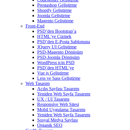
Prestashop Geliştirme
Shopify Geliştirme
Joomla Geliştirme
Magento Geliştirme
Front-End
PSD’den Bootstrap’a
HTML’ye Çizmek
PSD’den E-Posta Şablonuna
JQuery UI Geliştirme
PSD-Magento Dönüşüm
PSD-Joomla Dönüşüm
WordPress için PSD
PSD’den HTML’ye
Vue.js Geliştirme
Less ve Sass Geliştirme
Web Tasarım
Açılış Sayfası Tasarımı
Yeniden Web Sayfa Tasarımı
UX / UI Tasarımı
Responsive Web Sitesi
Mobil Uygulama Tasarımı
Yeniden Web Sayfa Tasarımı
Sosyal Medya Sayfası
Organik SEO