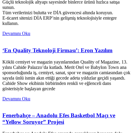
Güçlü teknolojik altyapı sayesinde binlerce ürünü hızlıca satışa
sunun.
Tüm verilerinizi bulutta ve DİA güvencesi altında koruyun.
E-ticaret sitenizi DİA ERP’nin gelişmiş teknolojisiyle entegre
kullanın.
Devamını Oku
‘En Quality Teknoloji Firması’: Eron Yazılım
Köklü cemiyet ve magazin yayınlarından Quality of Magazine, 13.
yılını Cahide Palazzo’da kutladı. Merit Otel ve Babylon Town ana
sponsorluğunda iş, cemiyet, sanat, spor ve magazin camiasından çok
sayıda ünlü ismin akın ettiği gecede adeta yıldızlar geçidi yaşandı.
Cahide Show ekibinin birbirinden renkli ve eğlenceli dans
gösterisiyle başlayan gecede
Devamını Oku
Fenerbahçe – Anadolu Efes Basketbol Maçı ve
“Yellow Soruyor” Projesi