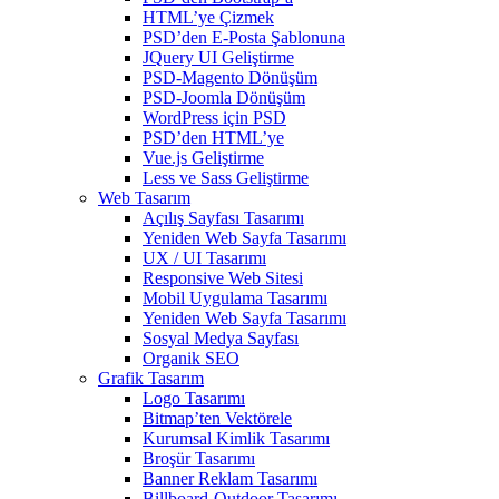
HTML’ye Çizmek
PSD’den E-Posta Şablonuna
JQuery UI Geliştirme
PSD-Magento Dönüşüm
PSD-Joomla Dönüşüm
WordPress için PSD
PSD’den HTML’ye
Vue.js Geliştirme
Less ve Sass Geliştirme
Web Tasarım
Açılış Sayfası Tasarımı
Yeniden Web Sayfa Tasarımı
UX / UI Tasarımı
Responsive Web Sitesi
Mobil Uygulama Tasarımı
Yeniden Web Sayfa Tasarımı
Sosyal Medya Sayfası
Organik SEO
Grafik Tasarım
Logo Tasarımı
Bitmap’ten Vektörele
Kurumsal Kimlik Tasarımı
Broşür Tasarımı
Banner Reklam Tasarımı
Billboard-Outdoor Tasarımı