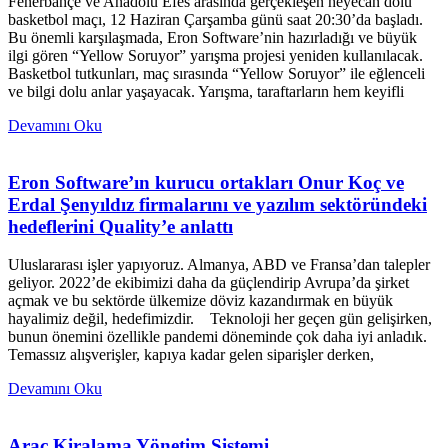
Fenerbahçe ve Anadolu Efes arasında gerçekleşen heyecan dolu
basketbol maçı, 12 Haziran Çarşamba günü saat 20:30’da başladı.
Bu önemli karşılaşmada, Eron Software’nin hazırladığı ve büyük
ilgi gören “Yellow Soruyor” yarışma projesi yeniden kullanılacak.
Basketbol tutkunları, maç sırasında “Yellow Soruyor” ile eğlenceli
ve bilgi dolu anlar yaşayacak. Yarışma, taraftarların hem keyifli
Devamını Oku
Eron Software’ın kurucu ortakları Onur Koç ve
Erdal Şenyıldız firmalarını ve yazılım sektöründeki
hedeflerini Quality’e anlattı
Uluslararası işler yapıyoruz. Almanya, ABD ve Fransa’dan talepler
geliyor. 2022’de ekibimizi daha da güçlendirip Avrupa’da şirket
açmak ve bu sektörde ülkemize döviz kazandırmak en büyük
hayalimiz değil, hedefimizdir. Teknoloji her geçen gün gelişirken,
bunun önemini özellikle pandemi döneminde çok daha iyi anladık.
Temassız alışverişler, kapıya kadar gelen siparişler derken,
Devamını Oku
Araç Kiralama Yönetim Sistemi