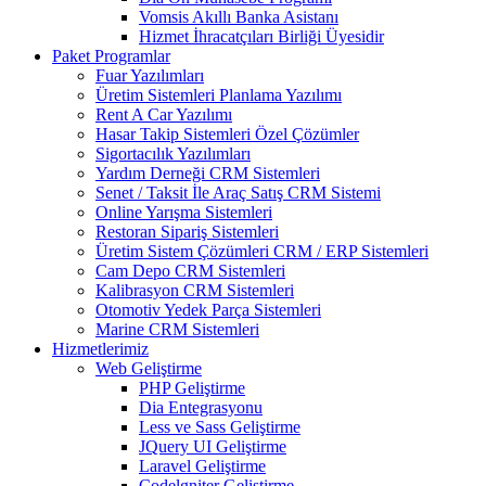
Vomsis Akıllı Banka Asistanı
Hizmet İhracatçıları Birliği Üyesidir
Paket Programlar
Fuar Yazılımları
Üretim Sistemleri Planlama Yazılımı
Rent A Car Yazılımı
Hasar Takip Sistemleri Özel Çözümler
Sigortacılık Yazılımları
Yardım Derneği CRM Sistemleri
Senet / Taksit İle Araç Satış CRM Sistemi
Online Yarışma Sistemleri
Restoran Sipariş Sistemleri
Üretim Sistem Çözümleri CRM / ERP Sistemleri
Cam Depo CRM Sistemleri
Kalibrasyon CRM Sistemleri
Otomotiv Yedek Parça Sistemleri
Marine CRM Sistemleri
Hizmetlerimiz
Web Geliştirme
PHP Geliştirme
Dia Entegrasyonu
Less ve Sass Geliştirme
JQuery UI Geliştirme
Laravel Geliştirme
Codelgniter Geliştirme