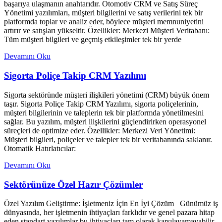
başarıya ulaşmanın anahtarıdır. Otomotiv CRM ve Satış Süreç
Yönetimi yazılımları, müşteri bilgilerini ve satış verilerini tek bir
platformda toplar ve analiz eder, böylece müşteri memnuniyetini
artırır ve satışları yükseltir. Özellikler: Merkezi Müşteri Veritabanı:
Tüm müşteri bilgileri ve geçmiş etkileşimler tek bir yerde
Devamını Oku
Sigorta Poliçe Takip CRM Yazılımı
Sigorta sektöründe müşteri ilişkileri yönetimi (CRM) büyük önem
taşır. Sigorta Poliçe Takip CRM Yazılımı, sigorta poliçelerinin,
müşteri bilgilerinin ve taleplerin tek bir platformda yönetilmesini
sağlar. Bu yazılım, müşteri ilişkilerini güçlendirirken operasyonel
süreçleri de optimize eder. Özellikler: Merkezi Veri Yönetimi:
Müşteri bilgileri, poliçeler ve talepler tek bir veritabanında saklanır.
Otomatik Hatırlatıcılar:
Devamını Oku
Sektörünüze Özel Hazır Çözümler
Özel Yazılım Geliştirme: İşletmeniz İçin En İyi Çözüm Günümüz iş
dünyasında, her işletmenin ihtiyaçları farklıdır ve genel pazara hitap
eden standart yazılımlar bu ihtiyaçları tam olarak karşılayamayabilir.