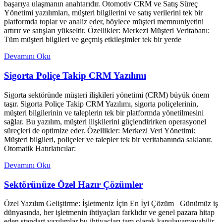
başarıya ulaşmanın anahtarıdır. Otomotiv CRM ve Satış Süreç
Yönetimi yazılımları, müşteri bilgilerini ve satış verilerini tek bir
platformda toplar ve analiz eder, böylece müşteri memnuniyetini
artırır ve satışları yükseltir. Özellikler: Merkezi Müşteri Veritabanı:
Tüm müşteri bilgileri ve geçmiş etkileşimler tek bir yerde
Devamını Oku
Sigorta Poliçe Takip CRM Yazılımı
Sigorta sektöründe müşteri ilişkileri yönetimi (CRM) büyük önem
taşır. Sigorta Poliçe Takip CRM Yazılımı, sigorta poliçelerinin,
müşteri bilgilerinin ve taleplerin tek bir platformda yönetilmesini
sağlar. Bu yazılım, müşteri ilişkilerini güçlendirirken operasyonel
süreçleri de optimize eder. Özellikler: Merkezi Veri Yönetimi:
Müşteri bilgileri, poliçeler ve talepler tek bir veritabanında saklanır.
Otomatik Hatırlatıcılar:
Devamını Oku
Sektörünüze Özel Hazır Çözümler
Özel Yazılım Geliştirme: İşletmeniz İçin En İyi Çözüm Günümüz iş
dünyasında, her işletmenin ihtiyaçları farklıdır ve genel pazara hitap
eden standart yazılımlar bu ihtiyaçları tam olarak karşılayamayabilir.