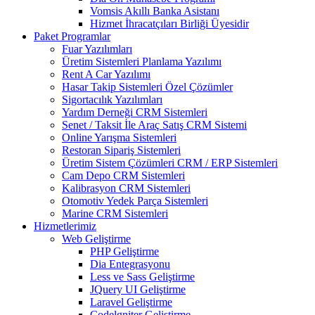
Vomsis Akıllı Banka Asistanı
Hizmet İhracatçıları Birliği Üyesidir
Paket Programlar
Fuar Yazılımları
Üretim Sistemleri Planlama Yazılımı
Rent A Car Yazılımı
Hasar Takip Sistemleri Özel Çözümler
Sigortacılık Yazılımları
Yardım Derneği CRM Sistemleri
Senet / Taksit İle Araç Satış CRM Sistemi
Online Yarışma Sistemleri
Restoran Sipariş Sistemleri
Üretim Sistem Çözümleri CRM / ERP Sistemleri
Cam Depo CRM Sistemleri
Kalibrasyon CRM Sistemleri
Otomotiv Yedek Parça Sistemleri
Marine CRM Sistemleri
Hizmetlerimiz
Web Geliştirme
PHP Geliştirme
Dia Entegrasyonu
Less ve Sass Geliştirme
JQuery UI Geliştirme
Laravel Geliştirme
Codelgniter Geliştirme