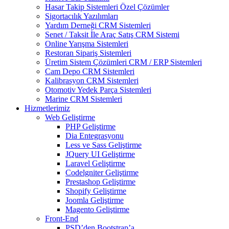
Hasar Takip Sistemleri Özel Çözümler
Sigortacılık Yazılımları
Yardım Derneği CRM Sistemleri
Senet / Taksit İle Araç Satış CRM Sistemi
Online Yarışma Sistemleri
Restoran Sipariş Sistemleri
Üretim Sistem Çözümleri CRM / ERP Sistemleri
Cam Depo CRM Sistemleri
Kalibrasyon CRM Sistemleri
Otomotiv Yedek Parça Sistemleri
Marine CRM Sistemleri
Hizmetlerimiz
Web Geliştirme
PHP Geliştirme
Dia Entegrasyonu
Less ve Sass Geliştirme
JQuery UI Geliştirme
Laravel Geliştirme
Codelgniter Geliştirme
Prestashop Geliştirme
Shopify Geliştirme
Joomla Geliştirme
Magento Geliştirme
Front-End
PSD’den Bootstrap’a