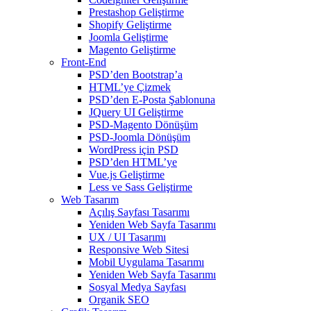
Prestashop Geliştirme
Shopify Geliştirme
Joomla Geliştirme
Magento Geliştirme
Front-End
PSD’den Bootstrap’a
HTML’ye Çizmek
PSD’den E-Posta Şablonuna
JQuery UI Geliştirme
PSD-Magento Dönüşüm
PSD-Joomla Dönüşüm
WordPress için PSD
PSD’den HTML’ye
Vue.js Geliştirme
Less ve Sass Geliştirme
Web Tasarım
Açılış Sayfası Tasarımı
Yeniden Web Sayfa Tasarımı
UX / UI Tasarımı
Responsive Web Sitesi
Mobil Uygulama Tasarımı
Yeniden Web Sayfa Tasarımı
Sosyal Medya Sayfası
Organik SEO