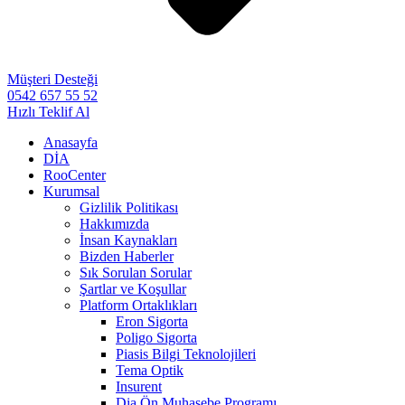
Müşteri Desteği
0542 657 55 52
Hızlı Teklif Al
Anasayfa
DİA
RooCenter
Kurumsal
Gizlilik Politikası
Hakkımızda
İnsan Kaynakları
Bizden Haberler
Sık Sorulan Sorular
Şartlar ve Koşullar
Platform Ortaklıkları
Eron Sigorta
Poligo Sigorta
Piasis Bilgi Teknolojileri
Tema Optik
Insurent
Dia Ön Muhasebe Programı