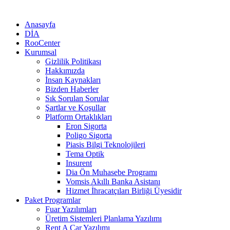
Anasayfa
DİA
RooCenter
Kurumsal
Gizlilik Politikası
Hakkımızda
İnsan Kaynakları
Bizden Haberler
Sık Sorulan Sorular
Şartlar ve Koşullar
Platform Ortaklıkları
Eron Sigorta
Poligo Sigorta
Piasis Bilgi Teknolojileri
Tema Optik
Insurent
Dia Ön Muhasebe Programı
Vomsis Akıllı Banka Asistanı
Hizmet İhracatçıları Birliği Üyesidir
Paket Programlar
Fuar Yazılımları
Üretim Sistemleri Planlama Yazılımı
Rent A Car Yazılımı