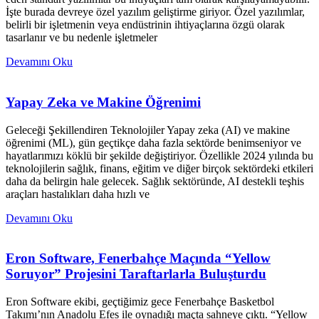
İşte burada devreye özel yazılım geliştirme giriyor. Özel yazılımlar,
belirli bir işletmenin veya endüstrinin ihtiyaçlarına özgü olarak
tasarlanır ve bu nedenle işletmeler
Devamını Oku
Yapay Zeka ve Makine Öğrenimi
Geleceği Şekillendiren Teknolojiler Yapay zeka (AI) ve makine
öğrenimi (ML), gün geçtikçe daha fazla sektörde benimseniyor ve
hayatlarımızı köklü bir şekilde değiştiriyor. Özellikle 2024 yılında bu
teknolojilerin sağlık, finans, eğitim ve diğer birçok sektördeki etkileri
daha da belirgin hale gelecek. Sağlık sektöründe, AI destekli teşhis
araçları hastalıkları daha hızlı ve
Devamını Oku
Eron Software, Fenerbahçe Maçında “Yellow
Soruyor” Projesini Taraftarlarla Buluşturdu
Eron Software ekibi, geçtiğimiz gece Fenerbahçe Basketbol
Takımı’nın Anadolu Efes ile oynadığı maçta sahneye çıktı. “Yellow