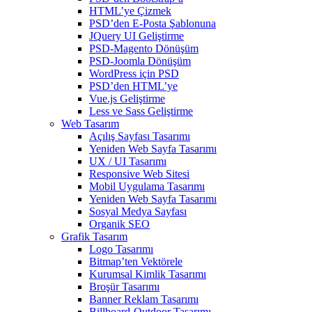
HTML’ye Çizmek
PSD’den E-Posta Şablonuna
JQuery UI Geliştirme
PSD-Magento Dönüşüm
PSD-Joomla Dönüşüm
WordPress için PSD
PSD’den HTML’ye
Vue.js Geliştirme
Less ve Sass Geliştirme
Web Tasarım
Açılış Sayfası Tasarımı
Yeniden Web Sayfa Tasarımı
UX / UI Tasarımı
Responsive Web Sitesi
Mobil Uygulama Tasarımı
Yeniden Web Sayfa Tasarımı
Sosyal Medya Sayfası
Organik SEO
Grafik Tasarım
Logo Tasarımı
Bitmap’ten Vektörele
Kurumsal Kimlik Tasarımı
Broşür Tasarımı
Banner Reklam Tasarımı
Billboard-Outdoor Tasarımı