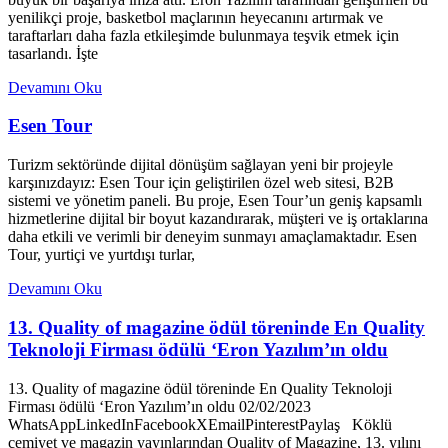
yenilikçi proje, basketbol maçlarının heyecanını artırmak ve
taraftarları daha fazla etkileşimde bulunmaya teşvik etmek için
tasarlandı. İşte
Devamını Oku
Esen Tour
Turizm sektöründe dijital dönüşüm sağlayan yeni bir projeyle
karşınızdayız: Esen Tour için geliştirilen özel web sitesi, B2B
sistemi ve yönetim paneli. Bu proje, Esen Tour’un geniş kapsamlı
hizmetlerine dijital bir boyut kazandırarak, müşteri ve iş ortaklarına
daha etkili ve verimli bir deneyim sunmayı amaçlamaktadır. Esen
Tour, yurtiçi ve yurtdışı turlar,
Devamını Oku
13. Quality of magazine ödül töreninde En Quality
Teknoloji Firması ödülü ‘Eron Yazılım’ın oldu
13. Quality of magazine ödül töreninde En Quality Teknoloji
Firması ödülü ‘Eron Yazılım’ın oldu 02/02/2023
WhatsAppLinkedInFacebookXEmailPinterestPaylaş Köklü
cemiyet ve magazin yayınlarından Quality of Magazine, 13. yılını