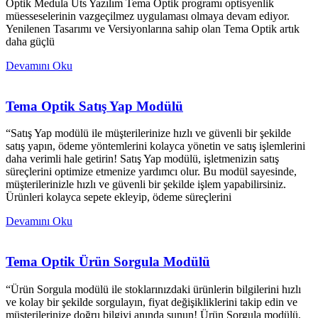
Optik Medula Üts Yazılım Tema Optik programı optisyenlik
müesseselerinin vazgeçilmez uygulaması olmaya devam ediyor.
Yenilenen Tasarımı ve Versiyonlarına sahip olan Tema Optik artık
daha güçlü
Devamını Oku
Tema Optik Satış Yap Modülü
“Satış Yap modülü ile müşterilerinize hızlı ve güvenli bir şekilde
satış yapın, ödeme yöntemlerini kolayca yönetin ve satış işlemlerini
daha verimli hale getirin! Satış Yap modülü, işletmenizin satış
süreçlerini optimize etmenize yardımcı olur. Bu modül sayesinde,
müşterilerinizle hızlı ve güvenli bir şekilde işlem yapabilirsiniz.
Ürünleri kolayca sepete ekleyip, ödeme süreçlerini
Devamını Oku
Tema Optik Ürün Sorgula Modülü
“Ürün Sorgula modülü ile stoklarınızdaki ürünlerin bilgilerini hızlı
ve kolay bir şekilde sorgulayın, fiyat değişikliklerini takip edin ve
müşterilerinize doğru bilgiyi anında sunun! Ürün Sorgula modülü,