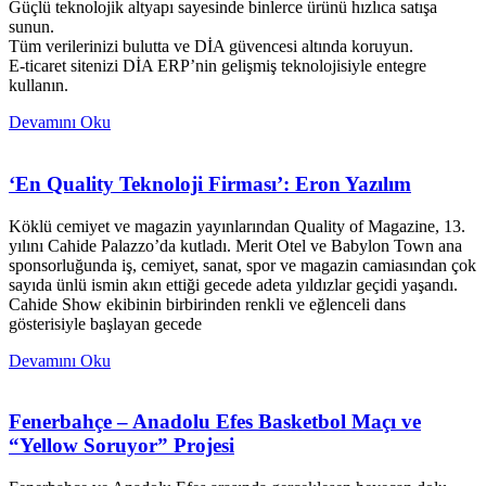
Güçlü teknolojik altyapı sayesinde binlerce ürünü hızlıca satışa
sunun.
Tüm verilerinizi bulutta ve DİA güvencesi altında koruyun.
E-ticaret sitenizi DİA ERP’nin gelişmiş teknolojisiyle entegre
kullanın.
Devamını Oku
‘En Quality Teknoloji Firması’: Eron Yazılım
Köklü cemiyet ve magazin yayınlarından Quality of Magazine, 13.
yılını Cahide Palazzo’da kutladı. Merit Otel ve Babylon Town ana
sponsorluğunda iş, cemiyet, sanat, spor ve magazin camiasından çok
sayıda ünlü ismin akın ettiği gecede adeta yıldızlar geçidi yaşandı.
Cahide Show ekibinin birbirinden renkli ve eğlenceli dans
gösterisiyle başlayan gecede
Devamını Oku
Fenerbahçe – Anadolu Efes Basketbol Maçı ve
“Yellow Soruyor” Projesi