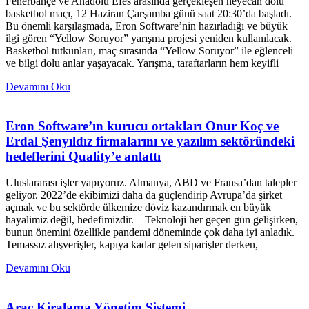
Fenerbahçe ve Anadolu Efes arasında gerçekleşen heyecan dolu
basketbol maçı, 12 Haziran Çarşamba günü saat 20:30’da başladı.
Bu önemli karşılaşmada, Eron Software’nin hazırladığı ve büyük
ilgi gören “Yellow Soruyor” yarışma projesi yeniden kullanılacak.
Basketbol tutkunları, maç sırasında “Yellow Soruyor” ile eğlenceli
ve bilgi dolu anlar yaşayacak. Yarışma, taraftarların hem keyifli
Devamını Oku
Eron Software’ın kurucu ortakları Onur Koç ve
Erdal Şenyıldız firmalarını ve yazılım sektöründeki
hedeflerini Quality’e anlattı
Uluslararası işler yapıyoruz. Almanya, ABD ve Fransa’dan talepler
geliyor. 2022’de ekibimizi daha da güçlendirip Avrupa’da şirket
açmak ve bu sektörde ülkemize döviz kazandırmak en büyük
hayalimiz değil, hedefimizdir. Teknoloji her geçen gün gelişirken,
bunun önemini özellikle pandemi döneminde çok daha iyi anladık.
Temassız alışverişler, kapıya kadar gelen siparişler derken,
Devamını Oku
Araç Kiralama Yönetim Sistemi