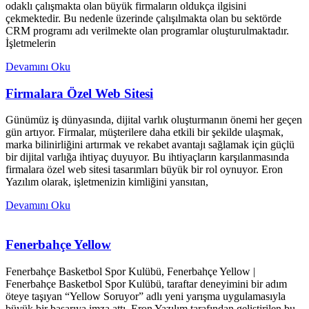
odaklı çalışmakta olan büyük firmaların oldukça ilgisini
çekmektedir. Bu nedenle üzerinde çalışılmakta olan bu sektörde
CRM programı adı verilmekte olan programlar oluşturulmaktadır.
İşletmelerin
Devamını Oku
Firmalara Özel Web Sitesi
Günümüz iş dünyasında, dijital varlık oluşturmanın önemi her geçen
gün artıyor. Firmalar, müşterilere daha etkili bir şekilde ulaşmak,
marka bilinirliğini artırmak ve rekabet avantajı sağlamak için güçlü
bir dijital varlığa ihtiyaç duyuyor. Bu ihtiyaçların karşılanmasında
firmalara özel web sitesi tasarımları büyük bir rol oynuyor. Eron
Yazılım olarak, işletmenizin kimliğini yansıtan,
Devamını Oku
Fenerbahçe Yellow
Fenerbahçe Basketbol Spor Kulübü, Fenerbahçe Yellow |
Fenerbahçe Basketbol Spor Kulübü, taraftar deneyimini bir adım
öteye taşıyan “Yellow Soruyor” adlı yeni yarışma uygulamasıyla
büyük bir başarıya imza attı. Eron Yazılım tarafından geliştirilen bu