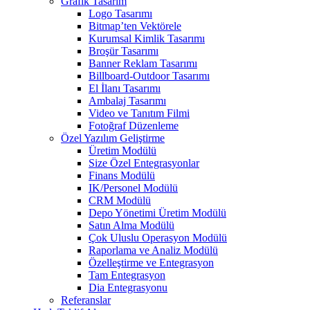
Grafik Tasarım
Logo Tasarımı
Bitmap’ten Vektörele
Kurumsal Kimlik Tasarımı
Broşür Tasarımı
Banner Reklam Tasarımı
Billboard-Outdoor Tasarımı
El İlanı Tasarımı
Ambalaj Tasarımı
Video ve Tanıtım Filmi
Fotoğraf Düzenleme
Özel Yazılım Geliştirme
Üretim Modülü
Size Özel Entegrasyonlar
Finans Modülü
IK/Personel Modülü
CRM Modülü
Depo Yönetimi Üretim Modülü
Satın Alma Modülü
Çok Uluslu Operasyon Modülü
Raporlama ve Analiz Modülü
Özelleştirme ve Entegrasyon
Tam Entegrasyon
Dia Entegrasyonu
Referanslar