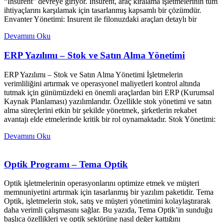
“Insurent” devreye giriyor. Insurent, araç kiralama işletmelerinin tüm
ihtiyaçlarını karşılamak için tasarlanmış kapsamlı bir çözümdür.
Envanter Yönetimi: Insurent ile filonuzdaki araçları detaylı bir
Devamını Oku
ERP Yazılımı – Stok ve Satın Alma Yönetimi
ERP Yazılımı – Stok ve Satın Alma Yönetimi İşletmelerin
verimliliğini artırmak ve operasyonel maliyetleri kontrol altında
tutmak için günümüzdeki en önemli araçlardan biri ERP (Kurumsal
Kaynak Planlaması) yazılımlarıdır. Özellikle stok yönetimi ve satın
alma süreçlerini etkin bir şekilde yönetmek, şirketlerin rekabet
avantajı elde etmelerinde kritik bir rol oynamaktadır. Stok Yönetimi:
Devamını Oku
Optik Programı – Tema Optik
Optik işletmelerinin operasyonlarını optimize etmek ve müşteri
memnuniyetini artırmak için tasarlanmış bir yazılım paketidir. Tema
Optik, işletmelerin stok, satış ve müşteri yönetimini kolaylaştırarak
daha verimli çalışmasını sağlar. Bu yazıda, Tema Optik’in sunduğu
başlıca özellikleri ve optik sektörüne nasıl değer kattığını