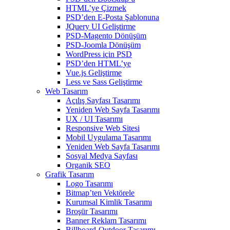
HTML’ye Çizmek
PSD’den E-Posta Şablonuna
JQuery UI Geliştirme
PSD-Magento Dönüşüm
PSD-Joomla Dönüşüm
WordPress için PSD
PSD’den HTML’ye
Vue.js Geliştirme
Less ve Sass Geliştirme
Web Tasarım
Açılış Sayfası Tasarımı
Yeniden Web Sayfa Tasarımı
UX / UI Tasarımı
Responsive Web Sitesi
Mobil Uygulama Tasarımı
Yeniden Web Sayfa Tasarımı
Sosyal Medya Sayfası
Organik SEO
Grafik Tasarım
Logo Tasarımı
Bitmap’ten Vektörele
Kurumsal Kimlik Tasarımı
Broşür Tasarımı
Banner Reklam Tasarımı
Billboard-Outdoor Tasarımı