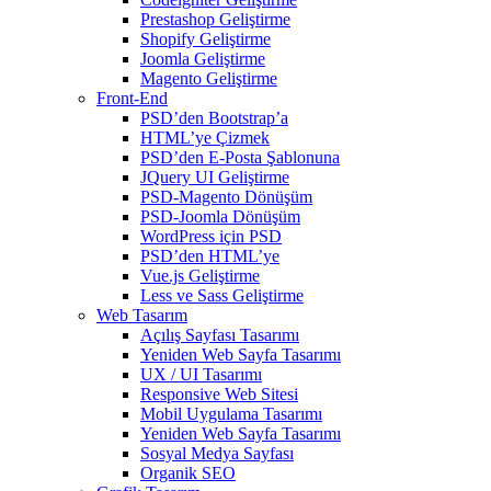
Prestashop Geliştirme
Shopify Geliştirme
Joomla Geliştirme
Magento Geliştirme
Front-End
PSD’den Bootstrap’a
HTML’ye Çizmek
PSD’den E-Posta Şablonuna
JQuery UI Geliştirme
PSD-Magento Dönüşüm
PSD-Joomla Dönüşüm
WordPress için PSD
PSD’den HTML’ye
Vue.js Geliştirme
Less ve Sass Geliştirme
Web Tasarım
Açılış Sayfası Tasarımı
Yeniden Web Sayfa Tasarımı
UX / UI Tasarımı
Responsive Web Sitesi
Mobil Uygulama Tasarımı
Yeniden Web Sayfa Tasarımı
Sosyal Medya Sayfası
Organik SEO