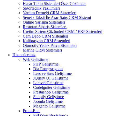
Hasar Takip Sistemleri Özel Çözümler
Sigortacılık Yazılımları
Yardım Derneği CRM Sistemleri
Senet / Taksit İle Araç Satış CRM Sistemi
Online Yarışma Sistemleri
Restoran Sipariş Sistemleri
Üretim Sistem Çözümleri CRM / ERP Sistemleri
Cam Depo CRM Sistemleri
Kalibrasyon CRM Sistemleri
Otomotiv Yedek Parça Sistemleri
Marine CRM Sistemleri
Hizmetlerimiz
Web Geliştirme
PHP Geliştirme
Dia Entegrasyonu
Less ve Sass Geliştirme
JQuery UI Geliştirme
Laravel Geliştirme
Codelgniter Geliştirme
Prestashop Geliştirme
Shopify Geliştirme
Joomla Geliştirme
Magento Geliştirme
Front-End
PSD’den Bootstrap’a