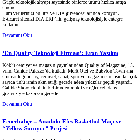
Güçlü teknolojik altyapı sayesinde binlerce ürünü hızlıca satışa
sunun.
Tüm verilerinizi bulutta ve DİA güvencesi altında koruyun.
E-ticaret sitenizi DİA ERP’nin gelişmiş teknolojisiyle entegre
kullanın.
Devamını Oku
‘En Quality Teknoloji Firması’: Eron Yazılım
Köklü cemiyet ve magazin yayınlarından Quality of Magazine, 13.
yılını Cahide Palazzo’da kutladı. Merit Otel ve Babylon Town ana
sponsorluğunda iş, cemiyet, sanat, spor ve magazin camiasından çok
sayıda ünlü ismin akın ettiği gecede adeta yıldızlar geçidi yaşandı.
Cahide Show ekibinin birbirinden renkli ve eğlenceli dans
gösterisiyle başlayan gecede
Devamını Oku
Fenerbahçe – Anadolu Efes Basketbol Maçı ve
“Yellow Soruyor” Projesi