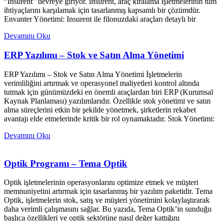
“Insurent” devreye giriyor. Insurent, araç kiralama işletmelerinin tüm
ihtiyaçlarını karşılamak için tasarlanmış kapsamlı bir çözümdür.
Envanter Yönetimi: Insurent ile filonuzdaki araçları detaylı bir
Devamını Oku
ERP Yazılımı – Stok ve Satın Alma Yönetimi
ERP Yazılımı – Stok ve Satın Alma Yönetimi İşletmelerin
verimliliğini artırmak ve operasyonel maliyetleri kontrol altında
tutmak için günümüzdeki en önemli araçlardan biri ERP (Kurumsal
Kaynak Planlaması) yazılımlarıdır. Özellikle stok yönetimi ve satın
alma süreçlerini etkin bir şekilde yönetmek, şirketlerin rekabet
avantajı elde etmelerinde kritik bir rol oynamaktadır. Stok Yönetimi:
Devamını Oku
Optik Programı – Tema Optik
Optik işletmelerinin operasyonlarını optimize etmek ve müşteri
memnuniyetini artırmak için tasarlanmış bir yazılım paketidir. Tema
Optik, işletmelerin stok, satış ve müşteri yönetimini kolaylaştırarak
daha verimli çalışmasını sağlar. Bu yazıda, Tema Optik’in sunduğu
başlıca özellikleri ve optik sektörüne nasıl değer kattığını