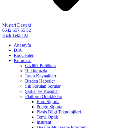
Müşteri Desteği
0542 657 55 52
Hızlı Teklif Al
Anasayfa
DİA
RooCenter
Kurumsal
Gizlilik Politikası
Hakkımızda
İnsan Kaynakları
Bizden Haberler
Sık Sorulan Sorular
Şartlar ve Koşullar
Platform Ortaklıkları
Eron Sigorta
Poligo Sigorta
Piasis Bilgi Teknolojileri
Tema Optik
Insurent
Dia Ön Muhasebe Programı