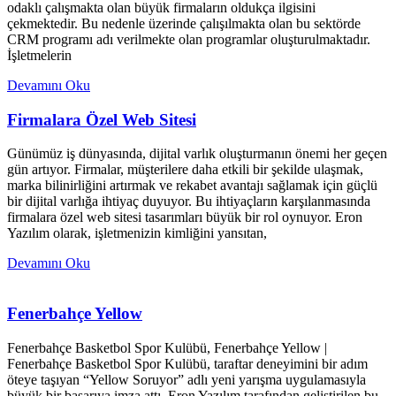
odaklı çalışmakta olan büyük firmaların oldukça ilgisini
çekmektedir. Bu nedenle üzerinde çalışılmakta olan bu sektörde
CRM programı adı verilmekte olan programlar oluşturulmaktadır.
İşletmelerin
Devamını Oku
Firmalara Özel Web Sitesi
Günümüz iş dünyasında, dijital varlık oluşturmanın önemi her geçen
gün artıyor. Firmalar, müşterilere daha etkili bir şekilde ulaşmak,
marka bilinirliğini artırmak ve rekabet avantajı sağlamak için güçlü
bir dijital varlığa ihtiyaç duyuyor. Bu ihtiyaçların karşılanmasında
firmalara özel web sitesi tasarımları büyük bir rol oynuyor. Eron
Yazılım olarak, işletmenizin kimliğini yansıtan,
Devamını Oku
Fenerbahçe Yellow
Fenerbahçe Basketbol Spor Kulübü, Fenerbahçe Yellow |
Fenerbahçe Basketbol Spor Kulübü, taraftar deneyimini bir adım
öteye taşıyan “Yellow Soruyor” adlı yeni yarışma uygulamasıyla
büyük bir başarıya imza attı. Eron Yazılım tarafından geliştirilen bu