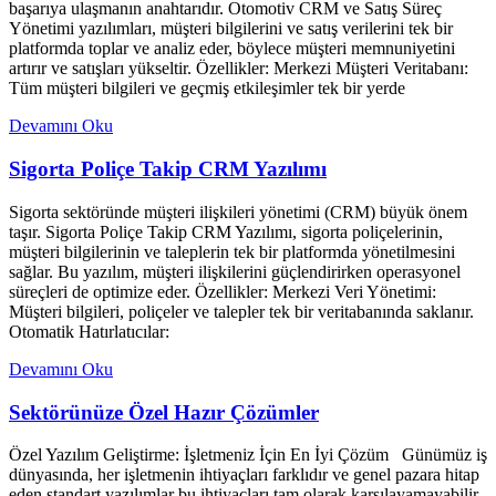
başarıya ulaşmanın anahtarıdır. Otomotiv CRM ve Satış Süreç
Yönetimi yazılımları, müşteri bilgilerini ve satış verilerini tek bir
platformda toplar ve analiz eder, böylece müşteri memnuniyetini
artırır ve satışları yükseltir. Özellikler: Merkezi Müşteri Veritabanı:
Tüm müşteri bilgileri ve geçmiş etkileşimler tek bir yerde
Devamını Oku
Sigorta Poliçe Takip CRM Yazılımı
Sigorta sektöründe müşteri ilişkileri yönetimi (CRM) büyük önem
taşır. Sigorta Poliçe Takip CRM Yazılımı, sigorta poliçelerinin,
müşteri bilgilerinin ve taleplerin tek bir platformda yönetilmesini
sağlar. Bu yazılım, müşteri ilişkilerini güçlendirirken operasyonel
süreçleri de optimize eder. Özellikler: Merkezi Veri Yönetimi:
Müşteri bilgileri, poliçeler ve talepler tek bir veritabanında saklanır.
Otomatik Hatırlatıcılar:
Devamını Oku
Sektörünüze Özel Hazır Çözümler
Özel Yazılım Geliştirme: İşletmeniz İçin En İyi Çözüm Günümüz iş
dünyasında, her işletmenin ihtiyaçları farklıdır ve genel pazara hitap
eden standart yazılımlar bu ihtiyaçları tam olarak karşılayamayabilir.