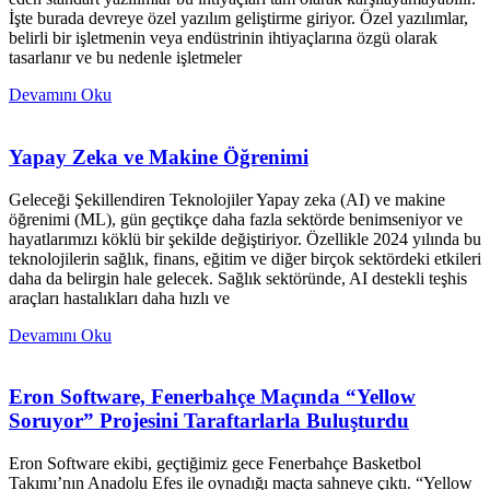
İşte burada devreye özel yazılım geliştirme giriyor. Özel yazılımlar,
belirli bir işletmenin veya endüstrinin ihtiyaçlarına özgü olarak
tasarlanır ve bu nedenle işletmeler
Devamını Oku
Yapay Zeka ve Makine Öğrenimi
Geleceği Şekillendiren Teknolojiler Yapay zeka (AI) ve makine
öğrenimi (ML), gün geçtikçe daha fazla sektörde benimseniyor ve
hayatlarımızı köklü bir şekilde değiştiriyor. Özellikle 2024 yılında bu
teknolojilerin sağlık, finans, eğitim ve diğer birçok sektördeki etkileri
daha da belirgin hale gelecek. Sağlık sektöründe, AI destekli teşhis
araçları hastalıkları daha hızlı ve
Devamını Oku
Eron Software, Fenerbahçe Maçında “Yellow
Soruyor” Projesini Taraftarlarla Buluşturdu
Eron Software ekibi, geçtiğimiz gece Fenerbahçe Basketbol
Takımı’nın Anadolu Efes ile oynadığı maçta sahneye çıktı. “Yellow