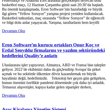
Fenerbahçe ve Anadolu Efes arasında gerçekleşen heyecan dolu
basketbol maçı, 12 Haziran Çarşamba günü saat 20:30’da başladı.
Bu önemli karşılaşmada, Eron Software’nin hazırladığı ve büyük
ilgi gören “Yellow Soruyor” yarışma projesi yeniden kullanılacak.
Basketbol tutkunları, maç sırasında “Yellow Soruyor” ile eğlenceli
ve bilgi dolu anlar yaşayacak. Yarışma, taraftarların hem keyifli
Devamını Oku
Eron Software’ın kurucu ortakları Onur Koç ve
Erdal Şenyıldız firmalarını ve yazılım sektöründeki
hedeflerini Quality’e anlattı
Uluslararası işler yapıyoruz. Almanya, ABD ve Fransa’dan talepler
geliyor. 2022’de ekibimizi daha da güçlendirip Avrupa’da şirket
açmak ve bu sektörde ülkemize döviz kazandırmak en büyük
hayalimiz değil, hedefimizdir. Teknoloji her geçen gün gelişirken,
bunun önemini özellikle pandemi döneminde çok daha iyi anladık.
Temassız alışverişler, kapıya kadar gelen siparişler derken,
Devamını Oku
Araç Kiralama Yönetim Sistemi