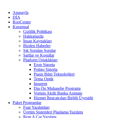
Anasayfa
DİA
RooCenter
Kurumsal
Gizlilik Politikası
Hakkımızda
İnsan Kaynakları
Bizden Haberler
Sık Sorulan Sorular
Şartlar ve Koşullar
Platform Ortaklıkları
Eron Sigorta
Poligo Sigorta
Piasis Bilgi Teknolojileri
Tema Optik
Insurent
Dia Ön Muhasebe Programı
Vomsis Akıllı Banka Asistanı
Hizmet İhracatçıları Birliği Üyesidir
Paket Programlar
Fuar Yazılımları
Üretim Sistemleri Planlama Yazılımı
Rent A Car Yazılımı