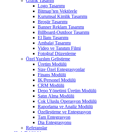
Grafik Tasarım
Logo Tasarımı
Bitmap’ten Vektörele
Kurumsal Kimlik Tasarımı
Broşür Tasarımı
Banner Reklam Tasarımı
Billboard-Outdoor Tasarımı
El İlanı Tasarımı
Ambalaj Tasarımı
Video ve Tanıtım Filmi
Fotoğraf Düzenleme
Özel Yazılım Geliştirme
Üretim Modülü
Size Özel Entegrasyonlar
Finans Modülü
IK/Personel Modülü
CRM Modülü
Depo Yönetimi Üretim Modülü
Satın Alma Modülü
Çok Uluslu Operasyon Modülü
Raporlama ve Analiz Modülü
Özelleştirme ve Entegrasyon
Tam Entegrasyon
Dia Entegrasyonu
Referanslar