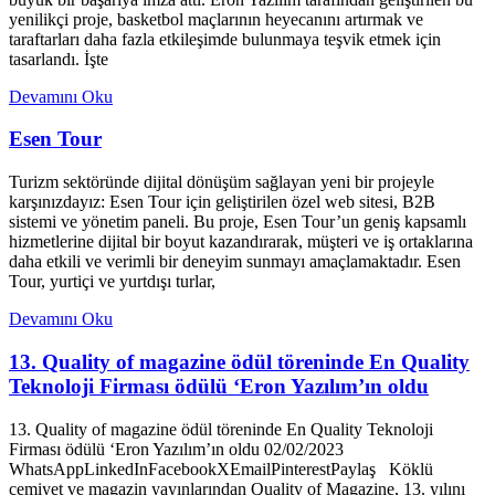
yenilikçi proje, basketbol maçlarının heyecanını artırmak ve
taraftarları daha fazla etkileşimde bulunmaya teşvik etmek için
tasarlandı. İşte
Devamını Oku
Esen Tour
Turizm sektöründe dijital dönüşüm sağlayan yeni bir projeyle
karşınızdayız: Esen Tour için geliştirilen özel web sitesi, B2B
sistemi ve yönetim paneli. Bu proje, Esen Tour’un geniş kapsamlı
hizmetlerine dijital bir boyut kazandırarak, müşteri ve iş ortaklarına
daha etkili ve verimli bir deneyim sunmayı amaçlamaktadır. Esen
Tour, yurtiçi ve yurtdışı turlar,
Devamını Oku
13. Quality of magazine ödül töreninde En Quality
Teknoloji Firması ödülü ‘Eron Yazılım’ın oldu
13. Quality of magazine ödül töreninde En Quality Teknoloji
Firması ödülü ‘Eron Yazılım’ın oldu 02/02/2023
WhatsAppLinkedInFacebookXEmailPinterestPaylaş Köklü
cemiyet ve magazin yayınlarından Quality of Magazine, 13. yılını