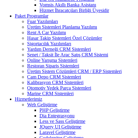
Vomsis Akıllı Banka Asistanı
Hizmet İhracatçıları Birliği Üyesidir
Paket Programlar
Fuar Yazılımları
Üretim Sistemleri Planlama Yazılımı
Rent A Car Yazılımı
Hasar Takip Sistemleri Özel Çözümler
Sigortacılık Yazılımları
Yardım Derneği CRM Sistemleri
Senet / Taksit İle Araç Satış CRM Sistemi
Online Yarışma Sistemleri
Restoran Sipariş Sistemleri
Üretim Sistem Çözümleri CRM / ERP Sistemleri
Cam Depo CRM Sistemleri
Kalibrasyon CRM Sistemleri
Otomotiv Yedek Parça Sistemleri
Marine CRM Sistemleri
Hizmetlerimiz
Web Geliştirme
PHP Geliştirme
Dia Entegrasyonu
Less ve Sass Geliştirme
JQuery UI Geliştirme
Laravel Geliştirme
Codelgniter Geliştirme