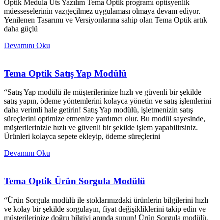
Optik Medula Üts Yazılım Tema Optik programı optisyenlik
müesseselerinin vazgeçilmez uygulaması olmaya devam ediyor.
Yenilenen Tasarımı ve Versiyonlarına sahip olan Tema Optik artık
daha güçlü
Devamını Oku
Tema Optik Satış Yap Modülü
“Satış Yap modülü ile müşterilerinize hızlı ve güvenli bir şekilde
satış yapın, ödeme yöntemlerini kolayca yönetin ve satış işlemlerini
daha verimli hale getirin! Satış Yap modülü, işletmenizin satış
süreçlerini optimize etmenize yardımcı olur. Bu modül sayesinde,
müşterilerinizle hızlı ve güvenli bir şekilde işlem yapabilirsiniz.
Ürünleri kolayca sepete ekleyip, ödeme süreçlerini
Devamını Oku
Tema Optik Ürün Sorgula Modülü
“Ürün Sorgula modülü ile stoklarınızdaki ürünlerin bilgilerini hızlı
ve kolay bir şekilde sorgulayın, fiyat değişikliklerini takip edin ve
müşterilerinize doğru bilgiyi anında sunun! Ürün Sorgula modülü,