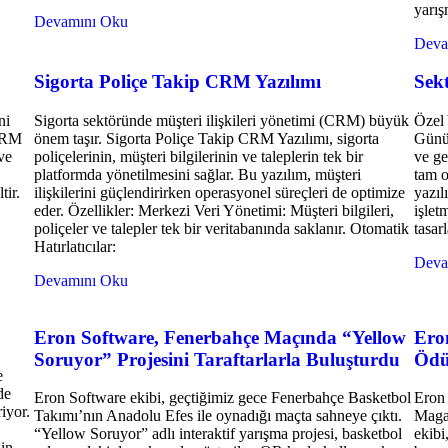
yarış
Devamını Oku
Deva
Sigorta Poliçe Takip CRM Yazılımı
Sek
ni
Sigorta sektöründe müşteri ilişkileri yönetimi (CRM) büyük
Özel 
 CRM
önem taşır. Sigorta Poliçe Takip CRM Yazılımı, sigorta
Günüm
ve
poliçelerinin, müşteri bilgilerinin ve taleplerin tek bir
ve ge
platformda yönetilmesini sağlar. Bu yazılım, müşteri
tam o
tir.
ilişkilerini güçlendirirken operasyonel süreçleri de optimize
yazıl
eder. Özellikler: Merkezi Veri Yönetimi: Müşteri bilgileri,
işlet
poliçeler ve talepler tek bir veritabanında saklanır. Otomatik
tasar
Hatırlatıcılar:
Deva
Devamını Oku
Eron Software, Fenerbahçe Maçında “Yellow
Ero
Soruyor” Projesini Taraftarlarla Buluşturdu
Ödü
e
de
Eron Software ekibi, geçtiğimiz gece Fenerbahçe Basketbol
Eron 
iyor.
Takımı’nın Anadolu Efes ile oynadığı maçta sahneye çıktı.
Magaz
“Yellow Soruyor” adlı interaktif yarışma projesi, basketbol
ekibi
gin