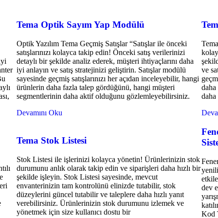
Tema Optik Sayım Yap Modülü
Tem
Optik Yazılım Tema Geçmiş Satışlar “Satışlar ile önceki
Tema 
satışlarınızı kolayca takip edin! Önceki satış verilerinizi
kolay
iyi
detaylı bir şekilde analiz ederek, müşteri ihtiyaçlarını daha
şekil
nter
iyi anlayın ve satış stratejinizi geliştirin. Satışlar modülü
ve sa
Bu
sayesinde geçmiş satışlarınızı her açıdan inceleyebilir, hangi
geçmi
aylı
ürünlerin daha fazla talep gördüğünü, hangi müşteri
daha 
ası,
segmentlerinin daha aktif olduğunu gözlemleyebilirsiniz.
daha 
Devamını Oku
Deva
Fen
Tema Stok Listesi
Sist
Stok Listesi ile işlerinizi kolayca yönetin! Ürünlerinizin stok
Fener
tılı
durumunu anlık olarak takip edin ve siparişleri daha hızlı bir
yenil
ve
şekilde işleyin. Stok Listesi sayesinde, mevcut
etkil
eri
envanterinizin tam kontrolünü elinizde tutabilir, stok
dev e
düzeylerini güncel tutabilir ve taleplere daha hızlı yanıt
yarı
e
verebilirsiniz. Ürünlerinizin stok durumunu izlemek ve
katıl
yönetmek için size kullanıcı dostu bir
Kod T