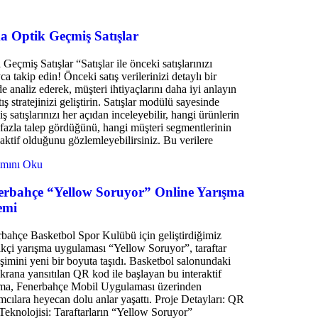
a Optik Geçmiş Satışlar
Geçmiş Satışlar “Satışlar ile önceki satışlarınızı
ca takip edin! Önceki satış verilerinizi detaylı bir
de analiz ederek, müşteri ihtiyaçlarını daha iyi anlayın
tış stratejinizi geliştirin. Satışlar modülü sayesinde
ş satışlarınızı her açıdan inceleyebilir, hangi ürünlerin
fazla talep gördüğünü, hangi müşteri segmentlerinin
aktif olduğunu gözlemleyebilirsiniz. Bu verilere
mını Oku
erbahçe “Yellow Soruyor” Online Yarışma
emi
bahçe Basketbol Spor Kulübü için geliştirdiğimiz
ikçi yarışma uygulaması “Yellow Soruyor”, taraftar
eşimini yeni bir boyuta taşıdı. Basketbol salonundaki
krana yansıtılan QR kod ile başlayan bu interaktif
şma, Fenerbahçe Mobil Uygulaması üzerinden
ımcılara heyecan dolu anlar yaşattı. Proje Detayları: QR
eknolojisi: Taraftarların “Yellow Soruyor”