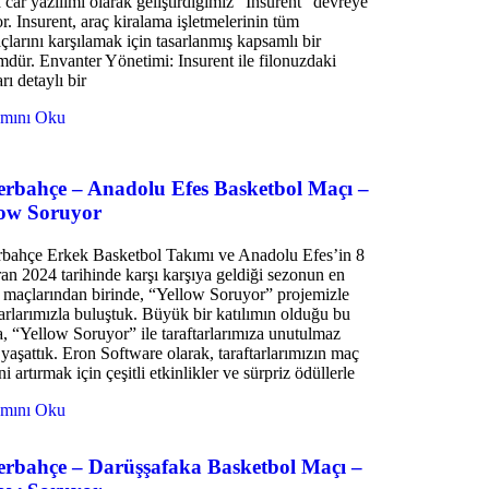
a car yazılımı olarak geliştirdiğimiz “Insurent” devreye
or. Insurent, araç kiralama işletmelerinin tüm
açlarını karşılamak için tasarlanmış kapsamlı bir
dür. Envanter Yönetimi: Insurent ile filonuzdaki
rı detaylı bir
mını Oku
erbahçe – Anadolu Efes Basketbol Maçı –
low Soruyor
rbahçe Erkek Basketbol Takımı ve Anadolu Efes’in 8
an 2024 tarihinde karşı karşıya geldiği sezonun en
k maçlarından birinde, “Yellow Soruyor” projemizle
tarlarımızla buluştuk. Büyük bir katılımın olduğu bu
, “Yellow Soruyor” ile taraftarlarımıza unutulmaz
 yaşattık. Eron Software olarak, taraftarlarımızın maç
ni artırmak için çeşitli etkinlikler ve sürpriz ödüllerle
mını Oku
erbahçe – Darüşşafaka Basketbol Maçı –