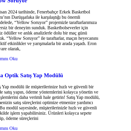
low Soruyor
san 2024 tarihinde, Fenerbahçe Erkek Basketbol
ı’nın Darüşşafaka ile karşılaştığı bu önemli
elede, “Yellow Soruyor” projemizle taraftarlarımıza
rsiz bir deneyim sunduk. Basketbolseverler için
iz ödüller ve anlık analizlerle dolu bir maç günü
tık. “Yellow Soruyor” ile taraftarlar, maçın heyecanını
aktif etkinlikler ve yarışmalarla bir arada yaşadı. Eron
are olarak,
mını Oku
a Optik Satış Yap Modülü
ş Yap modülü ile müşterilerinize hızlı ve güvenli bir
de satış yapın, ödeme yöntemlerini kolayca yönetin ve
 işlemlerini daha verimli hale getirin! Satış Yap modülü,
menizin satış süreçlerini optimize etmenize yardımcı
 Bu modül sayesinde, müşterilerinizle hızlı ve güvenli
ekilde işlem yapabilirsiniz. Ürünleri kolayca sepete
ip, ödeme süreçlerini
mını Oku