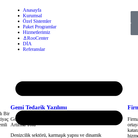
Anasayfa
Kurumsal
Özel Sistemler
Paket Programlar
Hizmetlerimiz
⚓RooCenter
DİA
Referanslar
Gemi Tedarik Yazılımı
Fir
ı Bir
tiyaç
Gemi Tedarik Yazılımı: Denizcilik Sektöründe Verimliliği
Firma
emli
Artırma Yolu
ortay
katar
Denizcilik sektörü, karmaşık yapısı ve dinamik
hizme