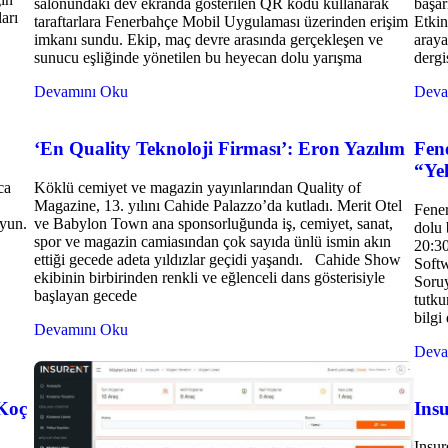
salonundaki dev ekranda gösterilen QR kodu kullanarak
başar
arı
taraftarlara Fenerbahçe Mobil Uygulaması üzerinden erişim
Etkin
imkanı sundu. Ekip, maç devre arasında gerçekleşen ve
araya
sunucu eşliğinde yönetilen bu heyecan dolu yarışma
dergi
Devamını Oku
Deva
‘En Quality Teknoloji Firması’: Eron Yazılım
Fen
“Ye
ca
Köklü cemiyet ve magazin yayınlarından Quality of
Magazine, 13. yılını Cahide Palazzo’da kutladı. Merit Otel
Fener
uyun.
ve Babylon Town ana sponsorluğunda iş, cemiyet, sanat,
dolu 
spor ve magazin camiasından çok sayıda ünlü ismin akın
20:30
ettiği gecede adeta yıldızlar geçidi yaşandı. Cahide Show
Softw
ekibinin birbirinden renkli ve eğlenceli dans gösterisiyle
Soruy
başlayan gecede
tutku
bilgi
Devamını Oku
Deva
 Koç
Insu
Insur