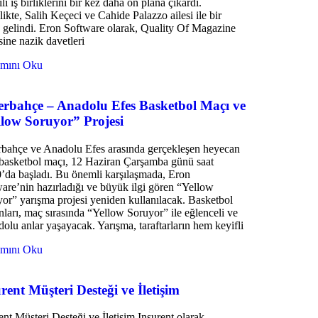
ılı iş birliklerini bir kez daha ön plana çıkardı.
likte, Salih Keçeci ve Cahide Palazzo ailesi ile bir
 gelindi. Eron Software olarak, Quality Of Magazine
sine nazik davetleri
mını Oku
erbahçe – Anadolu Efes Basketbol Maçı ve
llow Soruyor” Projesi
bahçe ve Anadolu Efes arasında gerçekleşen heyecan
basketbol maçı, 12 Haziran Çarşamba günü saat
’da başladı. Bu önemli karşılaşmada, Eron
are’nin hazırladığı ve büyük ilgi gören “Yellow
or” yarışma projesi yeniden kullanılacak. Basketbol
nları, maç sırasında “Yellow Soruyor” ile eğlenceli ve
 dolu anlar yaşayacak. Yarışma, taraftarların hem keyifli
mını Oku
rent Müşteri Desteği ve İletişim
ent Müşteri Desteği ve İletişim Insurent olarak,