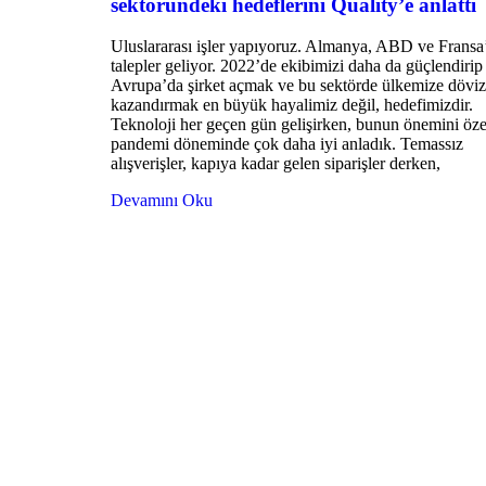
sektöründeki hedeflerini Quality’e anlattı
Uluslararası işler yapıyoruz. Almanya, ABD ve Fransa
talepler geliyor. 2022’de ekibimizi daha da güçlendirip
Avrupa’da şirket açmak ve bu sektörde ülkemize döviz
kazandırmak en büyük hayalimiz değil, hedefimizdir.
Teknoloji her geçen gün gelişirken, bunun önemini özel
pandemi döneminde çok daha iyi anladık. Temassız
alışverişler, kapıya kadar gelen siparişler derken,
Devamını Oku