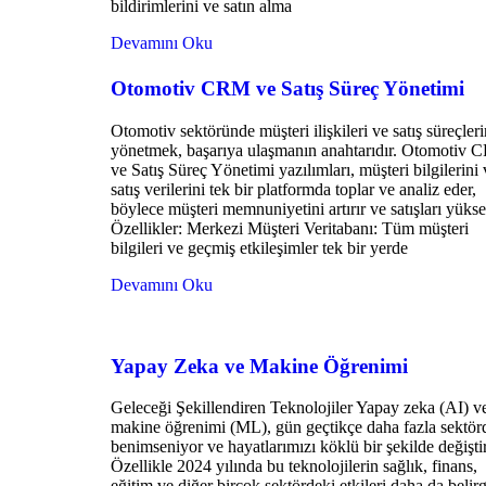
bildirimlerini ve satın alma
Devamını Oku
Otomotiv CRM ve Satış Süreç Yönetimi
Otomotiv sektöründe müşteri ilişkileri ve satış süreçleri
yönetmek, başarıya ulaşmanın anahtarıdır. Otomotiv
ve Satış Süreç Yönetimi yazılımları, müşteri bilgilerini 
satış verilerini tek bir platformda toplar ve analiz eder,
böylece müşteri memnuniyetini artırır ve satışları yüksel
Özellikler: Merkezi Müşteri Veritabanı: Tüm müşteri
bilgileri ve geçmiş etkileşimler tek bir yerde
Devamını Oku
Yapay Zeka ve Makine Öğrenimi
Geleceği Şekillendiren Teknolojiler Yapay zeka (AI) v
makine öğrenimi (ML), gün geçtikçe daha fazla sektör
benimseniyor ve hayatlarımızı köklü bir şekilde değiştir
Özellikle 2024 yılında bu teknolojilerin sağlık, finans,
eğitim ve diğer birçok sektördeki etkileri daha da belir