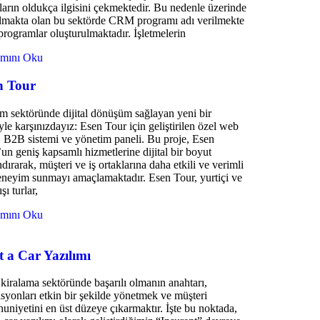
ların oldukça ilgisini çekmektedir. Bu nedenle üzerinde
ılmakta olan bu sektörde CRM programı adı verilmekte
programlar oluşturulmaktadır. İşletmelerin
mını Oku
n Tour
m sektöründe dijital dönüşüm sağlayan yeni bir
yle karşınızdayız: Esen Tour için geliştirilen özel web
i, B2B sistemi ve yönetim paneli. Bu proje, Esen
un geniş kapsamlı hizmetlerine dijital bir boyut
dırarak, müşteri ve iş ortaklarına daha etkili ve verimli
eneyim sunmayı amaçlamaktadır. Esen Tour, yurtiçi ve
şı turlar,
mını Oku
 a Car Yazılımı
kiralama sektöründe başarılı olmanın anahtarı,
syonları etkin bir şekilde yönetmek ve müşteri
niyetini en üst düzeye çıkarmaktır. İşte bu noktada,