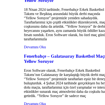
Yellow Soruyor
18 Nisan 2024 tarihinde, Fenerbahçe Erkek Basketbol
Takımı ve Beşiktaş arasındaki büyük derbi maçında
“Yellow Soruyor” projemizle yeniden sahadaydık.
Taraftarlarımız için çeşitli etkinlikler düzenleyerek, ma
coşkusunu daha da artırdık. “Yellow Soruyor” ile derbi
heyecanını yaşarken, aynı zamanda büyük ödüller ka
fırsatı sunduk. Eron Software olarak, bu özel maç gün
taraftarlarımızla
Devamını Oku
Fenerbahçe – Galatasaray Basketbol Maçı
Yellow Soruyor
Eron Software olarak, Fenerbahçe Erkek Basketbol
Takımı’nın Galatasaray ile karşılaştığı büyük derbi ma
“Yellow Soruyor” projemizle taraftarları eşsiz bir dene
buluşturduk. 4 Şubat 2024 tarihinde gerçekleşen bu h
dolu maçta, taraftarlarımız için özel yarışmalar ve intera
etkinlikler sunarak maç atmosferini daha da coşkulu ha
getirdik. “Yellow Soruyor” ile sadece maç
Devamını Oku