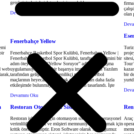
gereksinimleriyle işletmeler için zorluklar sunar.
firma
çalış
Devamını Oku
olan 
Deva
Ese
Fenerbahçe Yellow
emi
Turiz
bir
Fenerbahçe Basketbol Spor Kulübü, Fenerbahçe Yellow |
proje
Fenerbahçe Basketbol Spor Kulübü, taraftar deneyimini bir
sites
adım öteye taşıyan “Yellow Soruyor” adlı yeni yarışma
Tour’
el web
uygulamasıyla büyük bir başarıya imza attı. Eron Yazılım
kazan
larak,
tarafından geliştirilen bu yenilikçi proje, basketbol
bir d
maçlarının heyecanını artırmak ve taraftarları daha fazla
yurtdı
etkileşimde bulunmaya teşvik etmek için tasarlandı. İşte
Deva
Devamını Oku
n
Restoran Otomasyon Sistemi
Rent
Restoran işletmeleri için otomasyon sistemleri, operasyonel
Araç 
verimliliği artırmak ve müşteri memnuniyetini sağlamak için
opera
kritik öneme sahiptir. Eron Software olarak sunduğumuz
memnu