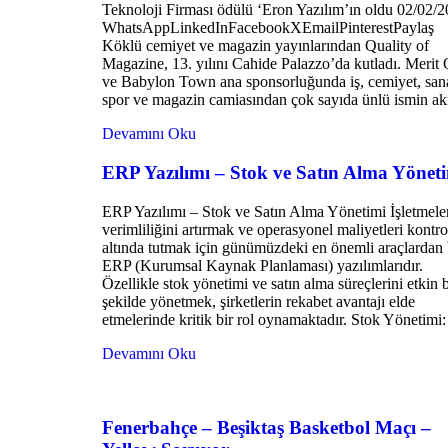
Teknoloji Firması ödülü ‘Eron Yazılım’ın oldu 02/02
WhatsAppLinkedInFacebookXEmailPinterestPaylaş
Köklü cemiyet ve magazin yayınlarından Quality of
Magazine, 13. yılını Cahide Palazzo’da kutladı. Merit 
ve Babylon Town ana sponsorluğunda iş, cemiyet, sana
spor ve magazin camiasından çok sayıda ünlü ismin ak
Devamını Oku
ERP Yazılımı – Stok ve Satın Alma Yönet
ERP Yazılımı – Stok ve Satın Alma Yönetimi İşletmele
verimliliğini artırmak ve operasyonel maliyetleri kontro
altında tutmak için günümüzdeki en önemli araçlardan 
ERP (Kurumsal Kaynak Planlaması) yazılımlarıdır.
Özellikle stok yönetimi ve satın alma süreçlerini etkin b
şekilde yönetmek, şirketlerin rekabet avantajı elde
etmelerinde kritik bir rol oynamaktadır. Stok Yönetimi:
Devamını Oku
Fenerbahçe – Beşiktaş Basketbol Maçı –