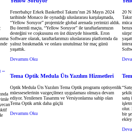
Yellow Soruyor
Yel
Fenerbahçe Erkek Basketbol Takımı’nın 26 Mayıs 2024
20 Ni
tarihinde Monaco ile oynadığı uluslararası karşılaşmada,
Takım
“Yellow Soruyor” projemizle global arenada yerimizi aldık.
mücad
ç
Bu önemli maçta, “Yellow Soruyor” ile taraftarlarımızın
benze
desteğini ve coşkusunu en üst düzeyde hissettik. Eron
sürpr
zanma
Software olarak, taraftarlarımızı uluslararası platformda da
yaşat
ünde
yalnız bırakmadık ve onlara unutulmaz bir maç günü
inter
yaşattık.
Softw
Devamını Oku
Deva
 –
Tema Optik Medula Üts Yazılım Hizmetleri
Tem
Optik Medula Üts Yazılım Tema Optik programı optisyenlik
“Satı
müesseselerinin vazgeçilmez uygulaması olmaya devam
şekil
çında
ediyor. Yenilenen Tasarımı ve Versiyonlarına sahip olan
satış
yimle
Tema Optik artık daha güçlü
işlet
eyecan
olur.
ktif
Devamını Oku
bir ş
le
ekley
Deva