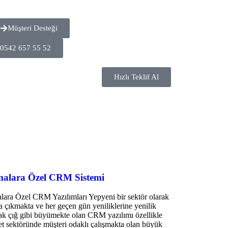
Müşteri Desteği
0542 657 55 52
Hızlı Teklif Al
malara Özel CRM Sistemi
lara Özel CRM Yazılımları Yepyeni bir sektör olarak
a çıkmakta ve her geçen gün yeniliklerine yenilik
ak çığ gibi büyümekte olan CRM yazılımı özellikle
t sektöründe müşteri odaklı çalışmakta olan büyük