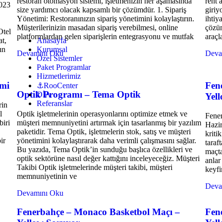
restoran otomasyon sistemi, işletmenizin her aşamasında
rent 
/2023
size yardımcı olacak kapsamlı bir çözümdür. 1. Sipariş
giriy
Yönetimi: Restoranınızın sipariş yönetimini kolaylaştırın.
ihtiy
Müşterilerinizin masadan sipariş verebilmesi, online
çözüm
Otel
platformlardan gelen siparişlerin entegrasyonu ve mutfak
araçla
Anasayfa
t,
Kurumsal
ın
Devamını Oku
Deva
Özel Sistemler
Paket Programlar
Hizmetlerimiz
imi
Fen
⚓RooCenter
Optik Programı – Tema Optik
DİA
Yel
Referanslar
rin
l
Optik işletmelerinin operasyonlarını optimize etmek ve
Fene
biri
müşteri memnuniyetini artırmak için tasarlanmış bir yazılım
Hazir
paketidir. Tema Optik, işletmelerin stok, satış ve müşteri
kriti
ir
yönetimini kolaylaştırarak daha verimli çalışmasını sağlar.
taraf
Bu yazıda, Tema Optik’in sunduğu başlıca özellikleri ve
maçta
optik sektörüne nasıl değer kattığını inceleyeceğiz. Müşteri
anlar
Takibi Optik işletmelerinde müşteri takibi, müşteri
keyfi
memnuniyetinin ve
Deva
Devamını Oku
Fenerbahçe – Monaco Basketbol Maçı –
Fen