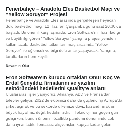
Fenerbahçe – Anadolu Efes Basketbol Maçı ve
“Yellow Soruyor” Projesi
Fenerbahçe ve Anadolu Efes arasında gerçekleşen heyecan
dolu basketbol maçı, 12 Haziran Çarşamba günü saat 20:30’da
başladı. Bu önemli karşılaşmada, Eron Software’nin hazırladığı
ve büyük ilgi gören “Yellow Soruyor” yarışma projesi yeniden
kullanılacak. Basketbol tutkunları, maç sırasında “Yellow
Soruyor” ile eğlenceli ve bilgi dolu anlar yaşayacak. Yarışma,
taraftarların hem keyifli
Devamını Oku
Eron Software’ın kurucu ortakları Onur Koç ve
Erdal Şenyıldız firmalarını ve yazılım
sektöründeki hedeflerini Quality’e anlattı
Uluslararası işler yapıyoruz. Almanya, ABD ve Fransa’dan
talepler geliyor. 2022’de ekibimizi daha da güçlendirip Avrupa’da
şirket açmak ve bu sektörde ülkemize döviz kazandırmak en
büyük hayalimiz değil, hedefimizdir. Teknoloji her geçen gün
gelişirken, bunun önemini özellikle pandemi döneminde çok
daha iyi anladık. Temassız alışverişler, kapıya kadar gelen