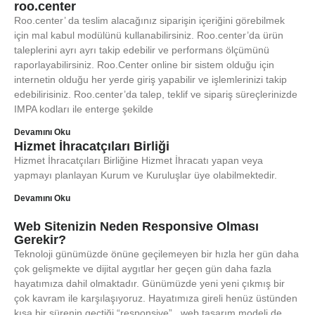
roo.center
Roo.center’ da teslim alacağınız siparişin içeriğini görebilmek
için mal kabul modülünü kullanabilirsiniz. Roo.center’da ürün
taleplerini ayrı ayrı takip edebilir ve performans ölçümünü
raporlayabilirsiniz. Roo.Center online bir sistem olduğu için
internetin olduğu her yerde giriş yapabilir ve işlemlerinizi takip
edebilirisiniz. Roo.center’da talep, teklif ve sipariş süreçlerinizde
IMPA kodları ile enterge şekilde
Devamını Oku
Hizmet İhracatçıları Birliği
Hizmet İhracatçıları Birliğine Hizmet İhracatı yapan veya
yapmayı planlayan Kurum ve Kuruluşlar üye olabilmektedir.
Devamını Oku
Web Sitenizin Neden Responsive Olması
Gerekir?
Teknoloji günümüzde önüne geçilemeyen bir hızla her gün daha
çok gelişmekte ve dijital aygıtlar her geçen gün daha fazla
hayatımıza dahil olmaktadır. Günümüzde yeni yeni çıkmış bir
çok kavram ile karşılaşıyoruz. Hayatımıza gireli henüz üstünden
kısa bir sürenin geçtiği “responsive” web tasarım modeli de