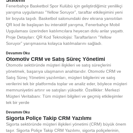
Sistemi
Fenerbahçe Basketbol Spor Kulübü için geliştirdiğimiz yenilikçi
yarışma uygulaması “Yellow Soruyor”, taraftar etkileşimini yeni
bir boyuta taşıdı. Basketbol salonundaki dev ekrana yansıtılan
QR kod ile başlayan bu interaktif yarışma, Fenerbahçe Mobil
Uygulaması üzerinden katılımcılara heyecan dolu anlar yaşattı.
Proje Detayları: QR Kod Teknolojisi: Taraftarların “Yellow
Soruyor” yarışmasına kolayca katılmalarını sağladı.
Devamını Oku
Otomotiv CRM ve Satış Süreç Yönetimi
Otomotiv sektöründe müşteri ilişkileri ve satış süreçlerini
yönetmek, başarıya ulaşmanın anahtarıdır. Otomotiv CRM ve
Satış Süreç Yönetimi yazılımları, müşteri bilgilerini ve satış
verilerini tek bir platformda toplar ve analiz eder, böylece müşteri
memnuniyetini artırır ve satışları yükseltir. Özellikler: Merkezi
Müşteri Veritabanı: Tüm müşteri bilgileri ve geçmiş etkileşimler
tek bir yerde
Devamını Oku
Sigorta Poliçe Takip CRM Yazılımı
Sigorta sektöründe müşteri ilişkileri yönetimi (CRM) büyük önem
taşır. Sigorta Poliçe Takip CRM Yazılımı, sigorta poliçelerinin,