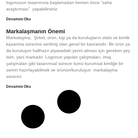
logonuzun tasarımına başlamadan hemen önce “saha
araştırması” yapabilirsiniz.
Devamını Oku
Markalaşmanın Önemi
Markalaşma; Şirket, ürün, kişi ya da kuruluşların statü ve kimlik
kazanma sürecine verilmiş olan genel bir kavramdır. Bir ürün ya
da kuruluşun halihazır piyasadaki yerini alması için gereken şey
isim, yani markadır. Logonun yapılan çalışmaları, imaj
çalışmaları gibi tasarımsal sürecin tümü kurumsal kimliğe bir
zemin hazırlayabilmek ve ürünün/kuruluşun markalaşma
sürecini
Devamını Oku