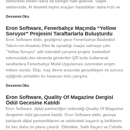
sektördeki etkileri daha da belirgin hale gelecek. Sağlık
sektöründe, AI destekli teşhis araçları hastalıkları daha hızlı ve
Devamını Oku
Eron Software, Fenerbahçe Maçında “Yellow
Soruyor” Projesini Taraftarlarla Buluşturdu
Eron Software ekibi, geçtiğimiz gece Fenerbahçe Basketbol
Takımı’nın Anadolu Efes ile oynadığı maçta sahneye çıktı.
“Yellow Soruyor” adlı interaktif yarışma projesi, basketbol
salonundaki dev ekranda gösterilen QR kodu kullanarak
taraftarlara Fenerbahçe Mobil Uygulaması üzerinden erişim
imkanı sundu. Ekip, maç devre arasında gerçekleşen ve sunucu
eşliğinde yönetilen bu heyecan dolu yarışma
Devamını Oku
Eron Software, Quality Of Magazine Dergisi
Ödül Gecesine Katıldı
Eron Software, dijital partnerliğini üstlendiği Quality Of Magazine
dergisinin ödül gecesine katıldı. Eron Software ekibi, geceye
katılarak dijital partnerliklerini ve sektördeki başarılı iş birliklerini
bir kez daha ön plana çıkardı. Etkinlikte, Salih Keçeci ve Cahide