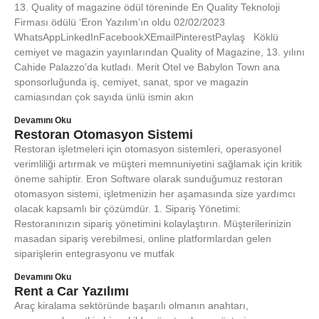
13. Quality of magazine ödül töreninde En Quality Teknoloji
Firması ödülü ‘Eron Yazılım’ın oldu 02/02/2023
WhatsAppLinkedInFacebookXEmailPinterestPaylaş Köklü
cemiyet ve magazin yayınlarından Quality of Magazine, 13. yılını
Cahide Palazzo’da kutladı. Merit Otel ve Babylon Town ana
sponsorluğunda iş, cemiyet, sanat, spor ve magazin
camiasından çok sayıda ünlü ismin akın
Devamını Oku
Restoran Otomasyon Sistemi
Restoran işletmeleri için otomasyon sistemleri, operasyonel
verimliliği artırmak ve müşteri memnuniyetini sağlamak için kritik
öneme sahiptir. Eron Software olarak sunduğumuz restoran
otomasyon sistemi, işletmenizin her aşamasında size yardımcı
olacak kapsamlı bir çözümdür. 1. Sipariş Yönetimi:
Restoranınızın sipariş yönetimini kolaylaştırın. Müşterilerinizin
masadan sipariş verebilmesi, online platformlardan gelen
siparişlerin entegrasyonu ve mutfak
Devamını Oku
Rent a Car Yazılımı
Araç kiralama sektöründe başarılı olmanın anahtarı,