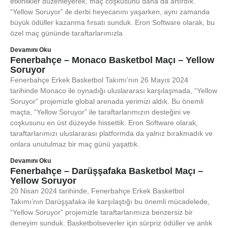
etkinlikler düzenleyerek, maç coşkusunu daha da artırdık.
“Yellow Soruyor” ile derbi heyecanını yaşarken, aynı zamanda
büyük ödüller kazanma fırsatı sunduk. Eron Software olarak, bu
özel maç gününde taraftarlarımızla
Devamını Oku
Fenerbahçe – Monaco Basketbol Maçı – Yellow
Soruyor
Fenerbahçe Erkek Basketbol Takımı’nın 26 Mayıs 2024
tarihinde Monaco ile oynadığı uluslararası karşılaşmada, “Yellow
Soruyor” projemizle global arenada yerimizi aldık. Bu önemli
maçta, “Yellow Soruyor” ile taraftarlarımızın desteğini ve
coşkusunu en üst düzeyde hissettik. Eron Software olarak,
taraftarlarımızı uluslararası platformda da yalnız bırakmadık ve
onlara unutulmaz bir maç günü yaşattık.
Devamını Oku
Fenerbahçe – Darüşşafaka Basketbol Maçı –
Yellow Soruyor
20 Nisan 2024 tarihinde, Fenerbahçe Erkek Basketbol
Takımı’nın Darüşşafaka ile karşılaştığı bu önemli mücadelede,
“Yellow Soruyor” projemizle taraftarlarımıza benzersiz bir
deneyim sunduk. Basketbolseverler için sürpriz ödüller ve anlık