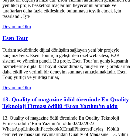
yenilikçi proje, basketbol maçlarının heyecanını artırmak ve
taraftarları daha fazla etkileşimde bulunmaya teşvik etmek için
tasarlandı. İşte
Devamını Oku
Esen Tour
Turizm sektöründe dijital dönüşüm sağlayan yeni bir projeyle
karşınızdayız: Esen Tour için geliştirilen özel web sitesi, B2B
sistemi ve yönetim paneli. Bu proje, Esen Tour’un geniş kapsamlı
hizmetlerine dijital bir boyut kazandırarak, müşteri ve iş ortaklarına
daha etkili ve verimli bir deneyim sunmayı amaçlamaktadır. Esen
Tour, yurtiçi ve yurtdışı turlar,
Devamını Oku
13. Quality of magazine ödül töreninde En Quality
Teknoloji Firması ödülü ‘Eron Yazılım’ın oldu
13. Quality of magazine ödül töreninde En Quality Teknoloji
Firması ödülü ‘Eron Yazılım’ın oldu 02/02/2023
WhatsAppLinkedInFacebookXEmailPinterestPaylaş Köklü
cemiyet ve magazin yayınlarından Quality of Magazine, 13. yılını