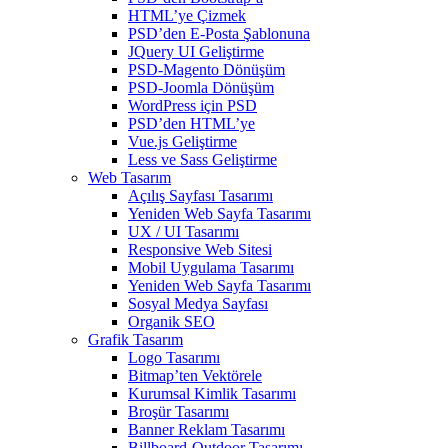
HTML’ye Çizmek
PSD’den E-Posta Şablonuna
JQuery UI Geliştirme
PSD-Magento Dönüşüm
PSD-Joomla Dönüşüm
WordPress için PSD
PSD’den HTML’ye
Vue.js Geliştirme
Less ve Sass Geliştirme
Web Tasarım
Açılış Sayfası Tasarımı
Yeniden Web Sayfa Tasarımı
UX / UI Tasarımı
Responsive Web Sitesi
Mobil Uygulama Tasarımı
Yeniden Web Sayfa Tasarımı
Sosyal Medya Sayfası
Organik SEO
Grafik Tasarım
Logo Tasarımı
Bitmap’ten Vektörele
Kurumsal Kimlik Tasarımı
Broşür Tasarımı
Banner Reklam Tasarımı
Billboard-Outdoor Tasarımı