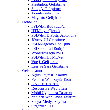
Prestashop Geliştirme
Shopify Geliştirme
Joomla Geliştirme
Magento Geliştirme
Front-End
PSD’den Bootstrap’a
HTML’ye Çizmek
PSD’den E-Posta Şablonuna
JQuery UI Geliştirme
PSD-Magento Dönüşüm
PSD-Joomla Dönüşüm
WordPress için PSD
PSD’den HTML’ye
Vue.js Geliştirme
Less ve Sass Geliştirme
Web Tasarım
Açılış Sayfası Tasarımı
Yeniden Web Sayfa Tasarımı
UX / UI Tasarımı
Responsive Web Sitesi
Mobil Uygulama Tasarımı
Yeniden Web Sayfa Tasarımı
Sosyal Medya Sayfası
Organik SEO