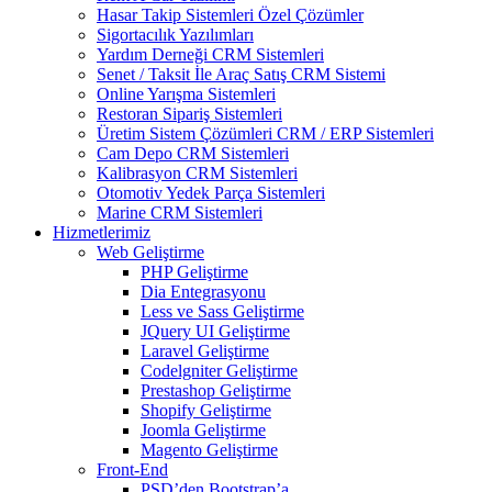
Hasar Takip Sistemleri Özel Çözümler
Sigortacılık Yazılımları
Yardım Derneği CRM Sistemleri
Senet / Taksit İle Araç Satış CRM Sistemi
Online Yarışma Sistemleri
Restoran Sipariş Sistemleri
Üretim Sistem Çözümleri CRM / ERP Sistemleri
Cam Depo CRM Sistemleri
Kalibrasyon CRM Sistemleri
Otomotiv Yedek Parça Sistemleri
Marine CRM Sistemleri
Hizmetlerimiz
Web Geliştirme
PHP Geliştirme
Dia Entegrasyonu
Less ve Sass Geliştirme
JQuery UI Geliştirme
Laravel Geliştirme
Codelgniter Geliştirme
Prestashop Geliştirme
Shopify Geliştirme
Joomla Geliştirme
Magento Geliştirme
Front-End
PSD’den Bootstrap’a