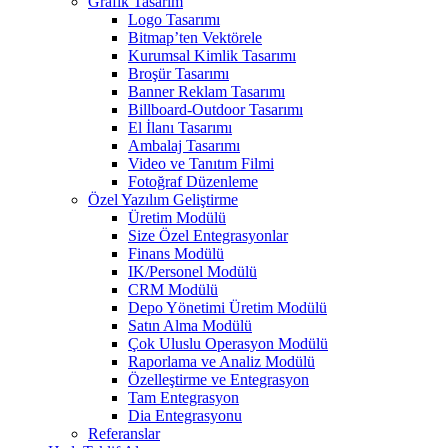
Grafik Tasarım
Logo Tasarımı
Bitmap’ten Vektörele
Kurumsal Kimlik Tasarımı
Broşür Tasarımı
Banner Reklam Tasarımı
Billboard-Outdoor Tasarımı
El İlanı Tasarımı
Ambalaj Tasarımı
Video ve Tanıtım Filmi
Fotoğraf Düzenleme
Özel Yazılım Geliştirme
Üretim Modülü
Size Özel Entegrasyonlar
Finans Modülü
IK/Personel Modülü
CRM Modülü
Depo Yönetimi Üretim Modülü
Satın Alma Modülü
Çok Uluslu Operasyon Modülü
Raporlama ve Analiz Modülü
Özelleştirme ve Entegrasyon
Tam Entegrasyon
Dia Entegrasyonu
Referanslar