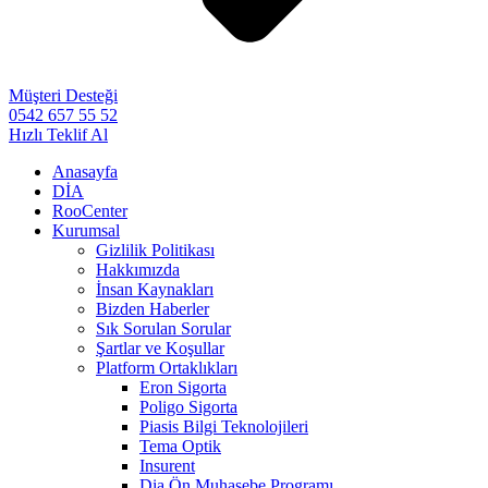
Müşteri Desteği
0542 657 55 52
Hızlı Teklif Al
Anasayfa
DİA
RooCenter
Kurumsal
Gizlilik Politikası
Hakkımızda
İnsan Kaynakları
Bizden Haberler
Sık Sorulan Sorular
Şartlar ve Koşullar
Platform Ortaklıkları
Eron Sigorta
Poligo Sigorta
Piasis Bilgi Teknolojileri
Tema Optik
Insurent
Dia Ön Muhasebe Programı