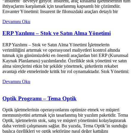
“Insurent” devreye giriyor. Insurent, araç kiralama işletmelerinin tüm
ihtiyaçlarını karşılamak için tasarlanmış kapsamlı bir çözümdür.
Envanter Yönetimi: Insurent ile filonuzdaki araçları detaylı bir
Devamını Oku
ERP Yazılımı – Stok ve Satın Alma Yönetimi
ERP Yazılımı – Stok ve Satın Alma Yönetimi İşletmelerin
verimliliğini artırmak ve operasyonel maliyetleri kontrol altında
tutmak için günümüzdeki en önemli araçlardan biri ERP (Kurumsal
Kaynak Planlaması) yazılımlarıdır. Özellikle stok yönetimi ve satın
alma süreçlerini etkin bir şekilde yönetmek, şirketlerin rekabet
avantajı elde etmelerinde kritik bir rol oynamaktadır. Stok Yönetimi:
Devamını Oku
Optik Programı – Tema Optik
Optik işletmelerinin operasyonlarını optimize etmek ve müşteri
memnuniyetini artırmak için tasarlanmış bir yazılım paketidir. Tema
Optik, işletmelerin stok, satış ve müşteri yönetimini kolaylaştırarak
daha verimli çalışmasını sağlar. Bu yazıda, Tema Optik’in sunduğu
başlıca özellikleri ve optik sektörüne nasıl değer kattığını