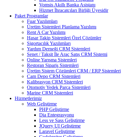
Vomsis Akıllı Banka Asistanı
Hizmet İhracatçıları Birliği Üyesidir
Paket Programlar
Fuar Yazılımları
Üretim Sistemleri Planlama Yazılımı
Rent A Car Yazılımı
Hasar Takip Sistemleri Özel Çözümler
Sigortacılık Yazılımları
Yardım Derneği CRM Sistemleri
Senet / Taksit İle Araç Satış CRM Sistemi
Online Yarışma Sistemleri
Restoran Sipariş Sistemleri
Üretim Sistem Çözümleri CRM / ERP Sistemleri
Cam Depo CRM Sistemleri
Kalibrasyon CRM Sistemleri
Otomotiv Yedek Parça Sistemleri
Marine CRM Sistemleri
Hizmetlerimiz
Web Geliştirme
PHP Geliştirme
Dia Entegrasyonu
Less ve Sass Geliştirme
JQuery UI Geliştirme
Laravel Geliştirme
Codelgniter Geliştirme