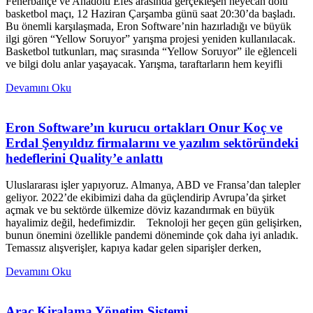
Fenerbahçe ve Anadolu Efes arasında gerçekleşen heyecan dolu
basketbol maçı, 12 Haziran Çarşamba günü saat 20:30’da başladı.
Bu önemli karşılaşmada, Eron Software’nin hazırladığı ve büyük
ilgi gören “Yellow Soruyor” yarışma projesi yeniden kullanılacak.
Basketbol tutkunları, maç sırasında “Yellow Soruyor” ile eğlenceli
ve bilgi dolu anlar yaşayacak. Yarışma, taraftarların hem keyifli
Devamını Oku
Eron Software’ın kurucu ortakları Onur Koç ve
Erdal Şenyıldız firmalarını ve yazılım sektöründeki
hedeflerini Quality’e anlattı
Uluslararası işler yapıyoruz. Almanya, ABD ve Fransa’dan talepler
geliyor. 2022’de ekibimizi daha da güçlendirip Avrupa’da şirket
açmak ve bu sektörde ülkemize döviz kazandırmak en büyük
hayalimiz değil, hedefimizdir. Teknoloji her geçen gün gelişirken,
bunun önemini özellikle pandemi döneminde çok daha iyi anladık.
Temassız alışverişler, kapıya kadar gelen siparişler derken,
Devamını Oku
Araç Kiralama Yönetim Sistemi