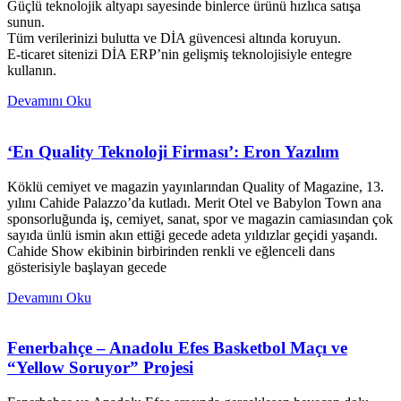
Güçlü teknolojik altyapı sayesinde binlerce ürünü hızlıca satışa
sunun.
Tüm verilerinizi bulutta ve DİA güvencesi altında koruyun.
E-ticaret sitenizi DİA ERP’nin gelişmiş teknolojisiyle entegre
kullanın.
Devamını Oku
‘En Quality Teknoloji Firması’: Eron Yazılım
Köklü cemiyet ve magazin yayınlarından Quality of Magazine, 13.
yılını Cahide Palazzo’da kutladı. Merit Otel ve Babylon Town ana
sponsorluğunda iş, cemiyet, sanat, spor ve magazin camiasından çok
sayıda ünlü ismin akın ettiği gecede adeta yıldızlar geçidi yaşandı.
Cahide Show ekibinin birbirinden renkli ve eğlenceli dans
gösterisiyle başlayan gecede
Devamını Oku
Fenerbahçe – Anadolu Efes Basketbol Maçı ve
“Yellow Soruyor” Projesi