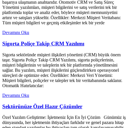
başarıya ulaşmanın anahtarıdır. Otomotiv CRM ve Satış Süreç
Yönetimi yazılımları, müşteri bilgilerini ve satış verilerini tek bir
platformda toplar ve analiz eder, böylece müşteri memnuniyetini
artırır ve satışları yükseltir. Özellikler: Merkezi Müşteri Veritabanı:
Tüm müşteri bilgileri ve geçmiş etkileşimler tek bir yerde
Devamını Oku
Sigorta Poliçe Takip CRM Yazılımı
Sigorta sektöründe müşteri ilişkileri yönetimi (CRM) büyük önem
taşır. Sigorta Poliçe Takip CRM Yazılımı, sigorta poliçelerinin,
müşteri bilgilerinin ve taleplerin tek bir platformda yönetilmesini
sağlar. Bu yazılım, müşteri ilişkilerini güçlendirirken operasyonel
süreçleri de optimize eder. Özellikler: Merkezi Veri Yönetimi:
Müşteri bilgileri, poliçeler ve talepler tek bir veritabanında saklanır.
Otomatik Hatırlatıcılar:
Devamını Oku
Sektörünüze Özel Hazır Çözümler
Özel Yazılım Geliştirme: İşletmeniz İçin En İyi Çözüm Günümüz iş
dünyasında, her işletmenin ihtiyaçları farklıdır ve genel pazara hitap
eden standart yazılımlar bu ihtiyaçları tam olarak karşılayamayabilir.