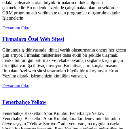
odaklı çalışmakta olan büyük firmaların oldukça ilgisini
çekmektedir. Bu nedenle üzerinde çalışılmakta olan bu sektörde
CRM programı adı verilmekte olan programlar oluşturulmaktadır.
İşletmelerin
Devamını Oku
Firmalara Özel Web Sitesi
Günümüz iş dünyasında, dijital varlık oluşturmanın önemi her geçen
gün artıyor. Firmalar, müşterilere daha etkili bir şekilde ulaşmak,
marka bilinirliğini artırmak ve rekabet avantajı sağlamak için güçlü
bir dijital varlığa ihtiyaç duyuyor. Bu ihtiyaçların karşılanmasında
firmalara özel web sitesi tasarımları büyük bir rol oynuyor. Eron
Yazılım olarak, işletmenizin kimliğini yansıtan,
Devamını Oku
Fenerbahçe Yellow
Fenerbahçe Basketbol Spor Kulübü, Fenerbahçe Yellow |
Fenerbahçe Basketbol Spor Kulübü, taraftar deneyimini bir adım
öteye taşıyan “Yellow Soruyor” adlı yeni yarışma uygulamasıyla
büyük bir başarıya imza attı. Eron Yazılım tarafından geliştirilen bu