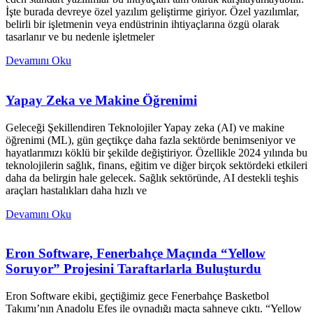
İşte burada devreye özel yazılım geliştirme giriyor. Özel yazılımlar,
belirli bir işletmenin veya endüstrinin ihtiyaçlarına özgü olarak
tasarlanır ve bu nedenle işletmeler
Devamını Oku
Yapay Zeka ve Makine Öğrenimi
Geleceği Şekillendiren Teknolojiler Yapay zeka (AI) ve makine
öğrenimi (ML), gün geçtikçe daha fazla sektörde benimseniyor ve
hayatlarımızı köklü bir şekilde değiştiriyor. Özellikle 2024 yılında bu
teknolojilerin sağlık, finans, eğitim ve diğer birçok sektördeki etkileri
daha da belirgin hale gelecek. Sağlık sektöründe, AI destekli teşhis
araçları hastalıkları daha hızlı ve
Devamını Oku
Eron Software, Fenerbahçe Maçında “Yellow
Soruyor” Projesini Taraftarlarla Buluşturdu
Eron Software ekibi, geçtiğimiz gece Fenerbahçe Basketbol
Takımı’nın Anadolu Efes ile oynadığı maçta sahneye çıktı. “Yellow