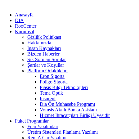
Anasayfa
DİA
RooCenter
Kurumsal
Gizlilik Politikası
Hakkımızda
İnsan Kaynakları
Bizden Haberler
Sık Sorulan Sorular
Şartlar ve Koşullar
Platform Ortaklıkları
Eron Sigorta
Poligo Sigorta
Piasis Bilgi Teknolojileri
Tema Optik
Insurent
Dia Ön Muhasebe Programı
Vomsis Akıllı Banka Asistanı
Hizmet İhracatçıları Birliği Üyesidir
Paket Programlar
Fuar Yazılımları
Üretim Sistemleri Planlama Yazılımı
Rent A Car Yazılımı