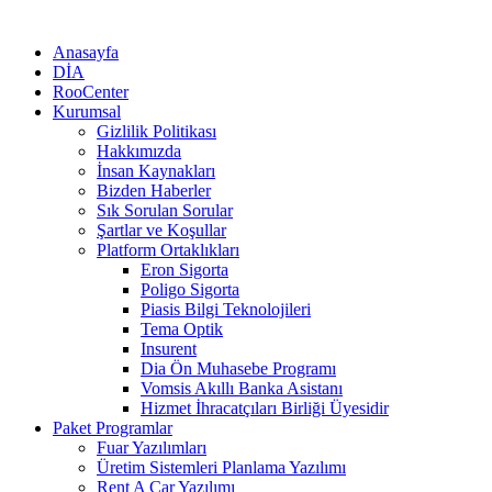
Anasayfa
DİA
RooCenter
Kurumsal
Gizlilik Politikası
Hakkımızda
İnsan Kaynakları
Bizden Haberler
Sık Sorulan Sorular
Şartlar ve Koşullar
Platform Ortaklıkları
Eron Sigorta
Poligo Sigorta
Piasis Bilgi Teknolojileri
Tema Optik
Insurent
Dia Ön Muhasebe Programı
Vomsis Akıllı Banka Asistanı
Hizmet İhracatçıları Birliği Üyesidir
Paket Programlar
Fuar Yazılımları
Üretim Sistemleri Planlama Yazılımı
Rent A Car Yazılımı