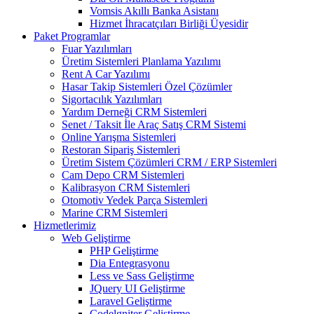
Vomsis Akıllı Banka Asistanı
Hizmet İhracatçıları Birliği Üyesidir
Paket Programlar
Fuar Yazılımları
Üretim Sistemleri Planlama Yazılımı
Rent A Car Yazılımı
Hasar Takip Sistemleri Özel Çözümler
Sigortacılık Yazılımları
Yardım Derneği CRM Sistemleri
Senet / Taksit İle Araç Satış CRM Sistemi
Online Yarışma Sistemleri
Restoran Sipariş Sistemleri
Üretim Sistem Çözümleri CRM / ERP Sistemleri
Cam Depo CRM Sistemleri
Kalibrasyon CRM Sistemleri
Otomotiv Yedek Parça Sistemleri
Marine CRM Sistemleri
Hizmetlerimiz
Web Geliştirme
PHP Geliştirme
Dia Entegrasyonu
Less ve Sass Geliştirme
JQuery UI Geliştirme
Laravel Geliştirme
Codelgniter Geliştirme