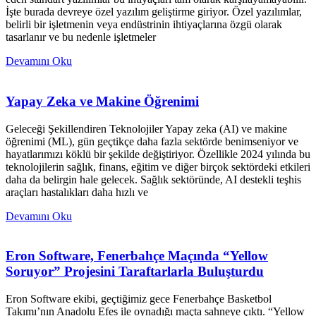
İşte burada devreye özel yazılım geliştirme giriyor. Özel yazılımlar,
belirli bir işletmenin veya endüstrinin ihtiyaçlarına özgü olarak
tasarlanır ve bu nedenle işletmeler
Devamını Oku
Yapay Zeka ve Makine Öğrenimi
Geleceği Şekillendiren Teknolojiler Yapay zeka (AI) ve makine
öğrenimi (ML), gün geçtikçe daha fazla sektörde benimseniyor ve
hayatlarımızı köklü bir şekilde değiştiriyor. Özellikle 2024 yılında bu
teknolojilerin sağlık, finans, eğitim ve diğer birçok sektördeki etkileri
daha da belirgin hale gelecek. Sağlık sektöründe, AI destekli teşhis
araçları hastalıkları daha hızlı ve
Devamını Oku
Eron Software, Fenerbahçe Maçında “Yellow
Soruyor” Projesini Taraftarlarla Buluşturdu
Eron Software ekibi, geçtiğimiz gece Fenerbahçe Basketbol
Takımı’nın Anadolu Efes ile oynadığı maçta sahneye çıktı. “Yellow