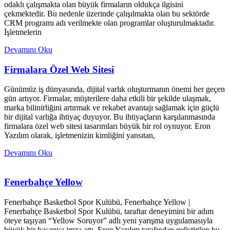
odaklı çalışmakta olan büyük firmaların oldukça ilgisini
çekmektedir. Bu nedenle üzerinde çalışılmakta olan bu sektörde
CRM programı adı verilmekte olan programlar oluşturulmaktadır.
İşletmelerin
Devamını Oku
Firmalara Özel Web Sitesi
Günümüz iş dünyasında, dijital varlık oluşturmanın önemi her geçen
gün artıyor. Firmalar, müşterilere daha etkili bir şekilde ulaşmak,
marka bilinirliğini artırmak ve rekabet avantajı sağlamak için güçlü
bir dijital varlığa ihtiyaç duyuyor. Bu ihtiyaçların karşılanmasında
firmalara özel web sitesi tasarımları büyük bir rol oynuyor. Eron
Yazılım olarak, işletmenizin kimliğini yansıtan,
Devamını Oku
Fenerbahçe Yellow
Fenerbahçe Basketbol Spor Kulübü, Fenerbahçe Yellow |
Fenerbahçe Basketbol Spor Kulübü, taraftar deneyimini bir adım
öteye taşıyan “Yellow Soruyor” adlı yeni yarışma uygulamasıyla
büyük bir başarıya imza attı. Eron Yazılım tarafından geliştirilen bu