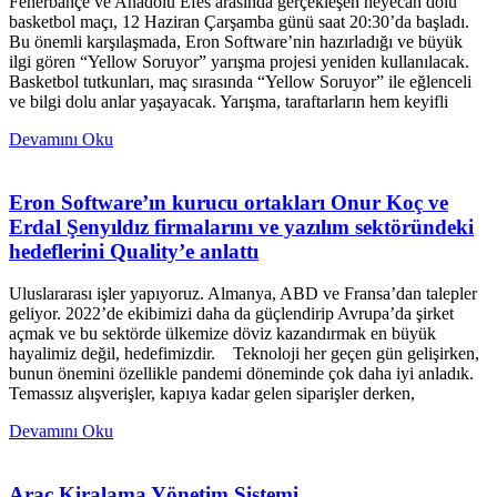
Fenerbahçe ve Anadolu Efes arasında gerçekleşen heyecan dolu
basketbol maçı, 12 Haziran Çarşamba günü saat 20:30’da başladı.
Bu önemli karşılaşmada, Eron Software’nin hazırladığı ve büyük
ilgi gören “Yellow Soruyor” yarışma projesi yeniden kullanılacak.
Basketbol tutkunları, maç sırasında “Yellow Soruyor” ile eğlenceli
ve bilgi dolu anlar yaşayacak. Yarışma, taraftarların hem keyifli
Devamını Oku
Eron Software’ın kurucu ortakları Onur Koç ve
Erdal Şenyıldız firmalarını ve yazılım sektöründeki
hedeflerini Quality’e anlattı
Uluslararası işler yapıyoruz. Almanya, ABD ve Fransa’dan talepler
geliyor. 2022’de ekibimizi daha da güçlendirip Avrupa’da şirket
açmak ve bu sektörde ülkemize döviz kazandırmak en büyük
hayalimiz değil, hedefimizdir. Teknoloji her geçen gün gelişirken,
bunun önemini özellikle pandemi döneminde çok daha iyi anladık.
Temassız alışverişler, kapıya kadar gelen siparişler derken,
Devamını Oku
Araç Kiralama Yönetim Sistemi