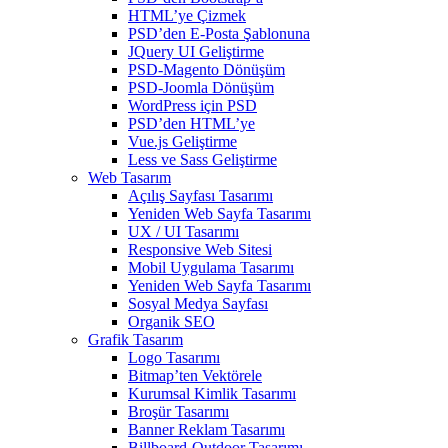
HTML’ye Çizmek
PSD’den E-Posta Şablonuna
JQuery UI Geliştirme
PSD-Magento Dönüşüm
PSD-Joomla Dönüşüm
WordPress için PSD
PSD’den HTML’ye
Vue.js Geliştirme
Less ve Sass Geliştirme
Web Tasarım
Açılış Sayfası Tasarımı
Yeniden Web Sayfa Tasarımı
UX / UI Tasarımı
Responsive Web Sitesi
Mobil Uygulama Tasarımı
Yeniden Web Sayfa Tasarımı
Sosyal Medya Sayfası
Organik SEO
Grafik Tasarım
Logo Tasarımı
Bitmap’ten Vektörele
Kurumsal Kimlik Tasarımı
Broşür Tasarımı
Banner Reklam Tasarımı
Billboard-Outdoor Tasarımı