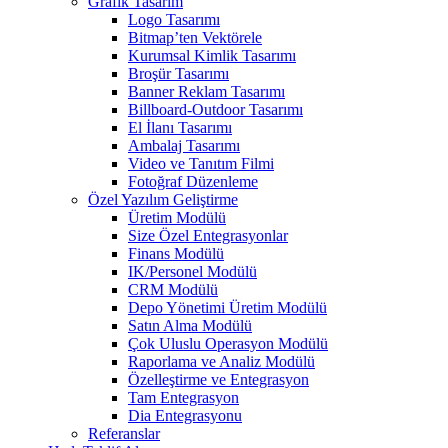
Grafik Tasarım
Logo Tasarımı
Bitmap’ten Vektörele
Kurumsal Kimlik Tasarımı
Broşür Tasarımı
Banner Reklam Tasarımı
Billboard-Outdoor Tasarımı
El İlanı Tasarımı
Ambalaj Tasarımı
Video ve Tanıtım Filmi
Fotoğraf Düzenleme
Özel Yazılım Geliştirme
Üretim Modülü
Size Özel Entegrasyonlar
Finans Modülü
IK/Personel Modülü
CRM Modülü
Depo Yönetimi Üretim Modülü
Satın Alma Modülü
Çok Uluslu Operasyon Modülü
Raporlama ve Analiz Modülü
Özelleştirme ve Entegrasyon
Tam Entegrasyon
Dia Entegrasyonu
Referanslar