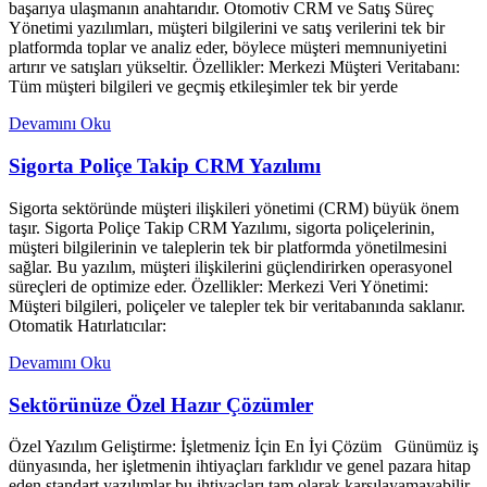
başarıya ulaşmanın anahtarıdır. Otomotiv CRM ve Satış Süreç
Yönetimi yazılımları, müşteri bilgilerini ve satış verilerini tek bir
platformda toplar ve analiz eder, böylece müşteri memnuniyetini
artırır ve satışları yükseltir. Özellikler: Merkezi Müşteri Veritabanı:
Tüm müşteri bilgileri ve geçmiş etkileşimler tek bir yerde
Devamını Oku
Sigorta Poliçe Takip CRM Yazılımı
Sigorta sektöründe müşteri ilişkileri yönetimi (CRM) büyük önem
taşır. Sigorta Poliçe Takip CRM Yazılımı, sigorta poliçelerinin,
müşteri bilgilerinin ve taleplerin tek bir platformda yönetilmesini
sağlar. Bu yazılım, müşteri ilişkilerini güçlendirirken operasyonel
süreçleri de optimize eder. Özellikler: Merkezi Veri Yönetimi:
Müşteri bilgileri, poliçeler ve talepler tek bir veritabanında saklanır.
Otomatik Hatırlatıcılar:
Devamını Oku
Sektörünüze Özel Hazır Çözümler
Özel Yazılım Geliştirme: İşletmeniz İçin En İyi Çözüm Günümüz iş
dünyasında, her işletmenin ihtiyaçları farklıdır ve genel pazara hitap
eden standart yazılımlar bu ihtiyaçları tam olarak karşılayamayabilir.