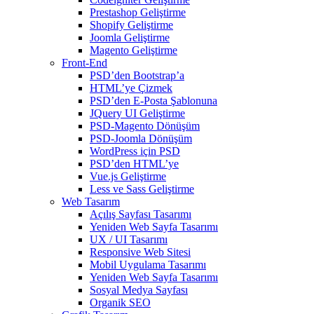
Prestashop Geliştirme
Shopify Geliştirme
Joomla Geliştirme
Magento Geliştirme
Front-End
PSD’den Bootstrap’a
HTML’ye Çizmek
PSD’den E-Posta Şablonuna
JQuery UI Geliştirme
PSD-Magento Dönüşüm
PSD-Joomla Dönüşüm
WordPress için PSD
PSD’den HTML’ye
Vue.js Geliştirme
Less ve Sass Geliştirme
Web Tasarım
Açılış Sayfası Tasarımı
Yeniden Web Sayfa Tasarımı
UX / UI Tasarımı
Responsive Web Sitesi
Mobil Uygulama Tasarımı
Yeniden Web Sayfa Tasarımı
Sosyal Medya Sayfası
Organik SEO