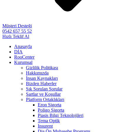
Müşteri Desteği
0542 657 55 52
Hızlı Teklif Al
Anasayfa
DİA
RooCenter
Kurumsal
Gizlilik Politikası
Hakkımızda
İnsan Kaynakları
Bizden Haberler
Sık Sorulan Sorular
Şartlar ve Koşullar
Platform Ortaklıkları
Eron Sigorta
Poligo Sigorta
Piasis Bilgi Teknolojileri
Tema Optik
Insurent
Dia Ön Muhasebe Programı