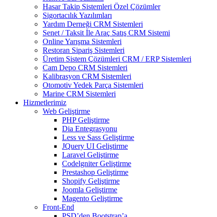
Hasar Takip Sistemleri Özel Çözümler
Sigortacılık Yazılımları
Yardım Derneği CRM Sistemleri
Senet / Taksit İle Araç Satış CRM Sistemi
Online Yarışma Sistemleri
Restoran Sipariş Sistemleri
Üretim Sistem Çözümleri CRM / ERP Sistemleri
Cam Depo CRM Sistemleri
Kalibrasyon CRM Sistemleri
Otomotiv Yedek Parça Sistemleri
Marine CRM Sistemleri
Hizmetlerimiz
Web Geliştirme
PHP Geliştirme
Dia Entegrasyonu
Less ve Sass Geliştirme
JQuery UI Geliştirme
Laravel Geliştirme
Codelgniter Geliştirme
Prestashop Geliştirme
Shopify Geliştirme
Joomla Geliştirme
Magento Geliştirme
Front-End
PSD’den Bootstrap’a