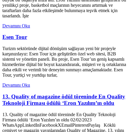
yenilikçi proje, basketbol maçlarının heyecanını artırmak ve
taraftarları daha fazla etkileşimde bulunmaya teşvik etmek için
tasarlandı. İşte
Devamını Oku
Esen Tour
Turizm sektöründe dijital dönüşüm sağlayan yeni bir projeyle
karşınızdayız: Esen Tour için geliştirilen özel web sitesi, B2B
sistemi ve yönetim paneli. Bu proje, Esen Tour’un geniş kapsamlı
hizmetlerine dijital bir boyut kazandırarak, müşteri ve iş ortaklarına
daha etkili ve verimli bir deneyim sunmayı amaçlamaktadır. Esen
Tour, yurtiçi ve yurtdışı turlar,
Devamını Oku
13. Quality of magazine ödül töreninde En Quality
Teknoloji Firması ödülü ‘Eron Yazılım’ın oldu
13. Quality of magazine ödül töreninde En Quality Teknoloji
Firması ödülü ‘Eron Yazılım’ın oldu 02/02/2023
WhatsAppLinkedInFacebookXEmailPinterestPaylaş Köklü
cemiyet ve magazin yayınlarından Quality of Magazine, 13. yılını