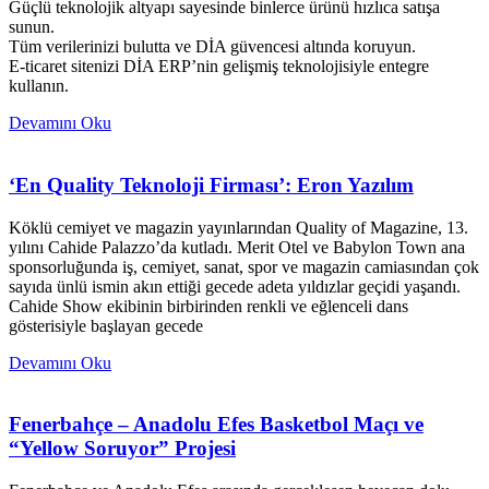
Güçlü teknolojik altyapı sayesinde binlerce ürünü hızlıca satışa
sunun.
Tüm verilerinizi bulutta ve DİA güvencesi altında koruyun.
E-ticaret sitenizi DİA ERP’nin gelişmiş teknolojisiyle entegre
kullanın.
Devamını Oku
‘En Quality Teknoloji Firması’: Eron Yazılım
Köklü cemiyet ve magazin yayınlarından Quality of Magazine, 13.
yılını Cahide Palazzo’da kutladı. Merit Otel ve Babylon Town ana
sponsorluğunda iş, cemiyet, sanat, spor ve magazin camiasından çok
sayıda ünlü ismin akın ettiği gecede adeta yıldızlar geçidi yaşandı.
Cahide Show ekibinin birbirinden renkli ve eğlenceli dans
gösterisiyle başlayan gecede
Devamını Oku
Fenerbahçe – Anadolu Efes Basketbol Maçı ve
“Yellow Soruyor” Projesi