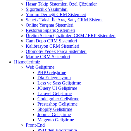
Hasar Takip Sistemleri Özel Çözümler
Sigortacılık Yazılımları
Yardım Derneği CRM Sistemleri
Senet / Taksit İle Araç Satış CRM Sistemi
Online Yarışma Sistemleri
Restoran Sipariş Sistemleri
Üretim Sistem Çözümleri CRM / ERP Sistemleri
Cam Depo CRM Sistemleri
Kalibrasyon CRM Sistemleri
Otomotiv Yedek Parça Sistemleri
Marine CRM Sistemleri
Hizmetlerimiz
Web Geliştirme
PHP Geliştirme
Dia Entegrasyonu
Less ve Sass Geliştirme
JQuery UI Geliştirme
Laravel Geliştirme
Codelgniter Geliştirme
Prestashop Geliştirme
Shopify Geliştirme
Joomla Geliştirme
Magento Geliştirme
Front-End
PSD’den Bootstrap’a