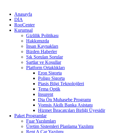
Anasayfa
DİA
RooCenter
Kurumsal
Gizlilik Politikası
Hakkımızda
İnsan Kaynakları
Bizden Haberler
Sık Sorulan Sorular
Şartlar ve Koşullar
Platform Ortaklıkları
Eron Sigorta
Poligo Sigorta
Piasis Bilgi Teknolojileri
Tema Optik
Insurent
Dia Ön Muhasebe Programı
Vomsis Akıllı Banka Asistanı
Hizmet İhracatçıları Birliği Üyesidir
Paket Programlar
Fuar Yazılımları
Üretim Sistemleri Planlama Yazılımı
Rent A Car Yazılımı