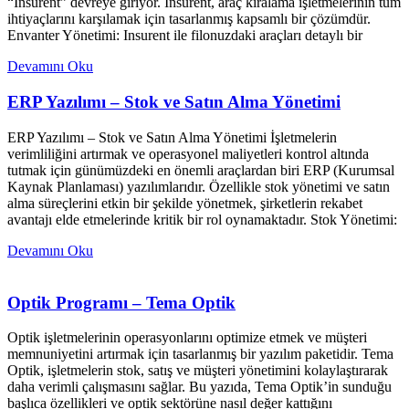
“Insurent” devreye giriyor. Insurent, araç kiralama işletmelerinin tüm
ihtiyaçlarını karşılamak için tasarlanmış kapsamlı bir çözümdür.
Envanter Yönetimi: Insurent ile filonuzdaki araçları detaylı bir
Devamını Oku
ERP Yazılımı – Stok ve Satın Alma Yönetimi
ERP Yazılımı – Stok ve Satın Alma Yönetimi İşletmelerin
verimliliğini artırmak ve operasyonel maliyetleri kontrol altında
tutmak için günümüzdeki en önemli araçlardan biri ERP (Kurumsal
Kaynak Planlaması) yazılımlarıdır. Özellikle stok yönetimi ve satın
alma süreçlerini etkin bir şekilde yönetmek, şirketlerin rekabet
avantajı elde etmelerinde kritik bir rol oynamaktadır. Stok Yönetimi:
Devamını Oku
Optik Programı – Tema Optik
Optik işletmelerinin operasyonlarını optimize etmek ve müşteri
memnuniyetini artırmak için tasarlanmış bir yazılım paketidir. Tema
Optik, işletmelerin stok, satış ve müşteri yönetimini kolaylaştırarak
daha verimli çalışmasını sağlar. Bu yazıda, Tema Optik’in sunduğu
başlıca özellikleri ve optik sektörüne nasıl değer kattığını