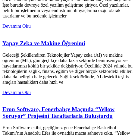
İşte burada devreye özel yazılım geliştirme giriyor. Özel yazılımlar,
belirli bir işletmenin veya endüstrinin ihtiyaçlarına özgü olarak
tasarlanır ve bu nedenle işletmeler
Devamını Oku
Yapay Zeka ve Makine Öğrenimi
Geleceği Şekillendiren Teknolojiler Yapay zeka (AI) ve makine
öğrenimi (ML), gün geçtikçe daha fazla sektörde benimseniyor ve
hayatlarımızı köklü bir şekilde değiştiriyor. Özellikle 2024 yılında bu
teknolojilerin sağlık, finans, eğitim ve diğer birçok sektördeki etkileri
daha da belirgin hale gelecek. Sağlık sektöründe, AI destekli teşhis
araçları hastalıkları daha hızlı ve
Devamını Oku
Eron Software, Fenerbahçe Maçında “Yellow
Soruyor” Projesini Taraftarlarla Buluşturdu
Eron Software ekibi, geçtiğimiz gece Fenerbahçe Basketbol
Takımı’nın Anadolu Efes ile oynadığı maçta sahneye çıktı. “Yellow