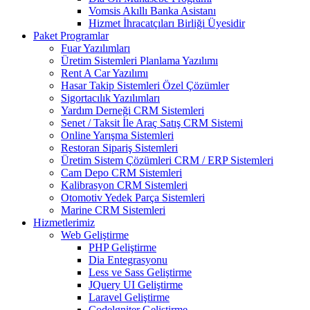
Vomsis Akıllı Banka Asistanı
Hizmet İhracatçıları Birliği Üyesidir
Paket Programlar
Fuar Yazılımları
Üretim Sistemleri Planlama Yazılımı
Rent A Car Yazılımı
Hasar Takip Sistemleri Özel Çözümler
Sigortacılık Yazılımları
Yardım Derneği CRM Sistemleri
Senet / Taksit İle Araç Satış CRM Sistemi
Online Yarışma Sistemleri
Restoran Sipariş Sistemleri
Üretim Sistem Çözümleri CRM / ERP Sistemleri
Cam Depo CRM Sistemleri
Kalibrasyon CRM Sistemleri
Otomotiv Yedek Parça Sistemleri
Marine CRM Sistemleri
Hizmetlerimiz
Web Geliştirme
PHP Geliştirme
Dia Entegrasyonu
Less ve Sass Geliştirme
JQuery UI Geliştirme
Laravel Geliştirme
Codelgniter Geliştirme