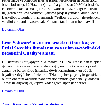
Fenerbahçe ve Anadolu Efes arasında gerçekleşen heyecan dolu
basketbol maçı, 12 Haziran Çarşamba günü saat 20:30’da başladı.
Bu önemli karşılaşmada, Eron Software’nin hazırladığı ve büyük
ilgi gören “Yellow Soruyor” yarışma projesi yeniden kullanılacak.
Basketbol tutkunları, maç sırasında “Yellow Soruyor” ile eğlenceli
ve bilgi dolu anlar yaşayacak. Yarışma, taraftarların hem keyifli
Devamını Oku
Eron Software’ın kurucu ortakları Onur Koç ve
Erdal Şenyıldız firmalarını ve yazılım sektöründeki
hedeflerini Quality’e anlattı
Uluslararası işler yapıyoruz. Almanya, ABD ve Fransa’dan talepler
geliyor. 2022’de ekibimizi daha da güçlendirip Avrupa’da şirket
açmak ve bu sektörde ülkemize döviz kazandırmak en büyük
hayalimiz değil, hedefimizdir. Teknoloji her geçen gün gelişirken,
bunun önemini özellikle pandemi döneminde çok daha iyi anladık.
Temassız alışverişler, kapıya kadar gelen siparişler derken,
Devamını Oku
Araç Kiralama Yönetim Sistemi