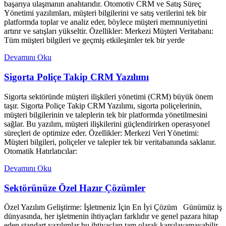
başarıya ulaşmanın anahtarıdır. Otomotiv CRM ve Satış Süreç
Yönetimi yazılımları, müşteri bilgilerini ve satış verilerini tek bir
platformda toplar ve analiz eder, böylece müşteri memnuniyetini
artırır ve satışları yükseltir. Özellikler: Merkezi Müşteri Veritabanı:
Tüm müşteri bilgileri ve geçmiş etkileşimler tek bir yerde
Devamını Oku
Sigorta Poliçe Takip CRM Yazılımı
Sigorta sektöründe müşteri ilişkileri yönetimi (CRM) büyük önem
taşır. Sigorta Poliçe Takip CRM Yazılımı, sigorta poliçelerinin,
müşteri bilgilerinin ve taleplerin tek bir platformda yönetilmesini
sağlar. Bu yazılım, müşteri ilişkilerini güçlendirirken operasyonel
süreçleri de optimize eder. Özellikler: Merkezi Veri Yönetimi:
Müşteri bilgileri, poliçeler ve talepler tek bir veritabanında saklanır.
Otomatik Hatırlatıcılar:
Devamını Oku
Sektörünüze Özel Hazır Çözümler
Özel Yazılım Geliştirme: İşletmeniz İçin En İyi Çözüm Günümüz iş
dünyasında, her işletmenin ihtiyaçları farklıdır ve genel pazara hitap
eden standart yazılımlar bu ihtiyaçları tam olarak karşılayamayabilir.