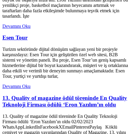
yenilikçi proje, basketbol maçlarının heyecanını artırmak ve
taraftarları daha fazla etkileşimde bulunmaya teşvik etmek için
tasarlandı. İşte
Devamını Oku
Esen Tour
Turizm sektöründe dijital dönüşüm sağlayan yeni bir projeyle
karşınızdayız: Esen Tour için geliştirilen özel web sitesi, B2B
sistemi ve yönetim paneli. Bu proje, Esen Tour’un geniş kapsamlı
hizmetlerine dijital bir boyut kazandırarak, müşteri ve iş ortaklarına
daha etkili ve verimli bir deneyim sunmayı amaçlamaktadır. Esen
Tour, yurtiçi ve yurtdışı turlar,
Devamını Oku
13. Quality of magazine ödül töreninde En Quality
Teknoloji Firması ödülü ‘Eron Yazılım’ın oldu
13. Quality of magazine ödül töreninde En Quality Teknoloji
Firması ödülü ‘Eron Yazılım’ın oldu 02/02/2023
WhatsAppLinkedInFacebookXEmailPinterestPaylaş Köklü
cemiyet ve magazin yayınlarından Quality of Magazine, 13. yılını