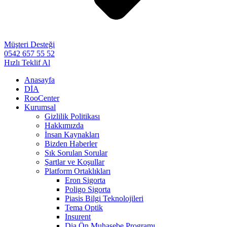
Müşteri Desteği
0542 657 55 52
Hızlı Teklif Al
Anasayfa
DİA
RooCenter
Kurumsal
Gizlilik Politikası
Hakkımızda
İnsan Kaynakları
Bizden Haberler
Sık Sorulan Sorular
Şartlar ve Koşullar
Platform Ortaklıkları
Eron Sigorta
Poligo Sigorta
Piasis Bilgi Teknolojileri
Tema Optik
Insurent
Dia Ön Muhasebe Programı