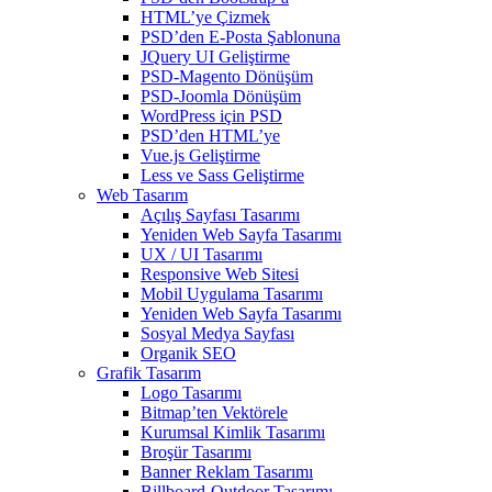
HTML’ye Çizmek
PSD’den E-Posta Şablonuna
JQuery UI Geliştirme
PSD-Magento Dönüşüm
PSD-Joomla Dönüşüm
WordPress için PSD
PSD’den HTML’ye
Vue.js Geliştirme
Less ve Sass Geliştirme
Web Tasarım
Açılış Sayfası Tasarımı
Yeniden Web Sayfa Tasarımı
UX / UI Tasarımı
Responsive Web Sitesi
Mobil Uygulama Tasarımı
Yeniden Web Sayfa Tasarımı
Sosyal Medya Sayfası
Organik SEO
Grafik Tasarım
Logo Tasarımı
Bitmap’ten Vektörele
Kurumsal Kimlik Tasarımı
Broşür Tasarımı
Banner Reklam Tasarımı
Billboard-Outdoor Tasarımı