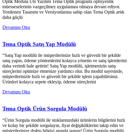
Optik Medula Üts Yazılım Tema Optik programı optisyenlik
müesseselerinin vazgeçilmez uygulaması olmaya devam ediyor.
Yenilenen Tasarımı ve Versiyonlarına sahip olan Tema Optik artık
daha güçlü
Devamını Oku
Tema Optik Satış Yap Modülü
“Satış Yap modülü ile müşterilerinize hızlı ve güvenli bir şekilde
satış yapın, ödeme yöntemlerini kolayca yönetin ve satış işlemlerini
daha verimli hale getirin! Satış Yap modülü, işletmenizin satış
süreçlerini optimize etmenize yardımcı olur. Bu modül sayesinde,
müşterilerinizle hızlı ve güvenli bir şekilde işlem yapabilirsiniz.
Ürünleri kolayca sepete ekleyip, ödeme süreçlerini
Devamını Oku
Tema Optik Ürün Sorgula Modülü
“Ürün Sorgula modülü ile stoklarınızdaki ürünlerin bilgilerini hızlı
ve kolay bir şekilde sorgulayın, fiyat değişikliklerini takip edin ve
müşterilerinize doğru bilgiyi anında sunun! Ürün Sorgula modülü,