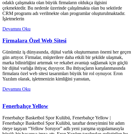
odaklı çalışmakta olan büyük firmaların oldukça ilgisini
çekmektedir. Bu nedenle üzerinde çalışılmakta olan bu sektörde
CRM programı adı verilmekte olan programlar oluşturulmaktadır.
İşletmelerin
Devamını Oku
Firmalara Özel Web Sitesi
Günümüz iş dünyasında, dijital varlık oluşturmanın önemi her geçen
gün artıyor. Firmalar, müşterilere daha etkili bir şekilde ulaşmak,
marka bilinirliğini artırmak ve rekabet avantajı sağlamak için güçlü
bir dijital varlığa ihtiyaç duyuyor. Bu ihtiyaçların karşılanmasında
firmalara özel web sitesi tasarımları büyük bir rol oynuyor. Eron
Yazılım olarak, işletmenizin kimliğini yansıtan,
Devamını Oku
Fenerbahçe Yellow
Fenerbahçe Basketbol Spor Kulübü, Fenerbahçe Yellow |
Fenerbahçe Basketbol Spor Kulübü, taraftar deneyimini bir adım
öteye taşıyan “Yellow Soruyor” adlı yeni yarışma uygulamasıyla
büyük bir başarıya imza attı. Eron Yazılım tarafından geliştirilen bu