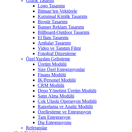
Grafik Tasarım
Logo Tasarımı
Bitmap’ten Vektörele
Kurumsal Kimlik Tasarımı
Broşür Tasarımı
Banner Reklam Tasarımı
Billboard-Outdoor Tasarımı
El İlanı Tasarımı
Ambalaj Tasarımı
Video ve Tanıtım Filmi
Fotoğraf Düzenleme
Özel Yazılım Geliştirme
Üretim Modülü
Size Özel Entegrasyonlar
Finans Modülü
IK/Personel Modülü
CRM Modülü
Depo Yönetimi Üretim Modülü
Satın Alma Modülü
Çok Uluslu Operasyon Modülü
Raporlama ve Analiz Modülü
Özelleştirme ve Entegrasyon
Tam Entegrasyon
Dia Entegrasyonu
Referanslar