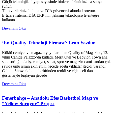
Güçlü teknolojik altyapı sayesinde binlerce ürünü hızlıca satışa
sunun.
Tüm verilerinizi bulutta ve DİA güvencesi altında koruyun.
E-ticaret sitenizi DİA ERP’nin gelişmiş teknolojisiyle entegre
kullanın.
Devamını Oku
‘En Quality Teknoloji Firması’: Eron Yazılım
Köklü cemiyet ve magazin yayınlarından Quality of Magazine, 13.
yılını Cahide Palazzo’da kutladı. Merit Otel ve Babylon Town ana
sponsorluğunda iş, cemiyet, sanat, spor ve magazin camiasından çok
sayıda ünlü ismin akın ettiği gecede adeta yıldızlar geçidi yaşandı.
Cahide Show ekibinin birbirinden renkli ve eğlenceli dans
gösterisiyle başlayan gecede
Devamını Oku
Fenerbahçe – Anadolu Efes Basketbol Maçı ve
“Yellow Soruyor” Projesi