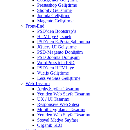
Prestashop Geliştirme
Shopify Geliştirme
Joomla Geliştirme
Magento Geliştirme
Front-End
PSD’den Bootstrap’a
HTML’ye Çizmek
PSD’den E-Posta Şablonuna
JQuery UI Geliştirme
PSD-Magento Dönüşüm
PSD-Joomla Dönüşüm
WordPress için PSD
PSD’den HTML’ye
Vue.js Geliştirme
Less ve Sass Geliştirme
Web Tasarım
Açılış Sayfası Tasarımı
Yeniden Web Sayfa Tasarımı
UX / UI Tasarımı
Responsive Web Sitesi
Mobil Uygulama Tasarımı
Yeniden Web Sayfa Tasarımı
Sosyal Medya Sayfası
Organik SEO