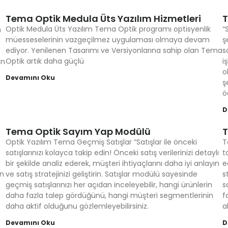
Tema Optik Medula Üts Yazılım Hizmetleri
T
Optik Medula Üts Yazılım Tema Optik programı optisyenlik
“
n
müesseselerinin vazgeçilmez uygulaması olmaya devam
ş
ediyor. Yenilenen Tasarımı ve Versiyonlarına sahip olan Tema
s
Optik artık daha güçlü
i
an
o
Devamını Oku
ş
ö
D
Tema Optik Sayım Yap Modülü
T
Optik Yazılım Tema Geçmiş Satışlar “Satışlar ile önceki
T
satışlarınızı kolayca takip edin! Önceki satış verilerinizi detaylı
t
bir şekilde analiz ederek, müşteri ihtiyaçlarını daha iyi anlayın
e
in
ve satış stratejinizi geliştirin. Satışlar modülü sayesinde
s
geçmiş satışlarınızı her açıdan inceleyebilir, hangi ürünlerin
s
daha fazla talep gördüğünü, hangi müşteri segmentlerinin
f
daha aktif olduğunu gözlemleyebilirsiniz.
a
Devamını Oku
D