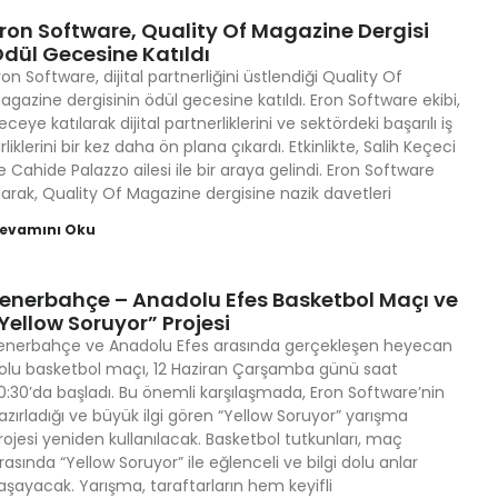
ron Software, Quality Of Magazine Dergisi
dül Gecesine Katıldı
ron Software, dijital partnerliğini üstlendiği Quality Of
agazine dergisinin ödül gecesine katıldı. Eron Software ekibi,
eceye katılarak dijital partnerliklerini ve sektördeki başarılı iş
irliklerini bir kez daha ön plana çıkardı. Etkinlikte, Salih Keçeci
e Cahide Palazzo ailesi ile bir araya gelindi. Eron Software
larak, Quality Of Magazine dergisine nazik davetleri
evamını Oku
enerbahçe – Anadolu Efes Basketbol Maçı ve
Yellow Soruyor” Projesi
enerbahçe ve Anadolu Efes arasında gerçekleşen heyecan
olu basketbol maçı, 12 Haziran Çarşamba günü saat
0:30’da başladı. Bu önemli karşılaşmada, Eron Software’nin
azırladığı ve büyük ilgi gören “Yellow Soruyor” yarışma
rojesi yeniden kullanılacak. Basketbol tutkunları, maç
ırasında “Yellow Soruyor” ile eğlenceli ve bilgi dolu anlar
aşayacak. Yarışma, taraftarların hem keyifli