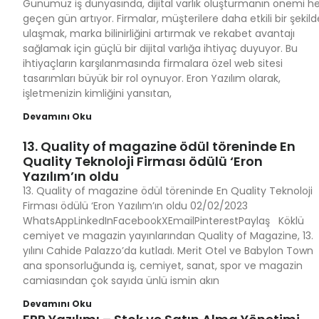
Günümüz iş dünyasında, dijital varlık oluşturmanın önemi he
geçen gün artıyor. Firmalar, müşterilere daha etkili bir şekild
ulaşmak, marka bilinirliğini artırmak ve rekabet avantajı
sağlamak için güçlü bir dijital varlığa ihtiyaç duyuyor. Bu
ihtiyaçların karşılanmasında firmalara özel web sitesi
tasarımları büyük bir rol oynuyor. Eron Yazılım olarak,
işletmenizin kimliğini yansıtan,
Devamını Oku
13. Quality of magazine ödül töreninde En
Quality Teknoloji Firması ödülü ‘Eron
Yazılım’ın oldu
13. Quality of magazine ödül töreninde En Quality Teknoloji
Firması ödülü ‘Eron Yazılım’ın oldu 02/02/2023
WhatsAppLinkedInFacebookXEmailPinterestPaylaş Köklü
cemiyet ve magazin yayınlarından Quality of Magazine, 13.
yılını Cahide Palazzo’da kutladı. Merit Otel ve Babylon Town
ana sponsorluğunda iş, cemiyet, sanat, spor ve magazin
camiasından çok sayıda ünlü ismin akın
Devamını Oku