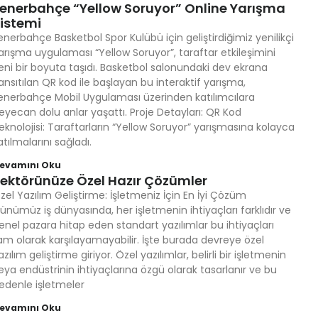
enerbahçe “Yellow Soruyor” Online Yarışma
istemi
enerbahçe Basketbol Spor Kulübü için geliştirdiğimiz yenilikçi
arışma uygulaması “Yellow Soruyor”, taraftar etkileşimini
eni bir boyuta taşıdı. Basketbol salonundaki dev ekrana
ansıtılan QR kod ile başlayan bu interaktif yarışma,
enerbahçe Mobil Uygulaması üzerinden katılımcılara
eyecan dolu anlar yaşattı. Proje Detayları: QR Kod
eknolojisi: Taraftarların “Yellow Soruyor” yarışmasına kolayca
atılmalarını sağladı.
evamını Oku
ektörünüze Özel Hazır Çözümler
zel Yazılım Geliştirme: İşletmeniz İçin En İyi Çözüm
ünümüz iş dünyasında, her işletmenin ihtiyaçları farklıdır ve
enel pazara hitap eden standart yazılımlar bu ihtiyaçları
am olarak karşılayamayabilir. İşte burada devreye özel
azılım geliştirme giriyor. Özel yazılımlar, belirli bir işletmenin
eya endüstrinin ihtiyaçlarına özgü olarak tasarlanır ve bu
edenle işletmeler
evamını Oku