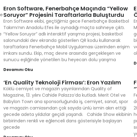
Eron Software, Fenerbahçe Maçında “Yellow
E
Soruyor” Projesini Taraftarlarla Buluşturdu
Ö
ne
Eron Software ekibi, geçtiğimiz gece Fenerbahçe Basketbol
E
Takımı’nın Anadolu Efes ile oynadığı maçta sahneye çıktı.
M
e
“Yellow Soruyor” adlı interaktif yarışma projesi, basketbol
g
.
salonundaki dev ekranda gösterilen QR kodu kullanarak
b
taraftarlara Fenerbahçe Mobil Uygulaması üzerinden erişim
v
imkanı sundu. Ekip, maç devre arasında gerçekleşen ve
o
sunucu eşliğinde yönetilen bu heyecan dolu yarışma
D
Devamını Oku
‘En Quality Teknoloji Firması’: Eron Yazılım
F
“
Köklü cemiyet ve magazin yayınlarından Quality of
Magazine, 13. yılını Cahide Palazzo’da kutladı. Merit Otel ve
F
Babylon Town ana sponsorluğunda iş, cemiyet, sanat, spor
d
ve magazin camiasından çok sayıda ünlü ismin akın ettiği
2
gecede adeta yıldızlar geçidi yaşandı. Cahide Show ekibinin
h
birbirinden renkli ve eğlenceli dans gösterisiyle başlayan
p
gecede
s
y