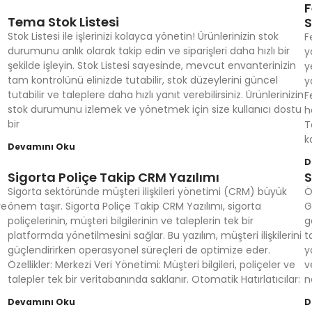
F
Tema Stok Listesi
S
Stok Listesi ile işlerinizi kolayca yönetin! Ürünlerinizin stok
F
durumunu anlık olarak takip edin ve siparişleri daha hızlı bir
y
şekilde işleyin. Stok Listesi sayesinde, mevcut envanterinizin
y
tam kontrolünü elinizde tutabilir, stok düzeylerini güncel
y
tutabilir ve taleplere daha hızlı yanıt verebilirsiniz. Ürünlerinizin
F
stok durumunu izlemek ve yönetmek için size kullanıcı dostu
h
bir
T
k
Devamını Oku
D
Sigorta Poliçe Takip CRM Yazılımı
S
Sigorta sektöründe müşteri ilişkileri yönetimi (CRM) büyük
Ö
ve
önem taşır. Sigorta Poliçe Takip CRM Yazılımı, sigorta
G
poliçelerinin, müşteri bilgilerinin ve taleplerin tek bir
g
platformda yönetilmesini sağlar. Bu yazılım, müşteri ilişkilerini
t
güçlendirirken operasyonel süreçleri de optimize eder.
y
Özellikler: Merkezi Veri Yönetimi: Müşteri bilgileri, poliçeler ve
v
talepler tek bir veritabanında saklanır. Otomatik Hatırlatıcılar:
n
Devamını Oku
D