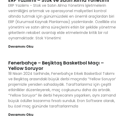
ERP Yazılımı – Stok ve Satın Alma Yönetimi
ERP Yazılımı – Stok ve Satın Alma Yönetimi İşletmelerin
verimliliğini artırmak ve operasyonel maliyetleri kontrol
altında tutmak için günümüzdeki en önemli araçlardan biri
ERP (Kurumsal Kaynak Planlaması) yazılımlarıdır. Özellikle st
yönetimi ve satın alma süreçlerini etkin bir şekilde yönetme
şirketlerin rekabet avantajı elde etmelerinde kritik bir rol
oynamaktadır. Stok Yönetimi:
Devamını Oku
Fenerbahçe – Beşiktaş Basketbol Maçı –
Yellow Soruyor
18 Nisan 2024 tarihinde, Fenerbahçe Erkek Basketbol Takımı
ve Beşiktaş arasındaki büyük derbi maçında “Yellow Soruyor
projemizle yeniden sahadaydık. Taraftarlarımız için çeşitli
etkinlikler düzenleyerek, maç coşkusunu daha da artırdık.
“Yellow Soruyor” ile derbi heyecanını yaşarken, aynı zaman
büyük ödüller kazanma fırsatı sunduk. Eron Software olarak,
bu özel maç gününde taraftarlarımızla
Devamını Oku