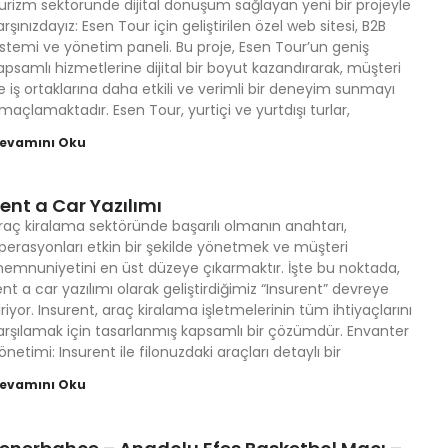
urizm sektöründe dijital dönüşüm sağlayan yeni bir projeyle
arşınızdayız: Esen Tour için geliştirilen özel web sitesi, B2B
istemi ve yönetim paneli. Bu proje, Esen Tour’un geniş
apsamlı hizmetlerine dijital bir boyut kazandırarak, müşteri
e iş ortaklarına daha etkili ve verimli bir deneyim sunmayı
maçlamaktadır. Esen Tour, yurtiçi ve yurtdışı turlar,
evamını Oku
ent a Car Yazılımı
raç kiralama sektöründe başarılı olmanın anahtarı,
perasyonları etkin bir şekilde yönetmek ve müşteri
emnuniyetini en üst düzeye çıkarmaktır. İşte bu noktada,
ent a car yazılımı olarak geliştirdiğimiz “Insurent” devreye
iriyor. Insurent, araç kiralama işletmelerinin tüm ihtiyaçlarını
arşılamak için tasarlanmış kapsamlı bir çözümdür. Envanter
önetimi: Insurent ile filonuzdaki araçları detaylı bir
evamını Oku