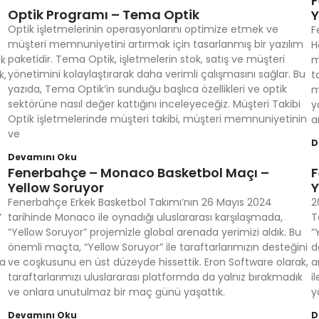
F
Optik Programı – Tema Optik
Y
Optik işletmelerinin operasyonlarını optimize etmek ve
F
müşteri memnuniyetini artırmak için tasarlanmış bir yazılım
H
paketidir. Tema Optik, işletmelerin stok, satış ve müşteri
ok
m
yönetimini kolaylaştırarak daha verimli çalışmasını sağlar. Bu
k,
t
yazıda, Tema Optik’in sunduğu başlıca özellikleri ve optik
m
sektörüne nasıl değer kattığını inceleyeceğiz. Müşteri Takibi
y
Optik işletmelerinde müşteri takibi, müşteri memnuniyetinin
a
ve
D
Devamını Oku
Fenerbahçe – Monaco Basketbol Maçı –
F
Yellow Soruyor
Y
Fenerbahçe Erkek Basketbol Takımı’nın 26 Mayıs 2024
2
”
tarihinde Monaco ile oynadığı uluslararası karşılaşmada,
T
“Yellow Soruyor” projemizle global arenada yerimizi aldık. Bu
“
önemli maçta, “Yellow Soruyor” ile taraftarlarımızın desteğini
d
da
ve coşkusunu en üst düzeyde hissettik. Eron Software olarak,
a
taraftarlarımızı uluslararası platformda da yalnız bırakmadık
i
ve onlara unutulmaz bir maç günü yaşattık.
y
Devamını Oku
D