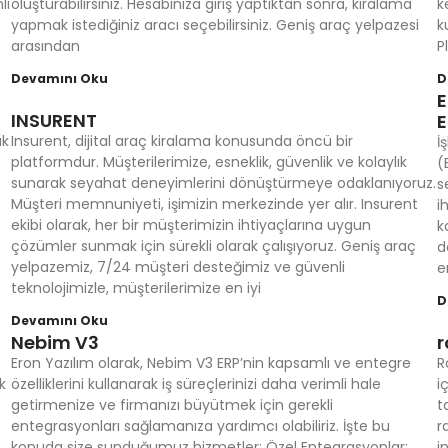
li
oluşturabilirsiniz. Hesabınıza giriş yaptıktan sonra, kiralama
k
yapmak istediğiniz aracı seçebilirsiniz. Geniş araç yelpazesi
k
arasından
P
Devamını Oku
D
E
INSURENT
E
ak
Insurent, dijital araç kiralama konusunda öncü bir
İ
platformdur. Müşterilerimize, esneklik, güvenlik ve kolaylık
(
sunarak seyahat deneyimlerini dönüştürmeye odaklanıyoruz.
s
Müşteri memnuniyeti, işimizin merkezinde yer alır. Insurent
i
ekibi olarak, her bir müşterimizin ihtiyaçlarına uygun
k
çözümler sunmak için sürekli olarak çalışıyoruz. Geniş araç
d
yelpazemiz, 7/24 müşteri desteğimiz ve güvenli
e
teknolojimizle, müşterilerimize en iyi
D
Devamını Oku
Nebim V3
r
Eron Yazılım olarak, Nebim V3 ERP’nin kapsamlı ve entegre
R
k
özelliklerini kullanarak iş süreçlerinizi daha verimli hale
i
getirmenize ve firmanızı büyütmek için gerekli
t
entegrasyonları sağlamanıza yardımcı olabiliriz. İşte bu
r
konuda size sunduğumuz hizmetler: Özel Entegrasyonlar:
i