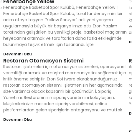
Fenerbahçe Yellow
r
T
Fenerbahçe Basketbol Spor Kulübü, Fenerbahçe Yellow |
e
k
Fenerbahçe Basketbol Spor Kulübü, taraftar deneyimini bir
s
adım öteye taşıyan “Yellow Soruyor” adlı yeni yarışma
k
uygulamasıyla büyük bir başarıya imza attı. Eron Yazılım
v
tarafından geliştirilen bu yenilikçi proje, basketbol maçlarının
a
heyecanını artırmak ve taraftarları daha fazla etkileşimde
D
bulunmaya teşvik etmek için tasarlandı. İşte
Devamını Oku
Restoran Otomasyon Sistemi
R
Restoran işletmeleri için otomasyon sistemleri, operasyonel
A
verimliliği artırmak ve müşteri memnuniyetini sağlamak için
o
kritik öneme sahiptir. Eron Software olarak sunduğumuz
m
restoran otomasyon sistemi, işletmenizin her aşamasında
r
size yardımcı olacak kapsamlı bir çözümdür. 1. Sipariş
g
Yönetimi: Restoranınızın sipariş yönetimini kolaylaştırın.
k
Müşterilerinizin masadan sipariş verebilmesi, online
Y
platformlardan gelen siparişlerin entegrasyonu ve mutfak
D
Devamını Oku