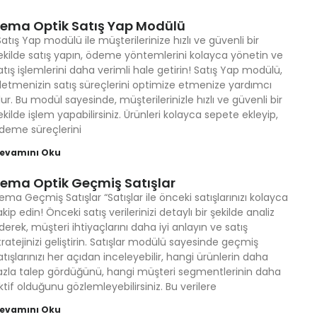
ema Optik Satış Yap Modülü
Satış Yap modülü ile müşterilerinize hızlı ve güvenli bir
ekilde satış yapın, ödeme yöntemlerini kolayca yönetin ve
atış işlemlerini daha verimli hale getirin! Satış Yap modülü,
şletmenizin satış süreçlerini optimize etmenize yardımcı
lur. Bu modül sayesinde, müşterilerinizle hızlı ve güvenli bir
ekilde işlem yapabilirsiniz. Ürünleri kolayca sepete ekleyip,
deme süreçlerini
evamını Oku
ema Optik Geçmiş Satışlar
ema Geçmiş Satışlar “Satışlar ile önceki satışlarınızı kolayca
akip edin! Önceki satış verilerinizi detaylı bir şekilde analiz
derek, müşteri ihtiyaçlarını daha iyi anlayın ve satış
tratejinizi geliştirin. Satışlar modülü sayesinde geçmiş
atışlarınızı her açıdan inceleyebilir, hangi ürünlerin daha
azla talep gördüğünü, hangi müşteri segmentlerinin daha
ktif olduğunu gözlemleyebilirsiniz. Bu verilere
evamını Oku