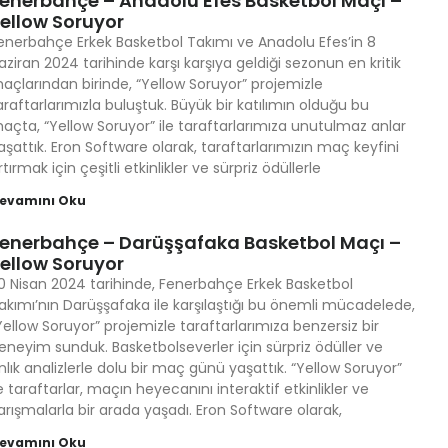
enerbahçe – Anadolu Efes Basketbol Maçı –
ellow Soruyor
enerbahçe Erkek Basketbol Takımı ve Anadolu Efes’in 8
aziran 2024 tarihinde karşı karşıya geldiği sezonun en kritik
açlarından birinde, “Yellow Soruyor” projemizle
araftarlarımızla buluştuk. Büyük bir katılımın olduğu bu
açta, “Yellow Soruyor” ile taraftarlarımıza unutulmaz anlar
aşattık. Eron Software olarak, taraftarlarımızın maç keyfini
rtırmak için çeşitli etkinlikler ve sürpriz ödüllerle
evamını Oku
enerbahçe – Darüşşafaka Basketbol Maçı –
ellow Soruyor
0 Nisan 2024 tarihinde, Fenerbahçe Erkek Basketbol
akımı’nın Darüşşafaka ile karşılaştığı bu önemli mücadelede,
Yellow Soruyor” projemizle taraftarlarımıza benzersiz bir
eneyim sunduk. Basketbolseverler için sürpriz ödüller ve
nlık analizlerle dolu bir maç günü yaşattık. “Yellow Soruyor”
le taraftarlar, maçın heyecanını interaktif etkinlikler ve
arışmalarla bir arada yaşadı. Eron Software olarak,
evamını Oku