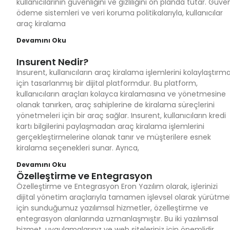
kullanıcılarının güvenliğini ve gizliliğini ön planda tutar. Güven
ödeme sistemleri ve veri koruma politikalarıyla, kullanıcılar
araç kiralama
Devamını Oku
Insurent Nedir?
Insurent, kullanıcıların araç kiralama işlemlerini kolaylaştırm
için tasarlanmış bir dijital platformdur. Bu platform,
kullanıcıların araçları kolayca kiralamasına ve yönetmesine
olanak tanırken, araç sahiplerine de kiralama süreçlerini
yönetmeleri için bir araç sağlar. Insurent, kullanıcıların kredi
kartı bilgilerini paylaşmadan araç kiralama işlemlerini
gerçekleştirmelerine olanak tanır ve müşterilere esnek
kiralama seçenekleri sunar. Ayrıca,
Devamını Oku
Özelleştirme ve Entegrasyon
Özelleştirme ve Entegrasyon Eron Yazılım olarak, işlerinizi
dijital yönetim araçlarıyla tamamen işlevsel olarak yürütme
için sunduğumuz yazılımsal hizmetler, özelleştirme ve
entegrasyon alanlarında uzmanlaşmıştır. Bu iki yazılımsal
hizmet, uygulamalarınız ve web siteleriniz için önemlidir.