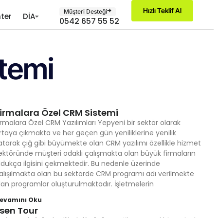
Hızlı Teklif Al
Müşteri Desteği
ter
DİA
0542 657 55 52
temi
irmalara Özel CRM Sistemi
irmalara Özel CRM Yazılımları Yepyeni bir sektör olarak
rtaya çıkmakta ve her geçen gün yeniliklerine yenilik
atarak çığ gibi büyümekte olan CRM yazılımı özellikle hizmet
ektöründe müşteri odaklı çalışmakta olan büyük firmaların
ldukça ilgisini çekmektedir. Bu nedenle üzerinde
alışılmakta olan bu sektörde CRM programı adı verilmekte
lan programlar oluşturulmaktadır. İşletmelerin
evamını Oku
sen Tour