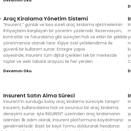
Devamını Oku
D
e
Araç Kiralama Yönetim Sistemi
I
“Insurent,” günlük ve kısa süreli araç kiralama işletmelerinin
I
ihtiyaçlarını karşılayan bir yönetim yazılımıdır. Rezervasyon,
m
kontratlar ve faturalama gibi süreçleri hızlı ve etkin bir şekilde
y
yönetmenize olanak tanır. Kişiye özel yetkilendirme ile
n
güvenli bir kullanım sunar. Entegre yapısı
k
sayesinde, Insurent tüm dijital içerikleri tek bir merkezde
y
toplar ve web tabanlı arayüzü ile her yerden
C
Devamını Oku
D
Insurent Satın Alma Süreci
I
Insurent’in sunduğu kolay araç kiralama süreciyle tanışın!
I
Insurent, kullanıcılarına hızlı ve sorunsuz bir araç kiralama
v
deneyimi sunar. İşte INSURENT üzerinden araç kiralamanın
ş
adımları: İlk adım olarak, Insurent platformuna kaydolmanız
s
gerekmektedir. Basit bir kayıt formu doldurarak hesabınızı
u