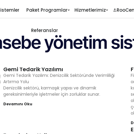
Sistemler
Paket Programlar
Hizmetlerimiz
⚓RooCen
Referanslar
sebe yönetim sis
Gemi Tedarik Yazılımı
F
Gemi Tedarik Yazılımı: Denizcilik Sektöründe Verimliliği
F
ç
Artırma Yolu
o
i
Denizcilik sektörü, karmaşık yapısı ve dinamik
k
gereksinimleriyle işletmeler için zorluklar sunar.
s
o
Devamını Oku
ç
o
D
E