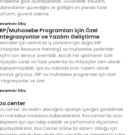
endilerine göre ayarlayabilirler. Güvenilirlik: Insurent,
ullanıcılarının güvenliğini ve gizliliğini ön planda tutar.
latform, güvenli ödeme
evamını Oku
RP/Muhasebe Programları için Özel
ntegrasyonlar ve Yazılım Geliştirme
şletmeler için verimli bir iş yönetimi için doğru ERP
Enterprise Resource Planning) ve muhasebe yazılımları
eçimi son derece önemlidir. Ancak her işletmenin özel
htiyaçları vardır ve hazır yazılımlar bu ihtiyaçları tam olarak
arşılayamayabilir. İşte bu noktada Eron Yazılım olarak
evreye giriyoruz. ERP ve muhasebe programları için özel
ntegrasyonlar ve özel
evamını Oku
oo.center
oo.center’ da teslim alacağınız siparişin içeriğini görebilmek
çin mal kabul modülünü kullanabilirsiniz. Roo.center’da ürün
aleplerini ayrı ayrı takip edebilir ve performans ölçümünü
aporlayabilirsiniz. Roo.Center online bir sistem olduğu için
nternetin olduğu her yerde giriş yapabilir ve işlemlerinizi takip