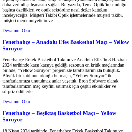
daha verimli çalışmasını sağlar. Bu yazıda, Tema Optik’in sunduğu
başlıca özellikleri ve optik sektörüne nasıl değer kattığını
inceleyeceğiz. Müşteri Takibi Optik işletmelerinde müşteri takibi,
müşteri memnuniyetinin ve
Devamını Oku
Fenerbahçe – Anadolu Efes Basketbol Maçı – Yellow
Soruyor
Fenerbahçe Erkek Basketbol Takımı ve Anadolu Efes’in 8 Haziran
2024 tarihinde karşı karşıya geldiği sezonun en kritik maçlarından
birinde, “Yellow Soruyor” projemizle taraftarlarımızla buluştuk.
Büyük bir katılımın olduğu bu maçta, “Yellow Soruyor” ile
taraftarlarımıza unutulmaz anlar yaşattık. Eron Software olarak,
taraftarlarımızın maç keyfini artırmak için çeşitli etkinlikler ve
sürpriz ödüllerle
Devamını Oku
Fenerbahçe – Beşiktaş Basketbol Maçı – Yellow
Soruyor
18 Nisan 2024 tarihinde, Fenerbahçe Erkek Basketbol Takımı ve