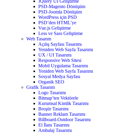
JQuery UI Geliştirme
PSD-Magento Dönüşüm
PSD-Joomla Dönüşüm
WordPress için PSD
PSD’den HTML’ye
Vue.js Geliştirme
Less ve Sass Geliştirme
Web Tasarım
Açılış Sayfası Tasarımı
Yeniden Web Sayfa Tasarımı
UX / UI Tasarımı
Responsive Web Sitesi
Mobil Uygulama Tasarımı
Yeniden Web Sayfa Tasarımı
Sosyal Medya Sayfası
Organik SEO
Grafik Tasarım
Logo Tasarımı
Bitmap’ten Vektörele
Kurumsal Kimlik Tasarımı
Broşür Tasarımı
Banner Reklam Tasarımı
Billboard-Outdoor Tasarımı
El İlanı Tasarımı
Ambalaj Tasarımı