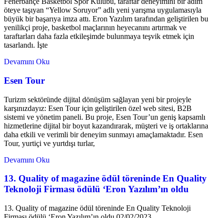
Fenerbahçe Basketbol Spor Kulübü, taraftar deneyimini bir adım
öteye taşıyan “Yellow Soruyor” adlı yeni yarışma uygulamasıyla
büyük bir başarıya imza attı. Eron Yazılım tarafından geliştirilen bu
yenilikçi proje, basketbol maçlarının heyecanını artırmak ve
taraftarları daha fazla etkileşimde bulunmaya teşvik etmek için
tasarlandı. İşte
Devamını Oku
Esen Tour
Turizm sektöründe dijital dönüşüm sağlayan yeni bir projeyle
karşınızdayız: Esen Tour için geliştirilen özel web sitesi, B2B
sistemi ve yönetim paneli. Bu proje, Esen Tour’un geniş kapsamlı
hizmetlerine dijital bir boyut kazandırarak, müşteri ve iş ortaklarına
daha etkili ve verimli bir deneyim sunmayı amaçlamaktadır. Esen
Tour, yurtiçi ve yurtdışı turlar,
Devamını Oku
13. Quality of magazine ödül töreninde En Quality
Teknoloji Firması ödülü ‘Eron Yazılım’ın oldu
13. Quality of magazine ödül töreninde En Quality Teknoloji
Firması ödülü ‘Eron Yazılım’ın oldu 02/02/2023