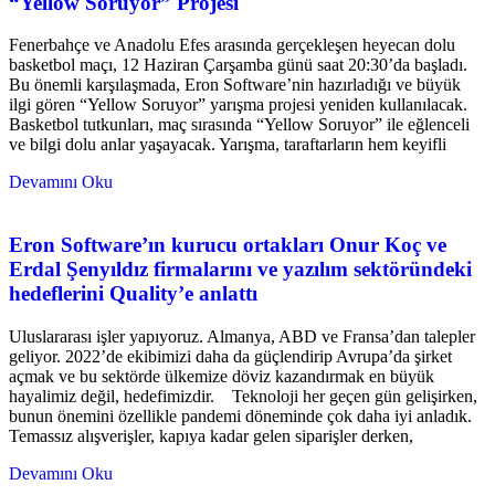
“Yellow Soruyor” Projesi
Fenerbahçe ve Anadolu Efes arasında gerçekleşen heyecan dolu
basketbol maçı, 12 Haziran Çarşamba günü saat 20:30’da başladı.
Bu önemli karşılaşmada, Eron Software’nin hazırladığı ve büyük
ilgi gören “Yellow Soruyor” yarışma projesi yeniden kullanılacak.
Basketbol tutkunları, maç sırasında “Yellow Soruyor” ile eğlenceli
ve bilgi dolu anlar yaşayacak. Yarışma, taraftarların hem keyifli
Devamını Oku
Eron Software’ın kurucu ortakları Onur Koç ve
Erdal Şenyıldız firmalarını ve yazılım sektöründeki
hedeflerini Quality’e anlattı
Uluslararası işler yapıyoruz. Almanya, ABD ve Fransa’dan talepler
geliyor. 2022’de ekibimizi daha da güçlendirip Avrupa’da şirket
açmak ve bu sektörde ülkemize döviz kazandırmak en büyük
hayalimiz değil, hedefimizdir. Teknoloji her geçen gün gelişirken,
bunun önemini özellikle pandemi döneminde çok daha iyi anladık.
Temassız alışverişler, kapıya kadar gelen siparişler derken,
Devamını Oku