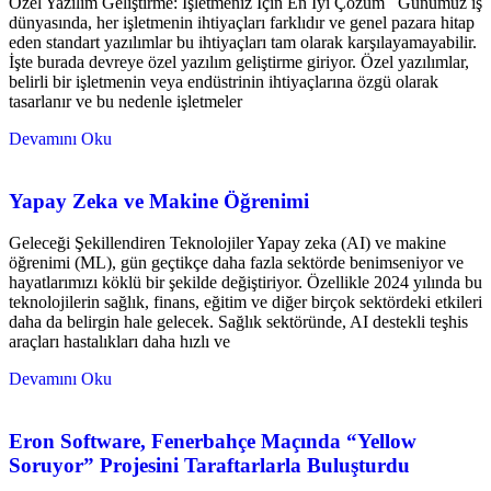
Özel Yazılım Geliştirme: İşletmeniz İçin En İyi Çözüm Günümüz iş
dünyasında, her işletmenin ihtiyaçları farklıdır ve genel pazara hitap
eden standart yazılımlar bu ihtiyaçları tam olarak karşılayamayabilir.
İşte burada devreye özel yazılım geliştirme giriyor. Özel yazılımlar,
belirli bir işletmenin veya endüstrinin ihtiyaçlarına özgü olarak
tasarlanır ve bu nedenle işletmeler
Devamını Oku
Yapay Zeka ve Makine Öğrenimi
Geleceği Şekillendiren Teknolojiler Yapay zeka (AI) ve makine
öğrenimi (ML), gün geçtikçe daha fazla sektörde benimseniyor ve
hayatlarımızı köklü bir şekilde değiştiriyor. Özellikle 2024 yılında bu
teknolojilerin sağlık, finans, eğitim ve diğer birçok sektördeki etkileri
daha da belirgin hale gelecek. Sağlık sektöründe, AI destekli teşhis
araçları hastalıkları daha hızlı ve
Devamını Oku
Eron Software, Fenerbahçe Maçında “Yellow
Soruyor” Projesini Taraftarlarla Buluşturdu