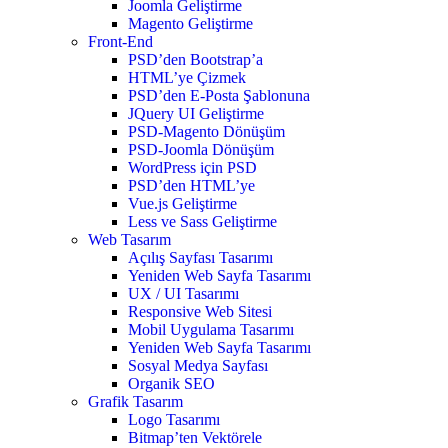
Joomla Geliştirme
Magento Geliştirme
Front-End
PSD’den Bootstrap’a
HTML’ye Çizmek
PSD’den E-Posta Şablonuna
JQuery UI Geliştirme
PSD-Magento Dönüşüm
PSD-Joomla Dönüşüm
WordPress için PSD
PSD’den HTML’ye
Vue.js Geliştirme
Less ve Sass Geliştirme
Web Tasarım
Açılış Sayfası Tasarımı
Yeniden Web Sayfa Tasarımı
UX / UI Tasarımı
Responsive Web Sitesi
Mobil Uygulama Tasarımı
Yeniden Web Sayfa Tasarımı
Sosyal Medya Sayfası
Organik SEO
Grafik Tasarım
Logo Tasarımı
Bitmap’ten Vektörele