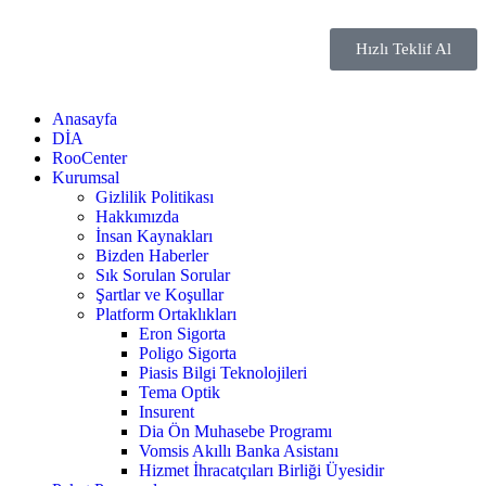
Hızlı Teklif Al
Anasayfa
DİA
RooCenter
Kurumsal
Gizlilik Politikası
Hakkımızda
İnsan Kaynakları
Bizden Haberler
Sık Sorulan Sorular
Şartlar ve Koşullar
Platform Ortaklıkları
Eron Sigorta
Poligo Sigorta
Piasis Bilgi Teknolojileri
Tema Optik
Insurent
Dia Ön Muhasebe Programı
Vomsis Akıllı Banka Asistanı
Hizmet İhracatçıları Birliği Üyesidir