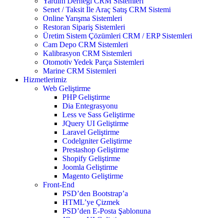
Yardım Derneği CRM Sistemleri
Senet / Taksit İle Araç Satış CRM Sistemi
Online Yarışma Sistemleri
Restoran Sipariş Sistemleri
Üretim Sistem Çözümleri CRM / ERP Sistemleri
Cam Depo CRM Sistemleri
Kalibrasyon CRM Sistemleri
Otomotiv Yedek Parça Sistemleri
Marine CRM Sistemleri
Hizmetlerimiz
Web Geliştirme
PHP Geliştirme
Dia Entegrasyonu
Less ve Sass Geliştirme
JQuery UI Geliştirme
Laravel Geliştirme
Codelgniter Geliştirme
Prestashop Geliştirme
Shopify Geliştirme
Joomla Geliştirme
Magento Geliştirme
Front-End
PSD’den Bootstrap’a
HTML’ye Çizmek
PSD’den E-Posta Şablonuna