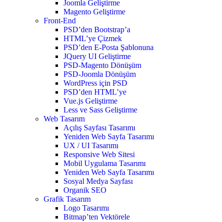
Joomla Geliştirme
Magento Geliştirme
Front-End
PSD’den Bootstrap’a
HTML’ye Çizmek
PSD’den E-Posta Şablonuna
JQuery UI Geliştirme
PSD-Magento Dönüşüm
PSD-Joomla Dönüşüm
WordPress için PSD
PSD’den HTML’ye
Vue.js Geliştirme
Less ve Sass Geliştirme
Web Tasarım
Açılış Sayfası Tasarımı
Yeniden Web Sayfa Tasarımı
UX / UI Tasarımı
Responsive Web Sitesi
Mobil Uygulama Tasarımı
Yeniden Web Sayfa Tasarımı
Sosyal Medya Sayfası
Organik SEO
Grafik Tasarım
Logo Tasarımı
Bitmap’ten Vektörele