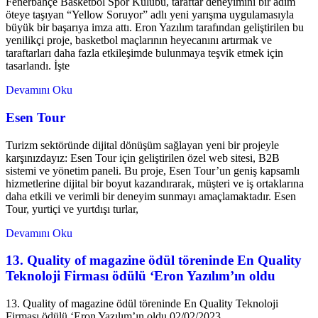
Fenerbahçe Basketbol Spor Kulübü, taraftar deneyimini bir adım
öteye taşıyan “Yellow Soruyor” adlı yeni yarışma uygulamasıyla
büyük bir başarıya imza attı. Eron Yazılım tarafından geliştirilen bu
yenilikçi proje, basketbol maçlarının heyecanını artırmak ve
taraftarları daha fazla etkileşimde bulunmaya teşvik etmek için
tasarlandı. İşte
Devamını Oku
Esen Tour
Turizm sektöründe dijital dönüşüm sağlayan yeni bir projeyle
karşınızdayız: Esen Tour için geliştirilen özel web sitesi, B2B
sistemi ve yönetim paneli. Bu proje, Esen Tour’un geniş kapsamlı
hizmetlerine dijital bir boyut kazandırarak, müşteri ve iş ortaklarına
daha etkili ve verimli bir deneyim sunmayı amaçlamaktadır. Esen
Tour, yurtiçi ve yurtdışı turlar,
Devamını Oku
13. Quality of magazine ödül töreninde En Quality
Teknoloji Firması ödülü ‘Eron Yazılım’ın oldu
13. Quality of magazine ödül töreninde En Quality Teknoloji
Firması ödülü ‘Eron Yazılım’ın oldu 02/02/2023