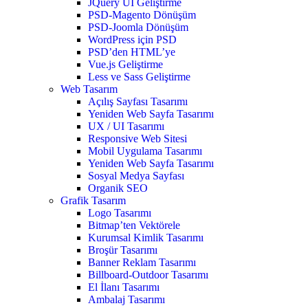
JQuery UI Geliştirme
PSD-Magento Dönüşüm
PSD-Joomla Dönüşüm
WordPress için PSD
PSD’den HTML’ye
Vue.js Geliştirme
Less ve Sass Geliştirme
Web Tasarım
Açılış Sayfası Tasarımı
Yeniden Web Sayfa Tasarımı
UX / UI Tasarımı
Responsive Web Sitesi
Mobil Uygulama Tasarımı
Yeniden Web Sayfa Tasarımı
Sosyal Medya Sayfası
Organik SEO
Grafik Tasarım
Logo Tasarımı
Bitmap’ten Vektörele
Kurumsal Kimlik Tasarımı
Broşür Tasarımı
Banner Reklam Tasarımı
Billboard-Outdoor Tasarımı
El İlanı Tasarımı
Ambalaj Tasarımı