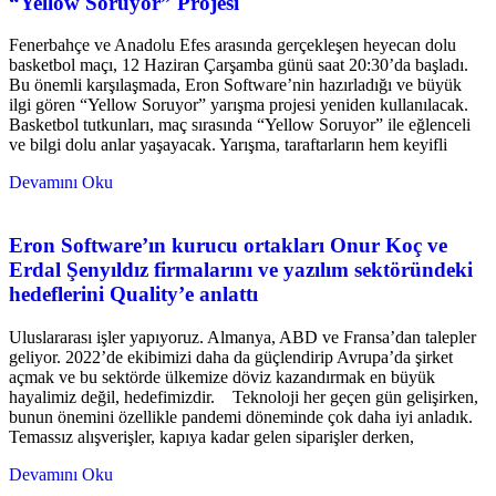
“Yellow Soruyor” Projesi
Fenerbahçe ve Anadolu Efes arasında gerçekleşen heyecan dolu
basketbol maçı, 12 Haziran Çarşamba günü saat 20:30’da başladı.
Bu önemli karşılaşmada, Eron Software’nin hazırladığı ve büyük
ilgi gören “Yellow Soruyor” yarışma projesi yeniden kullanılacak.
Basketbol tutkunları, maç sırasında “Yellow Soruyor” ile eğlenceli
ve bilgi dolu anlar yaşayacak. Yarışma, taraftarların hem keyifli
Devamını Oku
Eron Software’ın kurucu ortakları Onur Koç ve
Erdal Şenyıldız firmalarını ve yazılım sektöründeki
hedeflerini Quality’e anlattı
Uluslararası işler yapıyoruz. Almanya, ABD ve Fransa’dan talepler
geliyor. 2022’de ekibimizi daha da güçlendirip Avrupa’da şirket
açmak ve bu sektörde ülkemize döviz kazandırmak en büyük
hayalimiz değil, hedefimizdir. Teknoloji her geçen gün gelişirken,
bunun önemini özellikle pandemi döneminde çok daha iyi anladık.
Temassız alışverişler, kapıya kadar gelen siparişler derken,
Devamını Oku