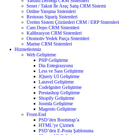
Yardım Derneği CRM Sistemleri
Senet / Taksit İle Araç Satış CRM Sistemi
Online Yarışma Sistemleri
Restoran Sipariş Sistemleri
Üretim Sistem Çözümleri CRM / ERP Sistemleri
Cam Depo CRM Sistemleri
Kalibrasyon CRM Sistemleri
Otomotiv Yedek Parça Sistemleri
Marine CRM Sistemleri
Hizmetlerimiz
Web Geliştirme
PHP Geliştirme
Dia Entegrasyonu
Less ve Sass Geliştirme
JQuery UI Geliştirme
Laravel Geliştirme
Codelgniter Geliştirme
Prestashop Geliştirme
Shopify Geliştirme
Joomla Geliştirme
Magento Geliştirme
Front-End
PSD’den Bootstrap’a
HTML’ye Çizmek
PSD’den E-Posta Şablonuna