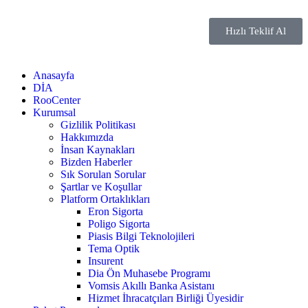
Hızlı Teklif Al
Anasayfa
DİA
RooCenter
Kurumsal
Gizlilik Politikası
Hakkımızda
İnsan Kaynakları
Bizden Haberler
Sık Sorulan Sorular
Şartlar ve Koşullar
Platform Ortaklıkları
Eron Sigorta
Poligo Sigorta
Piasis Bilgi Teknolojileri
Tema Optik
Insurent
Dia Ön Muhasebe Programı
Vomsis Akıllı Banka Asistanı
Hizmet İhracatçıları Birliği Üyesidir