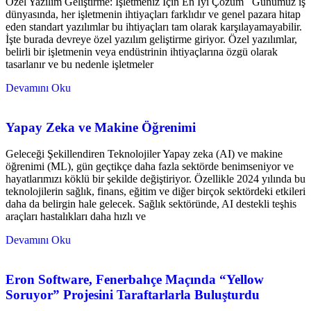
Özel Yazılım Geliştirme: İşletmeniz İçin En İyi Çözüm Günümüz iş
dünyasında, her işletmenin ihtiyaçları farklıdır ve genel pazara hitap
eden standart yazılımlar bu ihtiyaçları tam olarak karşılayamayabilir.
İşte burada devreye özel yazılım geliştirme giriyor. Özel yazılımlar,
belirli bir işletmenin veya endüstrinin ihtiyaçlarına özgü olarak
tasarlanır ve bu nedenle işletmeler
Devamını Oku
Yapay Zeka ve Makine Öğrenimi
Geleceği Şekillendiren Teknolojiler Yapay zeka (AI) ve makine
öğrenimi (ML), gün geçtikçe daha fazla sektörde benimseniyor ve
hayatlarımızı köklü bir şekilde değiştiriyor. Özellikle 2024 yılında bu
teknolojilerin sağlık, finans, eğitim ve diğer birçok sektördeki etkileri
daha da belirgin hale gelecek. Sağlık sektöründe, AI destekli teşhis
araçları hastalıkları daha hızlı ve
Devamını Oku
Eron Software, Fenerbahçe Maçında “Yellow
Soruyor” Projesini Taraftarlarla Buluşturdu