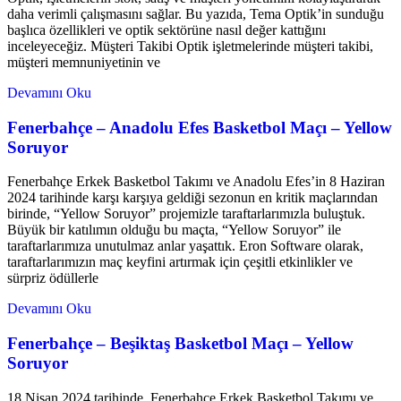
daha verimli çalışmasını sağlar. Bu yazıda, Tema Optik’in sunduğu
başlıca özellikleri ve optik sektörüne nasıl değer kattığını
inceleyeceğiz. Müşteri Takibi Optik işletmelerinde müşteri takibi,
müşteri memnuniyetinin ve
Devamını Oku
Fenerbahçe – Anadolu Efes Basketbol Maçı – Yellow
Soruyor
Fenerbahçe Erkek Basketbol Takımı ve Anadolu Efes’in 8 Haziran
2024 tarihinde karşı karşıya geldiği sezonun en kritik maçlarından
birinde, “Yellow Soruyor” projemizle taraftarlarımızla buluştuk.
Büyük bir katılımın olduğu bu maçta, “Yellow Soruyor” ile
taraftarlarımıza unutulmaz anlar yaşattık. Eron Software olarak,
taraftarlarımızın maç keyfini artırmak için çeşitli etkinlikler ve
sürpriz ödüllerle
Devamını Oku
Fenerbahçe – Beşiktaş Basketbol Maçı – Yellow
Soruyor
18 Nisan 2024 tarihinde, Fenerbahçe Erkek Basketbol Takımı ve