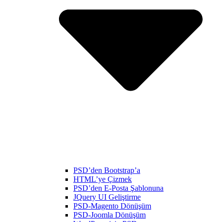
PSD’den Bootstrap’a
HTML’ye Çizmek
PSD’den E-Posta Şablonuna
JQuery UI Geliştirme
PSD-Magento Dönüşüm
PSD-Joomla Dönüşüm