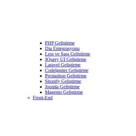
PHP Geliştirme
Dia Entegrasyonu
Less ve Sass Geliştirme
JQuery UI Geliştirme
Laravel Geliştirme
Codelgniter Geliştirme
Prestashop Geliştirme
Shopify Geliştirme
Joomla Geliştirme
Magento Geliştirme
Front-End