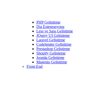
PHP Geliştirme
Dia Entegrasyonu
Less ve Sass Geliştirme
JQuery UI Geliştirme
Laravel Geliştirme
Codelgniter Geliştirme
Prestashop Geliştirme
Shopify Geliştirme
Joomla Geliştirme
Magento Geliştirme
Front-End