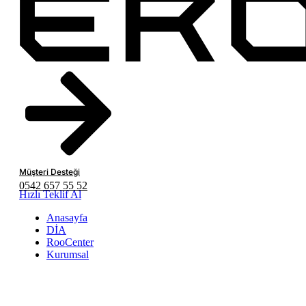
Müşteri Desteği
0542 657 55 52
Hızlı Teklif Al
Anasayfa
DİA
RooCenter
Kurumsal