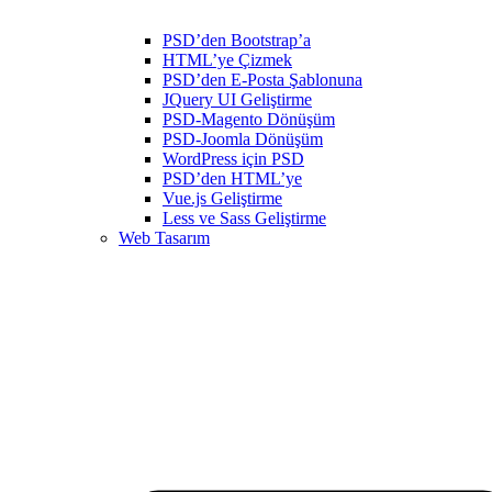
PSD’den Bootstrap’a
HTML’ye Çizmek
PSD’den E-Posta Şablonuna
JQuery UI Geliştirme
PSD-Magento Dönüşüm
PSD-Joomla Dönüşüm
WordPress için PSD
PSD’den HTML’ye
Vue.js Geliştirme
Less ve Sass Geliştirme
Web Tasarım