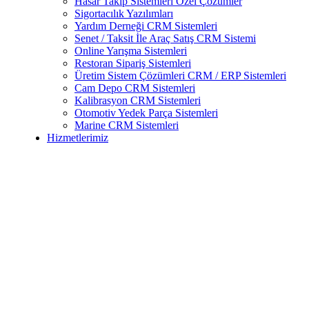
Hasar Takip Sistemleri Özel Çözümler
Sigortacılık Yazılımları
Yardım Derneği CRM Sistemleri
Senet / Taksit İle Araç Satış CRM Sistemi
Online Yarışma Sistemleri
Restoran Sipariş Sistemleri
Üretim Sistem Çözümleri CRM / ERP Sistemleri
Cam Depo CRM Sistemleri
Kalibrasyon CRM Sistemleri
Otomotiv Yedek Parça Sistemleri
Marine CRM Sistemleri
Hizmetlerimiz