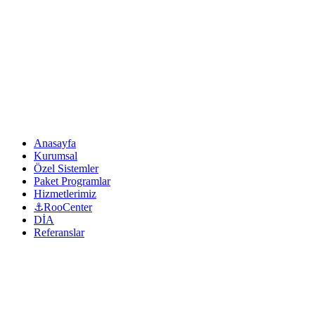
Anasayfa
Kurumsal
Özel Sistemler
Paket Programlar
Hizmetlerimiz
⚓RooCenter
DİA
Referanslar