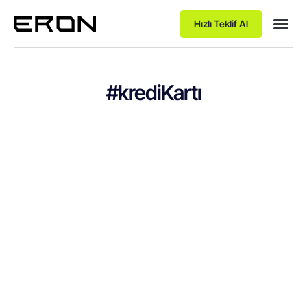
Hızlı Teklif Al
#krediKartı