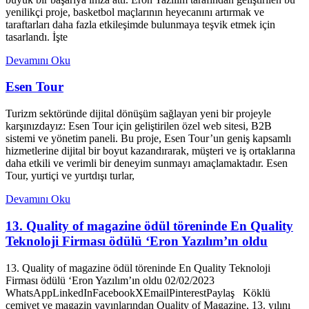
yenilikçi proje, basketbol maçlarının heyecanını artırmak ve
taraftarları daha fazla etkileşimde bulunmaya teşvik etmek için
tasarlandı. İşte
Devamını Oku
Esen Tour
Turizm sektöründe dijital dönüşüm sağlayan yeni bir projeyle
karşınızdayız: Esen Tour için geliştirilen özel web sitesi, B2B
sistemi ve yönetim paneli. Bu proje, Esen Tour’un geniş kapsamlı
hizmetlerine dijital bir boyut kazandırarak, müşteri ve iş ortaklarına
daha etkili ve verimli bir deneyim sunmayı amaçlamaktadır. Esen
Tour, yurtiçi ve yurtdışı turlar,
Devamını Oku
13. Quality of magazine ödül töreninde En Quality
Teknoloji Firması ödülü ‘Eron Yazılım’ın oldu
13. Quality of magazine ödül töreninde En Quality Teknoloji
Firması ödülü ‘Eron Yazılım’ın oldu 02/02/2023
WhatsAppLinkedInFacebookXEmailPinterestPaylaş Köklü
cemiyet ve magazin yayınlarından Quality of Magazine, 13. yılını