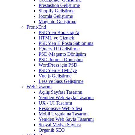
Prestashop Geliştirme
Shopify Geliştirme
Joomla Geliştirme
Magento Geliştirme
Front-End
PSD’den Bootstrap’a
HTML’ye Çizmek
PSD’den E-Posta Şablonuna
JQuery UI Geliştirme
PSD-Magento Dönüşüm
PSD-Joomla Dönüşüm
WordPress için PSD
PSD’den HTML’ye
Vue.js Geliştirme
Less ve Sass Geliştirme
Web Tasarım
Açılış Sayfası Tasarımı
Yeniden Web Sayfa Tasarımı
UX / UI Tasarımı
Responsive Web Sitesi
Mobil Uygulama Tasarımı
Yeniden Web Sayfa Tasarımı
Sosyal Medya Sayfası
Organik SEO