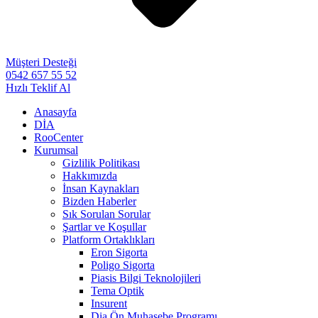
Müşteri Desteği
0542 657 55 52
Hızlı Teklif Al
Anasayfa
DİA
RooCenter
Kurumsal
Gizlilik Politikası
Hakkımızda
İnsan Kaynakları
Bizden Haberler
Sık Sorulan Sorular
Şartlar ve Koşullar
Platform Ortaklıkları
Eron Sigorta
Poligo Sigorta
Piasis Bilgi Teknolojileri
Tema Optik
Insurent
Dia Ön Muhasebe Programı