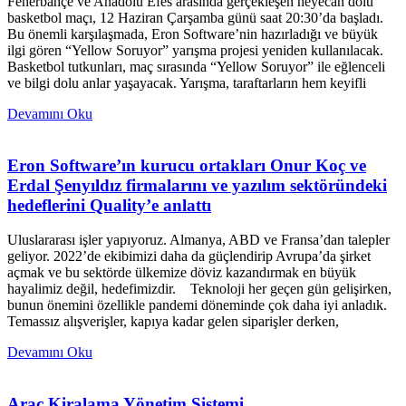
Fenerbahçe ve Anadolu Efes arasında gerçekleşen heyecan dolu
basketbol maçı, 12 Haziran Çarşamba günü saat 20:30’da başladı.
Bu önemli karşılaşmada, Eron Software’nin hazırladığı ve büyük
ilgi gören “Yellow Soruyor” yarışma projesi yeniden kullanılacak.
Basketbol tutkunları, maç sırasında “Yellow Soruyor” ile eğlenceli
ve bilgi dolu anlar yaşayacak. Yarışma, taraftarların hem keyifli
Devamını Oku
Eron Software’ın kurucu ortakları Onur Koç ve
Erdal Şenyıldız firmalarını ve yazılım sektöründeki
hedeflerini Quality’e anlattı
Uluslararası işler yapıyoruz. Almanya, ABD ve Fransa’dan talepler
geliyor. 2022’de ekibimizi daha da güçlendirip Avrupa’da şirket
açmak ve bu sektörde ülkemize döviz kazandırmak en büyük
hayalimiz değil, hedefimizdir. Teknoloji her geçen gün gelişirken,
bunun önemini özellikle pandemi döneminde çok daha iyi anladık.
Temassız alışverişler, kapıya kadar gelen siparişler derken,
Devamını Oku
Araç Kiralama Yönetim Sistemi