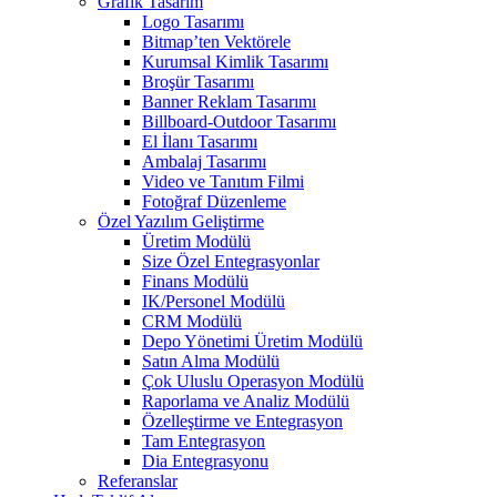
Grafik Tasarım
Logo Tasarımı
Bitmap’ten Vektörele
Kurumsal Kimlik Tasarımı
Broşür Tasarımı
Banner Reklam Tasarımı
Billboard-Outdoor Tasarımı
El İlanı Tasarımı
Ambalaj Tasarımı
Video ve Tanıtım Filmi
Fotoğraf Düzenleme
Özel Yazılım Geliştirme
Üretim Modülü
Size Özel Entegrasyonlar
Finans Modülü
IK/Personel Modülü
CRM Modülü
Depo Yönetimi Üretim Modülü
Satın Alma Modülü
Çok Uluslu Operasyon Modülü
Raporlama ve Analiz Modülü
Özelleştirme ve Entegrasyon
Tam Entegrasyon
Dia Entegrasyonu
Referanslar