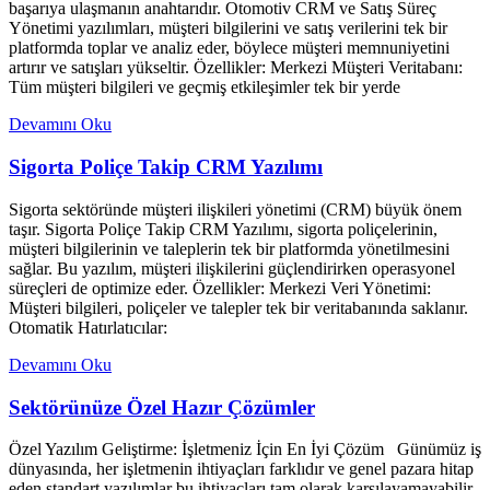
başarıya ulaşmanın anahtarıdır. Otomotiv CRM ve Satış Süreç
Yönetimi yazılımları, müşteri bilgilerini ve satış verilerini tek bir
platformda toplar ve analiz eder, böylece müşteri memnuniyetini
artırır ve satışları yükseltir. Özellikler: Merkezi Müşteri Veritabanı:
Tüm müşteri bilgileri ve geçmiş etkileşimler tek bir yerde
Devamını Oku
Sigorta Poliçe Takip CRM Yazılımı
Sigorta sektöründe müşteri ilişkileri yönetimi (CRM) büyük önem
taşır. Sigorta Poliçe Takip CRM Yazılımı, sigorta poliçelerinin,
müşteri bilgilerinin ve taleplerin tek bir platformda yönetilmesini
sağlar. Bu yazılım, müşteri ilişkilerini güçlendirirken operasyonel
süreçleri de optimize eder. Özellikler: Merkezi Veri Yönetimi:
Müşteri bilgileri, poliçeler ve talepler tek bir veritabanında saklanır.
Otomatik Hatırlatıcılar:
Devamını Oku
Sektörünüze Özel Hazır Çözümler
Özel Yazılım Geliştirme: İşletmeniz İçin En İyi Çözüm Günümüz iş
dünyasında, her işletmenin ihtiyaçları farklıdır ve genel pazara hitap
eden standart yazılımlar bu ihtiyaçları tam olarak karşılayamayabilir.