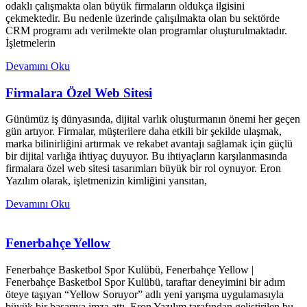
odaklı çalışmakta olan büyük firmaların oldukça ilgisini
çekmektedir. Bu nedenle üzerinde çalışılmakta olan bu sektörde
CRM programı adı verilmekte olan programlar oluşturulmaktadır.
İşletmelerin
Devamını Oku
Firmalara Özel Web Sitesi
Günümüz iş dünyasında, dijital varlık oluşturmanın önemi her geçen
gün artıyor. Firmalar, müşterilere daha etkili bir şekilde ulaşmak,
marka bilinirliğini artırmak ve rekabet avantajı sağlamak için güçlü
bir dijital varlığa ihtiyaç duyuyor. Bu ihtiyaçların karşılanmasında
firmalara özel web sitesi tasarımları büyük bir rol oynuyor. Eron
Yazılım olarak, işletmenizin kimliğini yansıtan,
Devamını Oku
Fenerbahçe Yellow
Fenerbahçe Basketbol Spor Kulübü, Fenerbahçe Yellow |
Fenerbahçe Basketbol Spor Kulübü, taraftar deneyimini bir adım
öteye taşıyan “Yellow Soruyor” adlı yeni yarışma uygulamasıyla
büyük bir başarıya imza attı. Eron Yazılım tarafından geliştirilen bu