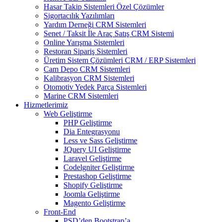
Hasar Takip Sistemleri Özel Çözümler
Sigortacılık Yazılımları
Yardım Derneği CRM Sistemleri
Senet / Taksit İle Araç Satış CRM Sistemi
Online Yarışma Sistemleri
Restoran Sipariş Sistemleri
Üretim Sistem Çözümleri CRM / ERP Sistemleri
Cam Depo CRM Sistemleri
Kalibrasyon CRM Sistemleri
Otomotiv Yedek Parça Sistemleri
Marine CRM Sistemleri
Hizmetlerimiz
Web Geliştirme
PHP Geliştirme
Dia Entegrasyonu
Less ve Sass Geliştirme
JQuery UI Geliştirme
Laravel Geliştirme
Codelgniter Geliştirme
Prestashop Geliştirme
Shopify Geliştirme
Joomla Geliştirme
Magento Geliştirme
Front-End
PSD’den Bootstrap’a