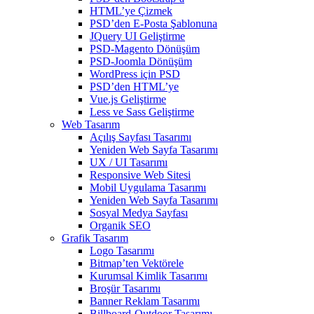
HTML’ye Çizmek
PSD’den E-Posta Şablonuna
JQuery UI Geliştirme
PSD-Magento Dönüşüm
PSD-Joomla Dönüşüm
WordPress için PSD
PSD’den HTML’ye
Vue.js Geliştirme
Less ve Sass Geliştirme
Web Tasarım
Açılış Sayfası Tasarımı
Yeniden Web Sayfa Tasarımı
UX / UI Tasarımı
Responsive Web Sitesi
Mobil Uygulama Tasarımı
Yeniden Web Sayfa Tasarımı
Sosyal Medya Sayfası
Organik SEO
Grafik Tasarım
Logo Tasarımı
Bitmap’ten Vektörele
Kurumsal Kimlik Tasarımı
Broşür Tasarımı
Banner Reklam Tasarımı
Billboard-Outdoor Tasarımı