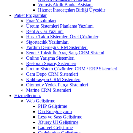
Vomsis Akıllı Banka Asistanı
Hizmet İhracatçıları Birliği Üyesidir
Paket Programlar
Fuar Yazılımları
Üretim Sistemleri Planlama Yazılımı
Rent A Car Yazılımı
Hasar Takip Sistemleri Özel Çözümler
Sigortacılık Yazılımları
Yardım Derneği CRM Sistemleri
Senet / Taksit İle Araç Satış CRM Sistemi
Online Yarışma Sistemleri
Restoran Sipariş Sistemleri
Üretim Sistem Çözümleri CRM / ERP Sistemleri
Cam Depo CRM Sistemleri
Kalibrasyon CRM Sistemleri
Otomotiv Yedek Parça Sistemleri
Marine CRM Sistemleri
Hizmetlerimiz
Web Geliştirme
PHP Geliştirme
Dia Entegrasyonu
Less ve Sass Geliştirme
JQuery UI Geliştirme
Laravel Geliştirme
Codelgniter Geliştirme