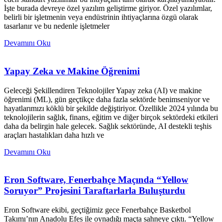
İşte burada devreye özel yazılım geliştirme giriyor. Özel yazılımlar,
belirli bir işletmenin veya endüstrinin ihtiyaçlarına özgü olarak
tasarlanır ve bu nedenle işletmeler
Devamını Oku
Yapay Zeka ve Makine Öğrenimi
Geleceği Şekillendiren Teknolojiler Yapay zeka (AI) ve makine
öğrenimi (ML), gün geçtikçe daha fazla sektörde benimseniyor ve
hayatlarımızı köklü bir şekilde değiştiriyor. Özellikle 2024 yılında bu
teknolojilerin sağlık, finans, eğitim ve diğer birçok sektördeki etkileri
daha da belirgin hale gelecek. Sağlık sektöründe, AI destekli teşhis
araçları hastalıkları daha hızlı ve
Devamını Oku
Eron Software, Fenerbahçe Maçında “Yellow
Soruyor” Projesini Taraftarlarla Buluşturdu
Eron Software ekibi, geçtiğimiz gece Fenerbahçe Basketbol
Takımı’nın Anadolu Efes ile oynadığı maçta sahneye çıktı. “Yellow