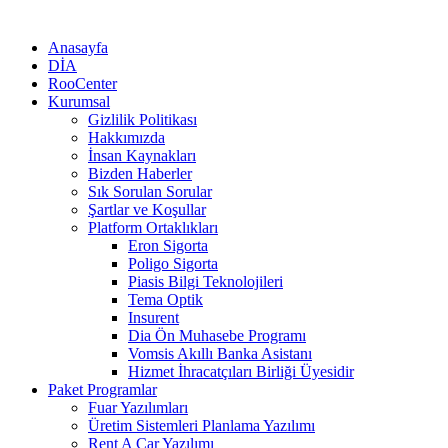
Anasayfa
DİA
RooCenter
Kurumsal
Gizlilik Politikası
Hakkımızda
İnsan Kaynakları
Bizden Haberler
Sık Sorulan Sorular
Şartlar ve Koşullar
Platform Ortaklıkları
Eron Sigorta
Poligo Sigorta
Piasis Bilgi Teknolojileri
Tema Optik
Insurent
Dia Ön Muhasebe Programı
Vomsis Akıllı Banka Asistanı
Hizmet İhracatçıları Birliği Üyesidir
Paket Programlar
Fuar Yazılımları
Üretim Sistemleri Planlama Yazılımı
Rent A Car Yazılımı