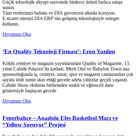
Güçlü teknolojik altyapı sayesinde binlerce ürünü hızlıca satışa
sunun.
Tüm verilerinizi bulutta ve DİA güvencesi altında koruyun.
E-ticaret sitenizi DİA ERP’nin gelişmiş teknolojisiyle entegre
kullanın.
Devamını Oku
‘En Quality Teknoloji Firması’: Eron Yazılım
Köklü cemiyet ve magazin yayınlarından Quality of Magazine, 13.
yılını Cahide Palazzo’da kutladı. Merit Otel ve Babylon Town ana
sponsorluğunda iş, cemiyet, sanat, spor ve magazin camiasından çok
sayıda ünlü ismin akın ettiği gecede adeta yıldızlar geçidi yaşandı.
Cahide Show ekibinin birbirinden renkli ve eğlenceli dans
gösterisiyle başlayan gecede
Devamını Oku
Fenerbahçe – Anadolu Efes Basketbol Maçı ve
“Yellow Soruyor” Projesi