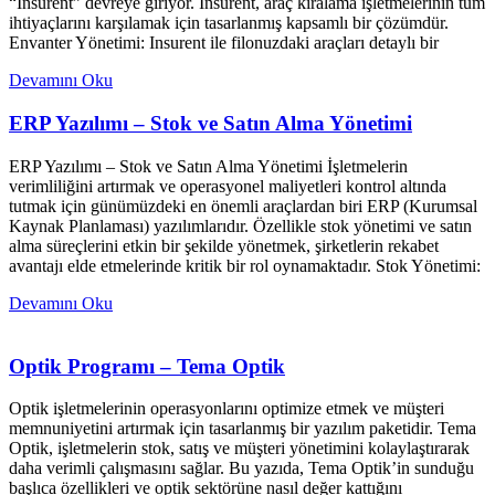
“Insurent” devreye giriyor. Insurent, araç kiralama işletmelerinin tüm
ihtiyaçlarını karşılamak için tasarlanmış kapsamlı bir çözümdür.
Envanter Yönetimi: Insurent ile filonuzdaki araçları detaylı bir
Devamını Oku
ERP Yazılımı – Stok ve Satın Alma Yönetimi
ERP Yazılımı – Stok ve Satın Alma Yönetimi İşletmelerin
verimliliğini artırmak ve operasyonel maliyetleri kontrol altında
tutmak için günümüzdeki en önemli araçlardan biri ERP (Kurumsal
Kaynak Planlaması) yazılımlarıdır. Özellikle stok yönetimi ve satın
alma süreçlerini etkin bir şekilde yönetmek, şirketlerin rekabet
avantajı elde etmelerinde kritik bir rol oynamaktadır. Stok Yönetimi:
Devamını Oku
Optik Programı – Tema Optik
Optik işletmelerinin operasyonlarını optimize etmek ve müşteri
memnuniyetini artırmak için tasarlanmış bir yazılım paketidir. Tema
Optik, işletmelerin stok, satış ve müşteri yönetimini kolaylaştırarak
daha verimli çalışmasını sağlar. Bu yazıda, Tema Optik’in sunduğu
başlıca özellikleri ve optik sektörüne nasıl değer kattığını