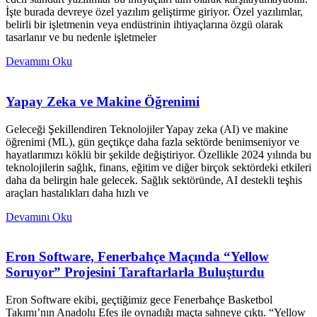
İşte burada devreye özel yazılım geliştirme giriyor. Özel yazılımlar,
belirli bir işletmenin veya endüstrinin ihtiyaçlarına özgü olarak
tasarlanır ve bu nedenle işletmeler
Devamını Oku
Yapay Zeka ve Makine Öğrenimi
Geleceği Şekillendiren Teknolojiler Yapay zeka (AI) ve makine
öğrenimi (ML), gün geçtikçe daha fazla sektörde benimseniyor ve
hayatlarımızı köklü bir şekilde değiştiriyor. Özellikle 2024 yılında bu
teknolojilerin sağlık, finans, eğitim ve diğer birçok sektördeki etkileri
daha da belirgin hale gelecek. Sağlık sektöründe, AI destekli teşhis
araçları hastalıkları daha hızlı ve
Devamını Oku
Eron Software, Fenerbahçe Maçında “Yellow
Soruyor” Projesini Taraftarlarla Buluşturdu
Eron Software ekibi, geçtiğimiz gece Fenerbahçe Basketbol
Takımı’nın Anadolu Efes ile oynadığı maçta sahneye çıktı. “Yellow