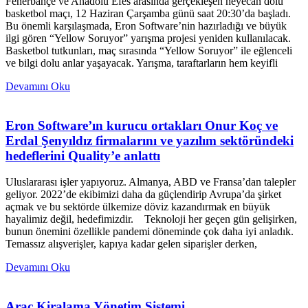
Fenerbahçe ve Anadolu Efes arasında gerçekleşen heyecan dolu
basketbol maçı, 12 Haziran Çarşamba günü saat 20:30’da başladı.
Bu önemli karşılaşmada, Eron Software’nin hazırladığı ve büyük
ilgi gören “Yellow Soruyor” yarışma projesi yeniden kullanılacak.
Basketbol tutkunları, maç sırasında “Yellow Soruyor” ile eğlenceli
ve bilgi dolu anlar yaşayacak. Yarışma, taraftarların hem keyifli
Devamını Oku
Eron Software’ın kurucu ortakları Onur Koç ve
Erdal Şenyıldız firmalarını ve yazılım sektöründeki
hedeflerini Quality’e anlattı
Uluslararası işler yapıyoruz. Almanya, ABD ve Fransa’dan talepler
geliyor. 2022’de ekibimizi daha da güçlendirip Avrupa’da şirket
açmak ve bu sektörde ülkemize döviz kazandırmak en büyük
hayalimiz değil, hedefimizdir. Teknoloji her geçen gün gelişirken,
bunun önemini özellikle pandemi döneminde çok daha iyi anladık.
Temassız alışverişler, kapıya kadar gelen siparişler derken,
Devamını Oku
Araç Kiralama Yönetim Sistemi