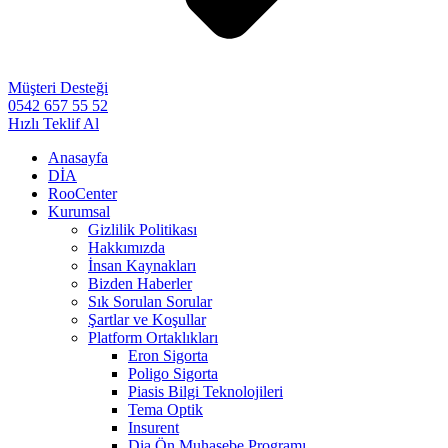
Müşteri Desteği
0542 657 55 52
Hızlı Teklif Al
Anasayfa
DİA
RooCenter
Kurumsal
Gizlilik Politikası
Hakkımızda
İnsan Kaynakları
Bizden Haberler
Sık Sorulan Sorular
Şartlar ve Koşullar
Platform Ortaklıkları
Eron Sigorta
Poligo Sigorta
Piasis Bilgi Teknolojileri
Tema Optik
Insurent
Dia Ön Muhasebe Programı