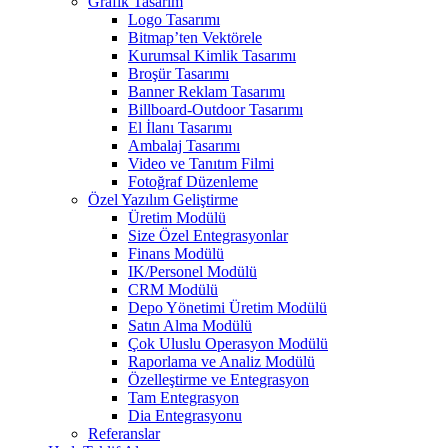
Grafik Tasarım
Logo Tasarımı
Bitmap’ten Vektörele
Kurumsal Kimlik Tasarımı
Broşür Tasarımı
Banner Reklam Tasarımı
Billboard-Outdoor Tasarımı
El İlanı Tasarımı
Ambalaj Tasarımı
Video ve Tanıtım Filmi
Fotoğraf Düzenleme
Özel Yazılım Geliştirme
Üretim Modülü
Size Özel Entegrasyonlar
Finans Modülü
IK/Personel Modülü
CRM Modülü
Depo Yönetimi Üretim Modülü
Satın Alma Modülü
Çok Uluslu Operasyon Modülü
Raporlama ve Analiz Modülü
Özelleştirme ve Entegrasyon
Tam Entegrasyon
Dia Entegrasyonu
Referanslar