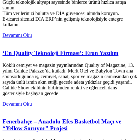
Güçlü teknolojik altyapı sayesinde binlerce ürünü hızlıca satışa
sunun.
Tüm verilerinizi bulutta ve DİA güvencesi altında koruyun.
E-ticaret sitenizi DİA ERP’nin gelişmiş teknolojisiyle entegre
kullanın.
Devamını Oku
‘En Quality Teknoloji Firması’: Eron Yazılım
Köklü cemiyet ve magazin yayınlarından Quality of Magazine, 13.
yılını Cahide Palazzo’da kutladı. Merit Otel ve Babylon Town ana
sponsorluğunda iş, cemiyet, sanat, spor ve magazin camiasından çok
sayıda ünlü ismin akın ettiği gecede adeta yıldızlar geçidi yaşandı.
Cahide Show ekibinin birbirinden renkli ve eğlenceli dans
gösterisiyle başlayan gecede
Devamını Oku
Fenerbahçe – Anadolu Efes Basketbol Maçı ve
“Yellow Soruyor” Projesi