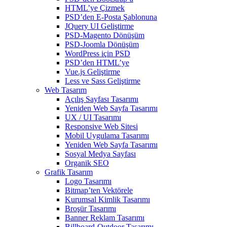
HTML’ye Çizmek
PSD’den E-Posta Şablonuna
JQuery UI Geliştirme
PSD-Magento Dönüşüm
PSD-Joomla Dönüşüm
WordPress için PSD
PSD’den HTML’ye
Vue.js Geliştirme
Less ve Sass Geliştirme
Web Tasarım
Açılış Sayfası Tasarımı
Yeniden Web Sayfa Tasarımı
UX / UI Tasarımı
Responsive Web Sitesi
Mobil Uygulama Tasarımı
Yeniden Web Sayfa Tasarımı
Sosyal Medya Sayfası
Organik SEO
Grafik Tasarım
Logo Tasarımı
Bitmap’ten Vektörele
Kurumsal Kimlik Tasarımı
Broşür Tasarımı
Banner Reklam Tasarımı
Billboard-Outdoor Tasarımı