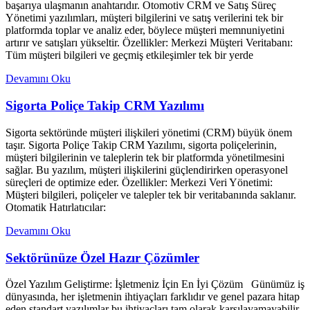
başarıya ulaşmanın anahtarıdır. Otomotiv CRM ve Satış Süreç
Yönetimi yazılımları, müşteri bilgilerini ve satış verilerini tek bir
platformda toplar ve analiz eder, böylece müşteri memnuniyetini
artırır ve satışları yükseltir. Özellikler: Merkezi Müşteri Veritabanı:
Tüm müşteri bilgileri ve geçmiş etkileşimler tek bir yerde
Devamını Oku
Sigorta Poliçe Takip CRM Yazılımı
Sigorta sektöründe müşteri ilişkileri yönetimi (CRM) büyük önem
taşır. Sigorta Poliçe Takip CRM Yazılımı, sigorta poliçelerinin,
müşteri bilgilerinin ve taleplerin tek bir platformda yönetilmesini
sağlar. Bu yazılım, müşteri ilişkilerini güçlendirirken operasyonel
süreçleri de optimize eder. Özellikler: Merkezi Veri Yönetimi:
Müşteri bilgileri, poliçeler ve talepler tek bir veritabanında saklanır.
Otomatik Hatırlatıcılar:
Devamını Oku
Sektörünüze Özel Hazır Çözümler
Özel Yazılım Geliştirme: İşletmeniz İçin En İyi Çözüm Günümüz iş
dünyasında, her işletmenin ihtiyaçları farklıdır ve genel pazara hitap
eden standart yazılımlar bu ihtiyaçları tam olarak karşılayamayabilir.