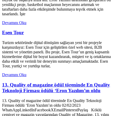
yenilikçi proje, basketbol maçlarının heyecanını artırmak ve
taraftarları daha fazla etkileşimde bulunmaya teşvik etmek için
tasarlandı. İşte
Devamını Oku
Esen Tour
Turizm sektöründe dijital dönüşüm sağlayan yeni bir projeyle
karşınızdayız: Esen Tour için geliştirilen özel web sitesi, B2B
sistemi ve yönetim paneli. Bu proje, Esen Tour’un geniş kapsamlı
hizmetlerine dijital bir boyut kazandırarak, müşteri ve iş ortaklarına
daha etkili ve verimli bir deneyim sunmayı amaçlamaktadır. Esen
Tour, yurtiçi ve yurtdışı turlar,
Devamını Oku
13. Quality of magazine ödül töreninde En Quality
Teknoloji Firması ödülü ‘Eron Yazılım’ın oldu
13. Quality of magazine ödül töreninde En Quality Teknoloji
Firması ödülü ‘Eron Yazılım’ın oldu 02/02/2023
WhatsAppLinkedInFacebookXEmailPinterestPaylaş Köklü
cemiyet ve magazin yayınlarından Quality of Magazine, 13. yılını