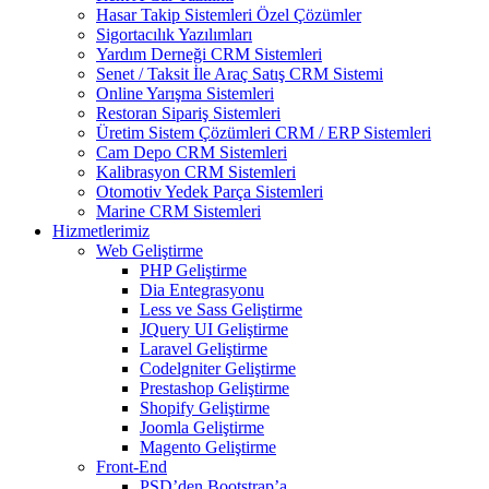
Hasar Takip Sistemleri Özel Çözümler
Sigortacılık Yazılımları
Yardım Derneği CRM Sistemleri
Senet / Taksit İle Araç Satış CRM Sistemi
Online Yarışma Sistemleri
Restoran Sipariş Sistemleri
Üretim Sistem Çözümleri CRM / ERP Sistemleri
Cam Depo CRM Sistemleri
Kalibrasyon CRM Sistemleri
Otomotiv Yedek Parça Sistemleri
Marine CRM Sistemleri
Hizmetlerimiz
Web Geliştirme
PHP Geliştirme
Dia Entegrasyonu
Less ve Sass Geliştirme
JQuery UI Geliştirme
Laravel Geliştirme
Codelgniter Geliştirme
Prestashop Geliştirme
Shopify Geliştirme
Joomla Geliştirme
Magento Geliştirme
Front-End
PSD’den Bootstrap’a