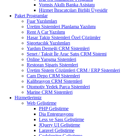
Vomsis Akıllı Banka Asistanı
Hizmet İhracatçıları Birliği Üyesidir
Paket Programlar
Fuar Yazılımları
Üretim Sistemleri Planlama Yazılımı
Rent A Car Yazılımı
Hasar Takip Sistemleri Özel Çözümler
Sigortacılık Yazılımları
Yardım Derneği CRM Sistemleri
Senet / Taksit İle Araç Satış CRM Sistemi
Online Yarışma Sistemleri
Restoran Sipariş Sistemleri
Üretim Sistem Çözümleri CRM / ERP Sistemleri
Cam Depo CRM Sistemleri
Kalibrasyon CRM Sistemleri
Otomotiv Yedek Parça Sistemleri
Marine CRM Sistemleri
Hizmetlerimiz
Web Geliştirme
PHP Geliştirme
Dia Entegrasyonu
Less ve Sass Geliştirme
JQuery UI Geliştirme
Laravel Geliştirme
Codelgniter Geliştirme