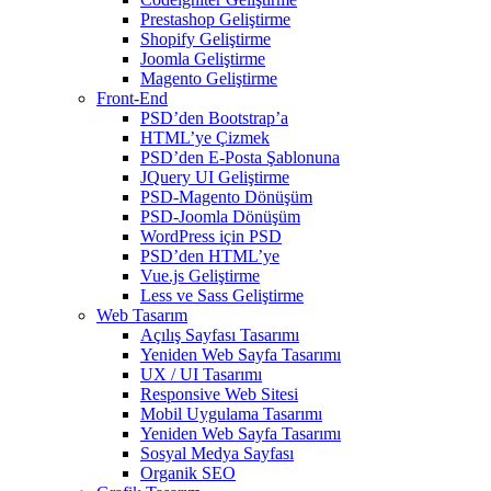
Prestashop Geliştirme
Shopify Geliştirme
Joomla Geliştirme
Magento Geliştirme
Front-End
PSD’den Bootstrap’a
HTML’ye Çizmek
PSD’den E-Posta Şablonuna
JQuery UI Geliştirme
PSD-Magento Dönüşüm
PSD-Joomla Dönüşüm
WordPress için PSD
PSD’den HTML’ye
Vue.js Geliştirme
Less ve Sass Geliştirme
Web Tasarım
Açılış Sayfası Tasarımı
Yeniden Web Sayfa Tasarımı
UX / UI Tasarımı
Responsive Web Sitesi
Mobil Uygulama Tasarımı
Yeniden Web Sayfa Tasarımı
Sosyal Medya Sayfası
Organik SEO