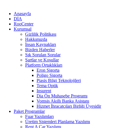
Anasayfa
DİA
RooCenter
Kurumsal
Gizlilik Politikası
Hakkımızda
İnsan Kaynakları
Bizden Haberler
Sık Sorulan Sorular
Şartlar ve Koşullar
Platform Ortaklıkları
Eron Sigorta
Poligo Sigorta
Piasis Bilgi Teknolojileri
Tema Optik
Insurent
Dia Ön Muhasebe Programı
Vomsis Akıllı Banka Asistanı
Hizmet İhracatçıları Birliği Üyesidir
Paket Programlar
Fuar Yazılımları
Üretim Sistemleri Planlama Yazılımı
Rent A Car Yazılımı