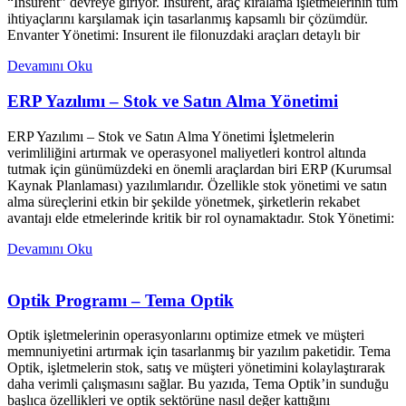
“Insurent” devreye giriyor. Insurent, araç kiralama işletmelerinin tüm
ihtiyaçlarını karşılamak için tasarlanmış kapsamlı bir çözümdür.
Envanter Yönetimi: Insurent ile filonuzdaki araçları detaylı bir
Devamını Oku
ERP Yazılımı – Stok ve Satın Alma Yönetimi
ERP Yazılımı – Stok ve Satın Alma Yönetimi İşletmelerin
verimliliğini artırmak ve operasyonel maliyetleri kontrol altında
tutmak için günümüzdeki en önemli araçlardan biri ERP (Kurumsal
Kaynak Planlaması) yazılımlarıdır. Özellikle stok yönetimi ve satın
alma süreçlerini etkin bir şekilde yönetmek, şirketlerin rekabet
avantajı elde etmelerinde kritik bir rol oynamaktadır. Stok Yönetimi:
Devamını Oku
Optik Programı – Tema Optik
Optik işletmelerinin operasyonlarını optimize etmek ve müşteri
memnuniyetini artırmak için tasarlanmış bir yazılım paketidir. Tema
Optik, işletmelerin stok, satış ve müşteri yönetimini kolaylaştırarak
daha verimli çalışmasını sağlar. Bu yazıda, Tema Optik’in sunduğu
başlıca özellikleri ve optik sektörüne nasıl değer kattığını