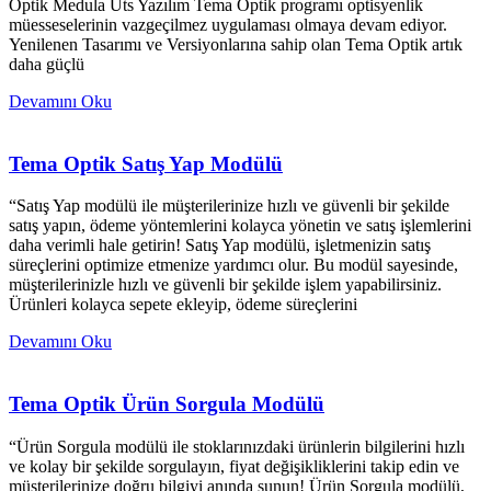
Optik Medula Üts Yazılım Tema Optik programı optisyenlik
müesseselerinin vazgeçilmez uygulaması olmaya devam ediyor.
Yenilenen Tasarımı ve Versiyonlarına sahip olan Tema Optik artık
daha güçlü
Devamını Oku
Tema Optik Satış Yap Modülü
“Satış Yap modülü ile müşterilerinize hızlı ve güvenli bir şekilde
satış yapın, ödeme yöntemlerini kolayca yönetin ve satış işlemlerini
daha verimli hale getirin! Satış Yap modülü, işletmenizin satış
süreçlerini optimize etmenize yardımcı olur. Bu modül sayesinde,
müşterilerinizle hızlı ve güvenli bir şekilde işlem yapabilirsiniz.
Ürünleri kolayca sepete ekleyip, ödeme süreçlerini
Devamını Oku
Tema Optik Ürün Sorgula Modülü
“Ürün Sorgula modülü ile stoklarınızdaki ürünlerin bilgilerini hızlı
ve kolay bir şekilde sorgulayın, fiyat değişikliklerini takip edin ve
müşterilerinize doğru bilgiyi anında sunun! Ürün Sorgula modülü,