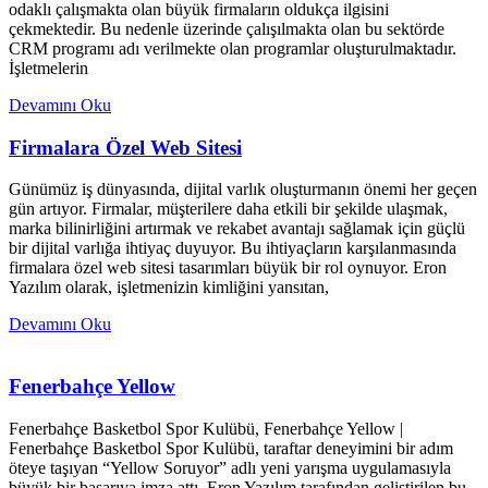
odaklı çalışmakta olan büyük firmaların oldukça ilgisini
çekmektedir. Bu nedenle üzerinde çalışılmakta olan bu sektörde
CRM programı adı verilmekte olan programlar oluşturulmaktadır.
İşletmelerin
Devamını Oku
Firmalara Özel Web Sitesi
Günümüz iş dünyasında, dijital varlık oluşturmanın önemi her geçen
gün artıyor. Firmalar, müşterilere daha etkili bir şekilde ulaşmak,
marka bilinirliğini artırmak ve rekabet avantajı sağlamak için güçlü
bir dijital varlığa ihtiyaç duyuyor. Bu ihtiyaçların karşılanmasında
firmalara özel web sitesi tasarımları büyük bir rol oynuyor. Eron
Yazılım olarak, işletmenizin kimliğini yansıtan,
Devamını Oku
Fenerbahçe Yellow
Fenerbahçe Basketbol Spor Kulübü, Fenerbahçe Yellow |
Fenerbahçe Basketbol Spor Kulübü, taraftar deneyimini bir adım
öteye taşıyan “Yellow Soruyor” adlı yeni yarışma uygulamasıyla
büyük bir başarıya imza attı. Eron Yazılım tarafından geliştirilen bu