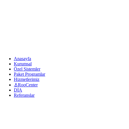
Anasayfa
Kurumsal
Özel Sistemler
Paket Programlar
Hizmetlerimiz
⚓RooCenter
DİA
Referanslar