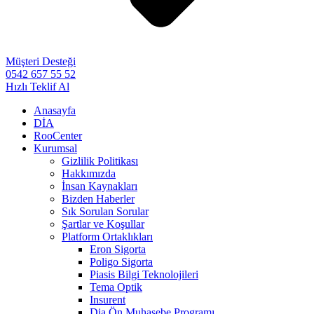
Müşteri Desteği
0542 657 55 52
Hızlı Teklif Al
Anasayfa
DİA
RooCenter
Kurumsal
Gizlilik Politikası
Hakkımızda
İnsan Kaynakları
Bizden Haberler
Sık Sorulan Sorular
Şartlar ve Koşullar
Platform Ortaklıkları
Eron Sigorta
Poligo Sigorta
Piasis Bilgi Teknolojileri
Tema Optik
Insurent
Dia Ön Muhasebe Programı