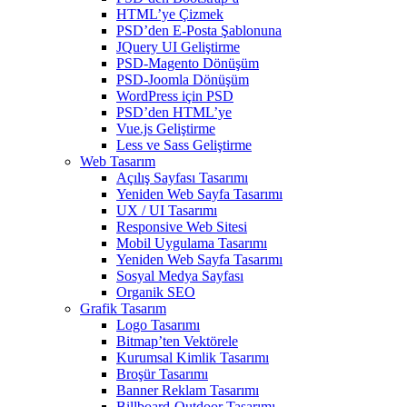
HTML’ye Çizmek
PSD’den E-Posta Şablonuna
JQuery UI Geliştirme
PSD-Magento Dönüşüm
PSD-Joomla Dönüşüm
WordPress için PSD
PSD’den HTML’ye
Vue.js Geliştirme
Less ve Sass Geliştirme
Web Tasarım
Açılış Sayfası Tasarımı
Yeniden Web Sayfa Tasarımı
UX / UI Tasarımı
Responsive Web Sitesi
Mobil Uygulama Tasarımı
Yeniden Web Sayfa Tasarımı
Sosyal Medya Sayfası
Organik SEO
Grafik Tasarım
Logo Tasarımı
Bitmap’ten Vektörele
Kurumsal Kimlik Tasarımı
Broşür Tasarımı
Banner Reklam Tasarımı
Billboard-Outdoor Tasarımı