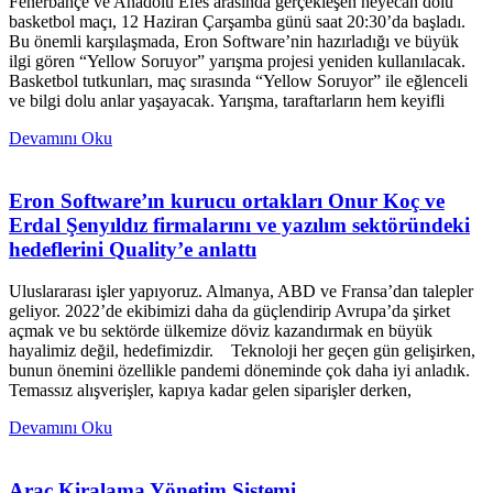
Fenerbahçe ve Anadolu Efes arasında gerçekleşen heyecan dolu
basketbol maçı, 12 Haziran Çarşamba günü saat 20:30’da başladı.
Bu önemli karşılaşmada, Eron Software’nin hazırladığı ve büyük
ilgi gören “Yellow Soruyor” yarışma projesi yeniden kullanılacak.
Basketbol tutkunları, maç sırasında “Yellow Soruyor” ile eğlenceli
ve bilgi dolu anlar yaşayacak. Yarışma, taraftarların hem keyifli
Devamını Oku
Eron Software’ın kurucu ortakları Onur Koç ve
Erdal Şenyıldız firmalarını ve yazılım sektöründeki
hedeflerini Quality’e anlattı
Uluslararası işler yapıyoruz. Almanya, ABD ve Fransa’dan talepler
geliyor. 2022’de ekibimizi daha da güçlendirip Avrupa’da şirket
açmak ve bu sektörde ülkemize döviz kazandırmak en büyük
hayalimiz değil, hedefimizdir. Teknoloji her geçen gün gelişirken,
bunun önemini özellikle pandemi döneminde çok daha iyi anladık.
Temassız alışverişler, kapıya kadar gelen siparişler derken,
Devamını Oku
Araç Kiralama Yönetim Sistemi