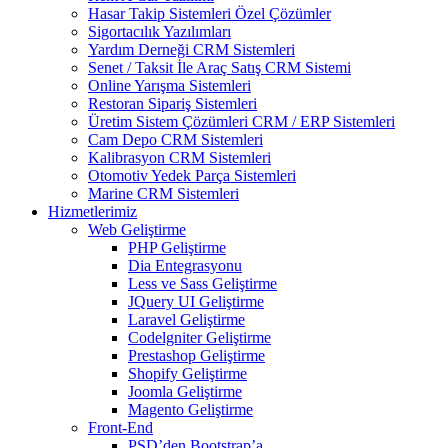
Hasar Takip Sistemleri Özel Çözümler
Sigortacılık Yazılımları
Yardım Derneği CRM Sistemleri
Senet / Taksit İle Araç Satış CRM Sistemi
Online Yarışma Sistemleri
Restoran Sipariş Sistemleri
Üretim Sistem Çözümleri CRM / ERP Sistemleri
Cam Depo CRM Sistemleri
Kalibrasyon CRM Sistemleri
Otomotiv Yedek Parça Sistemleri
Marine CRM Sistemleri
Hizmetlerimiz
Web Geliştirme
PHP Geliştirme
Dia Entegrasyonu
Less ve Sass Geliştirme
JQuery UI Geliştirme
Laravel Geliştirme
Codelgniter Geliştirme
Prestashop Geliştirme
Shopify Geliştirme
Joomla Geliştirme
Magento Geliştirme
Front-End
PSD’den Bootstrap’a