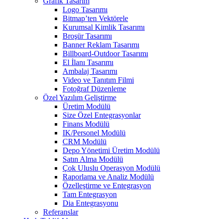
Grafik Tasarım
Logo Tasarımı
Bitmap’ten Vektörele
Kurumsal Kimlik Tasarımı
Broşür Tasarımı
Banner Reklam Tasarımı
Billboard-Outdoor Tasarımı
El İlanı Tasarımı
Ambalaj Tasarımı
Video ve Tanıtım Filmi
Fotoğraf Düzenleme
Özel Yazılım Geliştirme
Üretim Modülü
Size Özel Entegrasyonlar
Finans Modülü
IK/Personel Modülü
CRM Modülü
Depo Yönetimi Üretim Modülü
Satın Alma Modülü
Çok Uluslu Operasyon Modülü
Raporlama ve Analiz Modülü
Özelleştirme ve Entegrasyon
Tam Entegrasyon
Dia Entegrasyonu
Referanslar