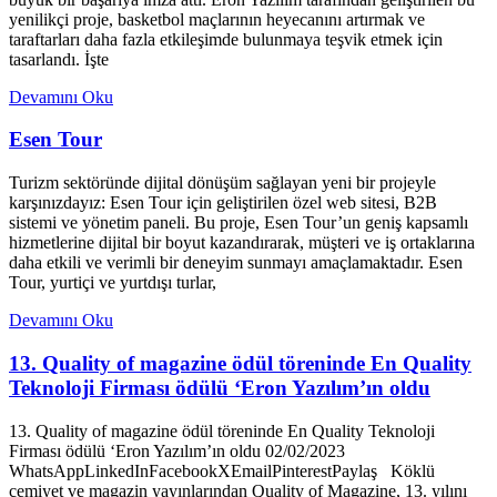
yenilikçi proje, basketbol maçlarının heyecanını artırmak ve
taraftarları daha fazla etkileşimde bulunmaya teşvik etmek için
tasarlandı. İşte
Devamını Oku
Esen Tour
Turizm sektöründe dijital dönüşüm sağlayan yeni bir projeyle
karşınızdayız: Esen Tour için geliştirilen özel web sitesi, B2B
sistemi ve yönetim paneli. Bu proje, Esen Tour’un geniş kapsamlı
hizmetlerine dijital bir boyut kazandırarak, müşteri ve iş ortaklarına
daha etkili ve verimli bir deneyim sunmayı amaçlamaktadır. Esen
Tour, yurtiçi ve yurtdışı turlar,
Devamını Oku
13. Quality of magazine ödül töreninde En Quality
Teknoloji Firması ödülü ‘Eron Yazılım’ın oldu
13. Quality of magazine ödül töreninde En Quality Teknoloji
Firması ödülü ‘Eron Yazılım’ın oldu 02/02/2023
WhatsAppLinkedInFacebookXEmailPinterestPaylaş Köklü
cemiyet ve magazin yayınlarından Quality of Magazine, 13. yılını