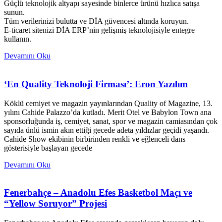
Güçlü teknolojik altyapı sayesinde binlerce ürünü hızlıca satışa
sunun.
Tüm verilerinizi bulutta ve DİA güvencesi altında koruyun.
E-ticaret sitenizi DİA ERP’nin gelişmiş teknolojisiyle entegre
kullanın.
Devamını Oku
‘En Quality Teknoloji Firması’: Eron Yazılım
Köklü cemiyet ve magazin yayınlarından Quality of Magazine, 13.
yılını Cahide Palazzo’da kutladı. Merit Otel ve Babylon Town ana
sponsorluğunda iş, cemiyet, sanat, spor ve magazin camiasından çok
sayıda ünlü ismin akın ettiği gecede adeta yıldızlar geçidi yaşandı.
Cahide Show ekibinin birbirinden renkli ve eğlenceli dans
gösterisiyle başlayan gecede
Devamını Oku
Fenerbahçe – Anadolu Efes Basketbol Maçı ve
“Yellow Soruyor” Projesi