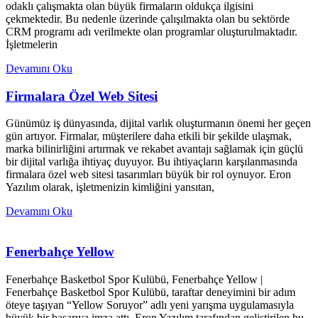
odaklı çalışmakta olan büyük firmaların oldukça ilgisini
çekmektedir. Bu nedenle üzerinde çalışılmakta olan bu sektörde
CRM programı adı verilmekte olan programlar oluşturulmaktadır.
İşletmelerin
Devamını Oku
Firmalara Özel Web Sitesi
Günümüz iş dünyasında, dijital varlık oluşturmanın önemi her geçen
gün artıyor. Firmalar, müşterilere daha etkili bir şekilde ulaşmak,
marka bilinirliğini artırmak ve rekabet avantajı sağlamak için güçlü
bir dijital varlığa ihtiyaç duyuyor. Bu ihtiyaçların karşılanmasında
firmalara özel web sitesi tasarımları büyük bir rol oynuyor. Eron
Yazılım olarak, işletmenizin kimliğini yansıtan,
Devamını Oku
Fenerbahçe Yellow
Fenerbahçe Basketbol Spor Kulübü, Fenerbahçe Yellow |
Fenerbahçe Basketbol Spor Kulübü, taraftar deneyimini bir adım
öteye taşıyan “Yellow Soruyor” adlı yeni yarışma uygulamasıyla
büyük bir başarıya imza attı. Eron Yazılım tarafından geliştirilen bu