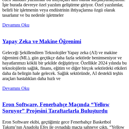
İşte burada devreye özel yazılım geliştirme giriyor. Özel yazılımlar,
belirli bir işletmenin veya endüstrinin ihtiyaçlarına özgü olarak
tasarlanır ve bu nedenle işletmeler
Devamını Oku
Yapay Zeka ve Makine Öğrenimi
Geleceği Şekillendiren Teknolojiler Yapay zeka (AI) ve makine
öğrenimi (ML), gün geçtikçe daha fazla sektörde benimseniyor ve
hayatlarımızı köklü bir şekilde değiştiriyor. Özellikle 2024 yılında bu
teknolojilerin sağlık, finans, eğitim ve diğer birçok sektördeki etkileri
daha da belirgin hale gelecek. Sağlık sektöründe, AI destekli teşhis
araçları hastalıkları daha hızlı ve
Devamını Oku
Eron Software, Fenerbahçe Maçında “Yellow
Soruyor” Projesini Taraftarlarla Buluşturdu
Eron Software ekibi, geçtiğimiz gece Fenerbahçe Basketbol
Takımı’nın Anadolu Efes ile oynadığı maçta sahneye çıktı. “Yellow