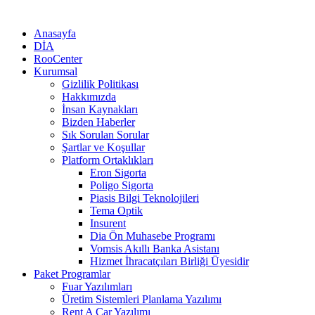
Anasayfa
DİA
RooCenter
Kurumsal
Gizlilik Politikası
Hakkımızda
İnsan Kaynakları
Bizden Haberler
Sık Sorulan Sorular
Şartlar ve Koşullar
Platform Ortaklıkları
Eron Sigorta
Poligo Sigorta
Piasis Bilgi Teknolojileri
Tema Optik
Insurent
Dia Ön Muhasebe Programı
Vomsis Akıllı Banka Asistanı
Hizmet İhracatçıları Birliği Üyesidir
Paket Programlar
Fuar Yazılımları
Üretim Sistemleri Planlama Yazılımı
Rent A Car Yazılımı