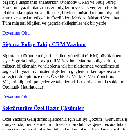
başarıya ulaşmanın anahtarıdır. Otomotiv CRM ve Satış Süreç
Yönetimi yazılımları, müşteri bilgilerini ve satış verilerini tek bir
platformda toplar ve analiz eder, böylece müşteri memnuniyetini
artırır ve satışları yükseltir. Özellikler: Merkezi Müşteri Veritabanı:
Tüm müşteri bilgileri ve geçmiş etkileşimler tek bir yerde
Devamını Oku
Sigorta Poliçe Takip CRM Yazılımı
Sigorta sektöründe müşteri ilişkileri yönetimi (CRM) büyük önem
taşır. Sigorta Poliçe Takip CRM Yazılımı, sigorta poliçelerinin,
müşteri bilgilerinin ve taleplerin tek bir platformda yönetilmesini
sağlar. Bu yazılım, müşteri ilişkilerini güçlendirirken operasyonel
süreçleri de optimize eder. Özellikler: Merkezi Veri Yönetimi:
Müşteri bilgileri, poliçeler ve talepler tek bir veritabanında saklanır.
Otomatik Hatırlatıcılar:
Devamını Oku
Sektörünüze Özel Hazır Çözümler
Özel Yazılım Geliştirme: İşletmeniz İçin En İyi Çözüm Günümüz iş
dünyasında, her işletmenin ihtiyaçları farklıdır ve genel pazara hitap
eden standart yazılımlar bu ihtiyaçları tam olarak karşılayamayabilir.