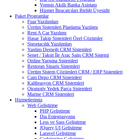
Vomsis Akıllı Banka Asistanı
Hizmet İhracatçıları Birliği Üyesidir
Paket Programlar
Fuar Yazılımları
Üretim Sistemleri Planlama Yazılımı
Rent A Car Yazılımı
Hasar Takip Sistemleri Özel Çözümler
Sigortacılık Yazılımları
Yardım Derneği CRM Sistemleri
Senet / Taksit İle Araç Satış CRM Sistemi
Online Yarışma Sistemleri
Restoran Sipariş Sistemleri
Üretim Sistem Çözümleri CRM / ERP Sistemleri
Cam Depo CRM Sistemleri
Kalibrasyon CRM Sistemleri
Otomotiv Yedek Parça Sistemleri
Marine CRM Sistemleri
Hizmetlerimiz
Web Geliştirme
PHP Geliştirme
Dia Entegrasyonu
Less ve Sass Geliştirme
JQuery UI Geliştirme
Laravel Geliştirme
Codelgniter Geliştirme