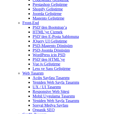
Prestashop Geliştirme
Shopify Geliştirme
Joomla Geliştirme
Magento Geliştirme
Front-End
PSD’den Bootstrap’a
HTML’ye Çizmek
PSD’den E-Posta Şablonuna
JQuery UI Geliştirme
PSD-Magento Dönüşüm
PSD-Joomla Dönüşüm
WordPress için PSD
PSD’den HTML’ye
Vue.js Geliştirme
Less ve Sass Geliştirme
Web Tasarım
Açılış Sayfası Tasarımı
Yeniden Web Sayfa Tasarımı
UX / UI Tasarımı
Responsive Web Sitesi
Mobil Uygulama Tasarımı
Yeniden Web Sayfa Tasarımı
Sosyal Medya Sayfası
Organik SEO