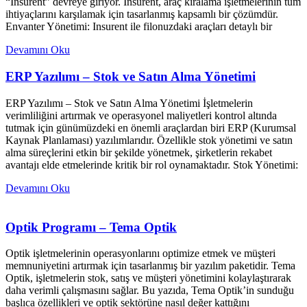
“Insurent” devreye giriyor. Insurent, araç kiralama işletmelerinin tüm
ihtiyaçlarını karşılamak için tasarlanmış kapsamlı bir çözümdür.
Envanter Yönetimi: Insurent ile filonuzdaki araçları detaylı bir
Devamını Oku
ERP Yazılımı – Stok ve Satın Alma Yönetimi
ERP Yazılımı – Stok ve Satın Alma Yönetimi İşletmelerin
verimliliğini artırmak ve operasyonel maliyetleri kontrol altında
tutmak için günümüzdeki en önemli araçlardan biri ERP (Kurumsal
Kaynak Planlaması) yazılımlarıdır. Özellikle stok yönetimi ve satın
alma süreçlerini etkin bir şekilde yönetmek, şirketlerin rekabet
avantajı elde etmelerinde kritik bir rol oynamaktadır. Stok Yönetimi:
Devamını Oku
Optik Programı – Tema Optik
Optik işletmelerinin operasyonlarını optimize etmek ve müşteri
memnuniyetini artırmak için tasarlanmış bir yazılım paketidir. Tema
Optik, işletmelerin stok, satış ve müşteri yönetimini kolaylaştırarak
daha verimli çalışmasını sağlar. Bu yazıda, Tema Optik’in sunduğu
başlıca özellikleri ve optik sektörüne nasıl değer kattığını