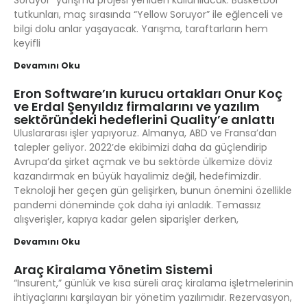
Soruyor” yarışma projesi yeniden kullanılacak. Basketbol
tutkunları, maç sırasında “Yellow Soruyor” ile eğlenceli ve
bilgi dolu anlar yaşayacak. Yarışma, taraftarların hem
keyifli
Devamını Oku
Eron Software’ın kurucu ortakları Onur Koç
ve Erdal Şenyıldız firmalarını ve yazılım
sektöründeki hedeflerini Quality’e anlattı
Uluslararası işler yapıyoruz. Almanya, ABD ve Fransa’dan
talepler geliyor. 2022’de ekibimizi daha da güçlendirip
Avrupa’da şirket açmak ve bu sektörde ülkemize döviz
kazandırmak en büyük hayalimiz değil, hedefimizdir.
Teknoloji her geçen gün gelişirken, bunun önemini özellikle
pandemi döneminde çok daha iyi anladık. Temassız
alışverişler, kapıya kadar gelen siparişler derken,
Devamını Oku
Araç Kiralama Yönetim Sistemi
“Insurent,” günlük ve kısa süreli araç kiralama işletmelerinin
ihtiyaçlarını karşılayan bir yönetim yazılımıdır. Rezervasyon,