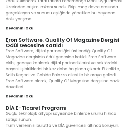
kodu kullanarak taraftarlara Fenerbahçe Mobil Uygulaması
üzerinden erişim imkanı sundu. Ekip, maç devre arasında
gerçekleşen ve sunucu eşliğinde yönetilen bu heyecan
dolu yarışma
Devamını Oku
Eron Software, Quality Of Magazine Dergisi
Ödül Gecesine Katıldı
Eron Software, dijital partnerliğini üstlendiği Quality Of
Magazine dergisinin ödül gecesine katıldı. Eron Software
ekibi, geceye katılarak dijital partnerliklerini ve sektördeki
başarılı iş birliklerini bir kez daha ön plana çıkardı. Etkinlikte,
Salih Keçeci ve Cahide Palazzo ailesi ile bir araya gelindi.
Eron Software olarak, Quality Of Magazine dergisine nazik
davetleri
Devamını Oku
DİA E-Ticaret Programı
Güçlü teknolojik altyapı sayesinde binlerce ürünü hızlıca
satışa sunun.
Tüm verilerinizi bulutta ve DİA güvencesi altında koruyun.