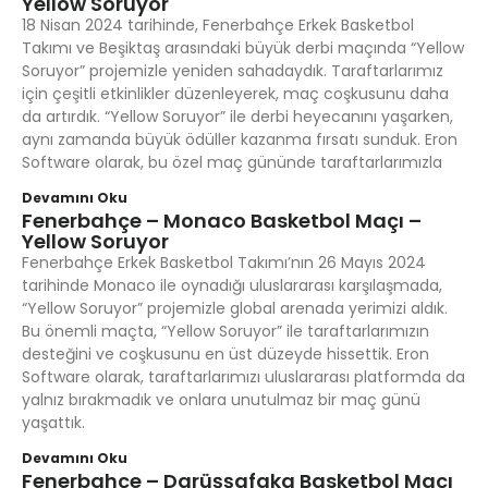
Yellow Soruyor
18 Nisan 2024 tarihinde, Fenerbahçe Erkek Basketbol
Takımı ve Beşiktaş arasındaki büyük derbi maçında “Yellow
Soruyor” projemizle yeniden sahadaydık. Taraftarlarımız
için çeşitli etkinlikler düzenleyerek, maç coşkusunu daha
da artırdık. “Yellow Soruyor” ile derbi heyecanını yaşarken,
aynı zamanda büyük ödüller kazanma fırsatı sunduk. Eron
Software olarak, bu özel maç gününde taraftarlarımızla
Devamını Oku
Fenerbahçe – Monaco Basketbol Maçı –
Yellow Soruyor
Fenerbahçe Erkek Basketbol Takımı’nın 26 Mayıs 2024
tarihinde Monaco ile oynadığı uluslararası karşılaşmada,
“Yellow Soruyor” projemizle global arenada yerimizi aldık.
Bu önemli maçta, “Yellow Soruyor” ile taraftarlarımızın
desteğini ve coşkusunu en üst düzeyde hissettik. Eron
Software olarak, taraftarlarımızı uluslararası platformda da
yalnız bırakmadık ve onlara unutulmaz bir maç günü
yaşattık.
Devamını Oku
Fenerbahçe – Darüşşafaka Basketbol Maçı