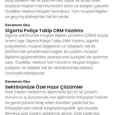
satış verilerini tek bir platformda toplar ve analiz eder,
böylece müşteri memnuniyetini artırır ve satışları yükseltir.
Özellikler: Merkezi Müşteri Veritabanı: Tüm müşteri bilgileri
ve geçmiş etkileşimler tek bir yerde
Devamını Oku
Sigorta Poliçe Takip CRM Yazılımı
Sigorta sektöründe müşteri ilişkileri yönetimi (CRM) büyük
önem taşır. Sigorta Poliçe Takip CRM Yazılımı, sigorta
poliçelerinin, müşteri bilgilerinin ve taleplerin tek bir
platformda yönetilmesini sağlar. Bu yazılım, müşteri
ilişkilerini güçlendirirken operasyonel süreçleri de optimize
eder. Özellikler: Merkezi Veri Yönetimi: Müşteri bilgileri,
poliçeler ve talepler tek bir veritabanında saklanır.
Otomatik Hatırlatıcılar:
Devamını Oku
Sektörünüze Özel Hazır Çözümler
Özel Yazılım Geliştirme: İşletmeniz İçin En İyi Çözüm
Günümüz iş dünyasında, her işletmenin ihtiyaçları farklıdır
ve genel pazara hitap eden standart yazılımlar bu
ihtiyaçları tam olarak karşılayamayabilir. İşte burada
devreye özel yazılım geliştirme giriyor. Özel yazılımlar,