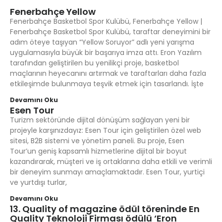
Fenerbahçe Yellow
Fenerbahçe Basketbol Spor Kulübü, Fenerbahçe Yellow |
Fenerbahçe Basketbol Spor Kulübü, taraftar deneyimini bir
adım öteye taşıyan “Yellow Soruyor” adlı yeni yarışma
uygulamasıyla büyük bir başarıya imza attı. Eron Yazılım
tarafından geliştirilen bu yenilikçi proje, basketbol
maçlarının heyecanını artırmak ve taraftarları daha fazla
etkileşimde bulunmaya teşvik etmek için tasarlandı. İşte
Devamını Oku
Esen Tour
Turizm sektöründe dijital dönüşüm sağlayan yeni bir
projeyle karşınızdayız: Esen Tour için geliştirilen özel web
sitesi, B2B sistemi ve yönetim paneli. Bu proje, Esen
Tour’un geniş kapsamlı hizmetlerine dijital bir boyut
kazandırarak, müşteri ve iş ortaklarına daha etkili ve verimli
bir deneyim sunmayı amaçlamaktadır. Esen Tour, yurtiçi
ve yurtdışı turlar,
Devamını Oku
13. Quality of magazine ödül töreninde En
Quality Teknoloji Firması ödülü ‘Eron