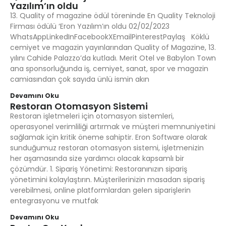
Yazılım’ın oldu
13. Quality of magazine ödül töreninde En Quality Teknoloji
Firması ödülü ‘Eron Yazılım’ın oldu 02/02/2023
WhatsAppLinkedInFacebookXEmailPinterestPaylaş Köklü
cemiyet ve magazin yayınlarından Quality of Magazine, 13.
yılını Cahide Palazzo’da kutladı. Merit Otel ve Babylon Town
ana sponsorluğunda iş, cemiyet, sanat, spor ve magazin
camiasından çok sayıda ünlü ismin akın
Devamını Oku
Restoran Otomasyon Sistemi
Restoran işletmeleri için otomasyon sistemleri,
operasyonel verimliliği artırmak ve müşteri memnuniyetini
sağlamak için kritik öneme sahiptir. Eron Software olarak
sunduğumuz restoran otomasyon sistemi, işletmenizin
her aşamasında size yardımcı olacak kapsamlı bir
çözümdür. 1. Sipariş Yönetimi: Restoranınızın sipariş
yönetimini kolaylaştırın. Müşterilerinizin masadan sipariş
verebilmesi, online platformlardan gelen siparişlerin
entegrasyonu ve mutfak
Devamını Oku