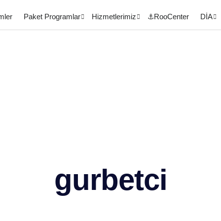
mler
Paket Programlar
Hizmetlerimiz
⚓RooCenter
DİA
gurbetci