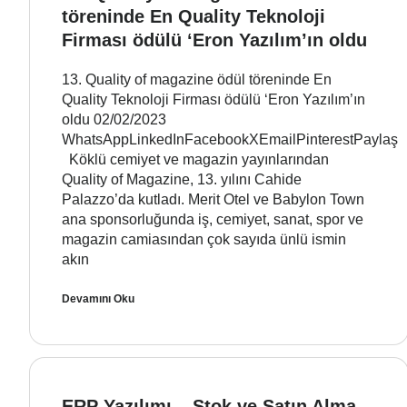
töreninde En Quality Teknoloji
Firması ödülü ‘Eron Yazılım’ın oldu
13. Quality of magazine ödül töreninde En
Quality Teknoloji Firması ödülü ‘Eron Yazılım’ın
oldu 02/02/2023
WhatsAppLinkedInFacebookXEmailPinterestPaylaş
Köklü cemiyet ve magazin yayınlarından
Quality of Magazine, 13. yılını Cahide
Palazzo’da kutladı. Merit Otel ve Babylon Town
ana sponsorluğunda iş, cemiyet, sanat, spor ve
magazin camiasından çok sayıda ünlü ismin
akın
Devamını Oku
ERP Yazılımı – Stok ve Satın Alma