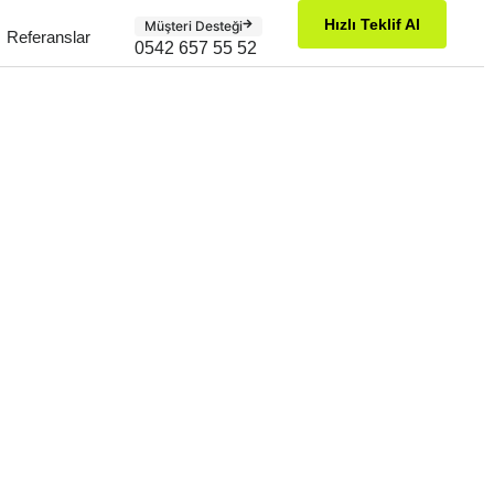
Hızlı Teklif Al
Müşteri Desteği
Referanslar
0542 657 55 52