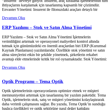
“Insurent” devreye giriyor. Insurent, araç kiralama işletmelerinin tüm
ihtiyaçlarını karşılamak için tasarlanmış kapsamlı bir çözümdür.
Envanter Yönetimi: Insurent ile filonuzdaki araçları detaylı bir
Devamını Oku
ERP Yazılımı – Stok ve Satın Alma Yönetimi
ERP Yazılımı – Stok ve Satın Alma Yönetimi İşletmelerin
verimliliğini artırmak ve operasyonel maliyetleri kontrol altında
tutmak için günümüzdeki en önemli araçlardan biri ERP (Kurumsal
Kaynak Planlaması) yazılımlarıdır. Özellikle stok yönetimi ve satın
alma süreçlerini etkin bir şekilde yönetmek, şirketlerin rekabet
avantajı elde etmelerinde kritik bir rol oynamaktadır. Stok Yönetimi:
Devamını Oku
Optik Programı – Tema Optik
Optik işletmelerinin operasyonlarını optimize etmek ve müşteri
memnuniyetini artırmak için tasarlanmış bir yazılım paketidir. Tema
Optik, işletmelerin stok, satış ve müşteri yönetimini kolaylaştırarak
daha verimli çalışmasını sağlar. Bu yazıda, Tema Optik’in sunduğu
başlıca özellikleri ve optik sektörüne nasıl değer kattığını