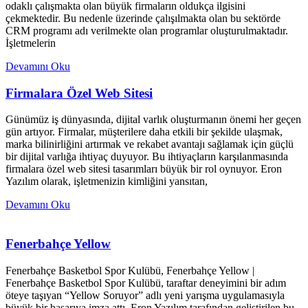
odaklı çalışmakta olan büyük firmaların oldukça ilgisini
çekmektedir. Bu nedenle üzerinde çalışılmakta olan bu sektörde
CRM programı adı verilmekte olan programlar oluşturulmaktadır.
İşletmelerin
Devamını Oku
Firmalara Özel Web Sitesi
Günümüz iş dünyasında, dijital varlık oluşturmanın önemi her geçen
gün artıyor. Firmalar, müşterilere daha etkili bir şekilde ulaşmak,
marka bilinirliğini artırmak ve rekabet avantajı sağlamak için güçlü
bir dijital varlığa ihtiyaç duyuyor. Bu ihtiyaçların karşılanmasında
firmalara özel web sitesi tasarımları büyük bir rol oynuyor. Eron
Yazılım olarak, işletmenizin kimliğini yansıtan,
Devamını Oku
Fenerbahçe Yellow
Fenerbahçe Basketbol Spor Kulübü, Fenerbahçe Yellow |
Fenerbahçe Basketbol Spor Kulübü, taraftar deneyimini bir adım
öteye taşıyan “Yellow Soruyor” adlı yeni yarışma uygulamasıyla
büyük bir başarıya imza attı. Eron Yazılım tarafından geliştirilen bu