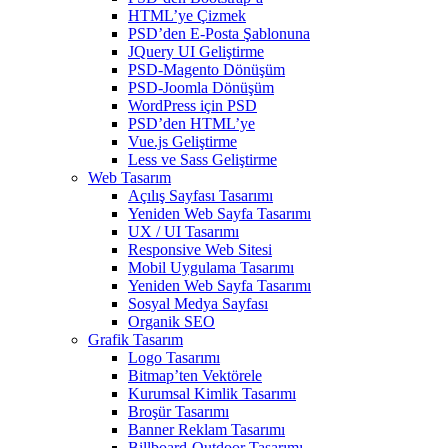
HTML’ye Çizmek
PSD’den E-Posta Şablonuna
JQuery UI Geliştirme
PSD-Magento Dönüşüm
PSD-Joomla Dönüşüm
WordPress için PSD
PSD’den HTML’ye
Vue.js Geliştirme
Less ve Sass Geliştirme
Web Tasarım
Açılış Sayfası Tasarımı
Yeniden Web Sayfa Tasarımı
UX / UI Tasarımı
Responsive Web Sitesi
Mobil Uygulama Tasarımı
Yeniden Web Sayfa Tasarımı
Sosyal Medya Sayfası
Organik SEO
Grafik Tasarım
Logo Tasarımı
Bitmap’ten Vektörele
Kurumsal Kimlik Tasarımı
Broşür Tasarımı
Banner Reklam Tasarımı
Billboard-Outdoor Tasarımı