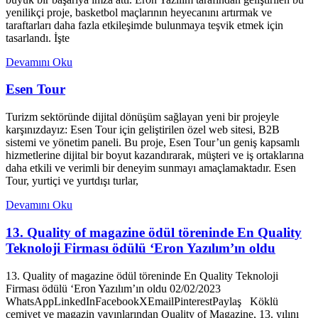
yenilikçi proje, basketbol maçlarının heyecanını artırmak ve
taraftarları daha fazla etkileşimde bulunmaya teşvik etmek için
tasarlandı. İşte
Devamını Oku
Esen Tour
Turizm sektöründe dijital dönüşüm sağlayan yeni bir projeyle
karşınızdayız: Esen Tour için geliştirilen özel web sitesi, B2B
sistemi ve yönetim paneli. Bu proje, Esen Tour’un geniş kapsamlı
hizmetlerine dijital bir boyut kazandırarak, müşteri ve iş ortaklarına
daha etkili ve verimli bir deneyim sunmayı amaçlamaktadır. Esen
Tour, yurtiçi ve yurtdışı turlar,
Devamını Oku
13. Quality of magazine ödül töreninde En Quality
Teknoloji Firması ödülü ‘Eron Yazılım’ın oldu
13. Quality of magazine ödül töreninde En Quality Teknoloji
Firması ödülü ‘Eron Yazılım’ın oldu 02/02/2023
WhatsAppLinkedInFacebookXEmailPinterestPaylaş Köklü
cemiyet ve magazin yayınlarından Quality of Magazine, 13. yılını