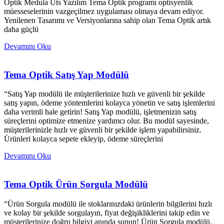
Optik Medula Üts Yazılım Tema Optik programı optisyenlik
müesseselerinin vazgeçilmez uygulaması olmaya devam ediyor.
Yenilenen Tasarımı ve Versiyonlarına sahip olan Tema Optik artık
daha güçlü
Devamını Oku
Tema Optik Satış Yap Modülü
“Satış Yap modülü ile müşterilerinize hızlı ve güvenli bir şekilde
satış yapın, ödeme yöntemlerini kolayca yönetin ve satış işlemlerini
daha verimli hale getirin! Satış Yap modülü, işletmenizin satış
süreçlerini optimize etmenize yardımcı olur. Bu modül sayesinde,
müşterilerinizle hızlı ve güvenli bir şekilde işlem yapabilirsiniz.
Ürünleri kolayca sepete ekleyip, ödeme süreçlerini
Devamını Oku
Tema Optik Ürün Sorgula Modülü
“Ürün Sorgula modülü ile stoklarınızdaki ürünlerin bilgilerini hızlı
ve kolay bir şekilde sorgulayın, fiyat değişikliklerini takip edin ve
müşterilerinize doğru bilgiyi anında sunun! Ürün Sorgula modülü,