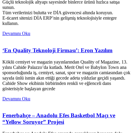
Güçlü teknolojik altyapı sayesinde binlerce ürünü hızlıca satışa
sunun.
Tüm verilerinizi bulutta ve DİA güvencesi altında koruyun.
E-ticaret sitenizi DİA ERP’nin gelişmiş teknolojisiyle entegre
kullanın.
Devamını Oku
‘En Quality Teknoloji Firması’: Eron Yazılım
Köklü cemiyet ve magazin yayınlarından Quality of Magazine, 13.
yılını Cahide Palazzo’da kutladı. Merit Otel ve Babylon Town ana
sponsorluğunda iş, cemiyet, sanat, spor ve magazin camiasından çok
sayıda ünlü ismin akın ettiği gecede adeta yıldızlar geçidi yaşandı.
Cahide Show ekibinin birbirinden renkli ve eğlenceli dans
gösterisiyle başlayan gecede
Devamını Oku
Fenerbahçe – Anadolu Efes Basketbol Maçı ve
“Yellow Soruyor” Projesi