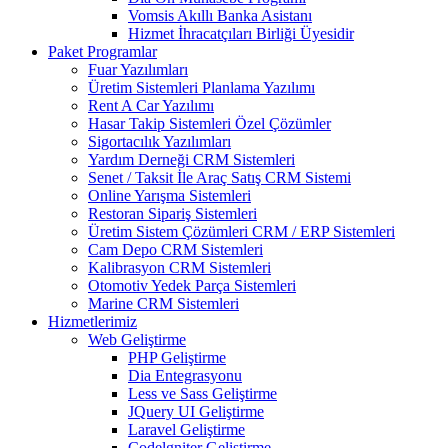
Vomsis Akıllı Banka Asistanı
Hizmet İhracatçıları Birliği Üyesidir
Paket Programlar
Fuar Yazılımları
Üretim Sistemleri Planlama Yazılımı
Rent A Car Yazılımı
Hasar Takip Sistemleri Özel Çözümler
Sigortacılık Yazılımları
Yardım Derneği CRM Sistemleri
Senet / Taksit İle Araç Satış CRM Sistemi
Online Yarışma Sistemleri
Restoran Sipariş Sistemleri
Üretim Sistem Çözümleri CRM / ERP Sistemleri
Cam Depo CRM Sistemleri
Kalibrasyon CRM Sistemleri
Otomotiv Yedek Parça Sistemleri
Marine CRM Sistemleri
Hizmetlerimiz
Web Geliştirme
PHP Geliştirme
Dia Entegrasyonu
Less ve Sass Geliştirme
JQuery UI Geliştirme
Laravel Geliştirme
Codelgniter Geliştirme