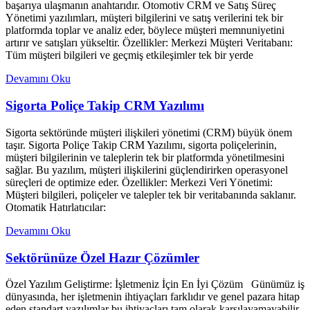
başarıya ulaşmanın anahtarıdır. Otomotiv CRM ve Satış Süreç
Yönetimi yazılımları, müşteri bilgilerini ve satış verilerini tek bir
platformda toplar ve analiz eder, böylece müşteri memnuniyetini
artırır ve satışları yükseltir. Özellikler: Merkezi Müşteri Veritabanı:
Tüm müşteri bilgileri ve geçmiş etkileşimler tek bir yerde
Devamını Oku
Sigorta Poliçe Takip CRM Yazılımı
Sigorta sektöründe müşteri ilişkileri yönetimi (CRM) büyük önem
taşır. Sigorta Poliçe Takip CRM Yazılımı, sigorta poliçelerinin,
müşteri bilgilerinin ve taleplerin tek bir platformda yönetilmesini
sağlar. Bu yazılım, müşteri ilişkilerini güçlendirirken operasyonel
süreçleri de optimize eder. Özellikler: Merkezi Veri Yönetimi:
Müşteri bilgileri, poliçeler ve talepler tek bir veritabanında saklanır.
Otomatik Hatırlatıcılar:
Devamını Oku
Sektörünüze Özel Hazır Çözümler
Özel Yazılım Geliştirme: İşletmeniz İçin En İyi Çözüm Günümüz iş
dünyasında, her işletmenin ihtiyaçları farklıdır ve genel pazara hitap
eden standart yazılımlar bu ihtiyaçları tam olarak karşılayamayabilir.