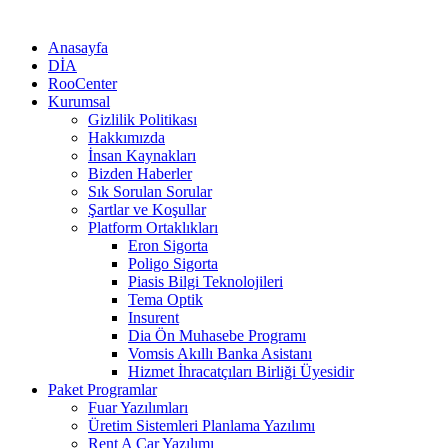
Anasayfa
DİA
RooCenter
Kurumsal
Gizlilik Politikası
Hakkımızda
İnsan Kaynakları
Bizden Haberler
Sık Sorulan Sorular
Şartlar ve Koşullar
Platform Ortaklıkları
Eron Sigorta
Poligo Sigorta
Piasis Bilgi Teknolojileri
Tema Optik
Insurent
Dia Ön Muhasebe Programı
Vomsis Akıllı Banka Asistanı
Hizmet İhracatçıları Birliği Üyesidir
Paket Programlar
Fuar Yazılımları
Üretim Sistemleri Planlama Yazılımı
Rent A Car Yazılımı