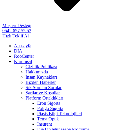
Müşteri Desteği
0542 657 55 52
Hızlı Teklif Al
Anasayfa
DİA
RooCenter
Kurumsal
Gizlilik Politikası
Hakkımızda
İnsan Kaynakları
Bizden Haberler
Sık Sorulan Sorular
Şartlar ve Koşullar
Platform Ortaklıkları
Eron Sigorta
Poligo Sigorta
Piasis Bilgi Teknolojileri
Tema Optik
Insurent
Dia Ön Muhasebe Programı