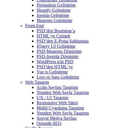
Prestashop Geliştirme
Shopify Geliştirme
Joomla Geliştirme
Magento Geliştirme
Front-End
PSD’den Bootstrap’a
HTML’ye Çizmek
PSD’den E-Posta Şablonuna
JQuery UI Geliştirme
PSD-Magento Dönüşüm
PSD-Joomla Dönüşüm
WordPress için PSD
PSD’den HTML’ye
Vue.js Geliştirme
Less ve Sass Geliştirme
Web Tasarım
Açılış Sayfası Tasarımı
Yeniden Web Sayfa Tasarımı
UX / UI Tasarımı
Responsive Web Sitesi
Mobil Uygulama Tasarımı
Yeniden Web Sayfa Tasarımı
Sosyal Medya Sayfası
Organik SEO