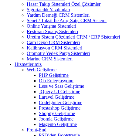
Hasar Takip Sistemleri Özel Çözümler
Sigortacılık Yazılımları
Yardım Derneği CRM Sistemleri
Senet / Taksit İle Araç Satış CRM Sistemi
Online Yarışma Sistemleri
Restoran Sipariş Sistemleri
Üretim Sistem Çözümleri CRM / ERP Sistemleri
Cam Depo CRM Sistemleri
Kalibrasyon CRM Sistemleri
Otomotiv Yedek Parça Sistemleri
Marine CRM Sistemleri
Hizmetlerimiz
Web Geliştirme
PHP Geliştirme
Dia Entegrasyonu
Less ve Sass Geliştirme
JQuery UI Geliştirme
Laravel Geliştirme
Codelgniter Geliştirme
Prestashop Geliştirme
Shopify Geliştirme
Joomla Geliştirme
Magento Geliştirme
Front-End
PSD’den Bootstrap’a