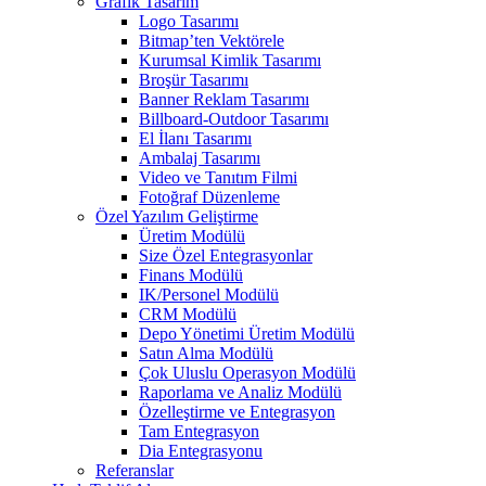
Grafik Tasarım
Logo Tasarımı
Bitmap’ten Vektörele
Kurumsal Kimlik Tasarımı
Broşür Tasarımı
Banner Reklam Tasarımı
Billboard-Outdoor Tasarımı
El İlanı Tasarımı
Ambalaj Tasarımı
Video ve Tanıtım Filmi
Fotoğraf Düzenleme
Özel Yazılım Geliştirme
Üretim Modülü
Size Özel Entegrasyonlar
Finans Modülü
IK/Personel Modülü
CRM Modülü
Depo Yönetimi Üretim Modülü
Satın Alma Modülü
Çok Uluslu Operasyon Modülü
Raporlama ve Analiz Modülü
Özelleştirme ve Entegrasyon
Tam Entegrasyon
Dia Entegrasyonu
Referanslar