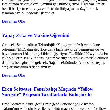
İşte burada devreye özel yazılım geliştirme giriyor. Özel yazılımlar,
belirli bir işletmenin veya endüstrinin ihtiyaçlarına özgü olarak
tasarlanır ve bu nedenle işletmeler
Devamını Oku
Yapay Zeka ve Makine Öğrenimi
Geleceği Şekillendiren Teknolojiler Yapay zeka (AI) ve makine
öğrenimi (ML), gün geçtikçe daha fazla sektörde benimseniyor ve
hayatlarımızı köklü bir şekilde değiştiriyor. Özellikle 2024 yılında bu
teknolojilerin sağlık, finans, eğitim ve diğer birçok sektördeki etkileri
daha da belirgin hale gelecek. Sağlık sektöründe, AI destekli teşhis
araçları hastalıkları daha hızlı ve
Devamını Oku
Eron Software, Fenerbahçe Maçında “Yellow
Soruyor” Projesini Taraftarlarla Buluşturdu
Eron Software ekibi, geçtiğimiz gece Fenerbahçe Basketbol
Takımı’nın Anadolu Efes ile oynadığı maçta sahneye çıktı. “Yellow