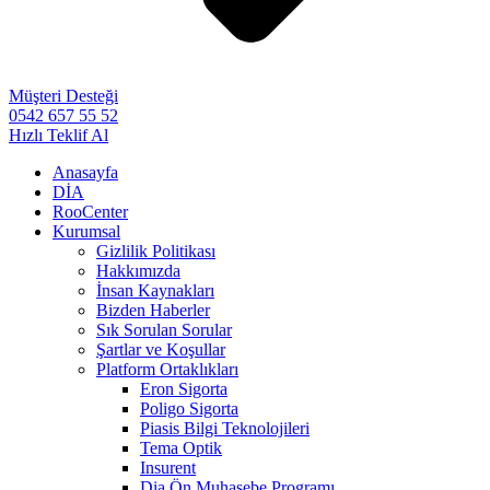
Müşteri Desteği
0542 657 55 52
Hızlı Teklif Al
Anasayfa
DİA
RooCenter
Kurumsal
Gizlilik Politikası
Hakkımızda
İnsan Kaynakları
Bizden Haberler
Sık Sorulan Sorular
Şartlar ve Koşullar
Platform Ortaklıkları
Eron Sigorta
Poligo Sigorta
Piasis Bilgi Teknolojileri
Tema Optik
Insurent
Dia Ön Muhasebe Programı