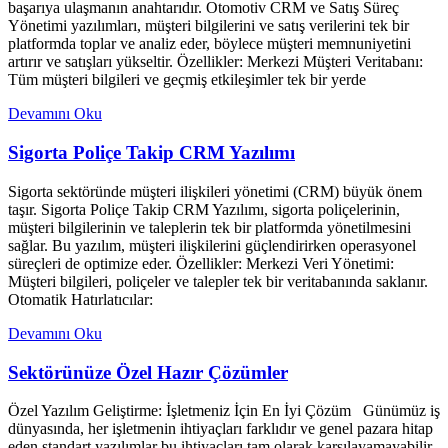
başarıya ulaşmanın anahtarıdır. Otomotiv CRM ve Satış Süreç
Yönetimi yazılımları, müşteri bilgilerini ve satış verilerini tek bir
platformda toplar ve analiz eder, böylece müşteri memnuniyetini
artırır ve satışları yükseltir. Özellikler: Merkezi Müşteri Veritabanı:
Tüm müşteri bilgileri ve geçmiş etkileşimler tek bir yerde
Devamını Oku
Sigorta Poliçe Takip CRM Yazılımı
Sigorta sektöründe müşteri ilişkileri yönetimi (CRM) büyük önem
taşır. Sigorta Poliçe Takip CRM Yazılımı, sigorta poliçelerinin,
müşteri bilgilerinin ve taleplerin tek bir platformda yönetilmesini
sağlar. Bu yazılım, müşteri ilişkilerini güçlendirirken operasyonel
süreçleri de optimize eder. Özellikler: Merkezi Veri Yönetimi:
Müşteri bilgileri, poliçeler ve talepler tek bir veritabanında saklanır.
Otomatik Hatırlatıcılar:
Devamını Oku
Sektörünüze Özel Hazır Çözümler
Özel Yazılım Geliştirme: İşletmeniz İçin En İyi Çözüm Günümüz iş
dünyasında, her işletmenin ihtiyaçları farklıdır ve genel pazara hitap
eden standart yazılımlar bu ihtiyaçları tam olarak karşılayamayabilir.