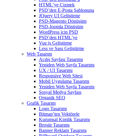
HTML’ye Çizmek
PSD’den E-Posta Şablonuna
JQuery UI Geliştirme
PSD-Magento Dönüşüm
PSD-Joomla Dönüşüm
WordPress için PSD
PSD’den HTML’ye
Vue.js Geliştirme
Less ve Sass Geliştirme
Web Tasarım
Açılış Sayfası Tasarımı
Yeniden Web Sayfa Tasarımı
UX / UI Tasarımı
Responsive Web Sitesi
Mobil Uygulama Tasarımı
Yeniden Web Sayfa Tasarımı
Sosyal Medya Sayfası
Organik SEO
Grafik Tasarım
Logo Tasarımı
Bitmap’ten Vektörele
Kurumsal Kimlik Tasarımı
Broşür Tasarımı
Banner Reklam Tasarımı
Billboard-Outdoor Tasarımı