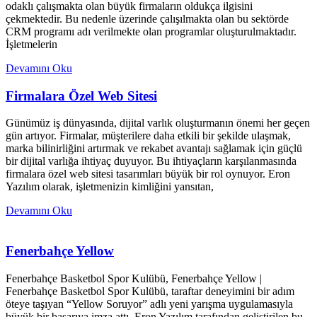
odaklı çalışmakta olan büyük firmaların oldukça ilgisini
çekmektedir. Bu nedenle üzerinde çalışılmakta olan bu sektörde
CRM programı adı verilmekte olan programlar oluşturulmaktadır.
İşletmelerin
Devamını Oku
Firmalara Özel Web Sitesi
Günümüz iş dünyasında, dijital varlık oluşturmanın önemi her geçen
gün artıyor. Firmalar, müşterilere daha etkili bir şekilde ulaşmak,
marka bilinirliğini artırmak ve rekabet avantajı sağlamak için güçlü
bir dijital varlığa ihtiyaç duyuyor. Bu ihtiyaçların karşılanmasında
firmalara özel web sitesi tasarımları büyük bir rol oynuyor. Eron
Yazılım olarak, işletmenizin kimliğini yansıtan,
Devamını Oku
Fenerbahçe Yellow
Fenerbahçe Basketbol Spor Kulübü, Fenerbahçe Yellow |
Fenerbahçe Basketbol Spor Kulübü, taraftar deneyimini bir adım
öteye taşıyan “Yellow Soruyor” adlı yeni yarışma uygulamasıyla
büyük bir başarıya imza attı. Eron Yazılım tarafından geliştirilen bu