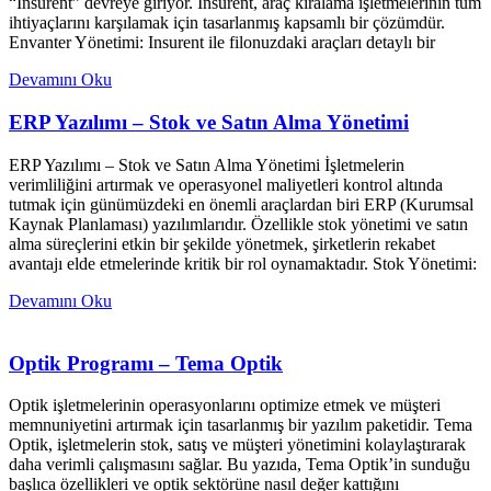
“Insurent” devreye giriyor. Insurent, araç kiralama işletmelerinin tüm
ihtiyaçlarını karşılamak için tasarlanmış kapsamlı bir çözümdür.
Envanter Yönetimi: Insurent ile filonuzdaki araçları detaylı bir
Devamını Oku
ERP Yazılımı – Stok ve Satın Alma Yönetimi
ERP Yazılımı – Stok ve Satın Alma Yönetimi İşletmelerin
verimliliğini artırmak ve operasyonel maliyetleri kontrol altında
tutmak için günümüzdeki en önemli araçlardan biri ERP (Kurumsal
Kaynak Planlaması) yazılımlarıdır. Özellikle stok yönetimi ve satın
alma süreçlerini etkin bir şekilde yönetmek, şirketlerin rekabet
avantajı elde etmelerinde kritik bir rol oynamaktadır. Stok Yönetimi:
Devamını Oku
Optik Programı – Tema Optik
Optik işletmelerinin operasyonlarını optimize etmek ve müşteri
memnuniyetini artırmak için tasarlanmış bir yazılım paketidir. Tema
Optik, işletmelerin stok, satış ve müşteri yönetimini kolaylaştırarak
daha verimli çalışmasını sağlar. Bu yazıda, Tema Optik’in sunduğu
başlıca özellikleri ve optik sektörüne nasıl değer kattığını