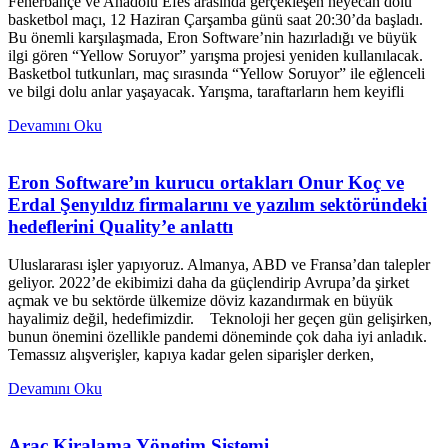
Fenerbahçe ve Anadolu Efes arasında gerçekleşen heyecan dolu
basketbol maçı, 12 Haziran Çarşamba günü saat 20:30’da başladı.
Bu önemli karşılaşmada, Eron Software’nin hazırladığı ve büyük
ilgi gören “Yellow Soruyor” yarışma projesi yeniden kullanılacak.
Basketbol tutkunları, maç sırasında “Yellow Soruyor” ile eğlenceli
ve bilgi dolu anlar yaşayacak. Yarışma, taraftarların hem keyifli
Devamını Oku
Eron Software’ın kurucu ortakları Onur Koç ve
Erdal Şenyıldız firmalarını ve yazılım sektöründeki
hedeflerini Quality’e anlattı
Uluslararası işler yapıyoruz. Almanya, ABD ve Fransa’dan talepler
geliyor. 2022’de ekibimizi daha da güçlendirip Avrupa’da şirket
açmak ve bu sektörde ülkemize döviz kazandırmak en büyük
hayalimiz değil, hedefimizdir. Teknoloji her geçen gün gelişirken,
bunun önemini özellikle pandemi döneminde çok daha iyi anladık.
Temassız alışverişler, kapıya kadar gelen siparişler derken,
Devamını Oku
Araç Kiralama Yönetim Sistemi