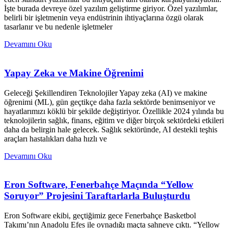
İşte burada devreye özel yazılım geliştirme giriyor. Özel yazılımlar,
belirli bir işletmenin veya endüstrinin ihtiyaçlarına özgü olarak
tasarlanır ve bu nedenle işletmeler
Devamını Oku
Yapay Zeka ve Makine Öğrenimi
Geleceği Şekillendiren Teknolojiler Yapay zeka (AI) ve makine
öğrenimi (ML), gün geçtikçe daha fazla sektörde benimseniyor ve
hayatlarımızı köklü bir şekilde değiştiriyor. Özellikle 2024 yılında bu
teknolojilerin sağlık, finans, eğitim ve diğer birçok sektördeki etkileri
daha da belirgin hale gelecek. Sağlık sektöründe, AI destekli teşhis
araçları hastalıkları daha hızlı ve
Devamını Oku
Eron Software, Fenerbahçe Maçında “Yellow
Soruyor” Projesini Taraftarlarla Buluşturdu
Eron Software ekibi, geçtiğimiz gece Fenerbahçe Basketbol
Takımı’nın Anadolu Efes ile oynadığı maçta sahneye çıktı. “Yellow