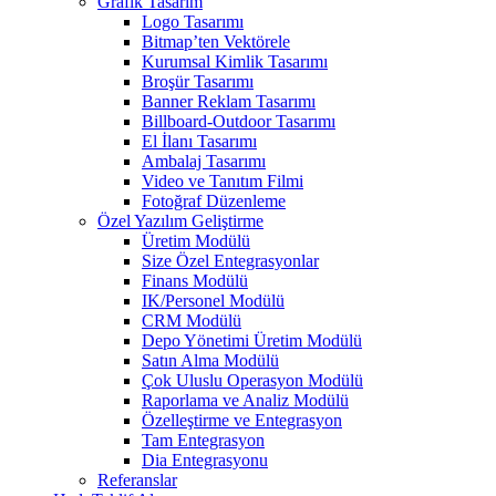
Grafik Tasarım
Logo Tasarımı
Bitmap’ten Vektörele
Kurumsal Kimlik Tasarımı
Broşür Tasarımı
Banner Reklam Tasarımı
Billboard-Outdoor Tasarımı
El İlanı Tasarımı
Ambalaj Tasarımı
Video ve Tanıtım Filmi
Fotoğraf Düzenleme
Özel Yazılım Geliştirme
Üretim Modülü
Size Özel Entegrasyonlar
Finans Modülü
IK/Personel Modülü
CRM Modülü
Depo Yönetimi Üretim Modülü
Satın Alma Modülü
Çok Uluslu Operasyon Modülü
Raporlama ve Analiz Modülü
Özelleştirme ve Entegrasyon
Tam Entegrasyon
Dia Entegrasyonu
Referanslar