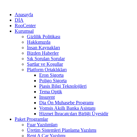
Anasayfa
DİA
RooCenter
Kurumsal
Gizlilik Politikası
Hakkımızda
İnsan Kaynakları
Bizden Haberler
Sık Sorulan Sorular
Şartlar ve Koşullar
Platform Ortaklıkları
Eron Sigorta
Poligo Sigorta
Piasis Bilgi Teknolojileri
Tema Optik
Insurent
Dia Ön Muhasebe Programı
Vomsis Akıllı Banka Asistanı
Hizmet İhracatçıları Birliği Üyesidir
Paket Programlar
Fuar Yazılımları
Üretim Sistemleri Planlama Yazılımı
Rent A Car Yazılımı