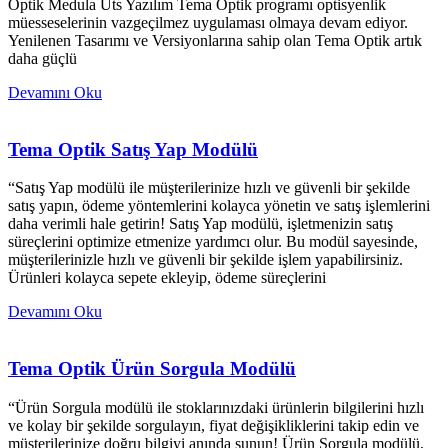
Optik Medula Üts Yazılım Tema Optik programı optisyenlik
müesseselerinin vazgeçilmez uygulaması olmaya devam ediyor.
Yenilenen Tasarımı ve Versiyonlarına sahip olan Tema Optik artık
daha güçlü
Devamını Oku
Tema Optik Satış Yap Modülü
“Satış Yap modülü ile müşterilerinize hızlı ve güvenli bir şekilde
satış yapın, ödeme yöntemlerini kolayca yönetin ve satış işlemlerini
daha verimli hale getirin! Satış Yap modülü, işletmenizin satış
süreçlerini optimize etmenize yardımcı olur. Bu modül sayesinde,
müşterilerinizle hızlı ve güvenli bir şekilde işlem yapabilirsiniz.
Ürünleri kolayca sepete ekleyip, ödeme süreçlerini
Devamını Oku
Tema Optik Ürün Sorgula Modülü
“Ürün Sorgula modülü ile stoklarınızdaki ürünlerin bilgilerini hızlı
ve kolay bir şekilde sorgulayın, fiyat değişikliklerini takip edin ve
müşterilerinize doğru bilgiyi anında sunun! Ürün Sorgula modülü,