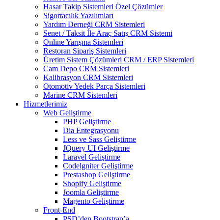
Hasar Takip Sistemleri Özel Çözümler
Sigortacılık Yazılımları
Yardım Derneği CRM Sistemleri
Senet / Taksit İle Araç Satış CRM Sistemi
Online Yarışma Sistemleri
Restoran Sipariş Sistemleri
Üretim Sistem Çözümleri CRM / ERP Sistemleri
Cam Depo CRM Sistemleri
Kalibrasyon CRM Sistemleri
Otomotiv Yedek Parça Sistemleri
Marine CRM Sistemleri
Hizmetlerimiz
Web Geliştirme
PHP Geliştirme
Dia Entegrasyonu
Less ve Sass Geliştirme
JQuery UI Geliştirme
Laravel Geliştirme
Codelgniter Geliştirme
Prestashop Geliştirme
Shopify Geliştirme
Joomla Geliştirme
Magento Geliştirme
Front-End
PSD’den Bootstrap’a