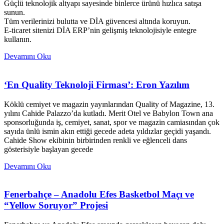
Güçlü teknolojik altyapı sayesinde binlerce ürünü hızlıca satışa
sunun.
Tüm verilerinizi bulutta ve DİA güvencesi altında koruyun.
E-ticaret sitenizi DİA ERP’nin gelişmiş teknolojisiyle entegre
kullanın.
Devamını Oku
‘En Quality Teknoloji Firması’: Eron Yazılım
Köklü cemiyet ve magazin yayınlarından Quality of Magazine, 13.
yılını Cahide Palazzo’da kutladı. Merit Otel ve Babylon Town ana
sponsorluğunda iş, cemiyet, sanat, spor ve magazin camiasından çok
sayıda ünlü ismin akın ettiği gecede adeta yıldızlar geçidi yaşandı.
Cahide Show ekibinin birbirinden renkli ve eğlenceli dans
gösterisiyle başlayan gecede
Devamını Oku
Fenerbahçe – Anadolu Efes Basketbol Maçı ve
“Yellow Soruyor” Projesi