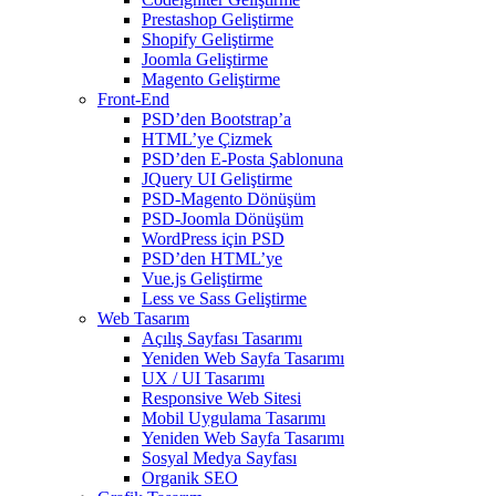
Prestashop Geliştirme
Shopify Geliştirme
Joomla Geliştirme
Magento Geliştirme
Front-End
PSD’den Bootstrap’a
HTML’ye Çizmek
PSD’den E-Posta Şablonuna
JQuery UI Geliştirme
PSD-Magento Dönüşüm
PSD-Joomla Dönüşüm
WordPress için PSD
PSD’den HTML’ye
Vue.js Geliştirme
Less ve Sass Geliştirme
Web Tasarım
Açılış Sayfası Tasarımı
Yeniden Web Sayfa Tasarımı
UX / UI Tasarımı
Responsive Web Sitesi
Mobil Uygulama Tasarımı
Yeniden Web Sayfa Tasarımı
Sosyal Medya Sayfası
Organik SEO