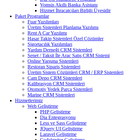
Vomsis Akıllı Banka Asistanı
Hizmet İhracatçıları Birliği Üyesidir
Paket Programlar
Fuar Yazılımları
Üretim Sistemleri Planlama Yazılımı
Rent A Car Yazılımı
Hasar Takip Sistemleri Özel Çözümler
Sigortacılık Yazılımları
Yardım Derneği CRM Sistemleri
Senet / Taksit İle Araç Satış CRM Sistemi
Online Yarışma Sistemleri
Restoran Sipariş Sistemleri
Üretim Sistem Çözümleri CRM / ERP Sistemleri
Cam Depo CRM Sistemleri
Kalibrasyon CRM Sistemleri
Otomotiv Yedek Parça Sistemleri
Marine CRM Sistemleri
Hizmetlerimiz
Web Geliştirme
PHP Geliştirme
Dia Entegrasyonu
Less ve Sass Geliştirme
JQuery UI Geliştirme
Laravel Geliştirme
Codelgniter Geliştirme