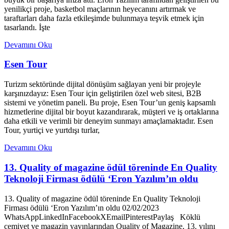
yenilikçi proje, basketbol maçlarının heyecanını artırmak ve
taraftarları daha fazla etkileşimde bulunmaya teşvik etmek için
tasarlandı. İşte
Devamını Oku
Esen Tour
Turizm sektöründe dijital dönüşüm sağlayan yeni bir projeyle
karşınızdayız: Esen Tour için geliştirilen özel web sitesi, B2B
sistemi ve yönetim paneli. Bu proje, Esen Tour’un geniş kapsamlı
hizmetlerine dijital bir boyut kazandırarak, müşteri ve iş ortaklarına
daha etkili ve verimli bir deneyim sunmayı amaçlamaktadır. Esen
Tour, yurtiçi ve yurtdışı turlar,
Devamını Oku
13. Quality of magazine ödül töreninde En Quality
Teknoloji Firması ödülü ‘Eron Yazılım’ın oldu
13. Quality of magazine ödül töreninde En Quality Teknoloji
Firması ödülü ‘Eron Yazılım’ın oldu 02/02/2023
WhatsAppLinkedInFacebookXEmailPinterestPaylaş Köklü
cemiyet ve magazin yayınlarından Quality of Magazine, 13. yılını