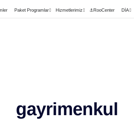
mler
Paket Programlar
Hizmetlerimiz
⚓RooCenter
DİA
gayrimenkul