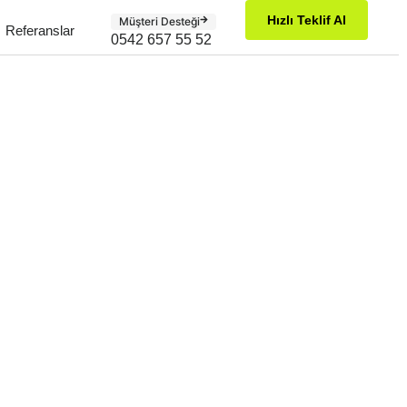
Hızlı Teklif Al
Müşteri Desteği
Referanslar
0542 657 55 52