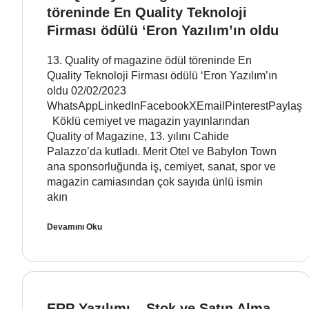
töreninde En Quality Teknoloji
Firması ödülü ‘Eron Yazılım’ın oldu
13. Quality of magazine ödül töreninde En
Quality Teknoloji Firması ödülü ‘Eron Yazılım’ın
oldu 02/02/2023
WhatsAppLinkedInFacebookXEmailPinterestPaylaş
Köklü cemiyet ve magazin yayınlarından
Quality of Magazine, 13. yılını Cahide
Palazzo’da kutladı. Merit Otel ve Babylon Town
ana sponsorluğunda iş, cemiyet, sanat, spor ve
magazin camiasından çok sayıda ünlü ismin
akın
Devamını Oku
ERP Yazılımı – Stok ve Satın Alma