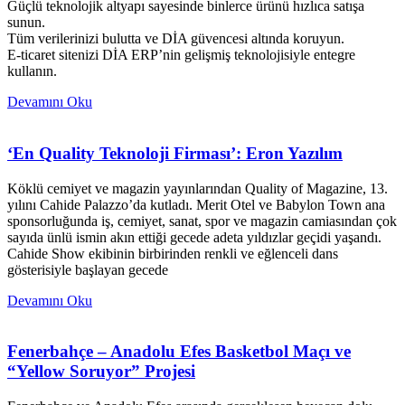
Güçlü teknolojik altyapı sayesinde binlerce ürünü hızlıca satışa
sunun.
Tüm verilerinizi bulutta ve DİA güvencesi altında koruyun.
E-ticaret sitenizi DİA ERP’nin gelişmiş teknolojisiyle entegre
kullanın.
Devamını Oku
‘En Quality Teknoloji Firması’: Eron Yazılım
Köklü cemiyet ve magazin yayınlarından Quality of Magazine, 13.
yılını Cahide Palazzo’da kutladı. Merit Otel ve Babylon Town ana
sponsorluğunda iş, cemiyet, sanat, spor ve magazin camiasından çok
sayıda ünlü ismin akın ettiği gecede adeta yıldızlar geçidi yaşandı.
Cahide Show ekibinin birbirinden renkli ve eğlenceli dans
gösterisiyle başlayan gecede
Devamını Oku
Fenerbahçe – Anadolu Efes Basketbol Maçı ve
“Yellow Soruyor” Projesi