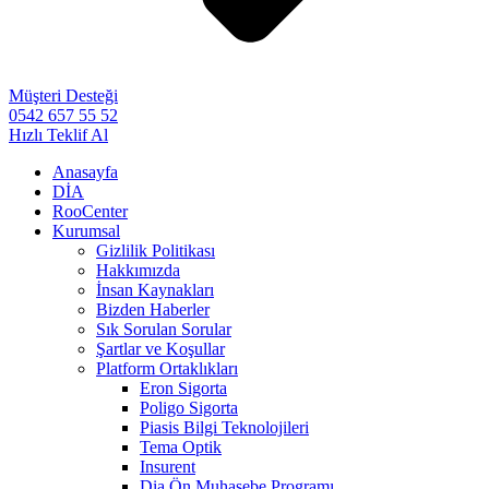
Müşteri Desteği
0542 657 55 52
Hızlı Teklif Al
Anasayfa
DİA
RooCenter
Kurumsal
Gizlilik Politikası
Hakkımızda
İnsan Kaynakları
Bizden Haberler
Sık Sorulan Sorular
Şartlar ve Koşullar
Platform Ortaklıkları
Eron Sigorta
Poligo Sigorta
Piasis Bilgi Teknolojileri
Tema Optik
Insurent
Dia Ön Muhasebe Programı