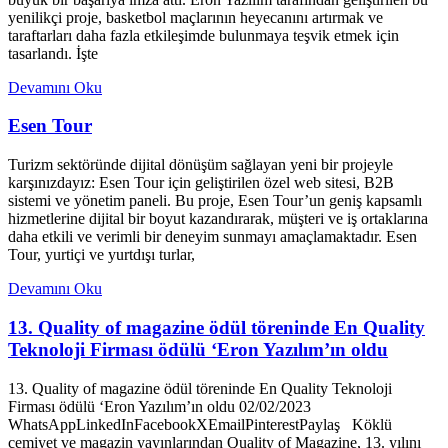
yenilikçi proje, basketbol maçlarının heyecanını artırmak ve
taraftarları daha fazla etkileşimde bulunmaya teşvik etmek için
tasarlandı. İşte
Devamını Oku
Esen Tour
Turizm sektöründe dijital dönüşüm sağlayan yeni bir projeyle
karşınızdayız: Esen Tour için geliştirilen özel web sitesi, B2B
sistemi ve yönetim paneli. Bu proje, Esen Tour’un geniş kapsamlı
hizmetlerine dijital bir boyut kazandırarak, müşteri ve iş ortaklarına
daha etkili ve verimli bir deneyim sunmayı amaçlamaktadır. Esen
Tour, yurtiçi ve yurtdışı turlar,
Devamını Oku
13. Quality of magazine ödül töreninde En Quality
Teknoloji Firması ödülü ‘Eron Yazılım’ın oldu
13. Quality of magazine ödül töreninde En Quality Teknoloji
Firması ödülü ‘Eron Yazılım’ın oldu 02/02/2023
WhatsAppLinkedInFacebookXEmailPinterestPaylaş Köklü
cemiyet ve magazin yayınlarından Quality of Magazine, 13. yılını