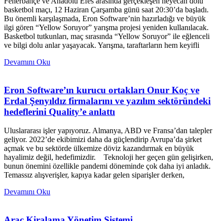
Fenerbahçe ve Anadolu Efes arasında gerçekleşen heyecan dolu
basketbol maçı, 12 Haziran Çarşamba günü saat 20:30’da başladı.
Bu önemli karşılaşmada, Eron Software’nin hazırladığı ve büyük
ilgi gören “Yellow Soruyor” yarışma projesi yeniden kullanılacak.
Basketbol tutkunları, maç sırasında “Yellow Soruyor” ile eğlenceli
ve bilgi dolu anlar yaşayacak. Yarışma, taraftarların hem keyifli
Devamını Oku
Eron Software’ın kurucu ortakları Onur Koç ve
Erdal Şenyıldız firmalarını ve yazılım sektöründeki
hedeflerini Quality’e anlattı
Uluslararası işler yapıyoruz. Almanya, ABD ve Fransa’dan talepler
geliyor. 2022’de ekibimizi daha da güçlendirip Avrupa’da şirket
açmak ve bu sektörde ülkemize döviz kazandırmak en büyük
hayalimiz değil, hedefimizdir. Teknoloji her geçen gün gelişirken,
bunun önemini özellikle pandemi döneminde çok daha iyi anladık.
Temassız alışverişler, kapıya kadar gelen siparişler derken,
Devamını Oku
Araç Kiralama Yönetim Sistemi