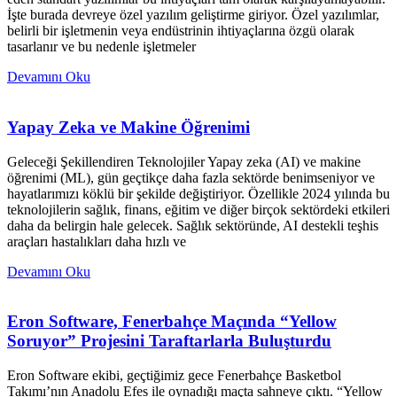
İşte burada devreye özel yazılım geliştirme giriyor. Özel yazılımlar,
belirli bir işletmenin veya endüstrinin ihtiyaçlarına özgü olarak
tasarlanır ve bu nedenle işletmeler
Devamını Oku
Yapay Zeka ve Makine Öğrenimi
Geleceği Şekillendiren Teknolojiler Yapay zeka (AI) ve makine
öğrenimi (ML), gün geçtikçe daha fazla sektörde benimseniyor ve
hayatlarımızı köklü bir şekilde değiştiriyor. Özellikle 2024 yılında bu
teknolojilerin sağlık, finans, eğitim ve diğer birçok sektördeki etkileri
daha da belirgin hale gelecek. Sağlık sektöründe, AI destekli teşhis
araçları hastalıkları daha hızlı ve
Devamını Oku
Eron Software, Fenerbahçe Maçında “Yellow
Soruyor” Projesini Taraftarlarla Buluşturdu
Eron Software ekibi, geçtiğimiz gece Fenerbahçe Basketbol
Takımı’nın Anadolu Efes ile oynadığı maçta sahneye çıktı. “Yellow