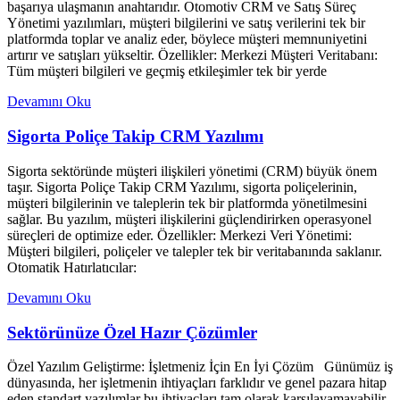
başarıya ulaşmanın anahtarıdır. Otomotiv CRM ve Satış Süreç
Yönetimi yazılımları, müşteri bilgilerini ve satış verilerini tek bir
platformda toplar ve analiz eder, böylece müşteri memnuniyetini
artırır ve satışları yükseltir. Özellikler: Merkezi Müşteri Veritabanı:
Tüm müşteri bilgileri ve geçmiş etkileşimler tek bir yerde
Devamını Oku
Sigorta Poliçe Takip CRM Yazılımı
Sigorta sektöründe müşteri ilişkileri yönetimi (CRM) büyük önem
taşır. Sigorta Poliçe Takip CRM Yazılımı, sigorta poliçelerinin,
müşteri bilgilerinin ve taleplerin tek bir platformda yönetilmesini
sağlar. Bu yazılım, müşteri ilişkilerini güçlendirirken operasyonel
süreçleri de optimize eder. Özellikler: Merkezi Veri Yönetimi:
Müşteri bilgileri, poliçeler ve talepler tek bir veritabanında saklanır.
Otomatik Hatırlatıcılar:
Devamını Oku
Sektörünüze Özel Hazır Çözümler
Özel Yazılım Geliştirme: İşletmeniz İçin En İyi Çözüm Günümüz iş
dünyasında, her işletmenin ihtiyaçları farklıdır ve genel pazara hitap
eden standart yazılımlar bu ihtiyaçları tam olarak karşılayamayabilir.