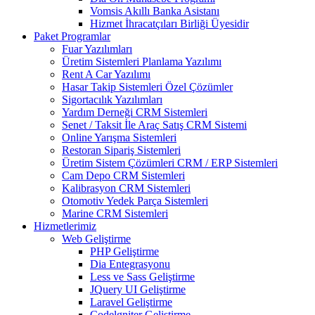
Vomsis Akıllı Banka Asistanı
Hizmet İhracatçıları Birliği Üyesidir
Paket Programlar
Fuar Yazılımları
Üretim Sistemleri Planlama Yazılımı
Rent A Car Yazılımı
Hasar Takip Sistemleri Özel Çözümler
Sigortacılık Yazılımları
Yardım Derneği CRM Sistemleri
Senet / Taksit İle Araç Satış CRM Sistemi
Online Yarışma Sistemleri
Restoran Sipariş Sistemleri
Üretim Sistem Çözümleri CRM / ERP Sistemleri
Cam Depo CRM Sistemleri
Kalibrasyon CRM Sistemleri
Otomotiv Yedek Parça Sistemleri
Marine CRM Sistemleri
Hizmetlerimiz
Web Geliştirme
PHP Geliştirme
Dia Entegrasyonu
Less ve Sass Geliştirme
JQuery UI Geliştirme
Laravel Geliştirme
Codelgniter Geliştirme