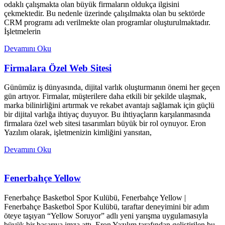
odaklı çalışmakta olan büyük firmaların oldukça ilgisini
çekmektedir. Bu nedenle üzerinde çalışılmakta olan bu sektörde
CRM programı adı verilmekte olan programlar oluşturulmaktadır.
İşletmelerin
Devamını Oku
Firmalara Özel Web Sitesi
Günümüz iş dünyasında, dijital varlık oluşturmanın önemi her geçen
gün artıyor. Firmalar, müşterilere daha etkili bir şekilde ulaşmak,
marka bilinirliğini artırmak ve rekabet avantajı sağlamak için güçlü
bir dijital varlığa ihtiyaç duyuyor. Bu ihtiyaçların karşılanmasında
firmalara özel web sitesi tasarımları büyük bir rol oynuyor. Eron
Yazılım olarak, işletmenizin kimliğini yansıtan,
Devamını Oku
Fenerbahçe Yellow
Fenerbahçe Basketbol Spor Kulübü, Fenerbahçe Yellow |
Fenerbahçe Basketbol Spor Kulübü, taraftar deneyimini bir adım
öteye taşıyan “Yellow Soruyor” adlı yeni yarışma uygulamasıyla
büyük bir başarıya imza attı. Eron Yazılım tarafından geliştirilen bu