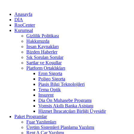
Anasayfa
DİA
RooCenter
Kurumsal
Gizlilik Politikası
Hakkımızda
İnsan Kaynakları
Bizden Haberler
Sık Sorulan Sorular
Şartlar ve Koşullar
Platform Ortaklıkları
Eron Sigorta
Poligo Sigorta
Piasis Bilgi Teknolojileri
Tema Optik
Insurent
Dia Ön Muhasebe Programı
Vomsis Akıllı Banka Asistanı
Hizmet İhracatçıları Birliği Üyesidir
Paket Programlar
Fuar Yazılımları
Üretim Sistemleri Planlama Yazılımı
Rent A Car Yazılımı