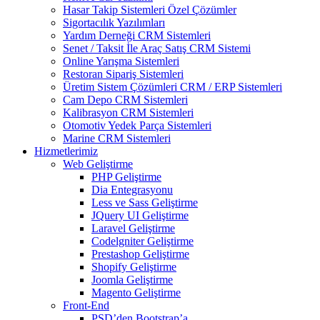
Hasar Takip Sistemleri Özel Çözümler
Sigortacılık Yazılımları
Yardım Derneği CRM Sistemleri
Senet / Taksit İle Araç Satış CRM Sistemi
Online Yarışma Sistemleri
Restoran Sipariş Sistemleri
Üretim Sistem Çözümleri CRM / ERP Sistemleri
Cam Depo CRM Sistemleri
Kalibrasyon CRM Sistemleri
Otomotiv Yedek Parça Sistemleri
Marine CRM Sistemleri
Hizmetlerimiz
Web Geliştirme
PHP Geliştirme
Dia Entegrasyonu
Less ve Sass Geliştirme
JQuery UI Geliştirme
Laravel Geliştirme
Codelgniter Geliştirme
Prestashop Geliştirme
Shopify Geliştirme
Joomla Geliştirme
Magento Geliştirme
Front-End
PSD’den Bootstrap’a