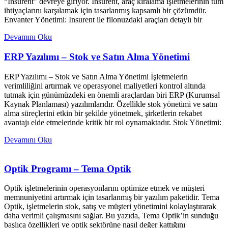
“Insurent” devreye giriyor. Insurent, araç kiralama işletmelerinin tüm
ihtiyaçlarını karşılamak için tasarlanmış kapsamlı bir çözümdür.
Envanter Yönetimi: Insurent ile filonuzdaki araçları detaylı bir
Devamını Oku
ERP Yazılımı – Stok ve Satın Alma Yönetimi
ERP Yazılımı – Stok ve Satın Alma Yönetimi İşletmelerin
verimliliğini artırmak ve operasyonel maliyetleri kontrol altında
tutmak için günümüzdeki en önemli araçlardan biri ERP (Kurumsal
Kaynak Planlaması) yazılımlarıdır. Özellikle stok yönetimi ve satın
alma süreçlerini etkin bir şekilde yönetmek, şirketlerin rekabet
avantajı elde etmelerinde kritik bir rol oynamaktadır. Stok Yönetimi:
Devamını Oku
Optik Programı – Tema Optik
Optik işletmelerinin operasyonlarını optimize etmek ve müşteri
memnuniyetini artırmak için tasarlanmış bir yazılım paketidir. Tema
Optik, işletmelerin stok, satış ve müşteri yönetimini kolaylaştırarak
daha verimli çalışmasını sağlar. Bu yazıda, Tema Optik’in sunduğu
başlıca özellikleri ve optik sektörüne nasıl değer kattığını