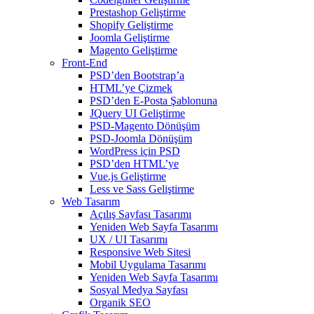
Prestashop Geliştirme
Shopify Geliştirme
Joomla Geliştirme
Magento Geliştirme
Front-End
PSD’den Bootstrap’a
HTML’ye Çizmek
PSD’den E-Posta Şablonuna
JQuery UI Geliştirme
PSD-Magento Dönüşüm
PSD-Joomla Dönüşüm
WordPress için PSD
PSD’den HTML’ye
Vue.js Geliştirme
Less ve Sass Geliştirme
Web Tasarım
Açılış Sayfası Tasarımı
Yeniden Web Sayfa Tasarımı
UX / UI Tasarımı
Responsive Web Sitesi
Mobil Uygulama Tasarımı
Yeniden Web Sayfa Tasarımı
Sosyal Medya Sayfası
Organik SEO