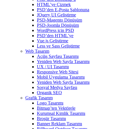
HTML’ye Çizmek
PSD’den E-Posta Şablonuna
JQuery UI Geliştirme
PSD-Magento Dönüşüm
PSD-Joomla Dönüşüm
WordPress için PSD
PSD’den HTML’ye
Vue.js Geliştirme
Less ve Sass Geliştirme
Web Tasarım
Açılış Sayfası Tasarımı
Yeniden Web Sayfa Tasarımı
UX / UI Tasarımı
Responsive Web Sitesi
Mobil Uygulama Tasarımı
Yeniden Web Sayfa Tasarımı
Sosyal Medya Sayfası
Organik SEO
Grafik Tasarım
Logo Tasarımı
Bitmap’ten Vektörele
Kurumsal Kimlik Tasarımı
Broşür Tasarımı
Banner Reklam Tasarımı
Billboard-Outdoor Tasarımı