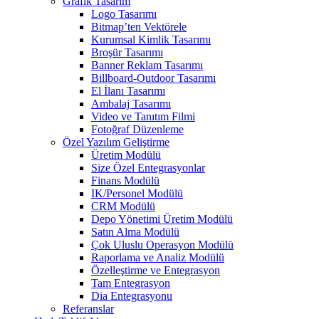
Grafik Tasarım
Logo Tasarımı
Bitmap’ten Vektörele
Kurumsal Kimlik Tasarımı
Broşür Tasarımı
Banner Reklam Tasarımı
Billboard-Outdoor Tasarımı
El İlanı Tasarımı
Ambalaj Tasarımı
Video ve Tanıtım Filmi
Fotoğraf Düzenleme
Özel Yazılım Geliştirme
Üretim Modülü
Size Özel Entegrasyonlar
Finans Modülü
IK/Personel Modülü
CRM Modülü
Depo Yönetimi Üretim Modülü
Satın Alma Modülü
Çok Uluslu Operasyon Modülü
Raporlama ve Analiz Modülü
Özelleştirme ve Entegrasyon
Tam Entegrasyon
Dia Entegrasyonu
Referanslar